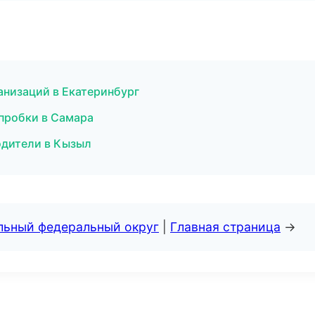
анизаций в Екатеринбург
 пробки в Самара
одители в Кызыл
альный федеральный округ
|
Главная страница
→