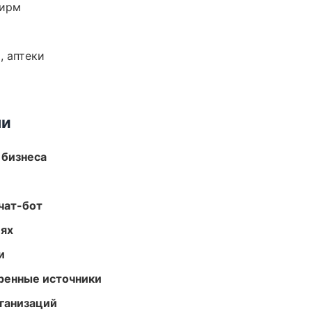
фирм
, аптеки
ми
 бизнеса
чат-бот
иях
и
еренные источники
ганизаций