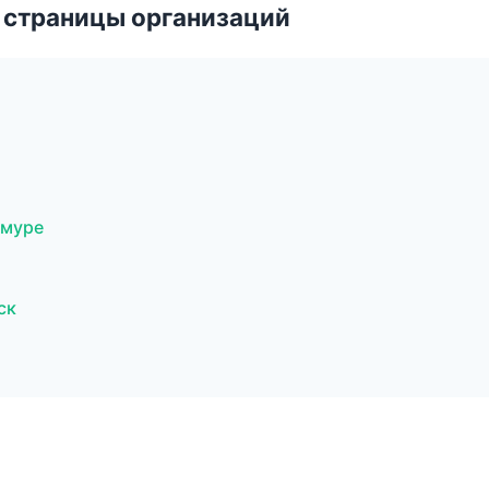
 страницы организаций
Амуре
ск