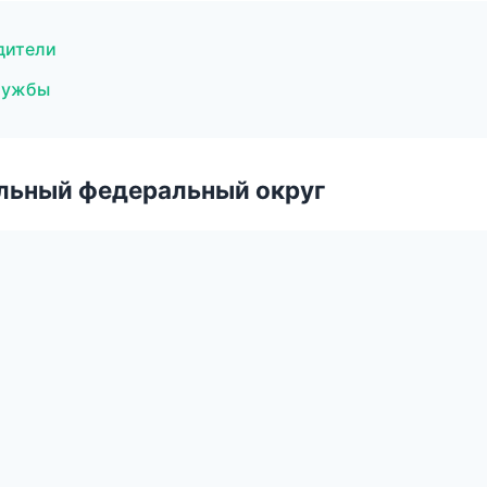
дители
службы
альный федеральный округ