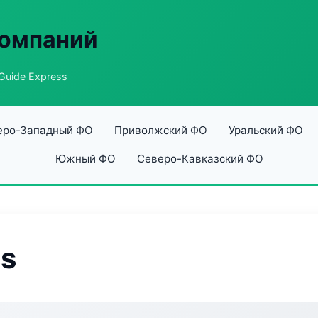
компаний
Guide Express
еро-Западный ФО
Приволжский ФО
Уральский ФО
Южный ФО
Северо-Кавказский ФО
ss