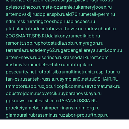
pylesostineco.ru
msts-ozarenie.ru
kameryjooan.ru
artemovskij.ru
dopler.spb.ru
aid70.ru
metall-perm.ru
ndm.msk.ru
ratingzooshop.ru
apiaccess.ru
globalautotrade.info
bezverhovskoe.ru
drsschool.ru
ZOOSMART.SPB.RU
dalakony.ru
medikijob.ru
remontt.spb.ru
photostudia.spb.ru
myragon.ru
terramia.ru
academy62.ru
gardengallereya.ru
rti.com.ru
artem-news.ru
biserinca.ru
krasnodarkurort.com
imshowtv.ru
mebel-v-tule.ru
mobtopik.ru
pcsecurity.net.ru
tool-sib.ru
multimetrunit.ru
sp-tour.ru
fan-cs.ru
santeh-russia.ru
symbian9.net.ru
DSHAIR.RU
tmmotors.spb.ru
xjocuricopii.com
musavtomat.msk.ru
obustrojdom.ru
sovetcik.ru
ybaranovskaya.ru
ppknews.ru
cult-alshei.ru
JAPANRUSSIA.RU
proekciyamebel.ru
imper-finans.ru
rim.org.ru
glamourai.ru
brassminus.ru
zabor-pro.ru
ftn.pp.ru
dorogoe58.ru
laimengpacker.ru
kuzova-zapchasti.ru