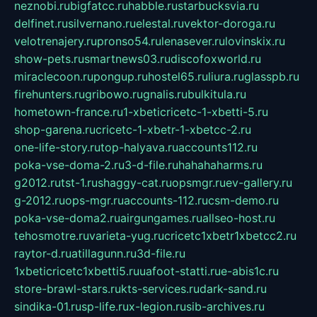
neznobi.ru
bigfatcc.ru
habble.ru
starbucksvia.ru
delfinet.ru
silvernano.ru
elestal.ru
vektor-doroga.ru
velotrenajery.ru
pronso54.ru
lenasever.ru
lovinskix.ru
show-pets.ru
smartnews03.ru
discofoxworld.ru
miraclecoon.ru
pongup.ru
hostel65.ru
liura.ru
glasspb.ru
firehunters.ru
gribowo.ru
gnalis.ru
bulkitula.ru
hometown-france.ru
1-xbeticricetc-1-xbetti-5.ru
shop-garena.ru
cricetc-1-xbetr-1-xbetcc-2.ru
one-life-story.ru
top-halyava.ru
accounts112.ru
poka-vse-doma-2.ru
3-d-file.ru
hahahaharms.ru
g2012.ru
tst-1.ru
shaggy-cat.ru
opsmgr.ru
ev-gallery.ru
g-2012.ru
ops-mgr.ru
accounts-112.ru
csm-demo.ru
poka-vse-doma2.ru
airgungames.ru
allseo-host.ru
tehosmotre.ru
varieta-yug.ru
cricetc1xbetr1xbetcc2.ru
raytor-d.ru
atillagunn.ru
3d-file.ru
1xbeticricetc1xbetti5.ru
uafoot-statti.ru
e-abis1c.ru
store-brawl-stars.ru
kts-services.ru
dark-sand.ru
sindika-01.ru
sp-life.ru
x-legion.ru
sib-archives.ru