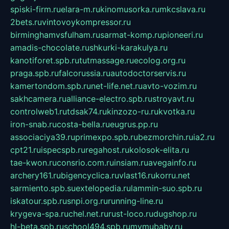
spiski-firm.ru
elara-m.ru
kinomusorka.ru
mkcslava.ru
2bets.ru
vintovoykompressor.ru
birminghamvsfulham.ru
sarmat-komp.ru
pioneeri.ru
amadis-chocolate.ru
shkurki-karakulya.ru
kanotiforet.spb.ru
tutmassage.ru
ecolog.org.ru
praga.spb.ru
falcorussia.ru
autodoctorservis.ru
kamertondom.spb.ru
net-life.net.ru
avto-vozim.ru
sakhcamera.ru
alliance-electro.spb.ru
stroyavt.ru
controlweb1.ru
tdsak74.ru
kinzozo-ru.ru
kvotka.ru
iron-snab.ru
costa-bella.ru
eugrus.pp.ru
associaciya39.ru
primexpo.spb.ru
bezmorchin.ru
ia2.ru
cpt21.ru
ispecspb.ru
regahost.ru
kolosok-elita.ru
tae-kwon.ru
consrio.com.ru
insiam.ru
avegainfo.ru
archery161.ru
bigencyclica.ru
vlast16.ru
korru.net
sarmiento.spb.su
extelopedia.ru
lammin-suo.spb.ru
iskatour.spb.ru
snpi.org.ru
running-line.ru
krygeva-spa.ru
chel.net.ru
rust-loco.ru
dugshop.ru
hl-beta.spb.ru
school494.spb.ru
mymubaby.ru