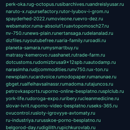
perk-oka.ru
g-octopus.ru
sibarchives.ru
andreislyusar.ru
naruto-x.ru
pursefactory.ru
tor-lyubov-i-grom.ru
spayderhed-2022.ru
movieone.ru
evro-dez.ru
webamator.ru
ma-absolut1.ru
avtopomosch27.ru
nv-750.ru
news-plain.ru
nertansaga.ru
delanalad.ru
dizfiles.ru
youtubefree.ru
aria-family.ru
roadli.ru
planeta-samara.ru
mysmartbuy.ru
matrasy-kemerovo.ru
ashanet.ru
trade-farm.ru
dotcustoms.ru
domizbrusa9x12spb.ru
autodamp.ru
narasimha.ru
djcommodities.ru
nv750.ru
x-ton.ru
newsplain.ru
cardvoice.ru
modopaper.ru
manunae.ru
gbget.ru
alfeihavsalnassr.ru
madoma.ru
tajuncos.ru
petrovkasports.ru
porno-online-besplatno.ru
splclub.ru
york-life.ru
doroga-expo.ru
ribery.ru
cleanmedicine.ru
slovar-ivrit.ru
porno-video-besplatno.ru
seks-365.ru
ovucontrol.ru
sloty-igrovyye-avtomaty.ru
ru-industriya.ru
russkoe-porno-besplatno.ru
belgorod-day.ru
digilith.ru
pichkurovlab.ru