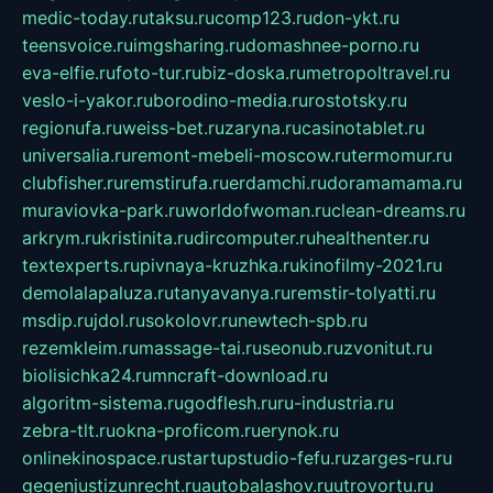
medic-today.ru
taksu.ru
comp123.ru
don-ykt.ru
teensvoice.ru
imgsharing.ru
domashnee-porno.ru
eva-elfie.ru
foto-tur.ru
biz-doska.ru
metropoltravel.ru
veslo-i-yakor.ru
borodino-media.ru
rostotsky.ru
regionufa.ru
weiss-bet.ru
zaryna.ru
casinotablet.ru
universalia.ru
remont-mebeli-moscow.ru
termomur.ru
clubfisher.ru
remstirufa.ru
erdamchi.ru
doramamama.ru
muraviovka-park.ru
worldofwoman.ru
clean-dreams.ru
arkrym.ru
kristinita.ru
dircomputer.ru
healthenter.ru
textexperts.ru
pivnaya-kruzhka.ru
kinofilmy-2021.ru
demolalapaluza.ru
tanyavanya.ru
remstir-tolyatti.ru
msdip.ru
jdol.ru
sokolovr.ru
newtech-spb.ru
rezemkleim.ru
massage-tai.ru
seonub.ru
zvonitut.ru
biolisichka24.ru
mncraft-download.ru
algoritm-sistema.ru
godflesh.ru
ru-industria.ru
zebra-tlt.ru
okna-proficom.ru
erynok.ru
onlinekinospace.ru
startupstudio-fefu.ru
zarges-ru.ru
gegenjustizunrecht.ru
autobalashov.ru
utrovortu.ru