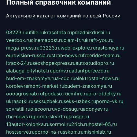
Полный справочник компаний
Актуальный каталог компаний по всей России
03223.ru
ufille.ru
krasotata.ru
prazdnikdushi.ru
veetbox.ru
cinemapost.ru
ciam-fr.ru
kraft-you.ru
mega-press.ru
03223.ru
web-explore.ru
rastenuya.ru
eurovision-russia.ru
strah-news.ru
freeride-team.ru
itrack-24.ru
sexshopexpress.ru
autostudiopro.ru
alabuga-cityhotel.ru
pornv.ru
atlantpereezd.ru
bud-em-znakomye.ru
a-cdc.ru
elektrostal-news.ru
korolevremont-market.ru
budem-znakomye.ru
oooagrosnab.ru
fpodaso.ru
emfire.ru
pro-otdelky.ru
ukrasotki.ru
seksuzbek.ru
seks-uzbek.ru
porno-vk.ru
sovratili.ru
olecoon.ru
vd-dosug.ru
adonyev.ru
rbc-news.ru
porno-skvirt.ru
krospr.ru
13autor-kolonka.ru
sormol.ru
2rich.ru
hostel-65.ru
hostserve.ru
porno-na-russkom.ru
mishinlab.ru