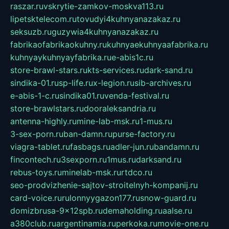
raszar.ru
vskrytie-zamkov-moskva113.ru
lipetsktelecom.ru
tovudyi4kuhnyanazakaz.ru
seksuzb.ru
guzywia4kuhnyanazakaz.ru
fabrikaofabrikaokuhny.ru
kuhnyaekuhnyaafabrika.ru
kuhnyaykuhnyayfabrika.ru
e-abis1c.ru
store-brawl-stars.ru
kts-services.ru
dark-sand.ru
sindika-01.ru
sp-life.ru
x-legion.ru
sib-archives.ru
e-abis-1-c.ru
sindika01.ru
venda-festival.ru
store-brawlstars.ru
dooraleksandria.ru
antenna-highly.ru
mine-lab-msk.ru
1-mus.ru
3-sex-porn.ru
ban-damn.ru
purse-factory.ru
viagra-tablet.ru
fasbags.ru
adler-jun.ru
bandamn.ru
fincontech.ru
3sexporn.ru
1mus.ru
darksand.ru
rebus-toys.ru
minelab-msk.ru
rtdco.ru
seo-prodvizhenie-sajtov-stroitelnyh-kompanij.ru
card-voice.ru
rulonnyygazon177.ru
snow-guard.ru
domizbrusa-9x12spb.ru
demaholding.ru
aalse.ru
a380club.ru
argentinamia.ru
perkoka.ru
movie-one.ru