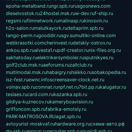
epoha-metalband.ru
ngr.spb.ru
rusgosnews.com
dieselvostok.ru
24hostel.msk.ru
w-dev.ru
f-ship.ru
regsmi.ru
filmnetwork.ru
malinasp.ru
kinosvin.ru
h2o-salon.ru
malutkayork.ru
deltaprim.spb.ru
tango-perm.ru
gooddir.ru
sgv.su
multiki-online.com
webkrasotki.com
cherinvest.ru
detskiy-ostrov.ru
ankou.spb.ru
alvesta1.ru
pdf-creator.ru
nix-files.org.ru
sakhatoday.ru
elektrikersymboler.ru
sputnikyes.ru
golf2club.msk.ru
aeforums.ru
zallclub.ru
multimodal.msk.ru
habaigry.ru
haikko.ru
sobakopedia.ru
isz-fest.ru
ewnc.info
screensaver-clock.net.ru
volnav.spb.ru
comnat.ru
npf.net.ru
7bit.pp.ru
kalugatur.ru
tesiaes.ru
card.com.ru
kazanka.spb.ru
gildiya-kuznecov.ru
kameryboavision.ru
griffoncom.spb.ru
fabrika-emotsiy.ru
PARK-MATROSOVA.RU
agat.spb.ru
avtoyurist-moskva1.ru
hardware.org.ru
схема-авто.рф
dg-lab.ru
angrup.ru
recruiter.spb.ru
music8.spb.ru