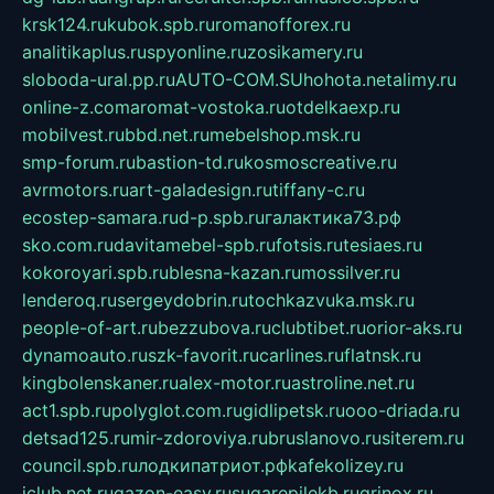
krsk124.ru
kubok.spb.ru
romanofforex.ru
analitikaplus.ru
spyonline.ru
zosikamery.ru
sloboda-ural.pp.ru
AUTO-COM.SU
hohota.net
alimy.ru
online-z.com
aromat-vostoka.ru
otdelkaexp.ru
mobilvest.ru
bbd.net.ru
mebelshop.msk.ru
smp-forum.ru
bastion-td.ru
kosmoscreative.ru
avrmotors.ru
art-galadesign.ru
tiffany-c.ru
ecostep-samara.ru
d-p.spb.ru
галактика73.рф
sko.com.ru
davitamebel-spb.ru
fotsis.ru
tesiaes.ru
kokoroyari.spb.ru
blesna-kazan.ru
mossilver.ru
lenderoq.ru
sergeydobrin.ru
tochkazvuka.msk.ru
people-of-art.ru
bezzubova.ru
clubtibet.ru
orior-aks.ru
dynamoauto.ru
szk-favorit.ru
carlines.ru
flatnsk.ru
kingbolenskaner.ru
alex-motor.ru
astroline.net.ru
act1.spb.ru
polyglot.com.ru
gidlipetsk.ru
ooo-driada.ru
detsad125.ru
mir-zdoroviya.ru
bruslanovo.ru
siterem.ru
council.spb.ru
лодкипатриот.рф
kafekolizey.ru
iclub.net.ru
gazon-easy.ru
sugarepilekb.ru
grinox.ru