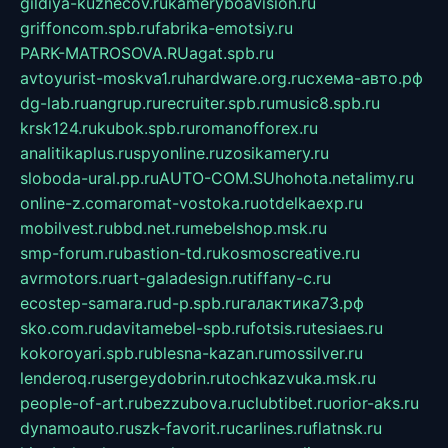
gildiya-kuznecov.ru
kameryboavision.ru
griffoncom.spb.ru
fabrika-emotsiy.ru
PARK-MATROSOVA.RU
agat.spb.ru
avtoyurist-moskva1.ru
hardware.org.ru
схема-авто.рф
dg-lab.ru
angrup.ru
recruiter.spb.ru
music8.spb.ru
krsk124.ru
kubok.spb.ru
romanofforex.ru
analitikaplus.ru
spyonline.ru
zosikamery.ru
sloboda-ural.pp.ru
AUTO-COM.SU
hohota.net
alimy.ru
online-z.com
aromat-vostoka.ru
otdelkaexp.ru
mobilvest.ru
bbd.net.ru
mebelshop.msk.ru
smp-forum.ru
bastion-td.ru
kosmoscreative.ru
avrmotors.ru
art-galadesign.ru
tiffany-c.ru
ecostep-samara.ru
d-p.spb.ru
галактика73.рф
sko.com.ru
davitamebel-spb.ru
fotsis.ru
tesiaes.ru
kokoroyari.spb.ru
blesna-kazan.ru
mossilver.ru
lenderoq.ru
sergeydobrin.ru
tochkazvuka.msk.ru
people-of-art.ru
bezzubova.ru
clubtibet.ru
orior-aks.ru
dynamoauto.ru
szk-favorit.ru
carlines.ru
flatnsk.ru