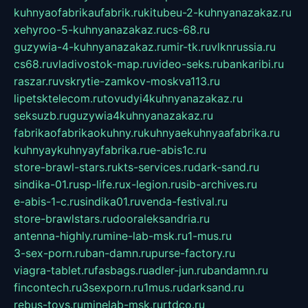
kuhnyaofabrikaufabrik.ru
kitubeu-2-kuhnyanazakaz.ru
xehyroo-5-kuhnyanazakaz.ru
cs-68.ru
guzywia-4-kuhnyanazakaz.ru
mir-tk.ru
vlknrussia.ru
cs68.ru
vladivostok-map.ru
video-seks.ru
bankaribi.ru
raszar.ru
vskrytie-zamkov-moskva113.ru
lipetsktelecom.ru
tovudyi4kuhnyanazakaz.ru
seksuzb.ru
guzywia4kuhnyanazakaz.ru
fabrikaofabrikaokuhny.ru
kuhnyaekuhnyaafabrika.ru
kuhnyaykuhnyayfabrika.ru
e-abis1c.ru
store-brawl-stars.ru
kts-services.ru
dark-sand.ru
sindika-01.ru
sp-life.ru
x-legion.ru
sib-archives.ru
e-abis-1-c.ru
sindika01.ru
venda-festival.ru
store-brawlstars.ru
dooraleksandria.ru
antenna-highly.ru
mine-lab-msk.ru
1-mus.ru
3-sex-porn.ru
ban-damn.ru
purse-factory.ru
viagra-tablet.ru
fasbags.ru
adler-jun.ru
bandamn.ru
fincontech.ru
3sexporn.ru
1mus.ru
darksand.ru
rebus-toys.ru
minelab-msk.ru
rtdco.ru