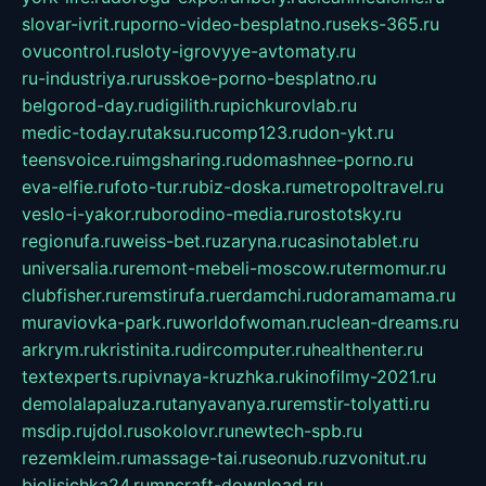
slovar-ivrit.ru
porno-video-besplatno.ru
seks-365.ru
ovucontrol.ru
sloty-igrovyye-avtomaty.ru
ru-industriya.ru
russkoe-porno-besplatno.ru
belgorod-day.ru
digilith.ru
pichkurovlab.ru
medic-today.ru
taksu.ru
comp123.ru
don-ykt.ru
teensvoice.ru
imgsharing.ru
domashnee-porno.ru
eva-elfie.ru
foto-tur.ru
biz-doska.ru
metropoltravel.ru
veslo-i-yakor.ru
borodino-media.ru
rostotsky.ru
regionufa.ru
weiss-bet.ru
zaryna.ru
casinotablet.ru
universalia.ru
remont-mebeli-moscow.ru
termomur.ru
clubfisher.ru
remstirufa.ru
erdamchi.ru
doramamama.ru
muraviovka-park.ru
worldofwoman.ru
clean-dreams.ru
arkrym.ru
kristinita.ru
dircomputer.ru
healthenter.ru
textexperts.ru
pivnaya-kruzhka.ru
kinofilmy-2021.ru
demolalapaluza.ru
tanyavanya.ru
remstir-tolyatti.ru
msdip.ru
jdol.ru
sokolovr.ru
newtech-spb.ru
rezemkleim.ru
massage-tai.ru
seonub.ru
zvonitut.ru
biolisichka24.ru
mncraft-download.ru