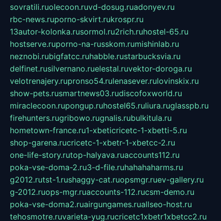
sovratili.ru
olecoon.ru
vd-dosug.ru
adonyev.ru
rbc-news.ru
porno-skvirt.ru
krospr.ru
13autor-kolonka.ru
sormol.ru
2rich.ru
hostel-65.ru
hostserve.ru
porno-na-russkom.ru
mishinlab.ru
neznobi.ru
bigfatcc.ru
habble.ru
starbucksvia.ru
delfinet.ru
silvernano.ru
elestal.ru
vektor-doroga.ru
velotrenajery.ru
pronso54.ru
lenasever.ru
lovinskix.ru
show-pets.ru
smartnews03.ru
discofoxworld.ru
miraclecoon.ru
pongup.ru
hostel65.ru
liura.ru
glasspb.ru
firehunters.ru
gribowo.ru
gnalis.ru
bulkitula.ru
hometown-france.ru
1-xbeticricetc-1-xbetti-5.ru
shop-garena.ru
cricetc-1-xbetr-1-xbetcc-2.ru
one-life-story.ru
top-halyava.ru
accounts112.ru
poka-vse-doma-2.ru
3-d-file.ru
hahahaharms.ru
g2012.ru
tst-1.ru
shaggy-cat.ru
opsmgr.ru
ev-gallery.ru
g-2012.ru
ops-mgr.ru
accounts-112.ru
csm-demo.ru
poka-vse-doma2.ru
airgungames.ru
allseo-host.ru
tehosmotre.ru
varieta-yug.ru
cricetc1xbetr1xbetcc2.ru