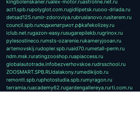
kingbolenskaner.ru
alex-motor.ru
astroline.net.ru
act1.spb.ru
polyglot.com.ru
gidlipetsk.ru
ooo-driada.ru
detsad125.ru
mir-zdoroviya.ru
bruslanovo.ru
siterem.ru
council.spb.ru
лодкипатриот.рф
kafekolizey.ru
iclub.net.ru
gazon-easy.ru
sugarepilekb.ru
grinox.ru
pylesostineco.ru
msts-ozarenie.ru
kameryjooan.ru
artemovskij.ru
dopler.spb.ru
aid70.ru
metall-perm.ru
ndm.msk.ru
ratingzooshop.ru
apiaccess.ru
globalautotrade.info
bezverhovskoe.ru
drsschool.ru
ZOOSMART.SPB.RU
dalakony.ru
medikijob.ru
remontt.spb.ru
photostudia.spb.ru
myragon.ru
terramia.ru
academy62.ru
gardengallereya.ru
rti.com.ru
artem-news.ru
biserinca.ru
krasnodarkurort.com
imshowtv.ru
mebel-v-tule.ru
mobtopik.ru
pcsecurity.net.ru
tool-sib.ru
multimetrunit.ru
sp-tour.ru
fan-cs.ru
santeh-russia.ru
symbian9.net.ru
DSHAIR.RU
tmmotors.spb.ru
xjocuricopii.com
musavtomat.msk.ru
obustrojdom.ru
sovetcik.ru
ybaranovskaya.ru