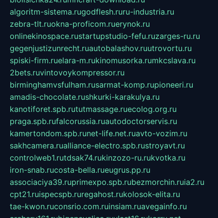
algoritm-sistema.ru
godflesh.ru
ru-industria.ru
zebra-tlt.ru
okna-proficom.ru
erynok.ru
onlinekinospace.ru
startupstudio-fefu.ru
zarges-ru.ru
gegenjustizunrecht.ru
autobalashov.ru
utrovortu.ru
spiski-firm.ru
elara-m.ru
kinomusorka.ru
mkcslava.ru
2bets.ru
vintovoykompressor.ru
birminghamvsfulham.ru
sarmat-komp.ru
pioneeri.ru
amadis-chocolate.ru
shkurki-karakulya.ru
kanotiforet.spb.ru
tutmassage.ru
ecolog.org.ru
praga.spb.ru
falcorussia.ru
autodoctorservis.ru
kamertondom.spb.ru
net-life.net.ru
avto-vozim.ru
sakhcamera.ru
alliance-electro.spb.ru
stroyavt.ru
controlweb1.ru
tdsak74.ru
kinzozo-ru.ru
kvotka.ru
iron-snab.ru
costa-bella.ru
eugrus.pp.ru
associaciya39.ru
primexpo.spb.ru
bezmorchin.ru
ia2.ru
cpt21.ru
ispecspb.ru
regahost.ru
kolosok-elita.ru
tae-kwon.ru
consrio.com.ru
insiam.ru
avegainfo.ru