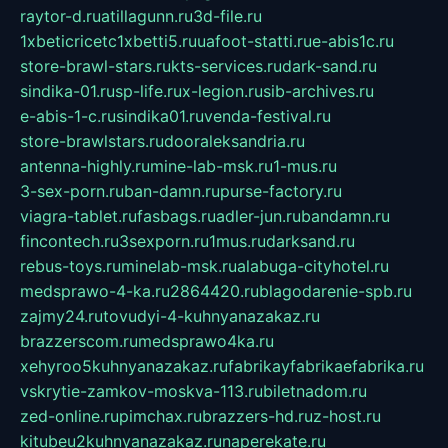
raytor-d.ru
atillagunn.ru
3d-file.ru
1xbeticricetc1xbetti5.ru
uafoot-statti.ru
e-abis1c.ru
store-brawl-stars.ru
kts-services.ru
dark-sand.ru
sindika-01.ru
sp-life.ru
x-legion.ru
sib-archives.ru
e-abis-1-c.ru
sindika01.ru
venda-festival.ru
store-brawlstars.ru
dooraleksandria.ru
antenna-highly.ru
mine-lab-msk.ru
1-mus.ru
3-sex-porn.ru
ban-damn.ru
purse-factory.ru
viagra-tablet.ru
fasbags.ru
adler-jun.ru
bandamn.ru
fincontech.ru
3sexporn.ru
1mus.ru
darksand.ru
rebus-toys.ru
minelab-msk.ru
alabuga-cityhotel.ru
medsprawo-4-ka.ru
2864420.ru
blagodarenie-spb.ru
zajmy24.ru
tovudyi-4-kuhnyanazakaz.ru
brazzerscom.ru
medsprawo4ka.ru
xehyroo5kuhnyanazakaz.ru
fabrikayfabrikaefabrika.ru
vskrytie-zamkov-moskva-113.ru
biletnadom.ru
zed-online.ru
pimchax.ru
brazzers-hd.ru
z-host.ru
kitubeu2kuhnyanazakaz.ru
naperekate.ru