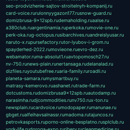
seo-prodvizhenie-sajtov-stroitelnyh-kompanij.ru
card-voice.ru
rulonnyygazon177.ru
snow-guard.ru
domizbrusa-9x12spb.ru
demaholding.ru
aalse.ru
a380club.ru
argentinamia.ru
perkoka.ru
movie-one.ru
perk-oka.ru
g-octopus.ru
sibarchives.ru
andreislyusar.ru
naruto-x.ru
pursefactory.ru
tor-lyubov-i-grom.ru
spayderhed-2022.ru
movieone.ru
evro-dez.ru
webamator.ru
ma-absolut1.ru
avtopomosch27.ru
nv-750.ru
news-plain.ru
nertansaga.ru
delanalad.ru
dizfiles.ru
youtubefree.ru
aria-family.ru
roadli.ru
planeta-samara.ru
mysmartbuy.ru
matrasy-kemerovo.ru
ashanet.ru
trade-farm.ru
dotcustoms.ru
domizbrusa9x12spb.ru
autodamp.ru
narasimha.ru
djcommodities.ru
nv750.ru
x-ton.ru
newsplain.ru
cardvoice.ru
modopaper.ru
manunae.ru
gbget.ru
alfeihavsalnassr.ru
madoma.ru
tajuncos.ru
petrovkasports.ru
porno-online-besplatno.ru
splclub.ru
york-life.ru
doroga-expo.ru
ribery.ru
cleanmedicine.ru