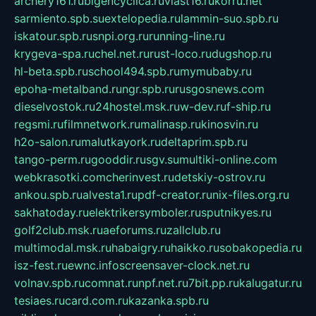
archery161.ru
bigencyclica.ru
vlast16.ru
korru.net
sarmiento.spb.su
extelopedia.ru
lammin-suo.spb.ru
iskatour.spb.ru
snpi.org.ru
running-line.ru
krygeva-spa.ru
chel.net.ru
rust-loco.ru
dugshop.ru
hl-beta.spb.ru
school494.spb.ru
mymubaby.ru
epoha-metalband.ru
ngr.spb.ru
rusgosnews.com
dieselvostok.ru
24hostel.msk.ru
w-dev.ru
f-ship.ru
regsmi.ru
filmnetwork.ru
malinasp.ru
kinosvin.ru
h2o-salon.ru
malutkayork.ru
deltaprim.spb.ru
tango-perm.ru
gooddir.ru
sgv.su
multiki-online.com
webkrasotki.com
cherinvest.ru
detskiy-ostrov.ru
ankou.spb.ru
alvesta1.ru
pdf-creator.ru
nix-files.org.ru
sakhatoday.ru
elektrikersymboler.ru
sputnikyes.ru
golf2club.msk.ru
aeforums.ru
zallclub.ru
multimodal.msk.ru
habaigry.ru
haikko.ru
sobakopedia.ru
isz-fest.ru
ewnc.info
screensaver-clock.net.ru
volnav.spb.ru
comnat.ru
npf.net.ru
7bit.pp.ru
kalugatur.ru
tesiaes.ru
card.com.ru
kazanka.spb.ru