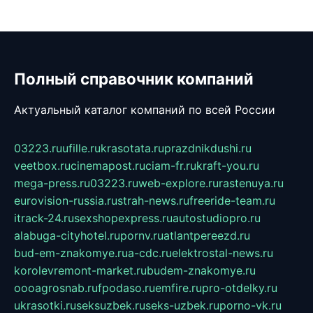
Полный справочник компаний
Актуальный каталог компаний по всей России
03223.ru
ufille.ru
krasotata.ru
prazdnikdushi.ru
veetbox.ru
cinemapost.ru
ciam-fr.ru
kraft-you.ru
mega-press.ru
03223.ru
web-explore.ru
rastenuya.ru
eurovision-russia.ru
strah-news.ru
freeride-team.ru
itrack-24.ru
sexshopexpress.ru
autostudiopro.ru
alabuga-cityhotel.ru
pornv.ru
atlantpereezd.ru
bud-em-znakomye.ru
a-cdc.ru
elektrostal-news.ru
korolevremont-market.ru
budem-znakomye.ru
oooagrosnab.ru
fpodaso.ru
emfire.ru
pro-otdelky.ru
ukrasotki.ru
seksuzbek.ru
seks-uzbek.ru
porno-vk.ru