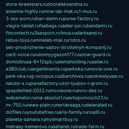
store-brawlstars.ru
dooraleksandria.ru
antenna-highly.ru
mine-lab-msk.ru
1-mus.ru
3-sex-porn.ru
ban-damn.ru
purse-factory.ru
viagra-tablet.ru
fasbags.ru
adler-jun.ru
bandamn.ru
fincontech.ru
3sexporn.ru
1mus.ru
darksand.ru
rebus-toys.ru
minelab-msk.ru
rtdco.ru
seo-prodvizhenie-sajtov-stroitelnyh-kompanij.ru
card-voice.ru
rulonnyygazon177.ru
snow-guard.ru
domizbrusa-9x12spb.ru
demaholding.ru
aalse.ru
a380club.ru
argentinamia.ru
perkoka.ru
movie-one.ru
perk-oka.ru
g-octopus.ru
sibarchives.ru
andreislyusar.ru
naruto-x.ru
pursefactory.ru
tor-lyubov-i-grom.ru
spayderhed-2022.ru
movieone.ru
evro-dez.ru
webamator.ru
ma-absolut1.ru
avtopomosch27.ru
nv-750.ru
news-plain.ru
nertansaga.ru
delanalad.ru
dizfiles.ru
youtubefree.ru
aria-family.ru
roadli.ru
planeta-samara.ru
mysmartbuy.ru
matrasy-kemerovo.ru
ashanet.ru
trade-farm.ru