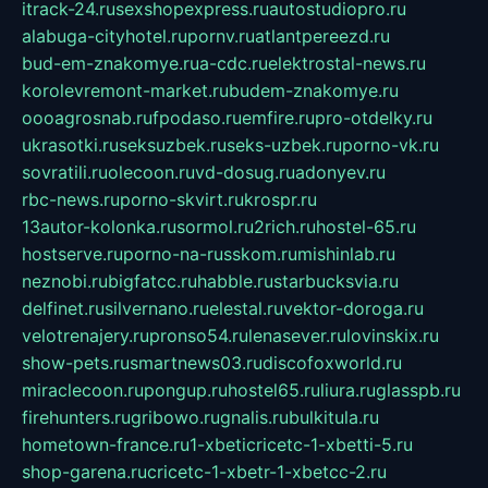
itrack-24.ru
sexshopexpress.ru
autostudiopro.ru
alabuga-cityhotel.ru
pornv.ru
atlantpereezd.ru
bud-em-znakomye.ru
a-cdc.ru
elektrostal-news.ru
korolevremont-market.ru
budem-znakomye.ru
oooagrosnab.ru
fpodaso.ru
emfire.ru
pro-otdelky.ru
ukrasotki.ru
seksuzbek.ru
seks-uzbek.ru
porno-vk.ru
sovratili.ru
olecoon.ru
vd-dosug.ru
adonyev.ru
rbc-news.ru
porno-skvirt.ru
krospr.ru
13autor-kolonka.ru
sormol.ru
2rich.ru
hostel-65.ru
hostserve.ru
porno-na-russkom.ru
mishinlab.ru
neznobi.ru
bigfatcc.ru
habble.ru
starbucksvia.ru
delfinet.ru
silvernano.ru
elestal.ru
vektor-doroga.ru
velotrenajery.ru
pronso54.ru
lenasever.ru
lovinskix.ru
show-pets.ru
smartnews03.ru
discofoxworld.ru
miraclecoon.ru
pongup.ru
hostel65.ru
liura.ru
glasspb.ru
firehunters.ru
gribowo.ru
gnalis.ru
bulkitula.ru
hometown-france.ru
1-xbeticricetc-1-xbetti-5.ru
shop-garena.ru
cricetc-1-xbetr-1-xbetcc-2.ru