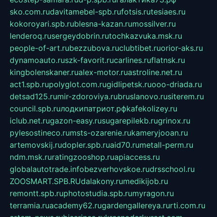
sko.com.ru
davitamebel-spb.ru
fotsis.ru
tesiaes.ru
kokoroyari.spb.ru
blesna-kazan.ru
mossilver.ru
lenderoq.ru
sergeydobrin.ru
tochkazvuka.msk.ru
people-of-art.ru
bezzubova.ru
clubtibet.ru
orior-aks.ru
dynamoauto.ru
szk-favorit.ru
carlines.ru
flatnsk.ru
kingbolenskaner.ru
alex-motor.ru
astroline.net.ru
act1.spb.ru
polyglot.com.ru
gidlipetsk.ru
ooo-driada.ru
detsad125.ru
mir-zdoroviya.ru
bruslanovo.ru
siterem.ru
council.spb.ru
лодкипатриот.рф
kafekolizey.ru
iclub.net.ru
gazon-easy.ru
sugarepilekb.ru
grinox.ru
pylesostineco.ru
msts-ozarenie.ru
kameryjooan.ru
artemovskij.ru
dopler.spb.ru
aid70.ru
metall-perm.ru
ndm.msk.ru
ratingzooshop.ru
apiaccess.ru
globalautotrade.info
bezverhovskoe.ru
drsschool.ru
ZOOSMART.SPB.RU
dalakony.ru
medikijob.ru
remontt.spb.ru
photostudia.spb.ru
myragon.ru
terramia.ru
academy62.ru
gardengallereya.ru
rti.com.ru