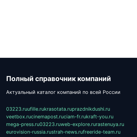
Полный справочник компаний
Актуальный каталог компаний по всей России
03223.ru
ufille.ru
krasotata.ru
prazdnikdushi.ru
veetbox.ru
cinemapost.ru
ciam-fr.ru
kraft-you.ru
mega-press.ru
03223.ru
web-explore.ru
rastenuya.ru
eurovision-russia.ru
strah-news.ru
freeride-team.ru