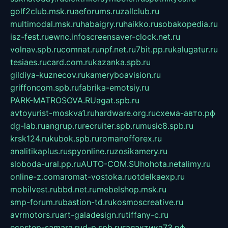
golf2club.msk.ru
aeforums.ru
zallclub.ru
multimodal.msk.ru
habaigry.ru
haikko.ru
sobakopedia.ru
isz-fest.ru
ewnc.info
screensaver-clock.net.ru
volnav.spb.ru
comnat.ru
npf.net.ru
7bit.pp.ru
kalugatur.ru
tesiaes.ru
card.com.ru
kazanka.spb.ru
gildiya-kuznecov.ru
kameryboavision.ru
griffoncom.spb.ru
fabrika-emotsiy.ru
PARK-MATROSOVA.RU
agat.spb.ru
avtoyurist-moskva1.ru
hardware.org.ru
схема-авто.рф
dg-lab.ru
angrup.ru
recruiter.spb.ru
music8.spb.ru
krsk124.ru
kubok.spb.ru
romanofforex.ru
analitikaplus.ru
spyonline.ru
zosikamery.ru
sloboda-ural.pp.ru
AUTO-COM.SU
hohota.net
alimy.ru
online-z.com
aromat-vostoka.ru
otdelkaexp.ru
mobilvest.ru
bbd.net.ru
mebelshop.msk.ru
smp-forum.ru
bastion-td.ru
kosmoscreative.ru
avrmotors.ru
art-galadesign.ru
tiffany-c.ru
ecostep-samara.ru
d-p.spb.ru
галактика73.рф