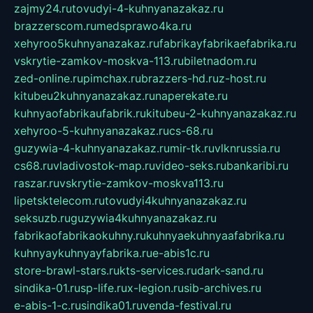
zajmy24.ru
tovudyi-4-kuhnyanazakaz.ru
brazzerscom.ru
medsprawo4ka.ru
xehyroo5kuhnyanazakaz.ru
fabrikayfabrikaefabrika.ru
vskrytie-zamkov-moskva-113.ru
biletnadom.ru
zed-online.ru
pimchax.ru
brazzers-hd.ru
z-host.ru
kitubeu2kuhnyanazakaz.ru
naperekate.ru
kuhnyaofabrikaufabrik.ru
kitubeu-2-kuhnyanazakaz.ru
xehyroo-5-kuhnyanazakaz.ru
cs-68.ru
guzywia-4-kuhnyanazakaz.ru
mir-tk.ru
vlknrussia.ru
cs68.ru
vladivostok-map.ru
video-seks.ru
bankaribi.ru
raszar.ru
vskrytie-zamkov-moskva113.ru
lipetsktelecom.ru
tovudyi4kuhnyanazakaz.ru
seksuzb.ru
guzywia4kuhnyanazakaz.ru
fabrikaofabrikaokuhny.ru
kuhnyaekuhnyaafabrika.ru
kuhnyaykuhnyayfabrika.ru
e-abis1c.ru
store-brawl-stars.ru
kts-services.ru
dark-sand.ru
sindika-01.ru
sp-life.ru
x-legion.ru
sib-archives.ru
e-abis-1-c.ru
sindika01.ru
venda-festival.ru