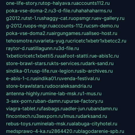
one-life-story.ru
top-halyava.ru
accounts112.ru
poka-vse-doma-2.ru
3-d-file.ru
hahahaharms.ru
g2012.ru
tst-1.ru
shaggy-cat.ru
opsmgr.ru
ev-gallery.ru
g-2012.ru
ops-mgr.ru
accounts-112.ru
csm-demo.ru
poka-vse-doma2.ru
airgungames.ru
allseo-host.ru
tehosmotre.ru
varieta-yug.ru
cricetc1xbetr1xbetcc2.ru
raytor-d.ru
atillagunn.ru
3d-file.ru
1xbeticricetc1xbetti5.ru
uafoot-statti.ru
e-abis1c.ru
store-brawl-stars.ru
kts-services.ru
dark-sand.ru
sindika-01.ru
sp-life.ru
x-legion.ru
sib-archives.ru
e-abis-1-c.ru
sindika01.ru
venda-festival.ru
store-brawlstars.ru
dooraleksandria.ru
antenna-highly.ru
mine-lab-msk.ru
1-mus.ru
3-sex-porn.ru
ban-damn.ru
purse-factory.ru
viagra-tablet.ru
fasbags.ru
adler-jun.ru
bandamn.ru
fincontech.ru
3sexporn.ru
1mus.ru
darksand.ru
rebus-toys.ru
minelab-msk.ru
alabuga-cityhotel.ru
medsprawo-4-ka.ru
2864420.ru
blagodarenie-spb.ru