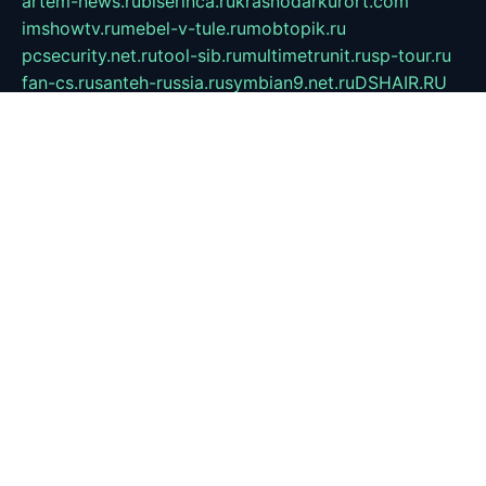
artem-news.ru
biserinca.ru
krasnodarkurort.com
imshowtv.ru
mebel-v-tule.ru
mobtopik.ru
pcsecurity.net.ru
tool-sib.ru
multimetrunit.ru
sp-tour.ru
fan-cs.ru
santeh-russia.ru
symbian9.net.ru
DSHAIR.RU
tmmotors.spb.ru
xjocuricopii.com
musavtomat.msk.ru
obustrojdom.ru
sovetcik.ru
ybaranovskaya.ru
ppknews.ru
cult-alshei.ru
JAPANRUSSIA.RU
proekciyamebel.ru
imper-finans.ru
rim.org.ru
glamourai.ru
brassminus.ru
zabor-pro.ru
ftn.pp.ru
dorogoe58.ru
laimengpacker.ru
kuzova-zapchasti.ru
sageerp.ru
taxodrom.ru
dsrazvitie.ru
hardcity.net.ru
ratinghomegames.ru
topservice25.ru
gubernyan.ru
gtglasslined.ru
ii4.ru
tssport.spb.ru
andorra24.com
blackwallstreet.ru
oboimos.ru
optim-doors.com.ru
ikuch.ru
nycr.org.ru
npa21.ru
vremya-ch.spb.ru
desert000.ru
ivtorgi.ru
ifiori.ru
catalog-statei.ru
dcv.org.ru
spetsmaster174.ru
ipkameryhiseeu.ru
dum26.ru
ruspol.spb.ru
fr-opendp.ru
kam-solnyshko.ru