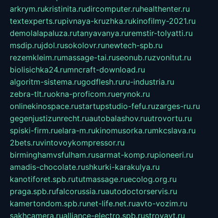
arkrym.ru
kristinita.ru
dircomputer.ru
healthenter.ru
textexperts.ru
pivnaya-kruzhka.ru
kinofilmy-2021.ru
demolalapaluza.ru
tanyavanya.ru
remstir-tolyatti.ru
msdip.ru
jdol.ru
sokolovr.ru
newtech-spb.ru
rezemkleim.ru
massage-tai.ru
seonub.ru
zvonitut.ru
biolisichka24.ru
mncraft-download.ru
algoritm-sistema.ru
godflesh.ru
ru-industria.ru
zebra-tlt.ru
okna-proficom.ru
erynok.ru
onlinekinospace.ru
startupstudio-fefu.ru
zarges-ru.ru
gegenjustizunrecht.ru
autobalashov.ru
utrovortu.ru
spiski-firm.ru
elara-m.ru
kinomusorka.ru
mkcslava.ru
2bets.ru
vintovoykompressor.ru
birminghamvsfulham.ru
sarmat-komp.ru
pioneeri.ru
amadis-chocolate.ru
shkurki-karakulya.ru
kanotiforet.spb.ru
tutmassage.ru
ecolog.org.ru
praga.spb.ru
falcorussia.ru
autodoctorservis.ru
kamertondom.spb.ru
net-life.net.ru
avto-vozim.ru
sakhcamera.ru
alliance-electro.spb.ru
stroyavt.ru