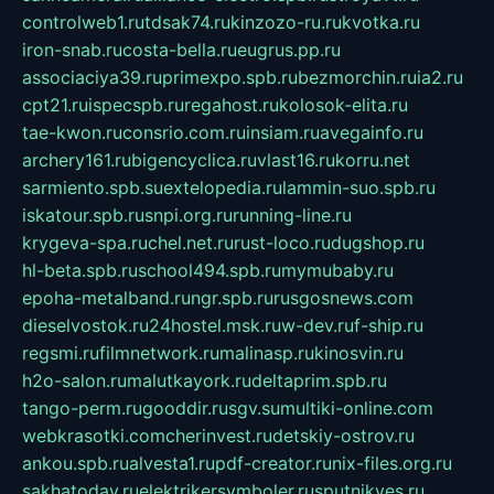
controlweb1.ru
tdsak74.ru
kinzozo-ru.ru
kvotka.ru
iron-snab.ru
costa-bella.ru
eugrus.pp.ru
associaciya39.ru
primexpo.spb.ru
bezmorchin.ru
ia2.ru
cpt21.ru
ispecspb.ru
regahost.ru
kolosok-elita.ru
tae-kwon.ru
consrio.com.ru
insiam.ru
avegainfo.ru
archery161.ru
bigencyclica.ru
vlast16.ru
korru.net
sarmiento.spb.su
extelopedia.ru
lammin-suo.spb.ru
iskatour.spb.ru
snpi.org.ru
running-line.ru
krygeva-spa.ru
chel.net.ru
rust-loco.ru
dugshop.ru
hl-beta.spb.ru
school494.spb.ru
mymubaby.ru
epoha-metalband.ru
ngr.spb.ru
rusgosnews.com
dieselvostok.ru
24hostel.msk.ru
w-dev.ru
f-ship.ru
regsmi.ru
filmnetwork.ru
malinasp.ru
kinosvin.ru
h2o-salon.ru
malutkayork.ru
deltaprim.spb.ru
tango-perm.ru
gooddir.ru
sgv.su
multiki-online.com
webkrasotki.com
cherinvest.ru
detskiy-ostrov.ru
ankou.spb.ru
alvesta1.ru
pdf-creator.ru
nix-files.org.ru
sakhatoday.ru
elektrikersymboler.ru
sputnikyes.ru