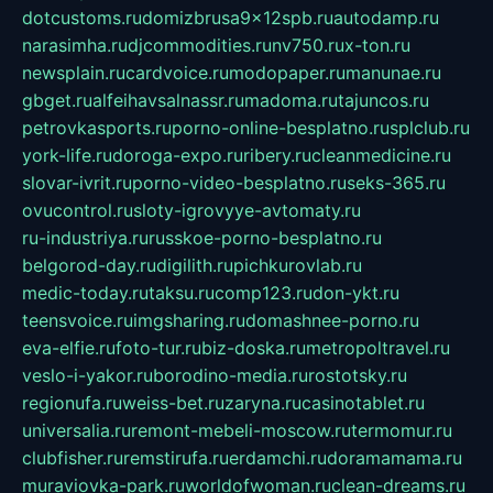
dotcustoms.ru
domizbrusa9x12spb.ru
autodamp.ru
narasimha.ru
djcommodities.ru
nv750.ru
x-ton.ru
newsplain.ru
cardvoice.ru
modopaper.ru
manunae.ru
gbget.ru
alfeihavsalnassr.ru
madoma.ru
tajuncos.ru
petrovkasports.ru
porno-online-besplatno.ru
splclub.ru
york-life.ru
doroga-expo.ru
ribery.ru
cleanmedicine.ru
slovar-ivrit.ru
porno-video-besplatno.ru
seks-365.ru
ovucontrol.ru
sloty-igrovyye-avtomaty.ru
ru-industriya.ru
russkoe-porno-besplatno.ru
belgorod-day.ru
digilith.ru
pichkurovlab.ru
medic-today.ru
taksu.ru
comp123.ru
don-ykt.ru
teensvoice.ru
imgsharing.ru
domashnee-porno.ru
eva-elfie.ru
foto-tur.ru
biz-doska.ru
metropoltravel.ru
veslo-i-yakor.ru
borodino-media.ru
rostotsky.ru
regionufa.ru
weiss-bet.ru
zaryna.ru
casinotablet.ru
universalia.ru
remont-mebeli-moscow.ru
termomur.ru
clubfisher.ru
remstirufa.ru
erdamchi.ru
doramamama.ru
muraviovka-park.ru
worldofwoman.ru
clean-dreams.ru