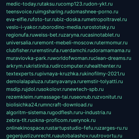
medic-today.ru
taksu.ru
comp123.ru
don-ykt.ru
teensvoice.ru
imgsharing.ru
domashnee-porno.ru
eva-elfie.ru
foto-tur.ru
biz-doska.ru
metropoltravel.ru
veslo-i-yakor.ru
borodino-media.ru
rostotsky.ru
regionufa.ru
weiss-bet.ru
zaryna.ru
casinotablet.ru
universalia.ru
remont-mebeli-moscow.ru
termomur.ru
clubfisher.ru
remstirufa.ru
erdamchi.ru
doramamama.ru
muraviovka-park.ru
worldofwoman.ru
clean-dreams.ru
arkrym.ru
kristinita.ru
dircomputer.ru
healthenter.ru
textexperts.ru
pivnaya-kruzhka.ru
kinofilmy-2021.ru
demolalapaluza.ru
tanyavanya.ru
remstir-tolyatti.ru
msdip.ru
jdol.ru
sokolovr.ru
newtech-spb.ru
rezemkleim.ru
massage-tai.ru
seonub.ru
zvonitut.ru
biolisichka24.ru
mncraft-download.ru
algoritm-sistema.ru
godflesh.ru
ru-industria.ru
zebra-tlt.ru
okna-proficom.ru
erynok.ru
onlinekinospace.ru
startupstudio-fefu.ru
zarges-ru.ru
gegenjustizunrecht.ru
autobalashov.ru
utrovortu.ru