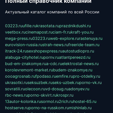
Полный справочник компаний
Актуальный каталог компаний по всей России
03223.ru
ufille.ru
krasotata.ru
prazdnikdushi.ru
veetbox.ru
cinemapost.ru
ciam-fr.ru
kraft-you.ru
mega-press.ru
03223.ru
web-explore.ru
rastenuya.ru
eurovision-russia.ru
strah-news.ru
freeride-team.ru
itrack-24.ru
sexshopexpress.ru
autostudiopro.ru
alabuga-cityhotel.ru
pornv.ru
atlantpereezd.ru
bud-em-znakomye.ru
a-cdc.ru
elektrostal-news.ru
korolevremont-market.ru
budem-znakomye.ru
oooagrosnab.ru
fpodaso.ru
emfire.ru
pro-otdelky.ru
ukrasotki.ru
seksuzbek.ru
seks-uzbek.ru
porno-vk.ru
sovratili.ru
olecoon.ru
vd-dosug.ru
adonyev.ru
rbc-news.ru
porno-skvirt.ru
krospr.ru
13autor-kolonka.ru
sormol.ru
2rich.ru
hostel-65.ru
hostserve.ru
porno-na-russkom.ru
mishinlab.ru