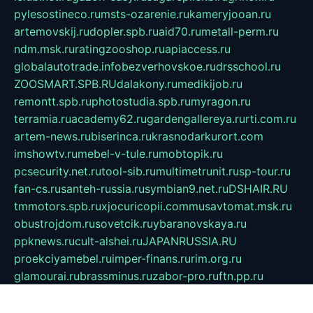
pylesostineco.ru
msts-ozarenie.ru
kameryjooan.ru
artemovskij.ru
dopler.spb.ru
aid70.ru
metall-perm.ru
ndm.msk.ru
ratingzooshop.ru
apiaccess.ru
globalautotrade.info
bezverhovskoe.ru
drsschool.ru
ZOOSMART.SPB.RU
dalakony.ru
medikijob.ru
remontt.spb.ru
photostudia.spb.ru
myragon.ru
terramia.ru
academy62.ru
gardengallereya.ru
rti.com.ru
artem-news.ru
biserinca.ru
krasnodarkurort.com
imshowtv.ru
mebel-v-tule.ru
mobtopik.ru
pcsecurity.net.ru
tool-sib.ru
multimetrunit.ru
sp-tour.ru
fan-cs.ru
santeh-russia.ru
symbian9.net.ru
DSHAIR.RU
tmmotors.spb.ru
xjocuricopii.com
musavtomat.msk.ru
obustrojdom.ru
sovetcik.ru
ybaranovskaya.ru
ppknews.ru
cult-alshei.ru
JAPANRUSSIA.RU
proekciyamebel.ru
imper-finans.ru
rim.org.ru
glamourai.ru
brassminus.ru
zabor-pro.ru
ftn.pp.ru
dorogoe58.ru
laimengpacker.ru
kuzova-zapchasti.ru
sageerp.ru
taxodrom.ru
dsrazvitie.ru
hardcity.net.ru