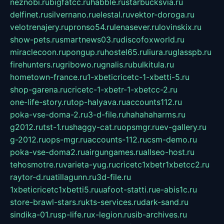
neznobi.ru
bigfatcc.ru
habble.ru
starbucksvia.ru
delfinet.ru
silvernano.ru
elestal.ru
vektor-doroga.ru
velotrenajery.ru
pronso54.ru
lenasever.ru
lovinskix.ru
show-pets.ru
smartnews03.ru
discofoxworld.ru
miraclecoon.ru
pongup.ru
hostel65.ru
liura.ru
glasspb.ru
firehunters.ru
gribowo.ru
gnalis.ru
bulkitula.ru
hometown-france.ru
1-xbeticricetc-1-xbetti-5.ru
shop-garena.ru
cricetc-1-xbetr-1-xbetcc-2.ru
one-life-story.ru
top-halyava.ru
accounts112.ru
poka-vse-doma-2.ru
3-d-file.ru
hahahaharms.ru
g2012.ru
tst-1.ru
shaggy-cat.ru
opsmgr.ru
ev-gallery.ru
g-2012.ru
ops-mgr.ru
accounts-112.ru
csm-demo.ru
poka-vse-doma2.ru
airgungames.ru
allseo-host.ru
tehosmotre.ru
varieta-yug.ru
cricetc1xbetr1xbetcc2.ru
raytor-d.ru
atillagunn.ru
3d-file.ru
1xbeticricetc1xbetti5.ru
uafoot-statti.ru
e-abis1c.ru
store-brawl-stars.ru
kts-services.ru
dark-sand.ru
sindika-01.ru
sp-life.ru
x-legion.ru
sib-archives.ru