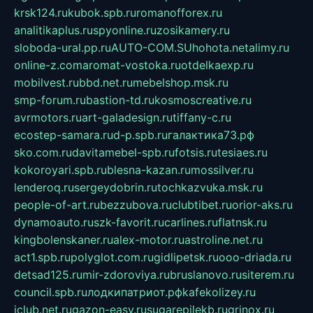
krsk124.ru
kubok.spb.ru
romanofforex.ru
analitikaplus.ru
spyonline.ru
zosikamery.ru
sloboda-ural.pp.ru
AUTO-COM.SU
hohota.net
alimy.ru
online-z.com
aromat-vostoka.ru
otdelkaexp.ru
mobilvest.ru
bbd.net.ru
mebelshop.msk.ru
smp-forum.ru
bastion-td.ru
kosmoscreative.ru
avrmotors.ru
art-galadesign.ru
tiffany-c.ru
ecostep-samara.ru
d-p.spb.ru
галактика73.рф
sko.com.ru
davitamebel-spb.ru
fotsis.ru
tesiaes.ru
kokoroyari.spb.ru
blesna-kazan.ru
mossilver.ru
lenderoq.ru
sergeydobrin.ru
tochkazvuka.msk.ru
people-of-art.ru
bezzubova.ru
clubtibet.ru
orior-aks.ru
dynamoauto.ru
szk-favorit.ru
carlines.ru
flatnsk.ru
kingbolenskaner.ru
alex-motor.ru
astroline.net.ru
act1.spb.ru
polyglot.com.ru
gidlipetsk.ru
ooo-driada.ru
detsad125.ru
mir-zdoroviya.ru
bruslanovo.ru
siterem.ru
council.spb.ru
лодкипатриот.рф
kafekolizey.ru
iclub.net.ru
gazon-easy.ru
sugarepilekb.ru
grinox.ru