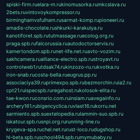
spiski-firm.ru
elara-m.ru
kinomusorka.ru
mkcslava.ru
2bets.ru
vintovoykompressor.ru
birminghamvsfulham.ru
sarmat-komp.ru
pioneeri.ru
amadis-chocolate.ru
shkurki-karakulya.ru
kanotiforet.spb.ru
tutmassage.ru
ecolog.org.ru
praga.spb.ru
falcorussia.ru
autodoctorservis.ru
kamertondom.spb.ru
net-life.net.ru
avto-vozim.ru
sakhcamera.ru
alliance-electro.spb.ru
stroyavt.ru
controlweb1.ru
tdsak74.ru
kinzozo-ru.ru
kvotka.ru
iron-snab.ru
costa-bella.ru
eugrus.pp.ru
associaciya39.ru
primexpo.spb.ru
bezmorchin.ru
ia2.ru
cpt21.ru
ispecspb.ru
regahost.ru
kolosok-elita.ru
tae-kwon.ru
consrio.com.ru
insiam.ru
avegainfo.ru
archery161.ru
bigencyclica.ru
vlast16.ru
korru.net
sarmiento.spb.su
extelopedia.ru
lammin-suo.spb.ru
iskatour.spb.ru
snpi.org.ru
running-line.ru
krygeva-spa.ru
chel.net.ru
rust-loco.ru
dugshop.ru
hl-beta.spb.ru
school494.spb.ru
mymubaby.ru