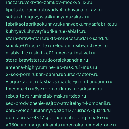
raszar.ru
vskrytie-zamkov-moskva113.ru
lipetsktelecom.ru
tovudyi4kuhnyanazakaz.ru
seksuzb.ru
guzywia4kuhnyanazakaz.ru
fabrikaofabrikaokuhny.ru
kuhnyaekuhnyaafabrika.ru
kuhnyaykuhnyayfabrika.ru
e-abis1c.ru
store-brawl-stars.ru
kts-services.ru
dark-sand.ru
sindika-01.ru
sp-life.ru
x-legion.ru
sib-archives.ru
e-abis-1-c.ru
sindika01.ru
venda-festival.ru
store-brawlstars.ru
dooraleksandria.ru
antenna-highly.ru
mine-lab-msk.ru
1-mus.ru
3-sex-porn.ru
ban-damn.ru
purse-factory.ru
viagra-tablet.ru
fasbags.ru
adler-jun.ru
bandamn.ru
fincontech.ru
3sexporn.ru
1mus.ru
darksand.ru
rebus-toys.ru
minelab-msk.ru
rtdco.ru
seo-prodvizhenie-sajtov-stroitelnyh-kompanij.ru
card-voice.ru
rulonnyygazon177.ru
snow-guard.ru
domizbrusa-9x12spb.ru
demaholding.ru
aalse.ru
a380club.ru
argentinamia.ru
perkoka.ru
movie-one.ru