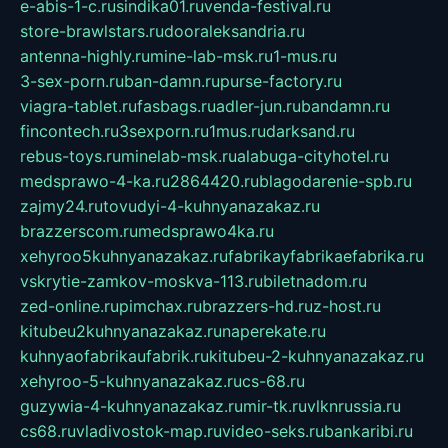
e-abis-1-c.ru
sindika01.ru
venda-festival.ru
store-brawlstars.ru
dooraleksandria.ru
antenna-highly.ru
mine-lab-msk.ru
1-mus.ru
3-sex-porn.ru
ban-damn.ru
purse-factory.ru
viagra-tablet.ru
fasbags.ru
adler-jun.ru
bandamn.ru
fincontech.ru
3sexporn.ru
1mus.ru
darksand.ru
rebus-toys.ru
minelab-msk.ru
alabuga-cityhotel.ru
medsprawo-4-ka.ru
2864420.ru
blagodarenie-spb.ru
zajmy24.ru
tovudyi-4-kuhnyanazakaz.ru
brazzerscom.ru
medsprawo4ka.ru
xehyroo5kuhnyanazakaz.ru
fabrikayfabrikaefabrika.ru
vskrytie-zamkov-moskva-113.ru
biletnadom.ru
zed-online.ru
pimchax.ru
brazzers-hd.ru
z-host.ru
kitubeu2kuhnyanazakaz.ru
naperekate.ru
kuhnyaofabrikaufabrik.ru
kitubeu-2-kuhnyanazakaz.ru
xehyroo-5-kuhnyanazakaz.ru
cs-68.ru
guzywia-4-kuhnyanazakaz.ru
mir-tk.ru
vlknrussia.ru
cs68.ru
vladivostok-map.ru
video-seks.ru
bankaribi.ru