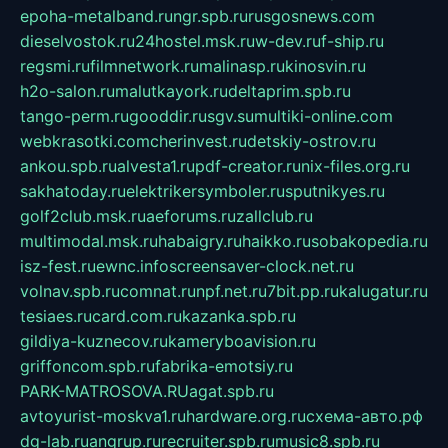
epoha-metalband.ru
ngr.spb.ru
rusgosnews.com
dieselvostok.ru
24hostel.msk.ru
w-dev.ru
f-ship.ru
regsmi.ru
filmnetwork.ru
malinasp.ru
kinosvin.ru
h2o-salon.ru
malutkayork.ru
deltaprim.spb.ru
tango-perm.ru
gooddir.ru
sgv.su
multiki-online.com
webkrasotki.com
cherinvest.ru
detskiy-ostrov.ru
ankou.spb.ru
alvesta1.ru
pdf-creator.ru
nix-files.org.ru
sakhatoday.ru
elektrikersymboler.ru
sputnikyes.ru
golf2club.msk.ru
aeforums.ru
zallclub.ru
multimodal.msk.ru
habaigry.ru
haikko.ru
sobakopedia.ru
isz-fest.ru
ewnc.info
screensaver-clock.net.ru
volnav.spb.ru
comnat.ru
npf.net.ru
7bit.pp.ru
kalugatur.ru
tesiaes.ru
card.com.ru
kazanka.spb.ru
gildiya-kuznecov.ru
kameryboavision.ru
griffoncom.spb.ru
fabrika-emotsiy.ru
PARK-MATROSOVA.RU
agat.spb.ru
avtoyurist-moskva1.ru
hardware.org.ru
схема-авто.рф
dg-lab.ru
angrup.ru
recruiter.spb.ru
music8.spb.ru