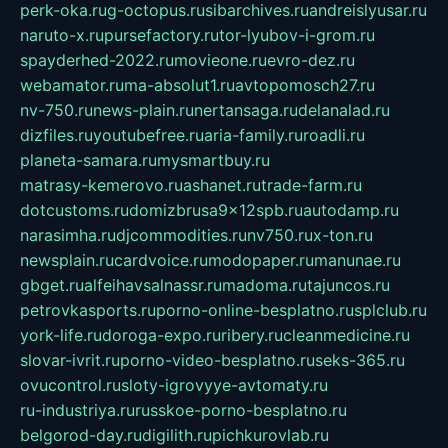
perk-oka.ru
g-octopus.ru
sibarchives.ru
andreislyusar.ru
naruto-x.ru
pursefactory.ru
tor-lyubov-i-grom.ru
spayderhed-2022.ru
movieone.ru
evro-dez.ru
webamator.ru
ma-absolut1.ru
avtopomosch27.ru
nv-750.ru
news-plain.ru
nertansaga.ru
delanalad.ru
dizfiles.ru
youtubefree.ru
aria-family.ru
roadli.ru
planeta-samara.ru
mysmartbuy.ru
matrasy-kemerovo.ru
ashanet.ru
trade-farm.ru
dotcustoms.ru
domizbrusa9x12spb.ru
autodamp.ru
narasimha.ru
djcommodities.ru
nv750.ru
x-ton.ru
newsplain.ru
cardvoice.ru
modopaper.ru
manunae.ru
gbget.ru
alfeihavsalnassr.ru
madoma.ru
tajuncos.ru
petrovkasports.ru
porno-online-besplatno.ru
splclub.ru
york-life.ru
doroga-expo.ru
ribery.ru
cleanmedicine.ru
slovar-ivrit.ru
porno-video-besplatno.ru
seks-365.ru
ovucontrol.ru
sloty-igrovyye-avtomaty.ru
ru-industriya.ru
russkoe-porno-besplatno.ru
belgorod-day.ru
digilith.ru
pichkurovlab.ru