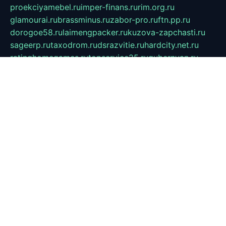
proekciyamebel.ru
imper-finans.ru
rim.org.ru
glamourai.ru
brassminus.ru
zabor-pro.ru
ftn.pp.ru
dorogoe58.ru
laimengpacker.ru
kuzova-zapchasti.ru
sageerp.ru
taxodrom.ru
dsrazvitie.ru
hardcity.net.ru
ratinghomegames.ru
topservice25.ru
gubernyan.ru
gtglasslined.ru
ii4.ru
tssport.spb.ru
andorra24.com
blackwallstreet.ru
oboimos.ru
optim-doors.com.ru
ikuch.ru
nycr.org.ru
npa21.ru
vremya-ch.spb.ru
desert000.ru
ivtorgi.ru
ifiori.ru
catalog-statei.ru
dcv.org.ru
spetsmaster174.ru
ipkameryhiseeu.ru
dum26.ru
ruspol.spb.ru
fr-opendp.ru
kam-solnyshko.ru
cheyenne-arapaho.ru
sevzapmetal.spb.ru
ted-lapidus.spb.ru
parasite-eliminator.ru
sigma-complete.ru
modernworld.ru
dama-moda.ru
eholot-group.ru
sk-nvkz.ru
DRONGOLD.RU
democratia2.ru
i-farmer.ru
mass-sport.org
jablonex.spb.ru
bookmess.ru
linkword.ru
refineua.com.ru
cs-spec.net.ru
altay-mebel.ru