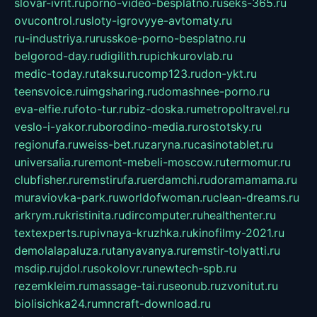
slovar-ivrit.ru
porno-video-besplatno.ru
seks-365.ru
ovucontrol.ru
sloty-igrovyye-avtomaty.ru
ru-industriya.ru
russkoe-porno-besplatno.ru
belgorod-day.ru
digilith.ru
pichkurovlab.ru
medic-today.ru
taksu.ru
comp123.ru
don-ykt.ru
teensvoice.ru
imgsharing.ru
domashnee-porno.ru
eva-elfie.ru
foto-tur.ru
biz-doska.ru
metropoltravel.ru
veslo-i-yakor.ru
borodino-media.ru
rostotsky.ru
regionufa.ru
weiss-bet.ru
zaryna.ru
casinotablet.ru
universalia.ru
remont-mebeli-moscow.ru
termomur.ru
clubfisher.ru
remstirufa.ru
erdamchi.ru
doramamama.ru
muraviovka-park.ru
worldofwoman.ru
clean-dreams.ru
arkrym.ru
kristinita.ru
dircomputer.ru
healthenter.ru
textexperts.ru
pivnaya-kruzhka.ru
kinofilmy-2021.ru
demolalapaluza.ru
tanyavanya.ru
remstir-tolyatti.ru
msdip.ru
jdol.ru
sokolovr.ru
newtech-spb.ru
rezemkleim.ru
massage-tai.ru
seonub.ru
zvonitut.ru
biolisichka24.ru
mncraft-download.ru