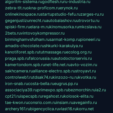
algoritm-sistema.ru
godflesh.ru
ru-industria.ru
zebra-tlt.ru
okna-proficom.ru
erynok.ru
onlinekinospace.ru
startupstudio-fefu.ru
zarges-ru.ru
gegenjustizunrecht.ru
autobalashov.ru
utrovortu.ru
spiski-firm.ru
elara-m.ru
kinomusorka.ru
mkcslava.ru
2bets.ru
vintovoykompressor.ru
birminghamvsfulham.ru
sarmat-komp.ru
pioneeri.ru
amadis-chocolate.ru
shkurki-karakulya.ru
kanotiforet.spb.ru
tutmassage.ru
ecolog.org.ru
praga.spb.ru
falcorussia.ru
autodoctorservis.ru
kamertondom.spb.ru
net-life.net.ru
avto-vozim.ru
sakhcamera.ru
alliance-electro.spb.ru
stroyavt.ru
controlweb1.ru
tdsak74.ru
kinzozo-ru.ru
kvotka.ru
iron-snab.ru
costa-bella.ru
eugrus.pp.ru
associaciya39.ru
primexpo.spb.ru
bezmorchin.ru
ia2.ru
cpt21.ru
ispecspb.ru
regahost.ru
kolosok-elita.ru
tae-kwon.ru
consrio.com.ru
insiam.ru
avegainfo.ru
archery161.ru
bigencyclica.ru
vlast16.ru
korru.net