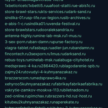
1xbeticricetc1xbetti5.ru
uafoot-statti.ru
e-abis1c.ru
store-brawl-stars.ru
kts-services.ru
dark-sand.ru
sindika-01.ru
sp-life.ru
x-legion.ru
sib-archives.ru
e-abis-1-c.ru
sindika01.ru
venda-festival.ru
store-brawlstars.ru
dooraleksandria.ru
antenna-highly.ru
mine-lab-msk.ru
1-mus.ru
3-sex-porn.ru
ban-damn.ru
purse-factory.ru
viagra-tablet.ru
fasbags.ru
adler-jun.ru
bandamn.ru
fincontech.ru
3sexporn.ru
1mus.ru
darksand.ru
rebus-toys.ru
minelab-msk.ru
alabuga-cityhotel.ru
medsprawo-4-ka.ru
2864420.ru
blagodarenie-spb.ru
zajmy24.ru
tovudyi-4-kuhnyanazakaz.ru
brazzerscom.ru
medsprawo4ka.ru
xehyroo5kuhnyanazakaz.ru
fabrikayfabrikaefabrika.ru
vskrytie-zamkov-moskva-113.ru
biletnadom.ru
zed-online.ru
pimchax.ru
brazzers-hd.ru
z-host.ru
kitubeu2kuhnyanazakaz.ru
naperekate.ru