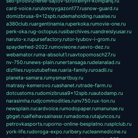
seo-prodvizhenie-sajtov-stroitelnyh-kompanij.ru
card-voice.ru
rulonnyygazon177.ru
snow-guard.ru
domizbrusa-9x12spb.ru
demaholding.ru
aalse.ru
a380club.ru
argentinamia.ru
perkoka.ru
movie-one.ru
perk-oka.ru
g-octopus.ru
sibarchives.ru
andreislyusar.ru
naruto-x.ru
pursefactory.ru
tor-lyubov-i-grom.ru
spayderhed-2022.ru
movieone.ru
evro-dez.ru
webamator.ru
ma-absolut1.ru
avtopomosch27.ru
nv-750.ru
news-plain.ru
nertansaga.ru
delanalad.ru
dizfiles.ru
youtubefree.ru
aria-family.ru
roadli.ru
planeta-samara.ru
mysmartbuy.ru
matrasy-kemerovo.ru
ashanet.ru
trade-farm.ru
dotcustoms.ru
domizbrusa9x12spb.ru
autodamp.ru
narasimha.ru
djcommodities.ru
nv750.ru
x-ton.ru
newsplain.ru
cardvoice.ru
modopaper.ru
manunae.ru
gbget.ru
alfeihavsalnassr.ru
madoma.ru
tajuncos.ru
petrovkasports.ru
porno-online-besplatno.ru
splclub.ru
york-life.ru
doroga-expo.ru
ribery.ru
cleanmedicine.ru