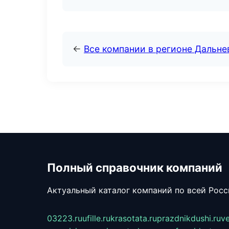
←
Все компании в регионе Дальн
Полный справочник компаний
Актуальный каталог компаний по всей Рос
03223.ru
ufille.ru
krasotata.ru
prazdnikdushi.ru
v