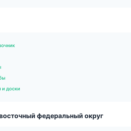
вочник
ы
бы
я и доски
евосточный федеральный округ