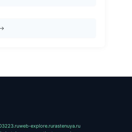
→
03223.ru
web-explore.ru
rastenuya.ru