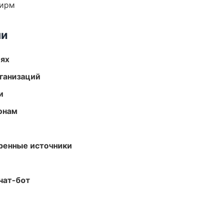
фирм
ми
иях
ганизаций
и
онам
еренные источники
чат-бот