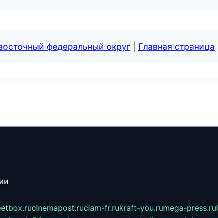
евосточный федеральный округ
|
Главная страница
сии
eetbox.ru
cinemapost.ru
ciam-fr.ru
kraft-you.ru
mega-press.ru