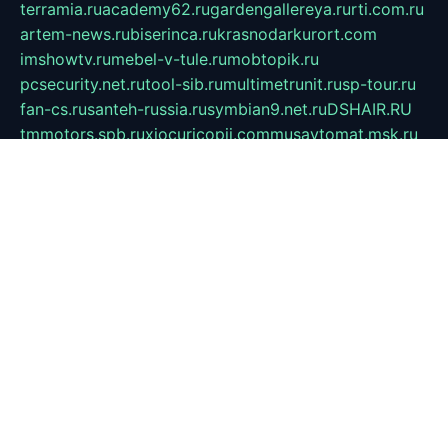
terramia.ru
academy62.ru
gardengallereya.ru
rti.com.ru
artem-news.ru
biserinca.ru
krasnodarkurort.com
imshowtv.ru
mebel-v-tule.ru
mobtopik.ru
pcsecurity.net.ru
tool-sib.ru
multimetrunit.ru
sp-tour.ru
fan-cs.ru
santeh-russia.ru
symbian9.net.ru
DSHAIR.RU
tmmotors.spb.ru
xjocuricopii.com
musavtomat.msk.ru
obustrojdom.ru
sovetcik.ru
ybaranovskaya.ru
ppknews.ru
cult-alshei.ru
JAPANRUSSIA.RU
proekciyamebel.ru
imper-finans.ru
rim.org.ru
glamourai.ru
brassminus.ru
zabor-pro.ru
ftn.pp.ru
dorogoe58.ru
laimengpacker.ru
kuzova-zapchasti.ru
sageerp.ru
taxodrom.ru
dsrazvitie.ru
hardcity.net.ru
ratinghomegames.ru
topservice25.ru
gubernyan.ru
gtglasslined.ru
ii4.ru
tssport.spb.ru
andorra24.com
blackwallstreet.ru
oboimos.ru
optim-doors.com.ru
ikuch.ru
nycr.org.ru
npa21.ru
vremya-ch.spb.ru
desert000.ru
ivtorgi.ru
ifiori.ru
catalog-statei.ru
dcv.org.ru
spetsmaster174.ru
ipkameryhiseeu.ru