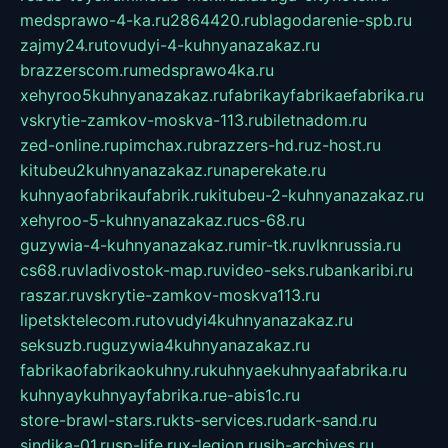
medsprawo-4-ka.ru
2864420.ru
blagodarenie-spb.ru
zajmy24.ru
tovudyi-4-kuhnyanazakaz.ru
brazzerscom.ru
medsprawo4ka.ru
xehyroo5kuhnyanazakaz.ru
fabrikayfabrikaefabrika.ru
vskrytie-zamkov-moskva-113.ru
biletnadom.ru
zed-online.ru
pimchax.ru
brazzers-hd.ru
z-host.ru
kitubeu2kuhnyanazakaz.ru
naperekate.ru
kuhnyaofabrikaufabrik.ru
kitubeu-2-kuhnyanazakaz.ru
xehyroo-5-kuhnyanazakaz.ru
cs-68.ru
guzywia-4-kuhnyanazakaz.ru
mir-tk.ru
vlknrussia.ru
cs68.ru
vladivostok-map.ru
video-seks.ru
bankaribi.ru
raszar.ru
vskrytie-zamkov-moskva113.ru
lipetsktelecom.ru
tovudyi4kuhnyanazakaz.ru
seksuzb.ru
guzywia4kuhnyanazakaz.ru
fabrikaofabrikaokuhny.ru
kuhnyaekuhnyaafabrika.ru
kuhnyaykuhnyayfabrika.ru
e-abis1c.ru
store-brawl-stars.ru
kts-services.ru
dark-sand.ru
sindika-01.ru
sp-life.ru
x-legion.ru
sib-archives.ru