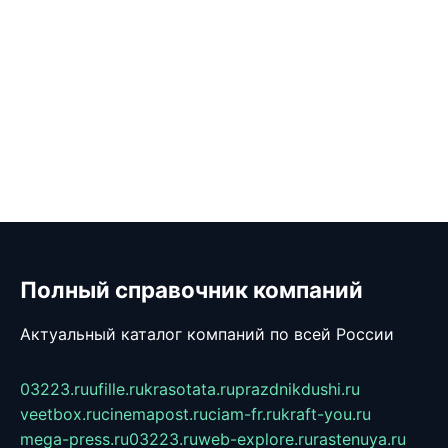
Полный справочник компаний
Актуальный каталог компаний по всей России
03223.ru
ufille.ru
krasotata.ru
prazdnikdushi.ru
veetbox.ru
cinemapost.ru
ciam-fr.ru
kraft-you.ru
mega-press.ru
03223.ru
web-explore.ru
rastenuya.ru