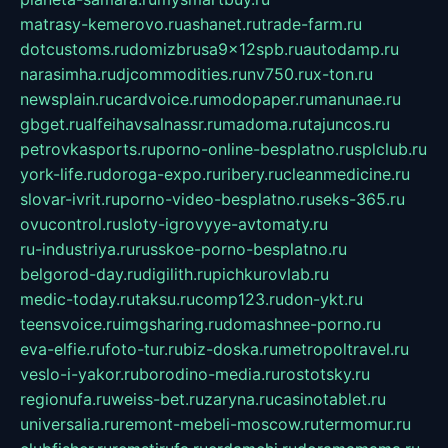
matrasy-kemerovo.ru
ashanet.ru
trade-farm.ru
dotcustoms.ru
domizbrusa9x12spb.ru
autodamp.ru
narasimha.ru
djcommodities.ru
nv750.ru
x-ton.ru
newsplain.ru
cardvoice.ru
modopaper.ru
manunae.ru
gbget.ru
alfeihavsalnassr.ru
madoma.ru
tajuncos.ru
petrovkasports.ru
porno-online-besplatno.ru
splclub.ru
york-life.ru
doroga-expo.ru
ribery.ru
cleanmedicine.ru
slovar-ivrit.ru
porno-video-besplatno.ru
seks-365.ru
ovucontrol.ru
sloty-igrovyye-avtomaty.ru
ru-industriya.ru
russkoe-porno-besplatno.ru
belgorod-day.ru
digilith.ru
pichkurovlab.ru
medic-today.ru
taksu.ru
comp123.ru
don-ykt.ru
teensvoice.ru
imgsharing.ru
domashnee-porno.ru
eva-elfie.ru
foto-tur.ru
biz-doska.ru
metropoltravel.ru
veslo-i-yakor.ru
borodino-media.ru
rostotsky.ru
regionufa.ru
weiss-bet.ru
zaryna.ru
casinotablet.ru
universalia.ru
remont-mebeli-moscow.ru
termomur.ru