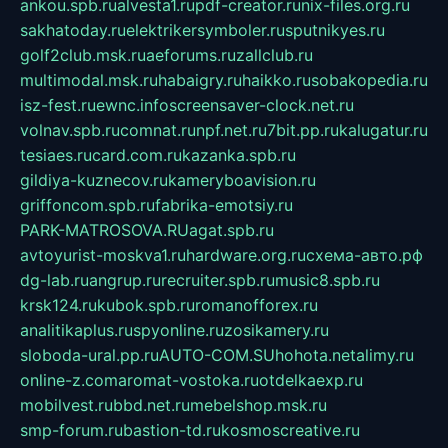
ankou.spb.ru
alvesta1.ru
pdf-creator.ru
nix-files.org.ru
sakhatoday.ru
elektrikersymboler.ru
sputnikyes.ru
golf2club.msk.ru
aeforums.ru
zallclub.ru
multimodal.msk.ru
habaigry.ru
haikko.ru
sobakopedia.ru
isz-fest.ru
ewnc.info
screensaver-clock.net.ru
volnav.spb.ru
comnat.ru
npf.net.ru
7bit.pp.ru
kalugatur.ru
tesiaes.ru
card.com.ru
kazanka.spb.ru
gildiya-kuznecov.ru
kameryboavision.ru
griffoncom.spb.ru
fabrika-emotsiy.ru
PARK-MATROSOVA.RU
agat.spb.ru
avtoyurist-moskva1.ru
hardware.org.ru
схема-авто.рф
dg-lab.ru
angrup.ru
recruiter.spb.ru
music8.spb.ru
krsk124.ru
kubok.spb.ru
romanofforex.ru
analitikaplus.ru
spyonline.ru
zosikamery.ru
sloboda-ural.pp.ru
AUTO-COM.SU
hohota.net
alimy.ru
online-z.com
aromat-vostoka.ru
otdelkaexp.ru
mobilvest.ru
bbd.net.ru
mebelshop.msk.ru
smp-forum.ru
bastion-td.ru
kosmoscreative.ru