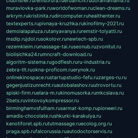
clubfisher.ru
remstirufa.ru
erdamchi.ru
doramamama.ru
muraviovka-park.ru
worldofwoman.ru
clean-dreams.ru
arkrym.ru
kristinita.ru
dircomputer.ru
healthenter.ru
textexperts.ru
pivnaya-kruzhka.ru
kinofilmy-2021.ru
demolalapaluza.ru
tanyavanya.ru
remstir-tolyatti.ru
msdip.ru
jdol.ru
sokolovr.ru
newtech-spb.ru
rezemkleim.ru
massage-tai.ru
seonub.ru
zvonitut.ru
biolisichka24.ru
mncraft-download.ru
algoritm-sistema.ru
godflesh.ru
ru-industria.ru
zebra-tlt.ru
okna-proficom.ru
erynok.ru
onlinekinospace.ru
startupstudio-fefu.ru
zarges-ru.ru
gegenjustizunrecht.ru
autobalashov.ru
utrovortu.ru
spiski-firm.ru
elara-m.ru
kinomusorka.ru
mkcslava.ru
2bets.ru
vintovoykompressor.ru
birminghamvsfulham.ru
sarmat-komp.ru
pioneeri.ru
amadis-chocolate.ru
shkurki-karakulya.ru
kanotiforet.spb.ru
tutmassage.ru
ecolog.org.ru
praga.spb.ru
falcorussia.ru
autodoctorservis.ru