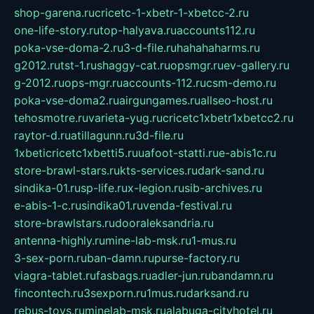
shop-garena.ru
cricetc-1-xbetr-1-xbetcc-2.ru
one-life-story.ru
top-halyava.ru
accounts112.ru
poka-vse-doma-2.ru
3-d-file.ru
hahahaharms.ru
g2012.ru
tst-1.ru
shaggy-cat.ru
opsmgr.ru
ev-gallery.ru
g-2012.ru
ops-mgr.ru
accounts-112.ru
csm-demo.ru
poka-vse-doma2.ru
airgungames.ru
allseo-host.ru
tehosmotre.ru
varieta-yug.ru
cricetc1xbetr1xbetcc2.ru
raytor-d.ru
atillagunn.ru
3d-file.ru
1xbeticricetc1xbetti5.ru
uafoot-statti.ru
e-abis1c.ru
store-brawl-stars.ru
kts-services.ru
dark-sand.ru
sindika-01.ru
sp-life.ru
x-legion.ru
sib-archives.ru
e-abis-1-c.ru
sindika01.ru
venda-festival.ru
store-brawlstars.ru
dooraleksandria.ru
antenna-highly.ru
mine-lab-msk.ru
1-mus.ru
3-sex-porn.ru
ban-damn.ru
purse-factory.ru
viagra-tablet.ru
fasbags.ru
adler-jun.ru
bandamn.ru
fincontech.ru
3sexporn.ru
1mus.ru
darksand.ru
rebus-toys.ru
minelab-msk.ru
alabuga-cityhotel.ru