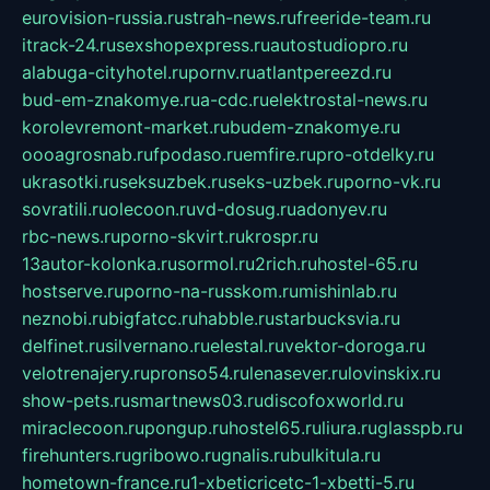
eurovision-russia.ru
strah-news.ru
freeride-team.ru
itrack-24.ru
sexshopexpress.ru
autostudiopro.ru
alabuga-cityhotel.ru
pornv.ru
atlantpereezd.ru
bud-em-znakomye.ru
a-cdc.ru
elektrostal-news.ru
korolevremont-market.ru
budem-znakomye.ru
oooagrosnab.ru
fpodaso.ru
emfire.ru
pro-otdelky.ru
ukrasotki.ru
seksuzbek.ru
seks-uzbek.ru
porno-vk.ru
sovratili.ru
olecoon.ru
vd-dosug.ru
adonyev.ru
rbc-news.ru
porno-skvirt.ru
krospr.ru
13autor-kolonka.ru
sormol.ru
2rich.ru
hostel-65.ru
hostserve.ru
porno-na-russkom.ru
mishinlab.ru
neznobi.ru
bigfatcc.ru
habble.ru
starbucksvia.ru
delfinet.ru
silvernano.ru
elestal.ru
vektor-doroga.ru
velotrenajery.ru
pronso54.ru
lenasever.ru
lovinskix.ru
show-pets.ru
smartnews03.ru
discofoxworld.ru
miraclecoon.ru
pongup.ru
hostel65.ru
liura.ru
glasspb.ru
firehunters.ru
gribowo.ru
gnalis.ru
bulkitula.ru
hometown-france.ru
1-xbeticricetc-1-xbetti-5.ru