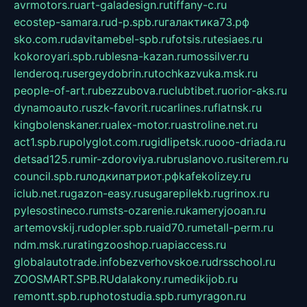
avrmotors.ru
art-galadesign.ru
tiffany-c.ru
ecostep-samara.ru
d-p.spb.ru
галактика73.рф
sko.com.ru
davitamebel-spb.ru
fotsis.ru
tesiaes.ru
kokoroyari.spb.ru
blesna-kazan.ru
mossilver.ru
lenderoq.ru
sergeydobrin.ru
tochkazvuka.msk.ru
people-of-art.ru
bezzubova.ru
clubtibet.ru
orior-aks.ru
dynamoauto.ru
szk-favorit.ru
carlines.ru
flatnsk.ru
kingbolenskaner.ru
alex-motor.ru
astroline.net.ru
act1.spb.ru
polyglot.com.ru
gidlipetsk.ru
ooo-driada.ru
detsad125.ru
mir-zdoroviya.ru
bruslanovo.ru
siterem.ru
council.spb.ru
лодкипатриот.рф
kafekolizey.ru
iclub.net.ru
gazon-easy.ru
sugarepilekb.ru
grinox.ru
pylesostineco.ru
msts-ozarenie.ru
kameryjooan.ru
artemovskij.ru
dopler.spb.ru
aid70.ru
metall-perm.ru
ndm.msk.ru
ratingzooshop.ru
apiaccess.ru
globalautotrade.info
bezverhovskoe.ru
drsschool.ru
ZOOSMART.SPB.RU
dalakony.ru
medikijob.ru
remontt.spb.ru
photostudia.spb.ru
myragon.ru