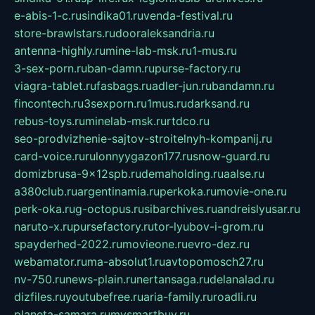
e-abis-1-c.ru
sindika01.ru
venda-festival.ru
store-brawlstars.ru
dooraleksandria.ru
antenna-highly.ru
mine-lab-msk.ru
1-mus.ru
3-sex-porn.ru
ban-damn.ru
purse-factory.ru
viagra-tablet.ru
fasbags.ru
adler-jun.ru
bandamn.ru
fincontech.ru
3sexporn.ru
1mus.ru
darksand.ru
rebus-toys.ru
minelab-msk.ru
rtdco.ru
seo-prodvizhenie-sajtov-stroitelnyh-kompanij.ru
card-voice.ru
rulonnyygazon177.ru
snow-guard.ru
domizbrusa-9x12spb.ru
demaholding.ru
aalse.ru
a380club.ru
argentinamia.ru
perkoka.ru
movie-one.ru
perk-oka.ru
g-octopus.ru
sibarchives.ru
andreislyusar.ru
naruto-x.ru
pursefactory.ru
tor-lyubov-i-grom.ru
spayderhed-2022.ru
movieone.ru
evro-dez.ru
webamator.ru
ma-absolut1.ru
avtopomosch27.ru
nv-750.ru
news-plain.ru
nertansaga.ru
delanalad.ru
dizfiles.ru
youtubefree.ru
aria-family.ru
roadli.ru
planeta-samara.ru
mysmartbuy.ru