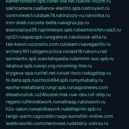
kamertondom.spb.ru
net-life.net.ru
avto-vozim.ru
sakhcamera.ru
alliance-electro.spb.ru
stroyavt.ru
controlweb1.ru
tdsak74.ru
kinzozo-ru.ru
kvotka.ru
iron-snab.ru
costa-bella.ru
eugrus.pp.ru
associaciya39.ru
primexpo.spb.ru
bezmorchin.ru
ia2.ru
cpt21.ru
ispecspb.ru
regahost.ru
kolosok-elita.ru
tae-kwon.ru
consrio.com.ru
insiam.ru
avegainfo.ru
archery161.ru
bigencyclica.ru
vlast16.ru
korru.net
sarmiento.spb.su
extelopedia.ru
lammin-suo.spb.ru
iskatour.spb.ru
snpi.org.ru
running-line.ru
krygeva-spa.ru
chel.net.ru
rust-loco.ru
dugshop.ru
hl-beta.spb.ru
school494.spb.ru
mymubaby.ru
epoha-metalband.ru
ngr.spb.ru
rusgosnews.com
dieselvostok.ru
24hostel.msk.ru
w-dev.ru
f-ship.ru
regsmi.ru
filmnetwork.ru
malinasp.ru
kinosvin.ru
h2o-salon.ru
malutkayork.ru
deltaprim.spb.ru
tango-perm.ru
gooddir.ru
sgv.su
multiki-online.com
webkrasotki.com
cherinvest.ru
detskiy-ostrov.ru