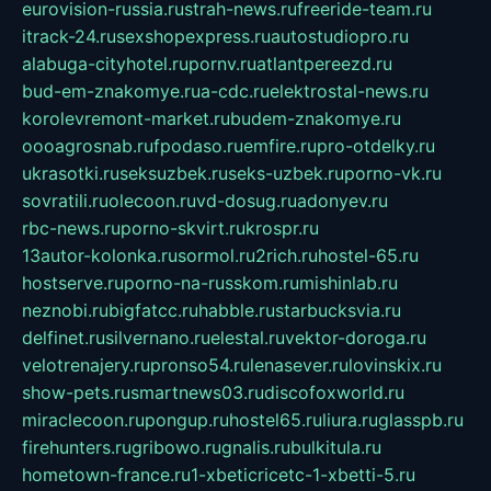
eurovision-russia.ru
strah-news.ru
freeride-team.ru
itrack-24.ru
sexshopexpress.ru
autostudiopro.ru
alabuga-cityhotel.ru
pornv.ru
atlantpereezd.ru
bud-em-znakomye.ru
a-cdc.ru
elektrostal-news.ru
korolevremont-market.ru
budem-znakomye.ru
oooagrosnab.ru
fpodaso.ru
emfire.ru
pro-otdelky.ru
ukrasotki.ru
seksuzbek.ru
seks-uzbek.ru
porno-vk.ru
sovratili.ru
olecoon.ru
vd-dosug.ru
adonyev.ru
rbc-news.ru
porno-skvirt.ru
krospr.ru
13autor-kolonka.ru
sormol.ru
2rich.ru
hostel-65.ru
hostserve.ru
porno-na-russkom.ru
mishinlab.ru
neznobi.ru
bigfatcc.ru
habble.ru
starbucksvia.ru
delfinet.ru
silvernano.ru
elestal.ru
vektor-doroga.ru
velotrenajery.ru
pronso54.ru
lenasever.ru
lovinskix.ru
show-pets.ru
smartnews03.ru
discofoxworld.ru
miraclecoon.ru
pongup.ru
hostel65.ru
liura.ru
glasspb.ru
firehunters.ru
gribowo.ru
gnalis.ru
bulkitula.ru
hometown-france.ru
1-xbeticricetc-1-xbetti-5.ru