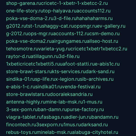
shop-garena.ru
cricetc-1-xbetr-1-xbetcc-2.ru
one-life-story.ru
top-halyava.ru
accounts112.ru
poka-vse-doma-2.ru
3-d-file.ru
hahahaharms.ru
g2012.ru
tst-1.ru
shaggy-cat.ru
opsmgr.ru
ev-gallery.ru
g-2012.ru
ops-mgr.ru
accounts-112.ru
csm-demo.ru
poka-vse-doma2.ru
airgungames.ru
allseo-host.ru
tehosmotre.ru
varieta-yug.ru
cricetc1xbetr1xbetcc2.ru
raytor-d.ru
atillagunn.ru
3d-file.ru
1xbeticricetc1xbetti5.ru
uafoot-statti.ru
e-abis1c.ru
store-brawl-stars.ru
kts-services.ru
dark-sand.ru
sindika-01.ru
sp-life.ru
x-legion.ru
sib-archives.ru
e-abis-1-c.ru
sindika01.ru
venda-festival.ru
store-brawlstars.ru
dooraleksandria.ru
antenna-highly.ru
mine-lab-msk.ru
1-mus.ru
3-sex-porn.ru
ban-damn.ru
purse-factory.ru
viagra-tablet.ru
fasbags.ru
adler-jun.ru
bandamn.ru
fincontech.ru
3sexporn.ru
1mus.ru
darksand.ru
rebus-toys.ru
minelab-msk.ru
alabuga-cityhotel.ru