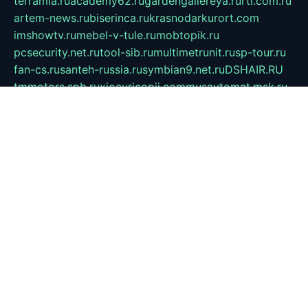
terramia.ru
academy62.ru
gardengallereya.ru
rti.com.ru
artem-news.ru
biserinca.ru
krasnodarkurort.com
imshowtv.ru
mebel-v-tule.ru
mobtopik.ru
pcsecurity.net.ru
tool-sib.ru
multimetrunit.ru
sp-tour.ru
fan-cs.ru
santeh-russia.ru
symbian9.net.ru
DSHAIR.RU
tmmotors.spb.ru
xjocuricopii.com
musavtomat.msk.ru
obustrojdom.ru
sovetcik.ru
ybaranovskaya.ru
ppknews.ru
cult-alshei.ru
JAPANRUSSIA.RU
proekciyamebel.ru
imper-finans.ru
rim.org.ru
glamourai.ru
brassminus.ru
zabor-pro.ru
ftn.pp.ru
dorogoe58.ru
laimengpacker.ru
kuzova-zapchasti.ru
sageerp.ru
taxodrom.ru
dsrazvitie.ru
hardcity.net.ru
ratinghomegames.ru
topservice25.ru
gubernyan.ru
gtglasslined.ru
ii4.ru
tssport.spb.ru
andorra24.com
blackwallstreet.ru
oboimos.ru
optim-doors.com.ru
ikuch.ru
nycr.org.ru
npa21.ru
vremya-ch.spb.ru
desert000.ru
ivtorgi.ru
ifiori.ru
catalog-statei.ru
dcv.org.ru
spetsmaster174.ru
ipkameryhiseeu.ru