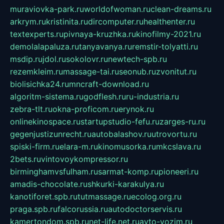
muraviovka-park.ru
worldofwoman.ru
clean-dreams.ru
arkrym.ru
kristinita.ru
dircomputer.ru
healthenter.ru
textexperts.ru
pivnaya-kruzhka.ru
kinofilmy-2021.ru
demolalapaluza.ru
tanyavanya.ru
remstir-tolyatti.ru
msdip.ru
jdol.ru
sokolovr.ru
newtech-spb.ru
rezemkleim.ru
massage-tai.ru
seonub.ru
zvonitut.ru
biolisichka24.ru
mncraft-download.ru
algoritm-sistema.ru
godflesh.ru
ru-industria.ru
zebra-tlt.ru
okna-proficom.ru
erynok.ru
onlinekinospace.ru
startupstudio-fefu.ru
zarges-ru.ru
gegenjustizunrecht.ru
autobalashov.ru
utrovortu.ru
spiski-firm.ru
elara-m.ru
kinomusorka.ru
mkcslava.ru
2bets.ru
vintovoykompressor.ru
birminghamvsfulham.ru
sarmat-komp.ru
pioneeri.ru
amadis-chocolate.ru
shkurki-karakulya.ru
kanotiforet.spb.ru
tutmassage.ru
ecolog.org.ru
praga.spb.ru
falcorussia.ru
autodoctorservis.ru
kamertondom.spb.ru
net-life.net.ru
avto-vozim.ru