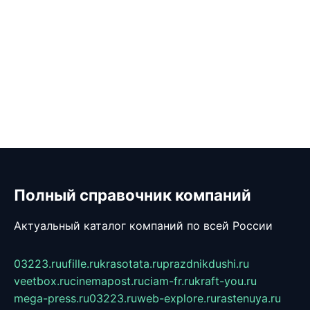
Полный справочник компаний
Актуальный каталог компаний по всей России
03223.ru
ufille.ru
krasotata.ru
prazdnikdushi.ru
veetbox.ru
cinemapost.ru
ciam-fr.ru
kraft-you.ru
mega-press.ru
03223.ru
web-explore.ru
rastenuya.ru