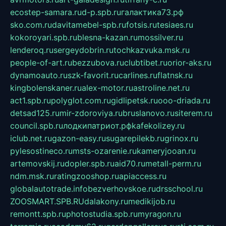
ecostep-samara.ru
d-p.spb.ru
галактика73.рф
sko.com.ru
davitamebel-spb.ru
fotsis.ru
tesiaes.ru
kokoroyari.spb.ru
blesna-kazan.ru
mossilver.ru
lenderoq.ru
sergeydobrin.ru
tochkazvuka.msk.ru
people-of-art.ru
bezzubova.ru
clubtibet.ru
orior-aks.ru
dynamoauto.ru
szk-favorit.ru
carlines.ru
flatnsk.ru
kingbolenskaner.ru
alex-motor.ru
astroline.net.ru
act1.spb.ru
polyglot.com.ru
gidlipetsk.ru
ooo-driada.ru
detsad125.ru
mir-zdoroviya.ru
bruslanovo.ru
siterem.ru
council.spb.ru
лодкипатриот.рф
kafekolizey.ru
iclub.net.ru
gazon-easy.ru
sugarepilekb.ru
grinox.ru
pylesostineco.ru
msts-ozarenie.ru
kameryjooan.ru
artemovskij.ru
dopler.spb.ru
aid70.ru
metall-perm.ru
ndm.msk.ru
ratingzooshop.ru
apiaccess.ru
globalautotrade.info
bezverhovskoe.ru
drsschool.ru
ZOOSMART.SPB.RU
dalakony.ru
medikijob.ru
remontt.spb.ru
photostudia.spb.ru
myragon.ru