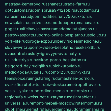
matrasy-kemerovo.ru
ashanet.ru
trade-farm.ru
dotcustoms.ru
domizbrusa9x12spb.ru
autodamp.ru
narasimha.ru
djcommodities.ru
nv750.ru
x-ton.ru
newsplain.ru
cardvoice.ru
modopaper.ru
manunae.ru
gbget.ru
alfeihavsalnassr.ru
madoma.ru
tajuncos.ru
petrovkasports.ru
porno-online-besplatno.ru
splclub.ru
york-life.ru
doroga-expo.ru
ribery.ru
cleanmedicine.ru
slovar-ivrit.ru
porno-video-besplatno.ru
seks-365.ru
ovucontrol.ru
sloty-igrovyye-avtomaty.ru
ru-industriya.ru
russkoe-porno-besplatno.ru
belgorod-day.ru
digilith.ru
pichkurovlab.ru
medic-today.ru
taksu.ru
comp123.ru
don-ykt.ru
teensvoice.ru
imgsharing.ru
domashnee-porno.ru
eva-elfie.ru
foto-tur.ru
biz-doska.ru
metropoltravel.ru
veslo-i-yakor.ru
borodino-media.ru
rostotsky.ru
regionufa.ru
weiss-bet.ru
zaryna.ru
casinotablet.ru
universalia.ru
remont-mebeli-moscow.ru
termomur.ru
clubfisher.ru
remstirufa.ru
erdamchi.ru
doramamama.ru