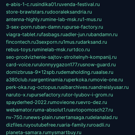
e-abis-1-c.ru
sindika01.ru
venda-festival.ru
store-brawlstars.ru
dooraleksandria.ru
antenna-highly.ru
mine-lab-msk.ru
1-mus.ru
3-sex-porn.ru
ban-damn.ru
purse-factory.ru
viagra-tablet.ru
fasbags.ru
adler-jun.ru
bandamn.ru
fincontech.ru
3sexporn.ru
1mus.ru
darksand.ru
rebus-toys.ru
minelab-msk.ru
rtdco.ru
seo-prodvizhenie-sajtov-stroitelnyh-kompanij.ru
card-voice.ru
rulonnyygazon177.ru
snow-guard.ru
domizbrusa-9x12spb.ru
demaholding.ru
aalse.ru
a380club.ru
argentinamia.ru
perkoka.ru
movie-one.ru
perk-oka.ru
g-octopus.ru
sibarchives.ru
andreislyusar.ru
naruto-x.ru
pursefactory.ru
tor-lyubov-i-grom.ru
spayderhed-2022.ru
movieone.ru
evro-dez.ru
webamator.ru
ma-absolut1.ru
avtopomosch27.ru
nv-750.ru
news-plain.ru
nertansaga.ru
delanalad.ru
dizfiles.ru
youtubefree.ru
aria-family.ru
roadli.ru
planeta-samara.ru
mysmartbuy.ru