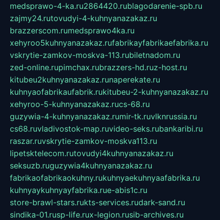
medsprawo-4-ka.ru
2864420.ru
blagodarenie-spb.ru
zajmy24.ru
tovudyi-4-kuhnyanazakaz.ru
brazzerscom.ru
medsprawo4ka.ru
xehyroo5kuhnyanazakaz.ru
fabrikayfabrikaefabrika.ru
vskrytie-zamkov-moskva-113.ru
biletnadom.ru
zed-online.ru
pimchax.ru
brazzers-hd.ru
z-host.ru
kitubeu2kuhnyanazakaz.ru
naperekate.ru
kuhnyaofabrikaufabrik.ru
kitubeu-2-kuhnyanazakaz.ru
xehyroo-5-kuhnyanazakaz.ru
cs-68.ru
guzywia-4-kuhnyanazakaz.ru
mir-tk.ru
vlknrussia.ru
cs68.ru
vladivostok-map.ru
video-seks.ru
bankaribi.ru
raszar.ru
vskrytie-zamkov-moskva113.ru
lipetsktelecom.ru
tovudyi4kuhnyanazakaz.ru
seksuzb.ru
guzywia4kuhnyanazakaz.ru
fabrikaofabrikaokuhny.ru
kuhnyaekuhnyaafabrika.ru
kuhnyaykuhnyayfabrika.ru
e-abis1c.ru
store-brawl-stars.ru
kts-services.ru
dark-sand.ru
sindika-01.ru
sp-life.ru
x-legion.ru
sib-archives.ru