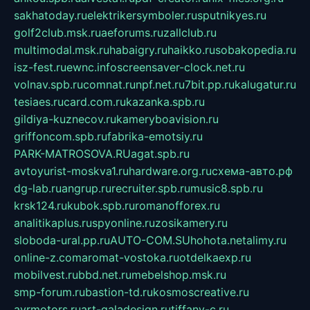
sakhatoday.ru
elektrikersymboler.ru
sputnikyes.ru
golf2club.msk.ru
aeforums.ru
zallclub.ru
multimodal.msk.ru
habaigry.ru
haikko.ru
sobakopedia.ru
isz-fest.ru
ewnc.info
screensaver-clock.net.ru
volnav.spb.ru
comnat.ru
npf.net.ru
7bit.pp.ru
kalugatur.ru
tesiaes.ru
card.com.ru
kazanka.spb.ru
gildiya-kuznecov.ru
kameryboavision.ru
griffoncom.spb.ru
fabrika-emotsiy.ru
PARK-MATROSOVA.RU
agat.spb.ru
avtoyurist-moskva1.ru
hardware.org.ru
схема-авто.рф
dg-lab.ru
angrup.ru
recruiter.spb.ru
music8.spb.ru
krsk124.ru
kubok.spb.ru
romanofforex.ru
analitikaplus.ru
spyonline.ru
zosikamery.ru
sloboda-ural.pp.ru
AUTO-COM.SU
hohota.net
alimy.ru
online-z.com
aromat-vostoka.ru
otdelkaexp.ru
mobilvest.ru
bbd.net.ru
mebelshop.msk.ru
smp-forum.ru
bastion-td.ru
kosmoscreative.ru
avrmotors.ru
art-galadesign.ru
tiffany-c.ru