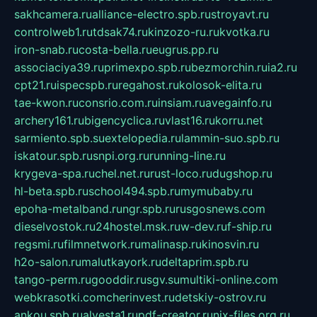
sakhcamera.ru
alliance-electro.spb.ru
stroyavt.ru
controlweb1.ru
tdsak74.ru
kinzozo-ru.ru
kvotka.ru
iron-snab.ru
costa-bella.ru
eugrus.pp.ru
associaciya39.ru
primexpo.spb.ru
bezmorchin.ru
ia2.ru
cpt21.ru
ispecspb.ru
regahost.ru
kolosok-elita.ru
tae-kwon.ru
consrio.com.ru
insiam.ru
avegainfo.ru
archery161.ru
bigencyclica.ru
vlast16.ru
korru.net
sarmiento.spb.su
extelopedia.ru
lammin-suo.spb.ru
iskatour.spb.ru
snpi.org.ru
running-line.ru
krygeva-spa.ru
chel.net.ru
rust-loco.ru
dugshop.ru
hl-beta.spb.ru
school494.spb.ru
mymubaby.ru
epoha-metalband.ru
ngr.spb.ru
rusgosnews.com
dieselvostok.ru
24hostel.msk.ru
w-dev.ru
f-ship.ru
regsmi.ru
filmnetwork.ru
malinasp.ru
kinosvin.ru
h2o-salon.ru
malutkayork.ru
deltaprim.spb.ru
tango-perm.ru
gooddir.ru
sgv.su
multiki-online.com
webkrasotki.com
cherinvest.ru
detskiy-ostrov.ru
ankou.spb.ru
alvesta1.ru
pdf-creator.ru
nix-files.org.ru