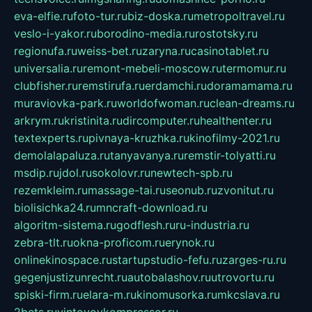
eva-elfie.ru
foto-tur.ru
biz-doska.ru
metropoltravel.ru
veslo-i-yakor.ru
borodino-media.ru
rostotsky.ru
regionufa.ru
weiss-bet.ru
zaryna.ru
casinotablet.ru
universalia.ru
remont-mebeli-moscow.ru
termomur.ru
clubfisher.ru
remstirufa.ru
erdamchi.ru
doramamama.ru
muraviovka-park.ru
worldofwoman.ru
clean-dreams.ru
arkrym.ru
kristinita.ru
dircomputer.ru
healthenter.ru
textexperts.ru
pivnaya-kruzhka.ru
kinofilmy-2021.ru
demolalapaluza.ru
tanyavanya.ru
remstir-tolyatti.ru
msdip.ru
jdol.ru
sokolovr.ru
newtech-spb.ru
rezemkleim.ru
massage-tai.ru
seonub.ru
zvonitut.ru
biolisichka24.ru
mncraft-download.ru
algoritm-sistema.ru
godflesh.ru
ru-industria.ru
zebra-tlt.ru
okna-proficom.ru
erynok.ru
onlinekinospace.ru
startupstudio-fefu.ru
zarges-ru.ru
gegenjustizunrecht.ru
autobalashov.ru
utrovortu.ru
spiski-firm.ru
elara-m.ru
kinomusorka.ru
mkcslava.ru
2bets.ru
vintovoykompressor.ru