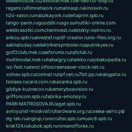
dieselvostok.ru
24hostel.msk.ru
w-dev.ru
f-ship.ru
regsmi.ru
filmnetwork.ru
malinasp.ru
kinosvin.ru
h2o-salon.ru
malutkayork.ru
deltaprim.spb.ru
tango-perm.ru
gooddir.ru
sgv.su
multiki-online.com
webkrasotki.com
cherinvest.ru
detskiy-ostrov.ru
ankou.spb.ru
alvesta1.ru
pdf-creator.ru
nix-files.org.ru
sakhatoday.ru
elektrikersymboler.ru
sputnikyes.ru
golf2club.msk.ru
aeforums.ru
zallclub.ru
multimodal.msk.ru
habaigry.ru
haikko.ru
sobakopedia.ru
isz-fest.ru
ewnc.info
screensaver-clock.net.ru
volnav.spb.ru
comnat.ru
npf.net.ru
7bit.pp.ru
kalugatur.ru
tesiaes.ru
card.com.ru
kazanka.spb.ru
gildiya-kuznecov.ru
kameryboavision.ru
griffoncom.spb.ru
fabrika-emotsiy.ru
PARK-MATROSOVA.RU
agat.spb.ru
avtoyurist-moskva1.ru
hardware.org.ru
схема-авто.рф
dg-lab.ru
angrup.ru
recruiter.spb.ru
music8.spb.ru
krsk124.ru
kubok.spb.ru
romanofforex.ru