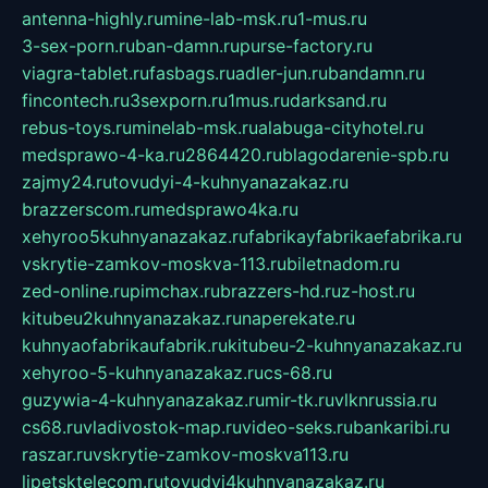
antenna-highly.ru
mine-lab-msk.ru
1-mus.ru
3-sex-porn.ru
ban-damn.ru
purse-factory.ru
viagra-tablet.ru
fasbags.ru
adler-jun.ru
bandamn.ru
fincontech.ru
3sexporn.ru
1mus.ru
darksand.ru
rebus-toys.ru
minelab-msk.ru
alabuga-cityhotel.ru
medsprawo-4-ka.ru
2864420.ru
blagodarenie-spb.ru
zajmy24.ru
tovudyi-4-kuhnyanazakaz.ru
brazzerscom.ru
medsprawo4ka.ru
xehyroo5kuhnyanazakaz.ru
fabrikayfabrikaefabrika.ru
vskrytie-zamkov-moskva-113.ru
biletnadom.ru
zed-online.ru
pimchax.ru
brazzers-hd.ru
z-host.ru
kitubeu2kuhnyanazakaz.ru
naperekate.ru
kuhnyaofabrikaufabrik.ru
kitubeu-2-kuhnyanazakaz.ru
xehyroo-5-kuhnyanazakaz.ru
cs-68.ru
guzywia-4-kuhnyanazakaz.ru
mir-tk.ru
vlknrussia.ru
cs68.ru
vladivostok-map.ru
video-seks.ru
bankaribi.ru
raszar.ru
vskrytie-zamkov-moskva113.ru
lipetsktelecom.ru
tovudyi4kuhnyanazakaz.ru