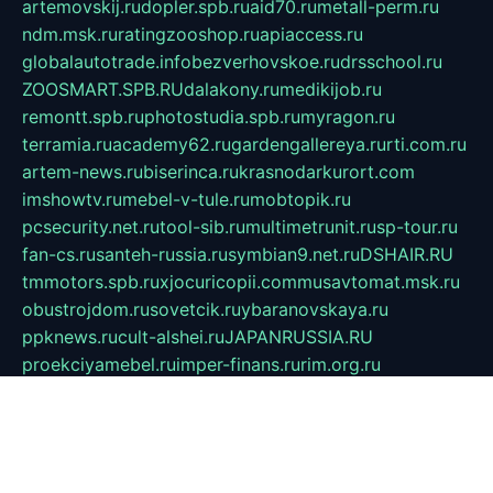
artemovskij.ru
dopler.spb.ru
aid70.ru
metall-perm.ru
ndm.msk.ru
ratingzooshop.ru
apiaccess.ru
globalautotrade.info
bezverhovskoe.ru
drsschool.ru
ZOOSMART.SPB.RU
dalakony.ru
medikijob.ru
remontt.spb.ru
photostudia.spb.ru
myragon.ru
terramia.ru
academy62.ru
gardengallereya.ru
rti.com.ru
artem-news.ru
biserinca.ru
krasnodarkurort.com
imshowtv.ru
mebel-v-tule.ru
mobtopik.ru
pcsecurity.net.ru
tool-sib.ru
multimetrunit.ru
sp-tour.ru
fan-cs.ru
santeh-russia.ru
symbian9.net.ru
DSHAIR.RU
tmmotors.spb.ru
xjocuricopii.com
musavtomat.msk.ru
obustrojdom.ru
sovetcik.ru
ybaranovskaya.ru
ppknews.ru
cult-alshei.ru
JAPANRUSSIA.RU
proekciyamebel.ru
imper-finans.ru
rim.org.ru
glamourai.ru
brassminus.ru
zabor-pro.ru
ftn.pp.ru
dorogoe58.ru
laimengpacker.ru
kuzova-zapchasti.ru
sageerp.ru
taxodrom.ru
dsrazvitie.ru
hardcity.net.ru
ratinghomegames.ru
topservice25.ru
gubernyan.ru