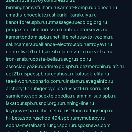
birminghamvsfulham.ru
sarmat-komp.ru
pioneeri.ru
amadis-chocolate.ru
shkurki-karakulya.ru
kanotiforet.spb.ru
tutmassage.ru
ecolog.org.ru
praga.spb.ru
falcorussia.ru
autodoctorservis.ru
kamertondom.spb.ru
net-life.net.ru
avto-vozim.ru
sakhcamera.ru
alliance-electro.spb.ru
stroyavt.ru
controlweb1.ru
tdsak74.ru
kinzozo-ru.ru
kvotka.ru
iron-snab.ru
costa-bella.ru
eugrus.pp.ru
associaciya39.ru
primexpo.spb.ru
bezmorchin.ru
ia2.ru
cpt21.ru
ispecspb.ru
regahost.ru
kolosok-elita.ru
tae-kwon.ru
consrio.com.ru
insiam.ru
avegainfo.ru
archery161.ru
bigencyclica.ru
vlast16.ru
korru.net
sarmiento.spb.su
extelopedia.ru
lammin-suo.spb.ru
iskatour.spb.ru
snpi.org.ru
running-line.ru
krygeva-spa.ru
chel.net.ru
rust-loco.ru
dugshop.ru
hl-beta.spb.ru
school494.spb.ru
mymubaby.ru
epoha-metalband.ru
ngr.spb.ru
rusgosnews.com