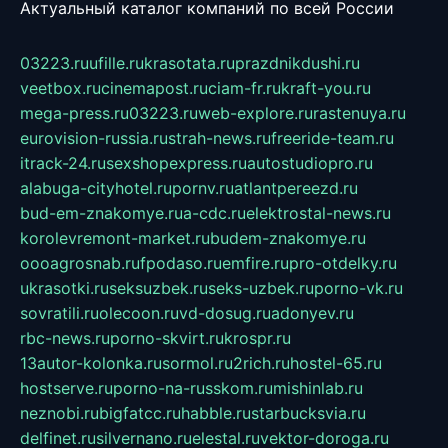
Актуальный каталог компаний по всей России
03223.ru
ufille.ru
krasotata.ru
prazdnikdushi.ru
veetbox.ru
cinemapost.ru
ciam-fr.ru
kraft-you.ru
mega-press.ru
03223.ru
web-explore.ru
rastenuya.ru
eurovision-russia.ru
strah-news.ru
freeride-team.ru
itrack-24.ru
sexshopexpress.ru
autostudiopro.ru
alabuga-cityhotel.ru
pornv.ru
atlantpereezd.ru
bud-em-znakomye.ru
a-cdc.ru
elektrostal-news.ru
korolevremont-market.ru
budem-znakomye.ru
oooagrosnab.ru
fpodaso.ru
emfire.ru
pro-otdelky.ru
ukrasotki.ru
seksuzbek.ru
seks-uzbek.ru
porno-vk.ru
sovratili.ru
olecoon.ru
vd-dosug.ru
adonyev.ru
rbc-news.ru
porno-skvirt.ru
krospr.ru
13autor-kolonka.ru
sormol.ru
2rich.ru
hostel-65.ru
hostserve.ru
porno-na-russkom.ru
mishinlab.ru
neznobi.ru
bigfatcc.ru
habble.ru
starbucksvia.ru
delfinet.ru
silvernano.ru
elestal.ru
vektor-doroga.ru