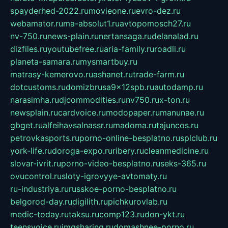
spayderhed-2022.ru
movieone.ru
evro-dez.ru
webamator.ru
ma-absolut1.ru
avtopomosch27.ru
nv-750.ru
news-plain.ru
nertansaga.ru
delanalad.ru
dizfiles.ru
youtubefree.ru
aria-family.ru
roadli.ru
planeta-samara.ru
mysmartbuy.ru
matrasy-kemerovo.ru
ashanet.ru
trade-farm.ru
dotcustoms.ru
domizbrusa9x12spb.ru
autodamp.ru
narasimha.ru
djcommodities.ru
nv750.ru
x-ton.ru
newsplain.ru
cardvoice.ru
modopaper.ru
manunae.ru
gbget.ru
alfeihavsalnassr.ru
madoma.ru
tajuncos.ru
petrovkasports.ru
porno-online-besplatno.ru
splclub.ru
york-life.ru
doroga-expo.ru
ribery.ru
cleanmedicine.ru
slovar-ivrit.ru
porno-video-besplatno.ru
seks-365.ru
ovucontrol.ru
sloty-igrovyye-avtomaty.ru
ru-industriya.ru
russkoe-porno-besplatno.ru
belgorod-day.ru
digilith.ru
pichkurovlab.ru
medic-today.ru
taksu.ru
comp123.ru
don-ykt.ru
teensvoice.ru
imgsharing.ru
domashnee-porno.ru