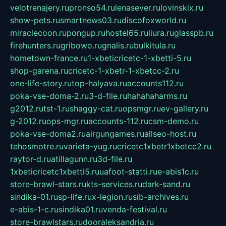
velotrenajery.ru
pronso54.ru
lenasever.ru
lovinskix.ru
show-pets.ru
smartnews03.ru
discofoxworld.ru
miraclecoon.ru
pongup.ru
hostel65.ru
liura.ru
glasspb.ru
firehunters.ru
gribowo.ru
gnalis.ru
bulkitula.ru
hometown-france.ru
1-xbeticricetc-1-xbetti-5.ru
shop-garena.ru
cricetc-1-xbetr-1-xbetcc-2.ru
one-life-story.ru
top-halyava.ru
accounts112.ru
poka-vse-doma-2.ru
3-d-file.ru
hahahaharms.ru
g2012.ru
tst-1.ru
shaggy-cat.ru
opsmgr.ru
ev-gallery.ru
g-2012.ru
ops-mgr.ru
accounts-112.ru
csm-demo.ru
poka-vse-doma2.ru
airgungames.ru
allseo-host.ru
tehosmotre.ru
varieta-yug.ru
cricetc1xbetr1xbetcc2.ru
raytor-d.ru
atillagunn.ru
3d-file.ru
1xbeticricetc1xbetti5.ru
uafoot-statti.ru
e-abis1c.ru
store-brawl-stars.ru
kts-services.ru
dark-sand.ru
sindika-01.ru
sp-life.ru
x-legion.ru
sib-archives.ru
e-abis-1-c.ru
sindika01.ru
venda-festival.ru
store-brawlstars.ru
dooraleksandria.ru