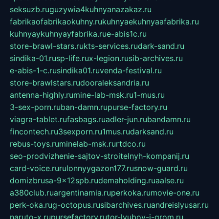
seksuzb.ru
guzywia4kuhnyanazakaz.ru
fabrikaofabrikaokuhny.ru
kuhnyaekuhnyaafabrika.ru
kuhnyaykuhnyayfabrika.ru
e-abis1c.ru
store-brawl-stars.ru
kts-services.ru
dark-sand.ru
sindika-01.ru
sp-life.ru
x-legion.ru
sib-archives.ru
e-abis-1-c.ru
sindika01.ru
venda-festival.ru
store-brawlstars.ru
dooraleksandria.ru
antenna-highly.ru
mine-lab-msk.ru
1-mus.ru
3-sex-porn.ru
ban-damn.ru
purse-factory.ru
viagra-tablet.ru
fasbags.ru
adler-jun.ru
bandamn.ru
fincontech.ru
3sexporn.ru
1mus.ru
darksand.ru
rebus-toys.ru
minelab-msk.ru
rtdco.ru
seo-prodvizhenie-sajtov-stroitelnyh-kompanij.ru
card-voice.ru
rulonnyygazon177.ru
snow-guard.ru
domizbrusa-9x12spb.ru
demaholding.ru
aalse.ru
a380club.ru
argentinamia.ru
perkoka.ru
movie-one.ru
perk-oka.ru
g-octopus.ru
sibarchives.ru
andreislyusar.ru
naruto-x.ru
pursefactory.ru
tor-lyubov-i-grom.ru