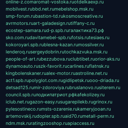
online-z.com
aromat-vostoka.ru
otdelkaexp.ru
mobilvest.ru
bbd.net.ru
mebelshop.msk.ru
smp-forum.ru
bastion-td.ru
kosmoscreative.ru
avrmotors.ru
art-galadesign.ru
tiffany-c.ru
ecostep-samara.ru
d-p.spb.ru
галактика73.рф
sko.com.ru
davitamebel-spb.ru
fotsis.ru
tesiaes.ru
kokoroyari.spb.ru
blesna-kazan.ru
mossilver.ru
lenderoq.ru
sergeydobrin.ru
tochkazvuka.msk.ru
people-of-art.ru
bezzubova.ru
clubtibet.ru
orior-aks.ru
dynamoauto.ru
szk-favorit.ru
carlines.ru
flatnsk.ru
kingbolenskaner.ru
alex-motor.ru
astroline.net.ru
act1.spb.ru
polyglot.com.ru
gidlipetsk.ru
ooo-driada.ru
detsad125.ru
mir-zdoroviya.ru
bruslanovo.ru
siterem.ru
council.spb.ru
лодкипатриот.рф
kafekolizey.ru
iclub.net.ru
gazon-easy.ru
sugarepilekb.ru
grinox.ru
pylesostineco.ru
msts-ozarenie.ru
kameryjooan.ru
artemovskij.ru
dopler.spb.ru
aid70.ru
metall-perm.ru
ndm.msk.ru
ratingzooshop.ru
apiaccess.ru