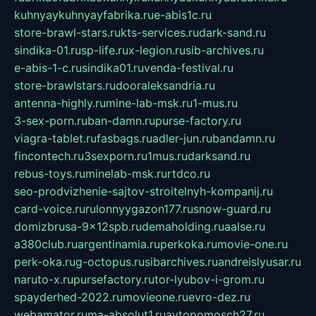
kuhnyaykuhnyayfabrika.ru
e-abis1c.ru
store-brawl-stars.ru
kts-services.ru
dark-sand.ru
sindika-01.ru
sp-life.ru
x-legion.ru
sib-archives.ru
e-abis-1-c.ru
sindika01.ru
venda-festival.ru
store-brawlstars.ru
dooraleksandria.ru
antenna-highly.ru
mine-lab-msk.ru
1-mus.ru
3-sex-porn.ru
ban-damn.ru
purse-factory.ru
viagra-tablet.ru
fasbags.ru
adler-jun.ru
bandamn.ru
fincontech.ru
3sexporn.ru
1mus.ru
darksand.ru
rebus-toys.ru
minelab-msk.ru
rtdco.ru
seo-prodvizhenie-sajtov-stroitelnyh-kompanij.ru
card-voice.ru
rulonnyygazon177.ru
snow-guard.ru
domizbrusa-9x12spb.ru
demaholding.ru
aalse.ru
a380club.ru
argentinamia.ru
perkoka.ru
movie-one.ru
perk-oka.ru
g-octopus.ru
sibarchives.ru
andreislyusar.ru
naruto-x.ru
pursefactory.ru
tor-lyubov-i-grom.ru
spayderhed-2022.ru
movieone.ru
evro-dez.ru
webamator.ru
ma-absolut1.ru
avtopomosch27.ru