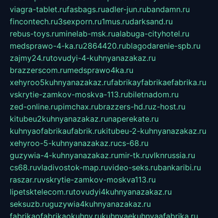
viagra-tablet.ru
fasbags.ru
adler-jun.ru
bandamn.ru
fincontech.ru
3sexporn.ru
1mus.ru
darksand.ru
rebus-toys.ru
minelab-msk.ru
alabuga-cityhotel.ru
medsprawo-4-ka.ru
2864420.ru
blagodarenie-spb.ru
zajmy24.ru
tovudyi-4-kuhnyanazakaz.ru
brazzerscom.ru
medsprawo4ka.ru
xehyroo5kuhnyanazakaz.ru
fabrikayfabrikaefabrika.ru
vskrytie-zamkov-moskva-113.ru
biletnadom.ru
zed-online.ru
pimchax.ru
brazzers-hd.ru
z-host.ru
kitubeu2kuhnyanazakaz.ru
naperekate.ru
kuhnyaofabrikaufabrik.ru
kitubeu-2-kuhnyanazakaz.ru
xehyroo-5-kuhnyanazakaz.ru
cs-68.ru
guzywia-4-kuhnyanazakaz.ru
mir-tk.ru
vlknrussia.ru
cs68.ru
vladivostok-map.ru
video-seks.ru
bankaribi.ru
raszar.ru
vskrytie-zamkov-moskva113.ru
lipetsktelecom.ru
tovudyi4kuhnyanazakaz.ru
seksuzb.ru
guzywia4kuhnyanazakaz.ru
fabrikaofabrikaokuhny.ru
kuhnyaekuhnyaafabrika.ru