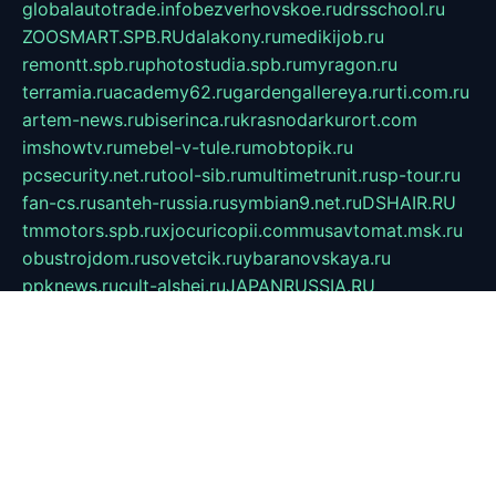
globalautotrade.info
bezverhovskoe.ru
drsschool.ru
ZOOSMART.SPB.RU
dalakony.ru
medikijob.ru
remontt.spb.ru
photostudia.spb.ru
myragon.ru
terramia.ru
academy62.ru
gardengallereya.ru
rti.com.ru
artem-news.ru
biserinca.ru
krasnodarkurort.com
imshowtv.ru
mebel-v-tule.ru
mobtopik.ru
pcsecurity.net.ru
tool-sib.ru
multimetrunit.ru
sp-tour.ru
fan-cs.ru
santeh-russia.ru
symbian9.net.ru
DSHAIR.RU
tmmotors.spb.ru
xjocuricopii.com
musavtomat.msk.ru
obustrojdom.ru
sovetcik.ru
ybaranovskaya.ru
ppknews.ru
cult-alshei.ru
JAPANRUSSIA.RU
proekciyamebel.ru
imper-finans.ru
rim.org.ru
glamourai.ru
brassminus.ru
zabor-pro.ru
ftn.pp.ru
dorogoe58.ru
laimengpacker.ru
kuzova-zapchasti.ru
sageerp.ru
taxodrom.ru
dsrazvitie.ru
hardcity.net.ru
ratinghomegames.ru
topservice25.ru
gubernyan.ru
gtglasslined.ru
ii4.ru
tssport.spb.ru
andorra24.com
blackwallstreet.ru
oboimos.ru
optim-doors.com.ru