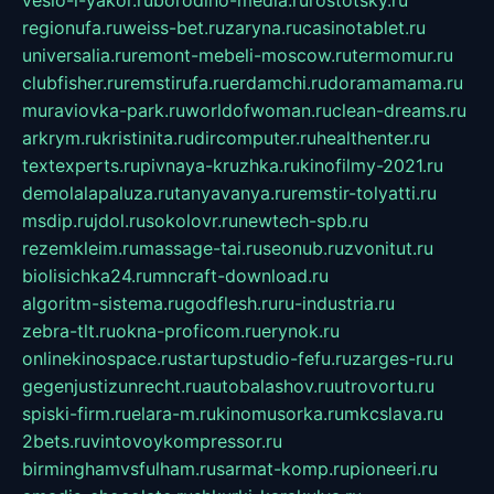
veslo-i-yakor.ru
borodino-media.ru
rostotsky.ru
regionufa.ru
weiss-bet.ru
zaryna.ru
casinotablet.ru
universalia.ru
remont-mebeli-moscow.ru
termomur.ru
clubfisher.ru
remstirufa.ru
erdamchi.ru
doramamama.ru
muraviovka-park.ru
worldofwoman.ru
clean-dreams.ru
arkrym.ru
kristinita.ru
dircomputer.ru
healthenter.ru
textexperts.ru
pivnaya-kruzhka.ru
kinofilmy-2021.ru
demolalapaluza.ru
tanyavanya.ru
remstir-tolyatti.ru
msdip.ru
jdol.ru
sokolovr.ru
newtech-spb.ru
rezemkleim.ru
massage-tai.ru
seonub.ru
zvonitut.ru
biolisichka24.ru
mncraft-download.ru
algoritm-sistema.ru
godflesh.ru
ru-industria.ru
zebra-tlt.ru
okna-proficom.ru
erynok.ru
onlinekinospace.ru
startupstudio-fefu.ru
zarges-ru.ru
gegenjustizunrecht.ru
autobalashov.ru
utrovortu.ru
spiski-firm.ru
elara-m.ru
kinomusorka.ru
mkcslava.ru
2bets.ru
vintovoykompressor.ru
birminghamvsfulham.ru
sarmat-komp.ru
pioneeri.ru