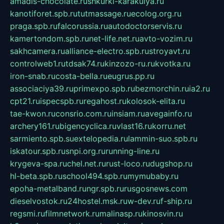
amadis-chocolate.ru
shkurki-karakulya.ru
kanotiforet.spb.ru
tutmassage.ru
ecolog.org.ru
praga.spb.ru
falcorussia.ru
autodoctorservis.ru
kamertondom.spb.ru
net-life.net.ru
avto-vozim.ru
sakhcamera.ru
alliance-electro.spb.ru
stroyavt.ru
controlweb1.ru
tdsak74.ru
kinzozo-ru.ru
kvotka.ru
iron-snab.ru
costa-bella.ru
eugrus.pp.ru
associaciya39.ru
primexpo.spb.ru
bezmorchin.ru
ia2.ru
cpt21.ru
ispecspb.ru
regahost.ru
kolosok-elita.ru
tae-kwon.ru
consrio.com.ru
insiam.ru
avegainfo.ru
archery161.ru
bigencyclica.ru
vlast16.ru
korru.net
sarmiento.spb.su
extelopedia.ru
lammin-suo.spb.ru
iskatour.spb.ru
snpi.org.ru
running-line.ru
krygeva-spa.ru
chel.net.ru
rust-loco.ru
dugshop.ru
hl-beta.spb.ru
school494.spb.ru
mymubaby.ru
epoha-metalband.ru
ngr.spb.ru
rusgosnews.com
dieselvostok.ru
24hostel.msk.ru
w-dev.ru
f-ship.ru
regsmi.ru
filmnetwork.ru
malinasp.ru
kinosvin.ru