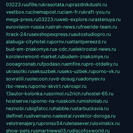
03223.ru
ufille.ru
krasotata.ru
prazdnikdushi.ru
veetbox.ru
cinemapost.ru
ciam-fr.ru
kraft-you.ru
mega-press.ru
03223.ru
web-explore.ru
rastenuya.ru
eurovision-russia.ru
strah-news.ru
freeride-team.ru
itrack-24.ru
sexshopexpress.ru
autostudiopro.ru
alabuga-cityhotel.ru
pornv.ru
atlantpereezd.ru
bud-em-znakomye.ru
a-cdc.ru
elektrostal-news.ru
korolevremont-market.ru
budem-znakomye.ru
oooagrosnab.ru
fpodaso.ru
emfire.ru
pro-otdelky.ru
ukrasotki.ru
seksuzbek.ru
seks-uzbek.ru
porno-vk.ru
sovratili.ru
olecoon.ru
vd-dosug.ru
adonyev.ru
rbc-news.ru
porno-skvirt.ru
krospr.ru
13autor-kolonka.ru
sormol.ru
2rich.ru
hostel-65.ru
hostserve.ru
porno-na-russkom.ru
mishinlab.ru
neznobi.ru
bigfatcc.ru
habble.ru
starbucksvia.ru
delfinet.ru
silvernano.ru
elestal.ru
vektor-doroga.ru
velotrenajery.ru
pronso54.ru
lenasever.ru
lovinskix.ru
show-pets.ru
smartnews03.ru
discofoxworld.ru