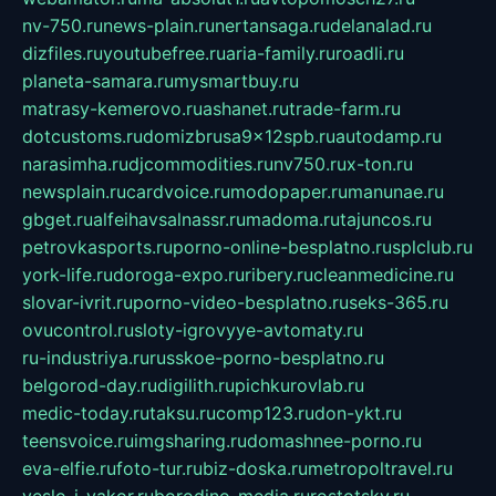
nv-750.ru
news-plain.ru
nertansaga.ru
delanalad.ru
dizfiles.ru
youtubefree.ru
aria-family.ru
roadli.ru
planeta-samara.ru
mysmartbuy.ru
matrasy-kemerovo.ru
ashanet.ru
trade-farm.ru
dotcustoms.ru
domizbrusa9x12spb.ru
autodamp.ru
narasimha.ru
djcommodities.ru
nv750.ru
x-ton.ru
newsplain.ru
cardvoice.ru
modopaper.ru
manunae.ru
gbget.ru
alfeihavsalnassr.ru
madoma.ru
tajuncos.ru
petrovkasports.ru
porno-online-besplatno.ru
splclub.ru
york-life.ru
doroga-expo.ru
ribery.ru
cleanmedicine.ru
slovar-ivrit.ru
porno-video-besplatno.ru
seks-365.ru
ovucontrol.ru
sloty-igrovyye-avtomaty.ru
ru-industriya.ru
russkoe-porno-besplatno.ru
belgorod-day.ru
digilith.ru
pichkurovlab.ru
medic-today.ru
taksu.ru
comp123.ru
don-ykt.ru
teensvoice.ru
imgsharing.ru
domashnee-porno.ru
eva-elfie.ru
foto-tur.ru
biz-doska.ru
metropoltravel.ru