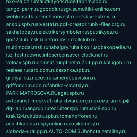
h2o-salon.ru
malutkayork.ru
deltaprim.spb.ru
tango-perm.ru
gooddir.ru
sgv.su
multiki-online.com
webkrasotki.com
cherinvest.ru
detskiy-ostrov.ru
ankou.spb.ru
alvesta1.ru
pdf-creator.ru
nix-files.org.ru
sakhatoday.ru
elektrikersymboler.ru
sputnikyes.ru
golf2club.msk.ru
aeforums.ru
zallclub.ru
multimodal.msk.ru
habaigry.ru
haikko.ru
sobakopedia.ru
isz-fest.ru
ewnc.info
screensaver-clock.net.ru
volnav.spb.ru
comnat.ru
npf.net.ru
7bit.pp.ru
kalugatur.ru
tesiaes.ru
card.com.ru
kazanka.spb.ru
gildiya-kuznecov.ru
kameryboavision.ru
griffoncom.spb.ru
fabrika-emotsiy.ru
PARK-MATROSOVA.RU
agat.spb.ru
avtoyurist-moskva1.ru
hardware.org.ru
схема-авто.рф
dg-lab.ru
angrup.ru
recruiter.spb.ru
music8.spb.ru
krsk124.ru
kubok.spb.ru
romanofforex.ru
analitikaplus.ru
spyonline.ru
zosikamery.ru
sloboda-ural.pp.ru
AUTO-COM.SU
hohota.net
alimy.ru