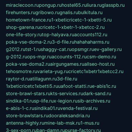
miraclecoon.ru
pongup.ru
hostel65.ru
liura.ru
glasspb.ru
firehunters.ru
gribowo.ru
gnalis.ru
bulkitula.ru
hometown-france.ru
1-xbeticricetc-1-xbetti-5.ru
shop-garena.ru
cricetc-1-xbetr-1-xbetcc-2.ru
one-life-story.ru
top-halyava.ru
accounts112.ru
poka-vse-doma-2.ru
3-d-file.ru
hahahaharms.ru
g2012.ru
tst-1.ru
shaggy-cat.ru
opsmgr.ru
ev-gallery.ru
g-2012.ru
ops-mgr.ru
accounts-112.ru
csm-demo.ru
poka-vse-doma2.ru
airgungames.ru
allseo-host.ru
tehosmotre.ru
varieta-yug.ru
cricetc1xbetr1xbetcc2.ru
raytor-d.ru
atillagunn.ru
3d-file.ru
1xbeticricetc1xbetti5.ru
uafoot-statti.ru
e-abis1c.ru
store-brawl-stars.ru
kts-services.ru
dark-sand.ru
sindika-01.ru
sp-life.ru
x-legion.ru
sib-archives.ru
e-abis-1-c.ru
sindika01.ru
venda-festival.ru
store-brawlstars.ru
dooraleksandria.ru
antenna-highly.ru
mine-lab-msk.ru
1-mus.ru
3-sex-porn.ru
ban-damn.ru
purse-factory.ru