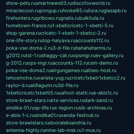
show-pets.ru
smartnews03.ru
discofoxworld.ru
miraclecoon.ru
pongup.ru
hostel65.ru
liura.ru
glasspb.ru
firehunters.ru
gribowo.ru
gnalis.ru
bulkitula.ru
hometown-france.ru
1-xbeticricetc-1-xbetti-5.ru
shop-garena.ru
cricetc-1-xbetr-1-xbetcc-2.ru
one-life-story.ru
top-halyava.ru
accounts112.ru
poka-vse-doma-2.ru
3-d-file.ru
hahahaharms.ru
g2012.ru
tst-1.ru
shaggy-cat.ru
opsmgr.ru
ev-gallery.ru
g-2012.ru
ops-mgr.ru
accounts-112.ru
csm-demo.ru
poka-vse-doma2.ru
airgungames.ru
allseo-host.ru
tehosmotre.ru
varieta-yug.ru
cricetc1xbetr1xbetcc2.ru
raytor-d.ru
atillagunn.ru
3d-file.ru
1xbeticricetc1xbetti5.ru
uafoot-statti.ru
e-abis1c.ru
store-brawl-stars.ru
kts-services.ru
dark-sand.ru
sindika-01.ru
sp-life.ru
x-legion.ru
sib-archives.ru
e-abis-1-c.ru
sindika01.ru
venda-festival.ru
store-brawlstars.ru
dooraleksandria.ru
antenna-highly.ru
mine-lab-msk.ru
1-mus.ru