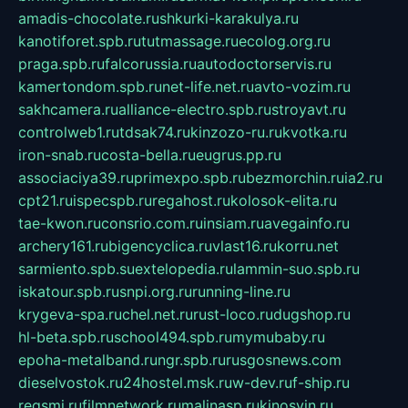
amadis-chocolate.ru
shkurki-karakulya.ru
kanotiforet.spb.ru
tutmassage.ru
ecolog.org.ru
praga.spb.ru
falcorussia.ru
autodoctorservis.ru
kamertondom.spb.ru
net-life.net.ru
avto-vozim.ru
sakhcamera.ru
alliance-electro.spb.ru
stroyavt.ru
controlweb1.ru
tdsak74.ru
kinzozo-ru.ru
kvotka.ru
iron-snab.ru
costa-bella.ru
eugrus.pp.ru
associaciya39.ru
primexpo.spb.ru
bezmorchin.ru
ia2.ru
cpt21.ru
ispecspb.ru
regahost.ru
kolosok-elita.ru
tae-kwon.ru
consrio.com.ru
insiam.ru
avegainfo.ru
archery161.ru
bigencyclica.ru
vlast16.ru
korru.net
sarmiento.spb.su
extelopedia.ru
lammin-suo.spb.ru
iskatour.spb.ru
snpi.org.ru
running-line.ru
krygeva-spa.ru
chel.net.ru
rust-loco.ru
dugshop.ru
hl-beta.spb.ru
school494.spb.ru
mymubaby.ru
epoha-metalband.ru
ngr.spb.ru
rusgosnews.com
dieselvostok.ru
24hostel.msk.ru
w-dev.ru
f-ship.ru
regsmi.ru
filmnetwork.ru
malinasp.ru
kinosvin.ru