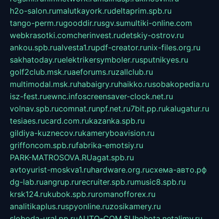
h2o-salon.ru
malutkayork.ru
deltaprim.spb.ru
tango-perm.ru
gooddir.ru
sgv.su
multiki-online.com
webkrasotki.com
cherinvest.ru
detskiy-ostrov.ru
ankou.spb.ru
alvesta1.ru
pdf-creator.ru
nix-files.org.ru
sakhatoday.ru
elektrikersymboler.ru
sputnikyes.ru
golf2club.msk.ru
aeforums.ru
zallclub.ru
multimodal.msk.ru
habaigry.ru
haikko.ru
sobakopedia.ru
isz-fest.ru
ewnc.info
screensaver-clock.net.ru
volnav.spb.ru
comnat.ru
npf.net.ru
7bit.pp.ru
kalugatur.ru
tesiaes.ru
card.com.ru
kazanka.spb.ru
gildiya-kuznecov.ru
kameryboavision.ru
griffoncom.spb.ru
fabrika-emotsiy.ru
PARK-MATROSOVA.RU
agat.spb.ru
avtoyurist-moskva1.ru
hardware.org.ru
схема-авто.рф
dg-lab.ru
angrup.ru
recruiter.spb.ru
music8.spb.ru
krsk124.ru
kubok.spb.ru
romanofforex.ru
analitikaplus.ru
spyonline.ru
zosikamery.ru
sloboda-ural.pp.ru
AUTO-COM.SU
hohota.net
alimy.ru