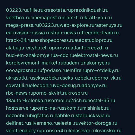
03223.ru
ufille.ru
krasotata.ru
prazdnikdushi.ru
veetbox.ru
cinemapost.ru
ciam-fr.ru
kraft-you.ru
mega-press.ru
03223.ru
web-explore.ru
rastenuya.ru
eurovision-russia.ru
strah-news.ru
freeride-team.ru
itrack-24.ru
sexshopexpress.ru
autostudiopro.ru
alabuga-cityhotel.ru
pornv.ru
atlantpereezd.ru
bud-em-znakomye.ru
a-cdc.ru
elektrostal-news.ru
korolevremont-market.ru
budem-znakomye.ru
oooagrosnab.ru
fpodaso.ru
emfire.ru
pro-otdelky.ru
ukrasotki.ru
seksuzbek.ru
seks-uzbek.ru
porno-vk.ru
sovratili.ru
olecoon.ru
vd-dosug.ru
adonyev.ru
rbc-news.ru
porno-skvirt.ru
krospr.ru
13autor-kolonka.ru
sormol.ru
2rich.ru
hostel-65.ru
hostserve.ru
porno-na-russkom.ru
mishinlab.ru
neznobi.ru
bigfatcc.ru
habble.ru
starbucksvia.ru
delfinet.ru
silvernano.ru
elestal.ru
vektor-doroga.ru
velotrenajery.ru
pronso54.ru
lenasever.ru
lovinskix.ru