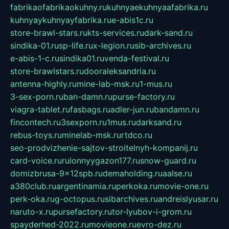
fabrikaofabrikaokuhny.ru
kuhnyaekuhnyaafabrika.ru
kuhnyaykuhnyayfabrika.ru
e-abis1c.ru
store-brawl-stars.ru
kts-services.ru
dark-sand.ru
sindika-01.ru
sp-life.ru
x-legion.ru
sib-archives.ru
e-abis-1-c.ru
sindika01.ru
venda-festival.ru
store-brawlstars.ru
dooraleksandria.ru
antenna-highly.ru
mine-lab-msk.ru
1-mus.ru
3-sex-porn.ru
ban-damn.ru
purse-factory.ru
viagra-tablet.ru
fasbags.ru
adler-jun.ru
bandamn.ru
fincontech.ru
3sexporn.ru
1mus.ru
darksand.ru
rebus-toys.ru
minelab-msk.ru
rtdco.ru
seo-prodvizhenie-sajtov-stroitelnyh-kompanij.ru
card-voice.ru
rulonnyygazon177.ru
snow-guard.ru
domizbrusa-9x12spb.ru
demaholding.ru
aalse.ru
a380club.ru
argentinamia.ru
perkoka.ru
movie-one.ru
perk-oka.ru
g-octopus.ru
sibarchives.ru
andreislyusar.ru
naruto-x.ru
pursefactory.ru
tor-lyubov-i-grom.ru
spayderhed-2022.ru
movieone.ru
evro-dez.ru