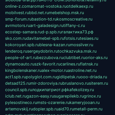
online-z.com
aromat-vostoka.ru
otdelkaexp.ru
mobilvest.ru
bbd.net.ru
mebelshop.msk.ru
smp-forum.ru
bastion-td.ru
kosmoscreative.ru
avrmotors.ru
art-galadesign.ru
tiffany-c.ru
ecostep-samara.ru
d-p.spb.ru
галактика73.рф
sko.com.ru
davitamebel-spb.ru
fotsis.ru
tesiaes.ru
kokoroyari.spb.ru
blesna-kazan.ru
mossilver.ru
lenderoq.ru
sergeydobrin.ru
tochkazvuka.msk.ru
people-of-art.ru
bezzubova.ru
clubtibet.ru
orior-aks.ru
dynamoauto.ru
szk-favorit.ru
carlines.ru
flatnsk.ru
kingbolenskaner.ru
alex-motor.ru
astroline.net.ru
act1.spb.ru
polyglot.com.ru
gidlipetsk.ru
ooo-driada.ru
detsad125.ru
mir-zdoroviya.ru
bruslanovo.ru
siterem.ru
council.spb.ru
лодкипатриот.рф
kafekolizey.ru
iclub.net.ru
gazon-easy.ru
sugarepilekb.ru
grinox.ru
pylesostineco.ru
msts-ozarenie.ru
kameryjooan.ru
artemovskij.ru
dopler.spb.ru
aid70.ru
metall-perm.ru