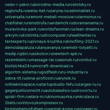
veslo-i-yakor.ru
borodino-media.ru
rostotsky.ru
regionufa.ru
weiss-bet.ru
zaryna.ru
casinotablet.ru
universalia.ru
remont-mebeli-moscow.ru
termomur.ru
clubfisher.ru
remstirufa.ru
erdamchi.ru
doramamama.ru
muraviovka-park.ru
worldofwoman.ru
clean-dreams.ru
arkrym.ru
kristinita.ru
dircomputer.ru
healthenter.ru
textexperts.ru
pivnaya-kruzhka.ru
kinofilmy-2021.ru
demolalapaluza.ru
tanyavanya.ru
remstir-tolyatti.ru
msdip.ru
jdol.ru
sokolovr.ru
newtech-spb.ru
rezemkleim.ru
massage-tai.ru
seonub.ru
zvonitut.ru
biolisichka24.ru
mncraft-download.ru
algoritm-sistema.ru
godflesh.ru
ru-industria.ru
zebra-tlt.ru
okna-proficom.ru
erynok.ru
onlinekinospace.ru
startupstudio-fefu.ru
zarges-ru.ru
gegenjustizunrecht.ru
autobalashov.ru
utrovortu.ru
spiski-firm.ru
elara-m.ru
kinomusorka.ru
mkcslava.ru
2bets.ru
vintovoykompressor.ru
birminghamvsfulham.ru
sarmat-komp.ru
pioneeri.ru