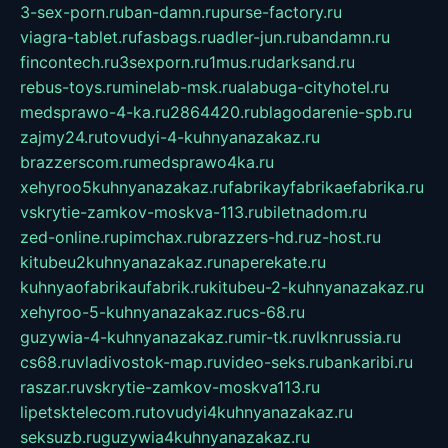
3-sex-porn.ru
ban-damn.ru
purse-factory.ru
viagra-tablet.ru
fasbags.ru
adler-jun.ru
bandamn.ru
fincontech.ru
3sexporn.ru
1mus.ru
darksand.ru
rebus-toys.ru
minelab-msk.ru
alabuga-cityhotel.ru
medsprawo-4-ka.ru
2864420.ru
blagodarenie-spb.ru
zajmy24.ru
tovudyi-4-kuhnyanazakaz.ru
brazzerscom.ru
medsprawo4ka.ru
xehyroo5kuhnyanazakaz.ru
fabrikayfabrikaefabrika.ru
vskrytie-zamkov-moskva-113.ru
biletnadom.ru
zed-online.ru
pimchax.ru
brazzers-hd.ru
z-host.ru
kitubeu2kuhnyanazakaz.ru
naperekate.ru
kuhnyaofabrikaufabrik.ru
kitubeu-2-kuhnyanazakaz.ru
xehyroo-5-kuhnyanazakaz.ru
cs-68.ru
guzywia-4-kuhnyanazakaz.ru
mir-tk.ru
vlknrussia.ru
cs68.ru
vladivostok-map.ru
video-seks.ru
bankaribi.ru
raszar.ru
vskrytie-zamkov-moskva113.ru
lipetsktelecom.ru
tovudyi4kuhnyanazakaz.ru
seksuzb.ru
guzywia4kuhnyanazakaz.ru