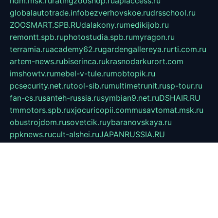
ndm.msk.ru
ratingzooshop.ru
apiaccess.ru
globalautotrade.info
bezverhovskoe.ru
drsschool.ru
ZOOSMART.SPB.RU
dalakony.ru
medikijob.ru
remontt.spb.ru
photostudia.spb.ru
myragon.ru
terramia.ru
academy62.ru
gardengallereya.ru
rti.com.ru
artem-news.ru
biserinca.ru
krasnodarkurort.com
imshowtv.ru
mebel-v-tule.ru
mobtopik.ru
pcsecurity.net.ru
tool-sib.ru
multimetrunit.ru
sp-tour.ru
fan-cs.ru
santeh-russia.ru
symbian9.net.ru
DSHAIR.RU
tmmotors.spb.ru
xjocuricopii.com
musavtomat.msk.ru
obustrojdom.ru
sovetcik.ru
ybaranovskaya.ru
ppknews.ru
cult-alshei.ru
JAPANRUSSIA.RU
proekciyamebel.ru
imper-finans.ru
rim.org.ru
glamourai.ru
brassminus.ru
zabor-pro.ru
ftn.pp.ru
dorogoe58.ru
laimengpacker.ru
kuzova-zapchasti.ru
sageerp.ru
taxodrom.ru
dsrazvitie.ru
hardcity.net.ru
ratinghomegames.ru
topservice25.ru
gubernyan.ru
gtglasslined.ru
ii4.ru
tssport.spb.ru
andorra24.com