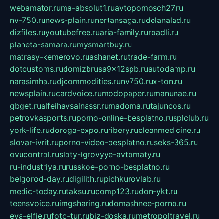
webamator.ru
ma-absolut1.ru
avtopomosch27.ru
nv-750.ru
news-plain.ru
nertansaga.ru
delanalad.ru
dizfiles.ru
youtubefree.ru
aria-family.ru
roadli.ru
planeta-samara.ru
mysmartbuy.ru
matrasy-kemerovo.ru
ashanet.ru
trade-farm.ru
dotcustoms.ru
domizbrusa9x12spb.ru
autodamp.ru
narasimha.ru
djcommodities.ru
nv750.ru
x-ton.ru
newsplain.ru
cardvoice.ru
modopaper.ru
manunae.ru
gbget.ru
alfeihavsalnassr.ru
madoma.ru
tajuncos.ru
petrovkasports.ru
porno-online-besplatno.ru
splclub.ru
york-life.ru
doroga-expo.ru
ribery.ru
cleanmedicine.ru
slovar-ivrit.ru
porno-video-besplatno.ru
seks-365.ru
ovucontrol.ru
sloty-igrovyye-avtomaty.ru
ru-industriya.ru
russkoe-porno-besplatno.ru
belgorod-day.ru
digilith.ru
pichkurovlab.ru
medic-today.ru
taksu.ru
comp123.ru
don-ykt.ru
teensvoice.ru
imgsharing.ru
domashnee-porno.ru
eva-elfie.ru
foto-tur.ru
biz-doska.ru
metropoltravel.ru