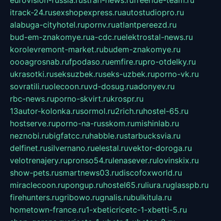
itrack-24.ru
sexshopexpress.ru
autostudiopro.ru
alabuga-cityhotel.ru
pornv.ru
atlantpereezd.ru
bud-em-znakomye.ru
a-cdc.ru
elektrostal-news.ru
korolevremont-market.ru
budem-znakomye.ru
oooagrosnab.ru
fpodaso.ru
emfire.ru
pro-otdelky.ru
ukrasotki.ru
seksuzbek.ru
seks-uzbek.ru
porno-vk.ru
sovratili.ru
olecoon.ru
vd-dosug.ru
adonyev.ru
rbc-news.ru
porno-skvirt.ru
krospr.ru
13autor-kolonka.ru
sormol.ru
2rich.ru
hostel-65.ru
hostserve.ru
porno-na-russkom.ru
mishinlab.ru
neznobi.ru
bigfatcc.ru
habble.ru
starbucksvia.ru
delfinet.ru
silvernano.ru
elestal.ru
vektor-doroga.ru
velotrenajery.ru
pronso54.ru
lenasever.ru
lovinskix.ru
show-pets.ru
smartnews03.ru
discofoxworld.ru
miraclecoon.ru
pongup.ru
hostel65.ru
liura.ru
glasspb.ru
firehunters.ru
gribowo.ru
gnalis.ru
bulkitula.ru
hometown-france.ru
1-xbeticricetc-1-xbetti-5.ru