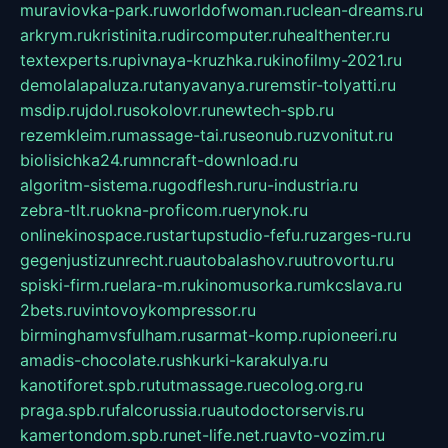
muraviovka-park.ru
worldofwoman.ru
clean-dreams.ru
arkrym.ru
kristinita.ru
dircomputer.ru
healthenter.ru
textexperts.ru
pivnaya-kruzhka.ru
kinofilmy-2021.ru
demolalapaluza.ru
tanyavanya.ru
remstir-tolyatti.ru
msdip.ru
jdol.ru
sokolovr.ru
newtech-spb.ru
rezemkleim.ru
massage-tai.ru
seonub.ru
zvonitut.ru
biolisichka24.ru
mncraft-download.ru
algoritm-sistema.ru
godflesh.ru
ru-industria.ru
zebra-tlt.ru
okna-proficom.ru
erynok.ru
onlinekinospace.ru
startupstudio-fefu.ru
zarges-ru.ru
gegenjustizunrecht.ru
autobalashov.ru
utrovortu.ru
spiski-firm.ru
elara-m.ru
kinomusorka.ru
mkcslava.ru
2bets.ru
vintovoykompressor.ru
birminghamvsfulham.ru
sarmat-komp.ru
pioneeri.ru
amadis-chocolate.ru
shkurki-karakulya.ru
kanotiforet.spb.ru
tutmassage.ru
ecolog.org.ru
praga.spb.ru
falcorussia.ru
autodoctorservis.ru
kamertondom.spb.ru
net-life.net.ru
avto-vozim.ru