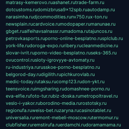
matrasy-kemerovo.ru
ashanet.ru
trade-farm.ru
dotcustoms.ru
domizbrusa9x12spb.ru
autodamp.ru
narasimha.ru
djcommodities.ru
nv750.ru
x-ton.ru
newsplain.ru
cardvoice.ru
modopaper.ru
manunae.ru
gbget.ru
alfeihavsalnassr.ru
madoma.ru
tajuncos.ru
petrovkasports.ru
porno-online-besplatno.ru
splclub.ru
york-life.ru
doroga-expo.ru
ribery.ru
cleanmedicine.ru
slovar-ivrit.ru
porno-video-besplatno.ru
seks-365.ru
ovucontrol.ru
sloty-igrovyye-avtomaty.ru
ru-industriya.ru
russkoe-porno-besplatno.ru
belgorod-day.ru
digilith.ru
pichkurovlab.ru
medic-today.ru
taksu.ru
comp123.ru
don-ykt.ru
teensvoice.ru
imgsharing.ru
domashnee-porno.ru
eva-elfie.ru
foto-tur.ru
biz-doska.ru
metropoltravel.ru
veslo-i-yakor.ru
borodino-media.ru
rostotsky.ru
regionufa.ru
weiss-bet.ru
zaryna.ru
casinotablet.ru
universalia.ru
remont-mebeli-moscow.ru
termomur.ru
clubfisher.ru
remstirufa.ru
erdamchi.ru
doramamama.ru