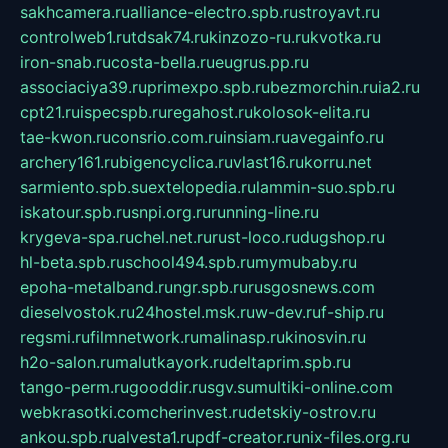
sakhcamera.ru
alliance-electro.spb.ru
stroyavt.ru
controlweb1.ru
tdsak74.ru
kinzozo-ru.ru
kvotka.ru
iron-snab.ru
costa-bella.ru
eugrus.pp.ru
associaciya39.ru
primexpo.spb.ru
bezmorchin.ru
ia2.ru
cpt21.ru
ispecspb.ru
regahost.ru
kolosok-elita.ru
tae-kwon.ru
consrio.com.ru
insiam.ru
avegainfo.ru
archery161.ru
bigencyclica.ru
vlast16.ru
korru.net
sarmiento.spb.su
extelopedia.ru
lammin-suo.spb.ru
iskatour.spb.ru
snpi.org.ru
running-line.ru
krygeva-spa.ru
chel.net.ru
rust-loco.ru
dugshop.ru
hl-beta.spb.ru
school494.spb.ru
mymubaby.ru
epoha-metalband.ru
ngr.spb.ru
rusgosnews.com
dieselvostok.ru
24hostel.msk.ru
w-dev.ru
f-ship.ru
regsmi.ru
filmnetwork.ru
malinasp.ru
kinosvin.ru
h2o-salon.ru
malutkayork.ru
deltaprim.spb.ru
tango-perm.ru
gooddir.ru
sgv.su
multiki-online.com
webkrasotki.com
cherinvest.ru
detskiy-ostrov.ru
ankou.spb.ru
alvesta1.ru
pdf-creator.ru
nix-files.org.ru