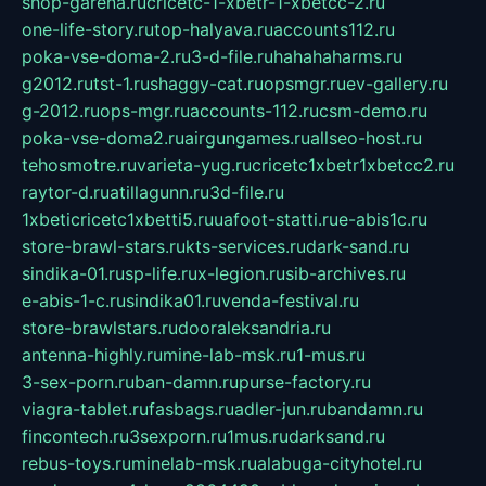
shop-garena.ru
cricetc-1-xbetr-1-xbetcc-2.ru
one-life-story.ru
top-halyava.ru
accounts112.ru
poka-vse-doma-2.ru
3-d-file.ru
hahahaharms.ru
g2012.ru
tst-1.ru
shaggy-cat.ru
opsmgr.ru
ev-gallery.ru
g-2012.ru
ops-mgr.ru
accounts-112.ru
csm-demo.ru
poka-vse-doma2.ru
airgungames.ru
allseo-host.ru
tehosmotre.ru
varieta-yug.ru
cricetc1xbetr1xbetcc2.ru
raytor-d.ru
atillagunn.ru
3d-file.ru
1xbeticricetc1xbetti5.ru
uafoot-statti.ru
e-abis1c.ru
store-brawl-stars.ru
kts-services.ru
dark-sand.ru
sindika-01.ru
sp-life.ru
x-legion.ru
sib-archives.ru
e-abis-1-c.ru
sindika01.ru
venda-festival.ru
store-brawlstars.ru
dooraleksandria.ru
antenna-highly.ru
mine-lab-msk.ru
1-mus.ru
3-sex-porn.ru
ban-damn.ru
purse-factory.ru
viagra-tablet.ru
fasbags.ru
adler-jun.ru
bandamn.ru
fincontech.ru
3sexporn.ru
1mus.ru
darksand.ru
rebus-toys.ru
minelab-msk.ru
alabuga-cityhotel.ru