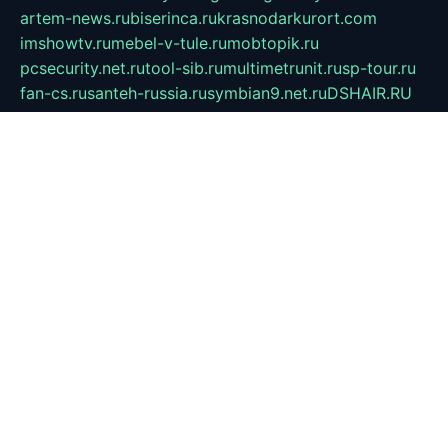
artem-news.ru
biserinca.ru
krasnodarkurort.com
imshowtv.ru
mebel-v-tule.ru
mobtopik.ru
pcsecurity.net.ru
tool-sib.ru
multimetrunit.ru
sp-tour.ru
fan-cs.ru
santeh-russia.ru
symbian9.net.ru
DSHAIR.RU
tmmotors.spb.ru
xjocuricopii.com
musavtomat.msk.ru
obustrojdom.ru
sovetcik.ru
ybaranovskaya.ru
ppknews.ru
cult-alshei.ru
JAPANRUSSIA.RU
proekciyamebel.ru
imper-finans.ru
rim.org.ru
glamourai.ru
brassminus.ru
zabor-pro.ru
ftn.pp.ru
dorogoe58.ru
laimengpacker.ru
kuzova-zapchasti.ru
sageerp.ru
taxodrom.ru
dsrazvitie.ru
hardcity.net.ru
ratinghomegames.ru
topservice25.ru
gubernyan.ru
gtglasslined.ru
ii4.ru
tssport.spb.ru
andorra24.com
blackwallstreet.ru
oboimos.ru
optim-doors.com.ru
ikuch.ru
nycr.org.ru
npa21.ru
vremya-ch.spb.ru
desert000.ru
ivtorgi.ru
ifiori.ru
catalog-statei.ru
dcv.org.ru
spetsmaster174.ru
ipkameryhiseeu.ru
dum26.ru
ruspol.spb.ru
fr-opendp.ru
kam-solnyshko.ru