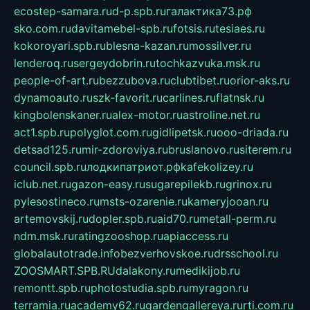
ecostep-samara.ru
d-p.spb.ru
галактика73.рф
sko.com.ru
davitamebel-spb.ru
fotsis.ru
tesiaes.ru
kokoroyari.spb.ru
blesna-kazan.ru
mossilver.ru
lenderoq.ru
sergeydobrin.ru
tochkazvuka.msk.ru
people-of-art.ru
bezzubova.ru
clubtibet.ru
orior-aks.ru
dynamoauto.ru
szk-favorit.ru
carlines.ru
flatnsk.ru
kingbolenskaner.ru
alex-motor.ru
astroline.net.ru
act1.spb.ru
polyglot.com.ru
gidlipetsk.ru
ooo-driada.ru
detsad125.ru
mir-zdoroviya.ru
bruslanovo.ru
siterem.ru
council.spb.ru
лодкипатриот.рф
kafekolizey.ru
iclub.net.ru
gazon-easy.ru
sugarepilekb.ru
grinox.ru
pylesostineco.ru
msts-ozarenie.ru
kameryjooan.ru
artemovskij.ru
dopler.spb.ru
aid70.ru
metall-perm.ru
ndm.msk.ru
ratingzooshop.ru
apiaccess.ru
globalautotrade.info
bezverhovskoe.ru
drsschool.ru
ZOOSMART.SPB.RU
dalakony.ru
medikijob.ru
remontt.spb.ru
photostudia.spb.ru
myragon.ru
terramia.ru
academy62.ru
gardengallereya.ru
rti.com.ru