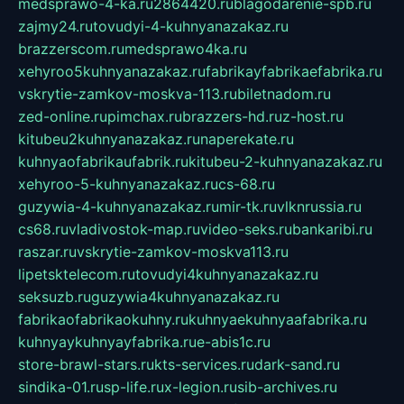
medsprawo-4-ka.ru
2864420.ru
blagodarenie-spb.ru
zajmy24.ru
tovudyi-4-kuhnyanazakaz.ru
brazzerscom.ru
medsprawo4ka.ru
xehyroo5kuhnyanazakaz.ru
fabrikayfabrikaefabrika.ru
vskrytie-zamkov-moskva-113.ru
biletnadom.ru
zed-online.ru
pimchax.ru
brazzers-hd.ru
z-host.ru
kitubeu2kuhnyanazakaz.ru
naperekate.ru
kuhnyaofabrikaufabrik.ru
kitubeu-2-kuhnyanazakaz.ru
xehyroo-5-kuhnyanazakaz.ru
cs-68.ru
guzywia-4-kuhnyanazakaz.ru
mir-tk.ru
vlknrussia.ru
cs68.ru
vladivostok-map.ru
video-seks.ru
bankaribi.ru
raszar.ru
vskrytie-zamkov-moskva113.ru
lipetsktelecom.ru
tovudyi4kuhnyanazakaz.ru
seksuzb.ru
guzywia4kuhnyanazakaz.ru
fabrikaofabrikaokuhny.ru
kuhnyaekuhnyaafabrika.ru
kuhnyaykuhnyayfabrika.ru
e-abis1c.ru
store-brawl-stars.ru
kts-services.ru
dark-sand.ru
sindika-01.ru
sp-life.ru
x-legion.ru
sib-archives.ru