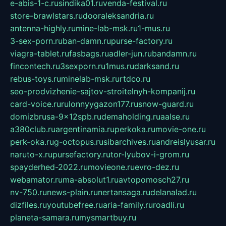
e-abis-1-c.ru
sindika01.ru
venda-festival.ru
store-brawlstars.ru
dooraleksandria.ru
antenna-highly.ru
mine-lab-msk.ru
1-mus.ru
3-sex-porn.ru
ban-damn.ru
purse-factory.ru
viagra-tablet.ru
fasbags.ru
adler-jun.ru
bandamn.ru
fincontech.ru
3sexporn.ru
1mus.ru
darksand.ru
rebus-toys.ru
minelab-msk.ru
rtdco.ru
seo-prodvizhenie-sajtov-stroitelnyh-kompanij.ru
card-voice.ru
rulonnyygazon177.ru
snow-guard.ru
domizbrusa-9x12spb.ru
demaholding.ru
aalse.ru
a380club.ru
argentinamia.ru
perkoka.ru
movie-one.ru
perk-oka.ru
g-octopus.ru
sibarchives.ru
andreislyusar.ru
naruto-x.ru
pursefactory.ru
tor-lyubov-i-grom.ru
spayderhed-2022.ru
movieone.ru
evro-dez.ru
webamator.ru
ma-absolut1.ru
avtopomosch27.ru
nv-750.ru
news-plain.ru
nertansaga.ru
delanalad.ru
dizfiles.ru
youtubefree.ru
aria-family.ru
roadli.ru
planeta-samara.ru
mysmartbuy.ru