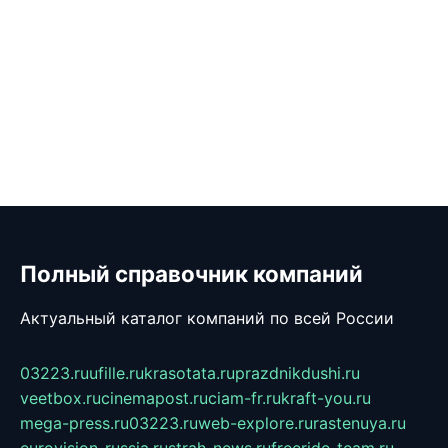
Полный справочник компаний
Актуальный каталог компаний по всей России
03223.ru
ufille.ru
krasotata.ru
prazdnikdushi.ru
veetbox.ru
cinemapost.ru
ciam-fr.ru
kraft-you.ru
mega-press.ru
03223.ru
web-explore.ru
rastenuya.ru
eurovision-russia.ru
strah-news.ru
freeride-team.ru