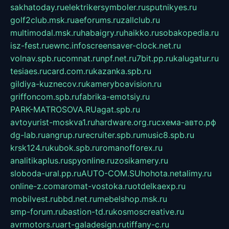
sakhatoday.ru
elektrikersymboler.ru
sputnikyes.ru
golf2club.msk.ru
aeforums.ru
zallclub.ru
multimodal.msk.ru
habaigry.ru
haikko.ru
sobakopedia.ru
isz-fest.ru
ewnc.info
screensaver-clock.net.ru
volnav.spb.ru
comnat.ru
npf.net.ru
7bit.pp.ru
kalugatur.ru
tesiaes.ru
card.com.ru
kazanka.spb.ru
gildiya-kuznecov.ru
kameryboavision.ru
griffoncom.spb.ru
fabrika-emotsiy.ru
PARK-MATROSOVA.RU
agat.spb.ru
avtoyurist-moskva1.ru
hardware.org.ru
схема-авто.рф
dg-lab.ru
angrup.ru
recruiter.spb.ru
music8.spb.ru
krsk124.ru
kubok.spb.ru
romanofforex.ru
analitikaplus.ru
spyonline.ru
zosikamery.ru
sloboda-ural.pp.ru
AUTO-COM.SU
hohota.net
alimy.ru
online-z.com
aromat-vostoka.ru
otdelkaexp.ru
mobilvest.ru
bbd.net.ru
mebelshop.msk.ru
smp-forum.ru
bastion-td.ru
kosmoscreative.ru
avrmotors.ru
art-galadesign.ru
tiffany-c.ru