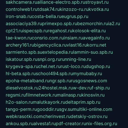
sakhcamera.ru
alliance-electro.spb.ru
stroyavt.ru
controlweb1.ru
tdsak74.ru
kinzozo-ru.ru
kvotka.ru
iron-snab.ru
costa-bella.ru
eugrus.pp.ru
associaciya39.ru
primexpo.spb.ru
bezmorchin.ru
ia2.ru
cpt21.ru
ispecspb.ru
regahost.ru
kolosok-elita.ru
tae-kwon.ru
consrio.com.ru
insiam.ru
avegainfo.ru
archery161.ru
bigencyclica.ru
vlast16.ru
korru.net
sarmiento.spb.su
extelopedia.ru
lammin-suo.spb.ru
iskatour.spb.ru
snpi.org.ru
running-line.ru
krygeva-spa.ru
chel.net.ru
rust-loco.ru
dugshop.ru
hl-beta.spb.ru
school494.spb.ru
mymubaby.ru
epoha-metalband.ru
ngr.spb.ru
rusgosnews.com
dieselvostok.ru
24hostel.msk.ru
w-dev.ru
f-ship.ru
regsmi.ru
filmnetwork.ru
malinasp.ru
kinosvin.ru
h2o-salon.ru
malutkayork.ru
deltaprim.spb.ru
tango-perm.ru
gooddir.ru
sgv.su
multiki-online.com
webkrasotki.com
cherinvest.ru
detskiy-ostrov.ru
ankou.spb.ru
alvesta1.ru
pdf-creator.ru
nix-files.org.ru