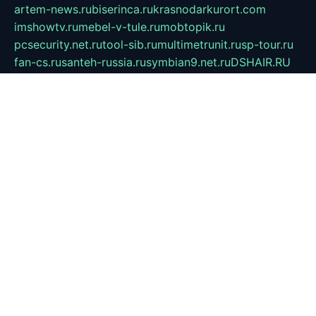
artem-news.ru
biserinca.ru
krasnodarkurort.com
imshowtv.ru
mebel-v-tule.ru
mobtopik.ru
pcsecurity.net.ru
tool-sib.ru
multimetrunit.ru
sp-tour.ru
fan-cs.ru
santeh-russia.ru
symbian9.net.ru
DSHAIR.RU
tmmotors.spb.ru
xjocuricopii.com
musavtomat.msk.ru
obustrojdom.ru
sovetcik.ru
ybaranovskaya.ru
ppknews.ru
cult-alshei.ru
JAPANRUSSIA.RU
proekciyamebel.ru
imper-finans.ru
rim.org.ru
glamourai.ru
brassminus.ru
zabor-pro.ru
ftn.pp.ru
dorogoe58.ru
laimengpacker.ru
kuzova-zapchasti.ru
sageerp.ru
taxodrom.ru
dsrazvitie.ru
hardcity.net.ru
ratinghomegames.ru
topservice25.ru
gubernyan.ru
gtglasslined.ru
ii4.ru
tssport.spb.ru
andorra24.com
blackwallstreet.ru
oboimos.ru
optim-doors.com.ru
ikuch.ru
nycr.org.ru
npa21.ru
vremya-ch.spb.ru
desert000.ru
ivtorgi.ru
ifiori.ru
catalog-statei.ru
dcv.org.ru
spetsmaster174.ru
ipkameryhiseeu.ru
dum26.ru
ruspol.spb.ru
fr-opendp.ru
kam-solnyshko.ru