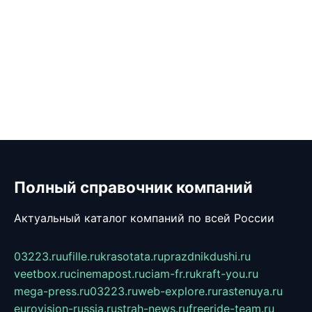
Полный справочник компаний
Актуальный каталог компаний по всей России
03223.ru
ufille.ru
krasotata.ru
prazdnikdushi.ru
veetbox.ru
cinemapost.ru
ciam-fr.ru
kraft-you.ru
mega-press.ru
03223.ru
web-explore.ru
rastenuya.ru
eurovision-russia.ru
strah-news.ru
freeride-team.ru