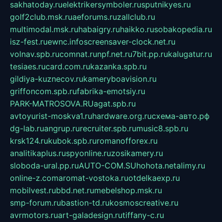
sakhatoday.ru
elektrikersymboler.ru
sputnikyes.ru
golf2club.msk.ru
aeforums.ru
zallclub.ru
multimodal.msk.ru
habaigry.ru
haikko.ru
sobakopedia.ru
isz-fest.ru
ewnc.info
screensaver-clock.net.ru
volnav.spb.ru
comnat.ru
npf.net.ru
7bit.pp.ru
kalugatur.ru
tesiaes.ru
card.com.ru
kazanka.spb.ru
gildiya-kuznecov.ru
kameryboavision.ru
griffoncom.spb.ru
fabrika-emotsiy.ru
PARK-MATROSOVA.RU
agat.spb.ru
avtoyurist-moskva1.ru
hardware.org.ru
схема-авто.рф
dg-lab.ru
angrup.ru
recruiter.spb.ru
music8.spb.ru
krsk124.ru
kubok.spb.ru
romanofforex.ru
analitikaplus.ru
spyonline.ru
zosikamery.ru
sloboda-ural.pp.ru
AUTO-COM.SU
hohota.net
alimy.ru
online-z.com
aromat-vostoka.ru
otdelkaexp.ru
mobilvest.ru
bbd.net.ru
mebelshop.msk.ru
smp-forum.ru
bastion-td.ru
kosmoscreative.ru
avrmotors.ru
art-galadesign.ru
tiffany-c.ru