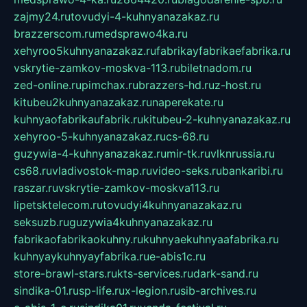
zajmy24.ru
tovudyi-4-kuhnyanazakaz.ru
brazzerscom.ru
medsprawo4ka.ru
xehyroo5kuhnyanazakaz.ru
fabrikayfabrikaefabrika.ru
vskrytie-zamkov-moskva-113.ru
biletnadom.ru
zed-online.ru
pimchax.ru
brazzers-hd.ru
z-host.ru
kitubeu2kuhnyanazakaz.ru
naperekate.ru
kuhnyaofabrikaufabrik.ru
kitubeu-2-kuhnyanazakaz.ru
xehyroo-5-kuhnyanazakaz.ru
cs-68.ru
guzywia-4-kuhnyanazakaz.ru
mir-tk.ru
vlknrussia.ru
cs68.ru
vladivostok-map.ru
video-seks.ru
bankaribi.ru
raszar.ru
vskrytie-zamkov-moskva113.ru
lipetsktelecom.ru
tovudyi4kuhnyanazakaz.ru
seksuzb.ru
guzywia4kuhnyanazakaz.ru
fabrikaofabrikaokuhny.ru
kuhnyaekuhnyaafabrika.ru
kuhnyaykuhnyayfabrika.ru
e-abis1c.ru
store-brawl-stars.ru
kts-services.ru
dark-sand.ru
sindika-01.ru
sp-life.ru
x-legion.ru
sib-archives.ru