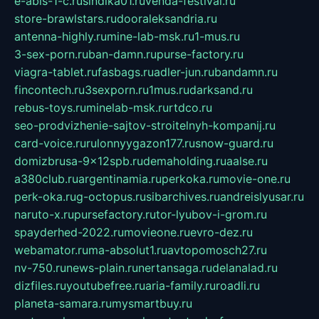
e-abis-1-c.ru
sindika01.ru
venda-festival.ru
store-brawlstars.ru
dooraleksandria.ru
antenna-highly.ru
mine-lab-msk.ru
1-mus.ru
3-sex-porn.ru
ban-damn.ru
purse-factory.ru
viagra-tablet.ru
fasbags.ru
adler-jun.ru
bandamn.ru
fincontech.ru
3sexporn.ru
1mus.ru
darksand.ru
rebus-toys.ru
minelab-msk.ru
rtdco.ru
seo-prodvizhenie-sajtov-stroitelnyh-kompanij.ru
card-voice.ru
rulonnyygazon177.ru
snow-guard.ru
domizbrusa-9x12spb.ru
demaholding.ru
aalse.ru
a380club.ru
argentinamia.ru
perkoka.ru
movie-one.ru
perk-oka.ru
g-octopus.ru
sibarchives.ru
andreislyusar.ru
naruto-x.ru
pursefactory.ru
tor-lyubov-i-grom.ru
spayderhed-2022.ru
movieone.ru
evro-dez.ru
webamator.ru
ma-absolut1.ru
avtopomosch27.ru
nv-750.ru
news-plain.ru
nertansaga.ru
delanalad.ru
dizfiles.ru
youtubefree.ru
aria-family.ru
roadli.ru
planeta-samara.ru
mysmartbuy.ru