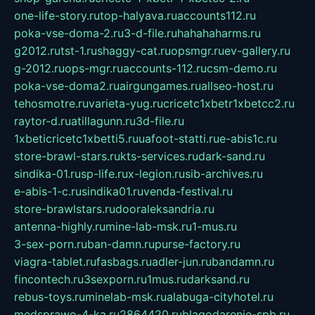
one-life-story.ru
top-halyava.ru
accounts112.ru
poka-vse-doma-2.ru
3-d-file.ru
hahahaharms.ru
g2012.ru
tst-1.ru
shaggy-cat.ru
opsmgr.ru
ev-gallery.ru
g-2012.ru
ops-mgr.ru
accounts-112.ru
csm-demo.ru
poka-vse-doma2.ru
airgungames.ru
allseo-host.ru
tehosmotre.ru
varieta-yug.ru
cricetc1xbetr1xbetcc2.ru
raytor-d.ru
atillagunn.ru
3d-file.ru
1xbeticricetc1xbetti5.ru
uafoot-statti.ru
e-abis1c.ru
store-brawl-stars.ru
kts-services.ru
dark-sand.ru
sindika-01.ru
sp-life.ru
x-legion.ru
sib-archives.ru
e-abis-1-c.ru
sindika01.ru
venda-festival.ru
store-brawlstars.ru
dooraleksandria.ru
antenna-highly.ru
mine-lab-msk.ru
1-mus.ru
3-sex-porn.ru
ban-damn.ru
purse-factory.ru
viagra-tablet.ru
fasbags.ru
adler-jun.ru
bandamn.ru
fincontech.ru
3sexporn.ru
1mus.ru
darksand.ru
rebus-toys.ru
minelab-msk.ru
alabuga-cityhotel.ru
medsprawo-4-ka.ru
2864420.ru
blagodarenie-spb.ru