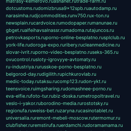
matrasy-kemerovo.ru
ashanet.ru
trade-farm.ru
dotcustoms.ru
domizbrusa9x12spb.ru
autodamp.ru
narasimha.ru
djcommodities.ru
nv750.ru
x-ton.ru
newsplain.ru
cardvoice.ru
modopaper.ru
manunae.ru
gbget.ru
alfeihavsalnassr.ru
madoma.ru
tajuncos.ru
petrovkasports.ru
porno-online-besplatno.ru
splclub.ru
york-life.ru
doroga-expo.ru
ribery.ru
cleanmedicine.ru
slovar-ivrit.ru
porno-video-besplatno.ru
seks-365.ru
ovucontrol.ru
sloty-igrovyye-avtomaty.ru
ru-industriya.ru
russkoe-porno-besplatno.ru
belgorod-day.ru
digilith.ru
pichkurovlab.ru
medic-today.ru
taksu.ru
comp123.ru
don-ykt.ru
teensvoice.ru
imgsharing.ru
domashnee-porno.ru
eva-elfie.ru
foto-tur.ru
biz-doska.ru
metropoltravel.ru
veslo-i-yakor.ru
borodino-media.ru
rostotsky.ru
regionufa.ru
weiss-bet.ru
zaryna.ru
casinotablet.ru
universalia.ru
remont-mebeli-moscow.ru
termomur.ru
clubfisher.ru
remstirufa.ru
erdamchi.ru
doramamama.ru