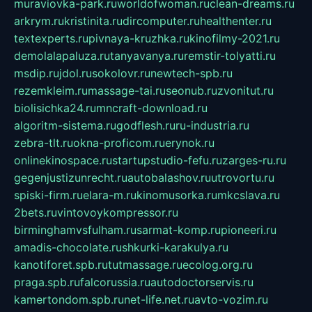
muraviovka-park.ru
worldofwoman.ru
clean-dreams.ru
arkrym.ru
kristinita.ru
dircomputer.ru
healthenter.ru
textexperts.ru
pivnaya-kruzhka.ru
kinofilmy-2021.ru
demolalapaluza.ru
tanyavanya.ru
remstir-tolyatti.ru
msdip.ru
jdol.ru
sokolovr.ru
newtech-spb.ru
rezemkleim.ru
massage-tai.ru
seonub.ru
zvonitut.ru
biolisichka24.ru
mncraft-download.ru
algoritm-sistema.ru
godflesh.ru
ru-industria.ru
zebra-tlt.ru
okna-proficom.ru
erynok.ru
onlinekinospace.ru
startupstudio-fefu.ru
zarges-ru.ru
gegenjustizunrecht.ru
autobalashov.ru
utrovortu.ru
spiski-firm.ru
elara-m.ru
kinomusorka.ru
mkcslava.ru
2bets.ru
vintovoykompressor.ru
birminghamvsfulham.ru
sarmat-komp.ru
pioneeri.ru
amadis-chocolate.ru
shkurki-karakulya.ru
kanotiforet.spb.ru
tutmassage.ru
ecolog.org.ru
praga.spb.ru
falcorussia.ru
autodoctorservis.ru
kamertondom.spb.ru
net-life.net.ru
avto-vozim.ru