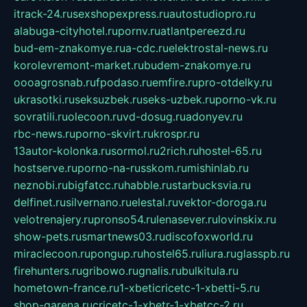
itrack-24.ru
sexshopexpress.ru
autostudiopro.ru
alabuga-cityhotel.ru
pornv.ru
atlantpereezd.ru
bud-em-znakomye.ru
a-cdc.ru
elektrostal-news.ru
korolevremont-market.ru
budem-znakomye.ru
oooagrosnab.ru
fpodaso.ru
emfire.ru
pro-otdelky.ru
ukrasotki.ru
seksuzbek.ru
seks-uzbek.ru
porno-vk.ru
sovratili.ru
olecoon.ru
vd-dosug.ru
adonyev.ru
rbc-news.ru
porno-skvirt.ru
krospr.ru
13autor-kolonka.ru
sormol.ru
2rich.ru
hostel-65.ru
hostserve.ru
porno-na-russkom.ru
mishinlab.ru
neznobi.ru
bigfatcc.ru
habble.ru
starbucksvia.ru
delfinet.ru
silvernano.ru
elestal.ru
vektor-doroga.ru
velotrenajery.ru
pronso54.ru
lenasever.ru
lovinskix.ru
show-pets.ru
smartnews03.ru
discofoxworld.ru
miraclecoon.ru
pongup.ru
hostel65.ru
liura.ru
glasspb.ru
firehunters.ru
gribowo.ru
gnalis.ru
bulkitula.ru
hometown-france.ru
1-xbeticricetc-1-xbetti-5.ru
shop-garena.ru
cricetc-1-xbetr-1-xbetcc-2.ru