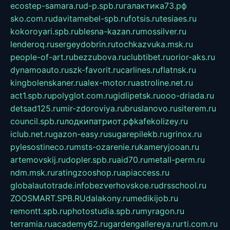
ecostep-samara.ru
d-p.spb.ru
галактика73.рф
sko.com.ru
davitamebel-spb.ru
fotsis.ru
tesiaes.ru
kokoroyari.spb.ru
blesna-kazan.ru
mossilver.ru
lenderoq.ru
sergeydobrin.ru
tochkazvuka.msk.ru
people-of-art.ru
bezzubova.ru
clubtibet.ru
orior-aks.ru
dynamoauto.ru
szk-favorit.ru
carlines.ru
flatnsk.ru
kingbolenskaner.ru
alex-motor.ru
astroline.net.ru
act1.spb.ru
polyglot.com.ru
gidlipetsk.ru
ooo-driada.ru
detsad125.ru
mir-zdoroviya.ru
bruslanovo.ru
siterem.ru
council.spb.ru
лодкипатриот.рф
kafekolizey.ru
iclub.net.ru
gazon-easy.ru
sugarepilekb.ru
grinox.ru
pylesostineco.ru
msts-ozarenie.ru
kameryjooan.ru
artemovskij.ru
dopler.spb.ru
aid70.ru
metall-perm.ru
ndm.msk.ru
ratingzooshop.ru
apiaccess.ru
globalautotrade.info
bezverhovskoe.ru
drsschool.ru
ZOOSMART.SPB.RU
dalakony.ru
medikijob.ru
remontt.spb.ru
photostudia.spb.ru
myragon.ru
terramia.ru
academy62.ru
gardengallereya.ru
rti.com.ru