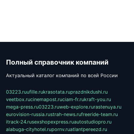
Полный справочник компаний
Актуальный каталог компаний по всей России
03223.ru
ufille.ru
krasotata.ru
prazdnikdushi.ru
veetbox.ru
cinemapost.ru
ciam-fr.ru
kraft-you.ru
mega-press.ru
03223.ru
web-explore.ru
rastenuya.ru
eurovision-russia.ru
strah-news.ru
freeride-team.ru
itrack-24.ru
sexshopexpress.ru
autostudiopro.ru
alabuga-cityhotel.ru
pornv.ru
atlantpereezd.ru