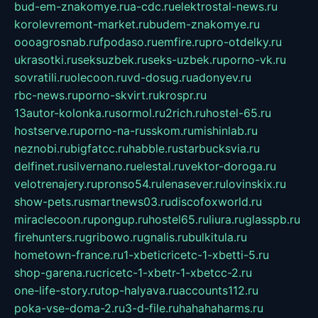
bud-em-znakomye.ru
a-cdc.ru
elektrostal-news.ru
korolevremont-market.ru
budem-znakomye.ru
oooagrosnab.ru
fpodaso.ru
emfire.ru
pro-otdelky.ru
ukrasotki.ru
seksuzbek.ru
seks-uzbek.ru
porno-vk.ru
sovratili.ru
olecoon.ru
vd-dosug.ru
adonyev.ru
rbc-news.ru
porno-skvirt.ru
krospr.ru
13autor-kolonka.ru
sormol.ru
2rich.ru
hostel-65.ru
hostserve.ru
porno-na-russkom.ru
mishinlab.ru
neznobi.ru
bigfatcc.ru
habble.ru
starbucksvia.ru
delfinet.ru
silvernano.ru
elestal.ru
vektor-doroga.ru
velotrenajery.ru
pronso54.ru
lenasever.ru
lovinskix.ru
show-pets.ru
smartnews03.ru
discofoxworld.ru
miraclecoon.ru
pongup.ru
hostel65.ru
liura.ru
glasspb.ru
firehunters.ru
gribowo.ru
gnalis.ru
bulkitula.ru
hometown-france.ru
1-xbeticricetc-1-xbetti-5.ru
shop-garena.ru
cricetc-1-xbetr-1-xbetcc-2.ru
one-life-story.ru
top-halyava.ru
accounts112.ru
poka-vse-doma-2.ru
3-d-file.ru
hahahaharms.ru