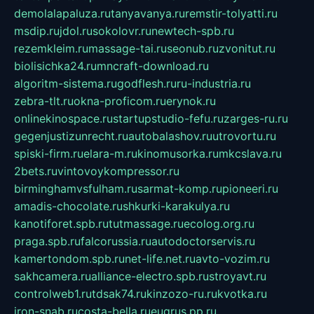
demolalapaluza.ru
tanyavanya.ru
remstir-tolyatti.ru
msdip.ru
jdol.ru
sokolovr.ru
newtech-spb.ru
rezemkleim.ru
massage-tai.ru
seonub.ru
zvonitut.ru
biolisichka24.ru
mncraft-download.ru
algoritm-sistema.ru
godflesh.ru
ru-industria.ru
zebra-tlt.ru
okna-proficom.ru
erynok.ru
onlinekinospace.ru
startupstudio-fefu.ru
zarges-ru.ru
gegenjustizunrecht.ru
autobalashov.ru
utrovortu.ru
spiski-firm.ru
elara-m.ru
kinomusorka.ru
mkcslava.ru
2bets.ru
vintovoykompressor.ru
birminghamvsfulham.ru
sarmat-komp.ru
pioneeri.ru
amadis-chocolate.ru
shkurki-karakulya.ru
kanotiforet.spb.ru
tutmassage.ru
ecolog.org.ru
praga.spb.ru
falcorussia.ru
autodoctorservis.ru
kamertondom.spb.ru
net-life.net.ru
avto-vozim.ru
sakhcamera.ru
alliance-electro.spb.ru
stroyavt.ru
controlweb1.ru
tdsak74.ru
kinzozo-ru.ru
kvotka.ru
iron-snab.ru
costa-bella.ru
eugrus.pp.ru