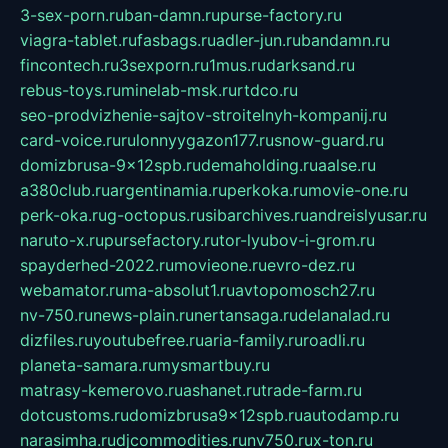
3-sex-porn.ru
ban-damn.ru
purse-factory.ru
viagra-tablet.ru
fasbags.ru
adler-jun.ru
bandamn.ru
fincontech.ru
3sexporn.ru
1mus.ru
darksand.ru
rebus-toys.ru
minelab-msk.ru
rtdco.ru
seo-prodvizhenie-sajtov-stroitelnyh-kompanij.ru
card-voice.ru
rulonnyygazon177.ru
snow-guard.ru
domizbrusa-9x12spb.ru
demaholding.ru
aalse.ru
a380club.ru
argentinamia.ru
perkoka.ru
movie-one.ru
perk-oka.ru
g-octopus.ru
sibarchives.ru
andreislyusar.ru
naruto-x.ru
pursefactory.ru
tor-lyubov-i-grom.ru
spayderhed-2022.ru
movieone.ru
evro-dez.ru
webamator.ru
ma-absolut1.ru
avtopomosch27.ru
nv-750.ru
news-plain.ru
nertansaga.ru
delanalad.ru
dizfiles.ru
youtubefree.ru
aria-family.ru
roadli.ru
planeta-samara.ru
mysmartbuy.ru
matrasy-kemerovo.ru
ashanet.ru
trade-farm.ru
dotcustoms.ru
domizbrusa9x12spb.ru
autodamp.ru
narasimha.ru
djcommodities.ru
nv750.ru
x-ton.ru