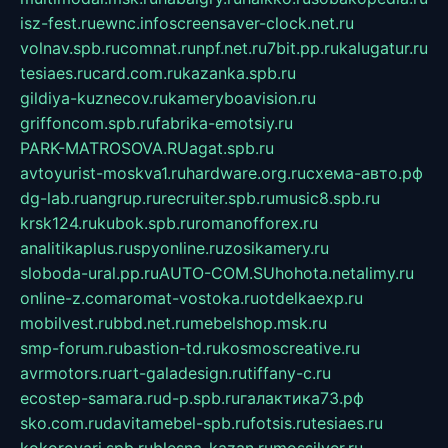
isz-fest.ru
ewnc.info
screensaver-clock.net.ru
volnav.spb.ru
comnat.ru
npf.net.ru
7bit.pp.ru
kalugatur.ru
tesiaes.ru
card.com.ru
kazanka.spb.ru
gildiya-kuznecov.ru
kameryboavision.ru
griffoncom.spb.ru
fabrika-emotsiy.ru
PARK-MATROSOVA.RU
agat.spb.ru
avtoyurist-moskva1.ru
hardware.org.ru
схема-авто.рф
dg-lab.ru
angrup.ru
recruiter.spb.ru
music8.spb.ru
krsk124.ru
kubok.spb.ru
romanofforex.ru
analitikaplus.ru
spyonline.ru
zosikamery.ru
sloboda-ural.pp.ru
AUTO-COM.SU
hohota.net
alimy.ru
online-z.com
aromat-vostoka.ru
otdelkaexp.ru
mobilvest.ru
bbd.net.ru
mebelshop.msk.ru
smp-forum.ru
bastion-td.ru
kosmoscreative.ru
avrmotors.ru
art-galadesign.ru
tiffany-c.ru
ecostep-samara.ru
d-p.spb.ru
галактика73.рф
sko.com.ru
davitamebel-spb.ru
fotsis.ru
tesiaes.ru
kokoroyari.spb.ru
blesna-kazan.ru
mossilver.ru