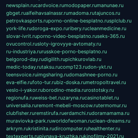
newsplain.ru
cardvoice.ru
modopaper.ru
manunae.ru
gbget.ru
alfeihavsalnassr.ru
madoma.ru
tajuncos.ru
petrovkasports.ru
porno-online-besplatno.ru
splclub.ru
york-life.ru
doroga-expo.ru
ribery.ru
cleanmedicine.ru
slovar-ivrit.ru
porno-video-besplatno.ru
seks-365.ru
ovucontrol.ru
sloty-igrovyye-avtomaty.ru
ru-industriya.ru
russkoe-porno-besplatno.ru
belgorod-day.ru
digilith.ru
pichkurovlab.ru
medic-today.ru
taksu.ru
comp123.ru
don-ykt.ru
teensvoice.ru
imgsharing.ru
domashnee-porno.ru
eva-elfie.ru
foto-tur.ru
biz-doska.ru
metropoltravel.ru
veslo-i-yakor.ru
borodino-media.ru
rostotsky.ru
regionufa.ru
weiss-bet.ru
zaryna.ru
casinotablet.ru
universalia.ru
remont-mebeli-moscow.ru
termomur.ru
clubfisher.ru
remstirufa.ru
erdamchi.ru
doramamama.ru
muraviovka-park.ru
worldofwoman.ru
clean-dreams.ru
arkrym.ru
kristinita.ru
dircomputer.ru
healthenter.ru
textexperts.ru
pivnaya-kruzhka.ru
kinofilmy-2021.ru