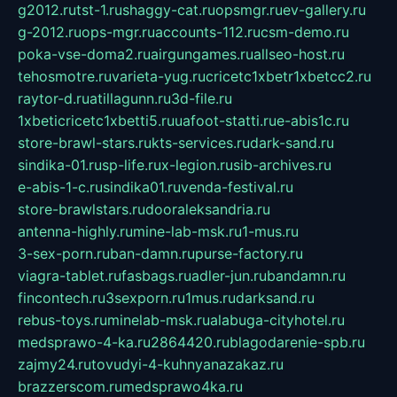
g2012.ru
tst-1.ru
shaggy-cat.ru
opsmgr.ru
ev-gallery.ru
g-2012.ru
ops-mgr.ru
accounts-112.ru
csm-demo.ru
poka-vse-doma2.ru
airgungames.ru
allseo-host.ru
tehosmotre.ru
varieta-yug.ru
cricetc1xbetr1xbetcc2.ru
raytor-d.ru
atillagunn.ru
3d-file.ru
1xbeticricetc1xbetti5.ru
uafoot-statti.ru
e-abis1c.ru
store-brawl-stars.ru
kts-services.ru
dark-sand.ru
sindika-01.ru
sp-life.ru
x-legion.ru
sib-archives.ru
e-abis-1-c.ru
sindika01.ru
venda-festival.ru
store-brawlstars.ru
dooraleksandria.ru
antenna-highly.ru
mine-lab-msk.ru
1-mus.ru
3-sex-porn.ru
ban-damn.ru
purse-factory.ru
viagra-tablet.ru
fasbags.ru
adler-jun.ru
bandamn.ru
fincontech.ru
3sexporn.ru
1mus.ru
darksand.ru
rebus-toys.ru
minelab-msk.ru
alabuga-cityhotel.ru
medsprawo-4-ka.ru
2864420.ru
blagodarenie-spb.ru
zajmy24.ru
tovudyi-4-kuhnyanazakaz.ru
brazzerscom.ru
medsprawo4ka.ru