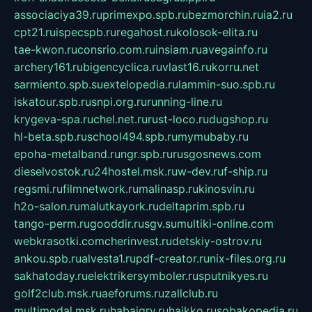
associaciya39.ru
primexpo.spb.ru
bezmorchin.ru
ia2.ru
cpt21.ru
ispecspb.ru
regahost.ru
kolosok-elita.ru
tae-kwon.ru
consrio.com.ru
insiam.ru
avegainfo.ru
archery161.ru
bigencyclica.ru
vlast16.ru
korru.net
sarmiento.spb.su
extelopedia.ru
lammin-suo.spb.ru
iskatour.spb.ru
snpi.org.ru
running-line.ru
krygeva-spa.ru
chel.net.ru
rust-loco.ru
dugshop.ru
hl-beta.spb.ru
school494.spb.ru
mymubaby.ru
epoha-metalband.ru
ngr.spb.ru
rusgosnews.com
dieselvostok.ru
24hostel.msk.ru
w-dev.ru
f-ship.ru
regsmi.ru
filmnetwork.ru
malinasp.ru
kinosvin.ru
h2o-salon.ru
malutkayork.ru
deltaprim.spb.ru
tango-perm.ru
gooddir.ru
sgv.su
multiki-online.com
webkrasotki.com
cherinvest.ru
detskiy-ostrov.ru
ankou.spb.ru
alvesta1.ru
pdf-creator.ru
nix-files.org.ru
sakhatoday.ru
elektrikersymboler.ru
sputnikyes.ru
golf2club.msk.ru
aeforums.ru
zallclub.ru
multimodal.msk.ru
habaigry.ru
haikko.ru
sobakopedia.ru