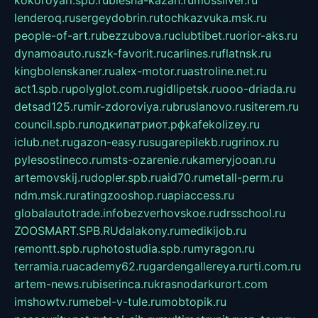
lenderoq.ru
sergeydobrin.ru
tochkazvuka.msk.ru
people-of-art.ru
bezzubova.ru
clubtibet.ru
orior-aks.ru
dynamoauto.ru
szk-favorit.ru
carlines.ru
flatnsk.ru
kingbolenskaner.ru
alex-motor.ru
astroline.net.ru
act1.spb.ru
polyglot.com.ru
gidlipetsk.ru
ooo-driada.ru
detsad125.ru
mir-zdoroviya.ru
bruslanovo.ru
siterem.ru
council.spb.ru
лодкипатриот.рф
kafekolizey.ru
iclub.net.ru
gazon-easy.ru
sugarepilekb.ru
grinox.ru
pylesostineco.ru
msts-ozarenie.ru
kameryjooan.ru
artemovskij.ru
dopler.spb.ru
aid70.ru
metall-perm.ru
ndm.msk.ru
ratingzooshop.ru
apiaccess.ru
globalautotrade.info
bezverhovskoe.ru
drsschool.ru
ZOOSMART.SPB.RU
dalakony.ru
medikijob.ru
remontt.spb.ru
photostudia.spb.ru
myragon.ru
terramia.ru
academy62.ru
gardengallereya.ru
rti.com.ru
artem-news.ru
biserinca.ru
krasnodarkurort.com
imshowtv.ru
mebel-v-tule.ru
mobtopik.ru