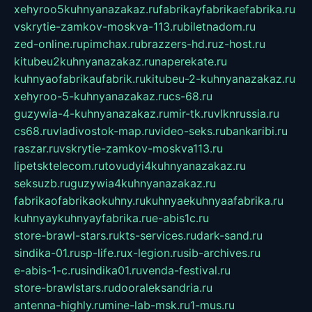
xehyroo5kuhnyanazakaz.ru
fabrikayfabrikaefabrika.ru
vskrytie-zamkov-moskva-113.ru
biletnadom.ru
zed-online.ru
pimchax.ru
brazzers-hd.ru
z-host.ru
kitubeu2kuhnyanazakaz.ru
naperekate.ru
kuhnyaofabrikaufabrik.ru
kitubeu-2-kuhnyanazakaz.ru
xehyroo-5-kuhnyanazakaz.ru
cs-68.ru
guzywia-4-kuhnyanazakaz.ru
mir-tk.ru
vlknrussia.ru
cs68.ru
vladivostok-map.ru
video-seks.ru
bankaribi.ru
raszar.ru
vskrytie-zamkov-moskva113.ru
lipetsktelecom.ru
tovudyi4kuhnyanazakaz.ru
seksuzb.ru
guzywia4kuhnyanazakaz.ru
fabrikaofabrikaokuhny.ru
kuhnyaekuhnyaafabrika.ru
kuhnyaykuhnyayfabrika.ru
e-abis1c.ru
store-brawl-stars.ru
kts-services.ru
dark-sand.ru
sindika-01.ru
sp-life.ru
x-legion.ru
sib-archives.ru
e-abis-1-c.ru
sindika01.ru
venda-festival.ru
store-brawlstars.ru
dooraleksandria.ru
antenna-highly.ru
mine-lab-msk.ru
1-mus.ru