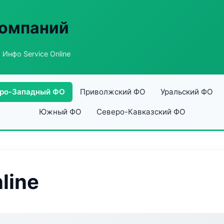
компаний
 Инфо Service Online
ро-Западный ФО
Приволжский ФО
Уральский ФО
Южный ФО
Северо-Кавказский ФО
line