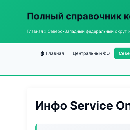
Полный справочник 
Главная
»
Северо-Западный федеральный округ
»
🏠 Главная
Центральный ФО
Севе
Инфо Service On