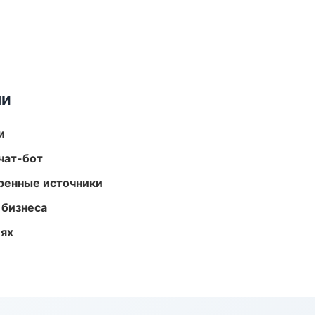
ми
и
чат-бот
еренные источники
 бизнеса
иях