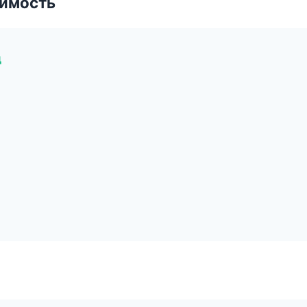
имость
д