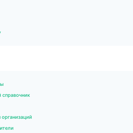
у
бы
й справочник
 организаций
дители