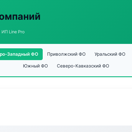
компаний
 ИП Line Pro
ро-Западный ФО
Приволжский ФО
Уральский ФО
Южный ФО
Северо-Кавказский ФО