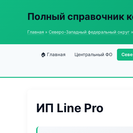
Полный справочник 
Главная
»
Северо-Западный федеральный округ
»
🏠 Главная
Центральный ФО
Севе
ИП Line Pro