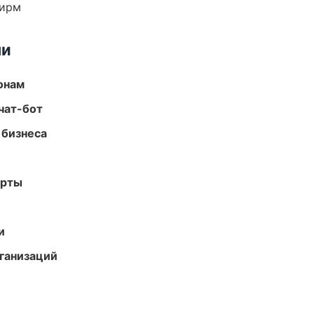
фирм
ми
онам
чат-бот
 бизнеса
арты
и
ганизаций