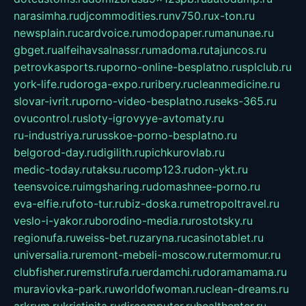
narasimha.ru
djcommodities.ru
nv750.ru
x-ton.ru
newsplain.ru
cardvoice.ru
modopaper.ru
manunae.ru
gbget.ru
alfeihavsalnassr.ru
madoma.ru
tajuncos.ru
petrovkasports.ru
porno-online-besplatno.ru
splclub.ru
york-life.ru
doroga-expo.ru
ribery.ru
cleanmedicine.ru
slovar-ivrit.ru
porno-video-besplatno.ru
seks-365.ru
ovucontrol.ru
sloty-igrovyye-avtomaty.ru
ru-industriya.ru
russkoe-porno-besplatno.ru
belgorod-day.ru
digilith.ru
pichkurovlab.ru
medic-today.ru
taksu.ru
comp123.ru
don-ykt.ru
teensvoice.ru
imgsharing.ru
domashnee-porno.ru
eva-elfie.ru
foto-tur.ru
biz-doska.ru
metropoltravel.ru
veslo-i-yakor.ru
borodino-media.ru
rostotsky.ru
regionufa.ru
weiss-bet.ru
zaryna.ru
casinotablet.ru
universalia.ru
remont-mebeli-moscow.ru
termomur.ru
clubfisher.ru
remstirufa.ru
erdamchi.ru
doramamama.ru
muraviovka-park.ru
worldofwoman.ru
clean-dreams.ru
arkrym.ru
kristinita.ru
dircomputer.ru
healthenter.ru