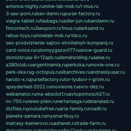
antenna-highly.ru
mine-lab-msk.ru
1-mus.ru
3-sex-porn.ru
ban-damn.ru
purse-factory.ru
viagra-tablet.ru
fasbags.ru
adler-jun.ru
bandamn.ru
fincontech.ru
3sexporn.ru
1mus.ru
darksand.ru
rebus-toys.ru
minelab-msk.ru
rtdco.ru
seo-prodvizhenie-sajtov-stroitelnyh-kompanij.ru
card-voice.ru
rulonnyygazon177.ru
snow-guard.ru
domizbrusa-9x12spb.ru
demaholding.ru
aalse.ru
a380club.ru
argentinamia.ru
perkoka.ru
movie-one.ru
perk-oka.ru
g-octopus.ru
sibarchives.ru
andreislyusar.ru
naruto-x.ru
pursefactory.ru
tor-lyubov-i-grom.ru
spayderhed-2022.ru
movieone.ru
evro-dez.ru
webamator.ru
ma-absolut1.ru
avtopomosch27.ru
nv-750.ru
news-plain.ru
nertansaga.ru
delanalad.ru
dizfiles.ru
youtubefree.ru
aria-family.ru
roadli.ru
planeta-samara.ru
mysmartbuy.ru
matrasy-kemerovo.ru
ashanet.ru
trade-farm.ru
dotcustoms.ru
domizbrusa9x12spb.ru
autodamp.ru