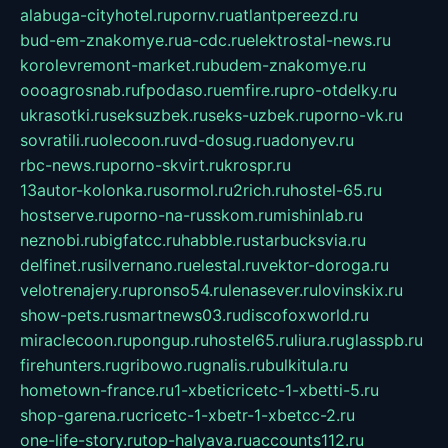
alabuga-cityhotel.ru
pornv.ru
atlantpereezd.ru
bud-em-znakomye.ru
a-cdc.ru
elektrostal-news.ru
korolevremont-market.ru
budem-znakomye.ru
oooagrosnab.ru
fpodaso.ru
emfire.ru
pro-otdelky.ru
ukrasotki.ru
seksuzbek.ru
seks-uzbek.ru
porno-vk.ru
sovratili.ru
olecoon.ru
vd-dosug.ru
adonyev.ru
rbc-news.ru
porno-skvirt.ru
krospr.ru
13autor-kolonka.ru
sormol.ru
2rich.ru
hostel-65.ru
hostserve.ru
porno-na-russkom.ru
mishinlab.ru
neznobi.ru
bigfatcc.ru
habble.ru
starbucksvia.ru
delfinet.ru
silvernano.ru
elestal.ru
vektor-doroga.ru
velotrenajery.ru
pronso54.ru
lenasever.ru
lovinskix.ru
show-pets.ru
smartnews03.ru
discofoxworld.ru
miraclecoon.ru
pongup.ru
hostel65.ru
liura.ru
glasspb.ru
firehunters.ru
gribowo.ru
gnalis.ru
bulkitula.ru
hometown-france.ru
1-xbeticricetc-1-xbetti-5.ru
shop-garena.ru
cricetc-1-xbetr-1-xbetcc-2.ru
one-life-story.ru
top-halyava.ru
accounts112.ru