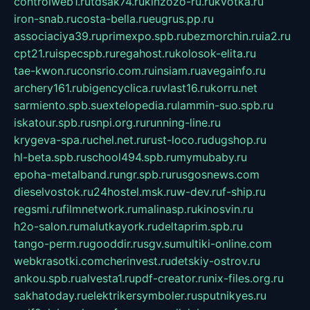
controlweb1.ru
tdsak74.ru
kinzozo-ru.ru
kvotka.ru
iron-snab.ru
costa-bella.ru
eugrus.pp.ru
associaciya39.ru
primexpo.spb.ru
bezmorchin.ru
ia2.ru
cpt21.ru
ispecspb.ru
regahost.ru
kolosok-elita.ru
tae-kwon.ru
consrio.com.ru
insiam.ru
avegainfo.ru
archery161.ru
bigencyclica.ru
vlast16.ru
korru.net
sarmiento.spb.su
extelopedia.ru
lammin-suo.spb.ru
iskatour.spb.ru
snpi.org.ru
running-line.ru
krygeva-spa.ru
chel.net.ru
rust-loco.ru
dugshop.ru
hl-beta.spb.ru
school494.spb.ru
mymubaby.ru
epoha-metalband.ru
ngr.spb.ru
rusgosnews.com
dieselvostok.ru
24hostel.msk.ru
w-dev.ru
f-ship.ru
regsmi.ru
filmnetwork.ru
malinasp.ru
kinosvin.ru
h2o-salon.ru
malutkayork.ru
deltaprim.spb.ru
tango-perm.ru
gooddir.ru
sgv.su
multiki-online.com
webkrasotki.com
cherinvest.ru
detskiy-ostrov.ru
ankou.spb.ru
alvesta1.ru
pdf-creator.ru
nix-files.org.ru
sakhatoday.ru
elektrikersymboler.ru
sputnikyes.ru