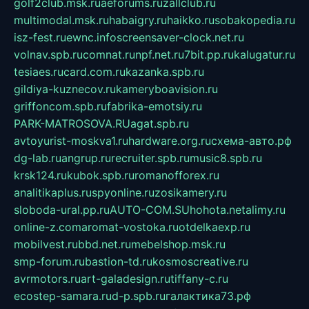
golf2club.msk.ru
aeforums.ru
zallclub.ru
multimodal.msk.ru
habaigry.ru
haikko.ru
sobakopedia.ru
isz-fest.ru
ewnc.info
screensaver-clock.net.ru
volnav.spb.ru
comnat.ru
npf.net.ru
7bit.pp.ru
kalugatur.ru
tesiaes.ru
card.com.ru
kazanka.spb.ru
gildiya-kuznecov.ru
kameryboavision.ru
griffoncom.spb.ru
fabrika-emotsiy.ru
PARK-MATROSOVA.RU
agat.spb.ru
avtoyurist-moskva1.ru
hardware.org.ru
схема-авто.рф
dg-lab.ru
angrup.ru
recruiter.spb.ru
music8.spb.ru
krsk124.ru
kubok.spb.ru
romanofforex.ru
analitikaplus.ru
spyonline.ru
zosikamery.ru
sloboda-ural.pp.ru
AUTO-COM.SU
hohota.net
alimy.ru
online-z.com
aromat-vostoka.ru
otdelkaexp.ru
mobilvest.ru
bbd.net.ru
mebelshop.msk.ru
smp-forum.ru
bastion-td.ru
kosmoscreative.ru
avrmotors.ru
art-galadesign.ru
tiffany-c.ru
ecostep-samara.ru
d-p.spb.ru
галактика73.рф