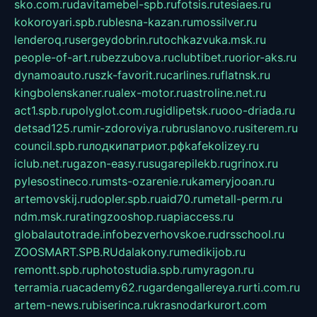
sko.com.ru
davitamebel-spb.ru
fotsis.ru
tesiaes.ru
kokoroyari.spb.ru
blesna-kazan.ru
mossilver.ru
lenderoq.ru
sergeydobrin.ru
tochkazvuka.msk.ru
people-of-art.ru
bezzubova.ru
clubtibet.ru
orior-aks.ru
dynamoauto.ru
szk-favorit.ru
carlines.ru
flatnsk.ru
kingbolenskaner.ru
alex-motor.ru
astroline.net.ru
act1.spb.ru
polyglot.com.ru
gidlipetsk.ru
ooo-driada.ru
detsad125.ru
mir-zdoroviya.ru
bruslanovo.ru
siterem.ru
council.spb.ru
лодкипатриот.рф
kafekolizey.ru
iclub.net.ru
gazon-easy.ru
sugarepilekb.ru
grinox.ru
pylesostineco.ru
msts-ozarenie.ru
kameryjooan.ru
artemovskij.ru
dopler.spb.ru
aid70.ru
metall-perm.ru
ndm.msk.ru
ratingzooshop.ru
apiaccess.ru
globalautotrade.info
bezverhovskoe.ru
drsschool.ru
ZOOSMART.SPB.RU
dalakony.ru
medikijob.ru
remontt.spb.ru
photostudia.spb.ru
myragon.ru
terramia.ru
academy62.ru
gardengallereya.ru
rti.com.ru
artem-news.ru
biserinca.ru
krasnodarkurort.com