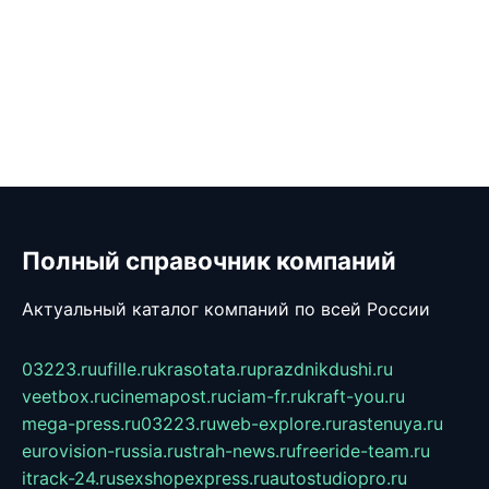
Полный справочник компаний
Актуальный каталог компаний по всей России
03223.ru
ufille.ru
krasotata.ru
prazdnikdushi.ru
veetbox.ru
cinemapost.ru
ciam-fr.ru
kraft-you.ru
mega-press.ru
03223.ru
web-explore.ru
rastenuya.ru
eurovision-russia.ru
strah-news.ru
freeride-team.ru
itrack-24.ru
sexshopexpress.ru
autostudiopro.ru