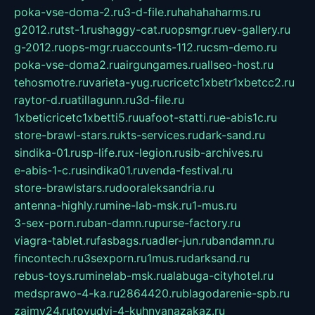
poka-vse-doma-2.ru
3-d-file.ru
hahahaharms.ru
g2012.ru
tst-1.ru
shaggy-cat.ru
opsmgr.ru
ev-gallery.ru
g-2012.ru
ops-mgr.ru
accounts-112.ru
csm-demo.ru
poka-vse-doma2.ru
airgungames.ru
allseo-host.ru
tehosmotre.ru
varieta-yug.ru
cricetc1xbetr1xbetcc2.ru
raytor-d.ru
atillagunn.ru
3d-file.ru
1xbeticricetc1xbetti5.ru
uafoot-statti.ru
e-abis1c.ru
store-brawl-stars.ru
kts-services.ru
dark-sand.ru
sindika-01.ru
sp-life.ru
x-legion.ru
sib-archives.ru
e-abis-1-c.ru
sindika01.ru
venda-festival.ru
store-brawlstars.ru
dooraleksandria.ru
antenna-highly.ru
mine-lab-msk.ru
1-mus.ru
3-sex-porn.ru
ban-damn.ru
purse-factory.ru
viagra-tablet.ru
fasbags.ru
adler-jun.ru
bandamn.ru
fincontech.ru
3sexporn.ru
1mus.ru
darksand.ru
rebus-toys.ru
minelab-msk.ru
alabuga-cityhotel.ru
medsprawo-4-ka.ru
2864420.ru
blagodarenie-spb.ru
zajmy24.ru
tovudyi-4-kuhnyanazakaz.ru