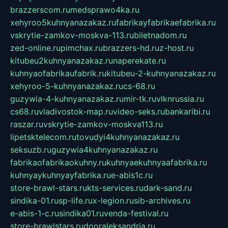
brazzerscom.ru
medsprawo4ka.ru
xehyroo5kuhnyanazakaz.ru
fabrikayfabrikaefabrika.ru
vskrytie-zamkov-moskva-113.ru
biletnadom.ru
zed-online.ru
pimchax.ru
brazzers-hd.ru
z-host.ru
kitubeu2kuhnyanazakaz.ru
naperekate.ru
kuhnyaofabrikaufabrik.ru
kitubeu-2-kuhnyanazakaz.ru
xehyroo-5-kuhnyanazakaz.ru
cs-68.ru
guzywia-4-kuhnyanazakaz.ru
mir-tk.ru
vlknrussia.ru
cs68.ru
vladivostok-map.ru
video-seks.ru
bankaribi.ru
raszar.ru
vskrytie-zamkov-moskva113.ru
lipetsktelecom.ru
tovudyi4kuhnyanazakaz.ru
seksuzb.ru
guzywia4kuhnyanazakaz.ru
fabrikaofabrikaokuhny.ru
kuhnyaekuhnyaafabrika.ru
kuhnyaykuhnyayfabrika.ru
e-abis1c.ru
store-brawl-stars.ru
kts-services.ru
dark-sand.ru
sindika-01.ru
sp-life.ru
x-legion.ru
sib-archives.ru
e-abis-1-c.ru
sindika01.ru
venda-festival.ru
store-brawlstars.ru
dooraleksandria.ru