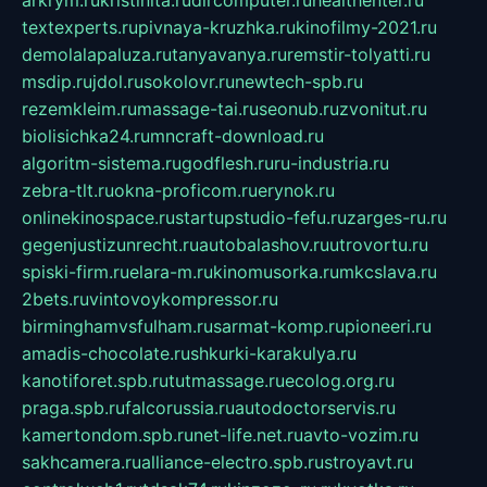
textexperts.ru
pivnaya-kruzhka.ru
kinofilmy-2021.ru
demolalapaluza.ru
tanyavanya.ru
remstir-tolyatti.ru
msdip.ru
jdol.ru
sokolovr.ru
newtech-spb.ru
rezemkleim.ru
massage-tai.ru
seonub.ru
zvonitut.ru
biolisichka24.ru
mncraft-download.ru
algoritm-sistema.ru
godflesh.ru
ru-industria.ru
zebra-tlt.ru
okna-proficom.ru
erynok.ru
onlinekinospace.ru
startupstudio-fefu.ru
zarges-ru.ru
gegenjustizunrecht.ru
autobalashov.ru
utrovortu.ru
spiski-firm.ru
elara-m.ru
kinomusorka.ru
mkcslava.ru
2bets.ru
vintovoykompressor.ru
birminghamvsfulham.ru
sarmat-komp.ru
pioneeri.ru
amadis-chocolate.ru
shkurki-karakulya.ru
kanotiforet.spb.ru
tutmassage.ru
ecolog.org.ru
praga.spb.ru
falcorussia.ru
autodoctorservis.ru
kamertondom.spb.ru
net-life.net.ru
avto-vozim.ru
sakhcamera.ru
alliance-electro.spb.ru
stroyavt.ru