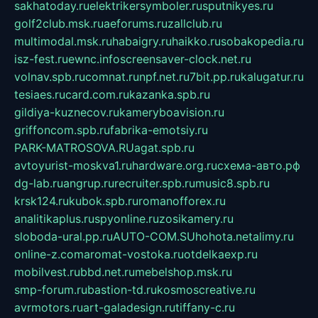
sakhatoday.ru
elektrikersymboler.ru
sputnikyes.ru
golf2club.msk.ru
aeforums.ru
zallclub.ru
multimodal.msk.ru
habaigry.ru
haikko.ru
sobakopedia.ru
isz-fest.ru
ewnc.info
screensaver-clock.net.ru
volnav.spb.ru
comnat.ru
npf.net.ru
7bit.pp.ru
kalugatur.ru
tesiaes.ru
card.com.ru
kazanka.spb.ru
gildiya-kuznecov.ru
kameryboavision.ru
griffoncom.spb.ru
fabrika-emotsiy.ru
PARK-MATROSOVA.RU
agat.spb.ru
avtoyurist-moskva1.ru
hardware.org.ru
схема-авто.рф
dg-lab.ru
angrup.ru
recruiter.spb.ru
music8.spb.ru
krsk124.ru
kubok.spb.ru
romanofforex.ru
analitikaplus.ru
spyonline.ru
zosikamery.ru
sloboda-ural.pp.ru
AUTO-COM.SU
hohota.net
alimy.ru
online-z.com
aromat-vostoka.ru
otdelkaexp.ru
mobilvest.ru
bbd.net.ru
mebelshop.msk.ru
smp-forum.ru
bastion-td.ru
kosmoscreative.ru
avrmotors.ru
art-galadesign.ru
tiffany-c.ru