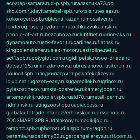
ecostep-samara.ru
d-p.spb.ru
галактика73.рф
sko.com.ru
davitamebel-spb.ru
fotsis.ru
tesiaes.ru
kokoroyari.spb.ru
blesna-kazan.ru
mossilver.ru
lenderoq.ru
sergeydobrin.ru
tochkazvuka.msk.ru
people-of-art.ru
bezzubova.ru
clubtibet.ru
orior-aks.ru
dynamoauto.ru
szk-favorit.ru
carlines.ru
flatnsk.ru
kingbolenskaner.ru
alex-motor.ru
astroline.net.ru
act1.spb.ru
polyglot.com.ru
gidlipetsk.ru
ooo-driada.ru
detsad125.ru
mir-zdoroviya.ru
bruslanovo.ru
siterem.ru
council.spb.ru
лодкипатриот.рф
kafekolizey.ru
iclub.net.ru
gazon-easy.ru
sugarepilekb.ru
grinox.ru
pylesostineco.ru
msts-ozarenie.ru
kameryjooan.ru
artemovskij.ru
dopler.spb.ru
aid70.ru
metall-perm.ru
ndm.msk.ru
ratingzooshop.ru
apiaccess.ru
globalautotrade.info
bezverhovskoe.ru
drsschool.ru
ZOOSMART.SPB.RU
dalakony.ru
medikijob.ru
remontt.spb.ru
photostudia.spb.ru
myragon.ru
terramia.ru
academy62.ru
gardengallereya.ru
rti.com.ru