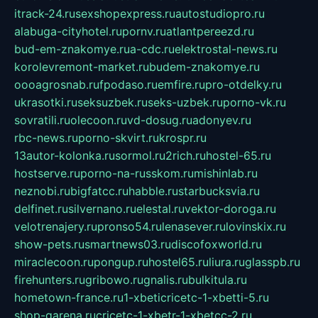
itrack-24.ru
sexshopexpress.ru
autostudiopro.ru
alabuga-cityhotel.ru
pornv.ru
atlantpereezd.ru
bud-em-znakomye.ru
a-cdc.ru
elektrostal-news.ru
korolevremont-market.ru
budem-znakomye.ru
oooagrosnab.ru
fpodaso.ru
emfire.ru
pro-otdelky.ru
ukrasotki.ru
seksuzbek.ru
seks-uzbek.ru
porno-vk.ru
sovratili.ru
olecoon.ru
vd-dosug.ru
adonyev.ru
rbc-news.ru
porno-skvirt.ru
krospr.ru
13autor-kolonka.ru
sormol.ru
2rich.ru
hostel-65.ru
hostserve.ru
porno-na-russkom.ru
mishinlab.ru
neznobi.ru
bigfatcc.ru
habble.ru
starbucksvia.ru
delfinet.ru
silvernano.ru
elestal.ru
vektor-doroga.ru
velotrenajery.ru
pronso54.ru
lenasever.ru
lovinskix.ru
show-pets.ru
smartnews03.ru
discofoxworld.ru
miraclecoon.ru
pongup.ru
hostel65.ru
liura.ru
glasspb.ru
firehunters.ru
gribowo.ru
gnalis.ru
bulkitula.ru
hometown-france.ru
1-xbeticricetc-1-xbetti-5.ru
shop-garena.ru
cricetc-1-xbetr-1-xbetcc-2.ru