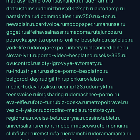
matrasy-kemerovo.ru
ashanet.ru
trade-farm.ru
dotcustoms.ru
domizbrusa9x12spb.ru
autodamp.ru
narasimha.ru
djcommodities.ru
nv750.ru
x-ton.ru
newsplain.ru
cardvoice.ru
modopaper.ru
manunae.ru
gbget.ru
alfeihavsalnassr.ru
madoma.ru
tajuncos.ru
petrovkasports.ru
porno-online-besplatno.ru
splclub.ru
york-life.ru
doroga-expo.ru
ribery.ru
cleanmedicine.ru
slovar-ivrit.ru
porno-video-besplatno.ru
seks-365.ru
ovucontrol.ru
sloty-igrovyye-avtomaty.ru
ru-industriya.ru
russkoe-porno-besplatno.ru
belgorod-day.ru
digilith.ru
pichkurovlab.ru
medic-today.ru
taksu.ru
comp123.ru
don-ykt.ru
teensvoice.ru
imgsharing.ru
domashnee-porno.ru
eva-elfie.ru
foto-tur.ru
biz-doska.ru
metropoltravel.ru
veslo-i-yakor.ru
borodino-media.ru
rostotsky.ru
regionufa.ru
weiss-bet.ru
zaryna.ru
casinotablet.ru
universalia.ru
remont-mebeli-moscow.ru
termomur.ru
clubfisher.ru
remstirufa.ru
erdamchi.ru
doramamama.ru