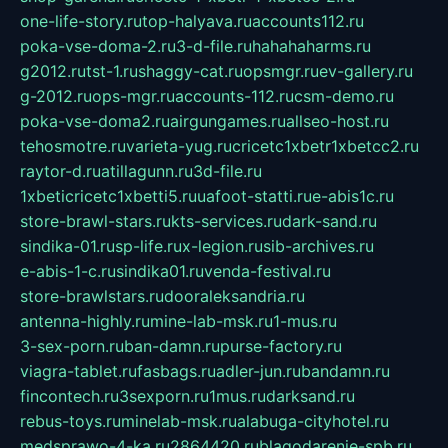
one-life-story.ru
top-halyava.ru
accounts112.ru
poka-vse-doma-2.ru
3-d-file.ru
hahahaharms.ru
g2012.ru
tst-1.ru
shaggy-cat.ru
opsmgr.ru
ev-gallery.ru
g-2012.ru
ops-mgr.ru
accounts-112.ru
csm-demo.ru
poka-vse-doma2.ru
airgungames.ru
allseo-host.ru
tehosmotre.ru
varieta-yug.ru
cricetc1xbetr1xbetcc2.ru
raytor-d.ru
atillagunn.ru
3d-file.ru
1xbeticricetc1xbetti5.ru
uafoot-statti.ru
e-abis1c.ru
store-brawl-stars.ru
kts-services.ru
dark-sand.ru
sindika-01.ru
sp-life.ru
x-legion.ru
sib-archives.ru
e-abis-1-c.ru
sindika01.ru
venda-festival.ru
store-brawlstars.ru
dooraleksandria.ru
antenna-highly.ru
mine-lab-msk.ru
1-mus.ru
3-sex-porn.ru
ban-damn.ru
purse-factory.ru
viagra-tablet.ru
fasbags.ru
adler-jun.ru
bandamn.ru
fincontech.ru
3sexporn.ru
1mus.ru
darksand.ru
rebus-toys.ru
minelab-msk.ru
alabuga-cityhotel.ru
medsprawo-4-ka.ru
2864420.ru
blagodarenie-spb.ru