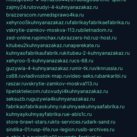
zajmy24.ru
tovudyi-4-kuhnyanazakaz.ru
brazzerscom.ru
medsprawo4ka.ru
xehyroo5kuhnyanazakaz.ru
fabrikayfabrikaefabrika.ru
vskrytie-zamkov-moskva-113.ru
biletnadom.ru
zed-online.ru
pimchax.ru
brazzers-hd.ru
z-host.ru
kitubeu2kuhnyanazakaz.ru
naperekate.ru
kuhnyaofabrikaufabrik.ru
kitubeu-2-kuhnyanazakaz.ru
xehyroo-5-kuhnyanazakaz.ru
cs-68.ru
guzywia-4-kuhnyanazakaz.ru
mir-tk.ru
vlknrussia.ru
cs68.ru
vladivostok-map.ru
video-seks.ru
bankaribi.ru
raszar.ru
vskrytie-zamkov-moskva113.ru
lipetsktelecom.ru
tovudyi4kuhnyanazakaz.ru
seksuzb.ru
guzywia4kuhnyanazakaz.ru
fabrikaofabrikaokuhny.ru
kuhnyaekuhnyaafabrika.ru
kuhnyaykuhnyayfabrika.ru
e-abis1c.ru
store-brawl-stars.ru
kts-services.ru
dark-sand.ru
sindika-01.ru
sp-life.ru
x-legion.ru
sib-archives.ru
e-abis-1-c.ru
sindika01.ru
venda-festival.ru