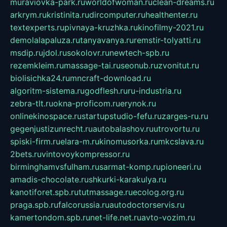
muraviovka-park.ru
worldofwoman.ru
clean-dreams.ru
arkrym.ru
kristinita.ru
dircomputer.ru
healthenter.ru
textexperts.ru
pivnaya-kruzhka.ru
kinofilmy-2021.ru
demolalapaluza.ru
tanyavanya.ru
remstir-tolyatti.ru
msdip.ru
jdol.ru
sokolovr.ru
newtech-spb.ru
rezemkleim.ru
massage-tai.ru
seonub.ru
zvonitut.ru
biolisichka24.ru
mncraft-download.ru
algoritm-sistema.ru
godflesh.ru
ru-industria.ru
zebra-tlt.ru
okna-proficom.ru
erynok.ru
onlinekinospace.ru
startupstudio-fefu.ru
zarges-ru.ru
gegenjustizunrecht.ru
autobalashov.ru
utrovortu.ru
spiski-firm.ru
elara-m.ru
kinomusorka.ru
mkcslava.ru
2bets.ru
vintovoykompressor.ru
birminghamvsfulham.ru
sarmat-komp.ru
pioneeri.ru
amadis-chocolate.ru
shkurki-karakulya.ru
kanotiforet.spb.ru
tutmassage.ru
ecolog.org.ru
praga.spb.ru
falcorussia.ru
autodoctorservis.ru
kamertondom.spb.ru
net-life.net.ru
avto-vozim.ru