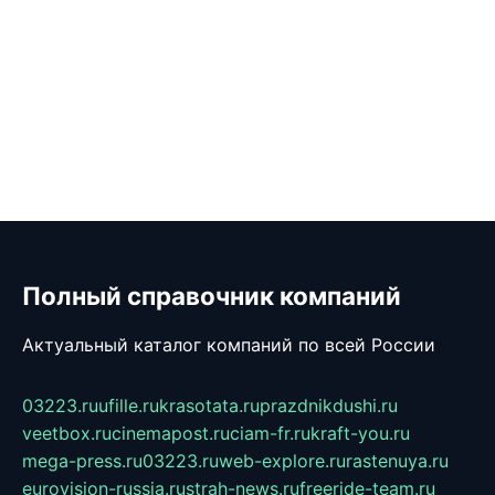
Полный справочник компаний
Актуальный каталог компаний по всей России
03223.ru
ufille.ru
krasotata.ru
prazdnikdushi.ru
veetbox.ru
cinemapost.ru
ciam-fr.ru
kraft-you.ru
mega-press.ru
03223.ru
web-explore.ru
rastenuya.ru
eurovision-russia.ru
strah-news.ru
freeride-team.ru