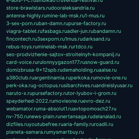
store-brawlstars.ru
dooraleksandria.ru
antenna-highly.ru
mine-lab-msk.ru
1-mus.ru
3-sex-porn.ru
ban-damn.ru
purse-factory.ru
viagra-tablet.ru
fasbags.ru
adler-jun.ru
bandamn.ru
fincontech.ru
3sexporn.ru
1mus.ru
darksand.ru
rebus-toys.ru
minelab-msk.ru
rtdco.ru
seo-prodvizhenie-sajtov-stroitelnyh-kompanij.ru
card-voice.ru
rulonnyygazon177.ru
snow-guard.ru
domizbrusa-9x12spb.ru
demaholding.ru
aalse.ru
a380club.ru
argentinamia.ru
perkoka.ru
movie-one.ru
perk-oka.ru
g-octopus.ru
sibarchives.ru
andreislyusar.ru
naruto-x.ru
pursefactory.ru
tor-lyubov-i-grom.ru
spayderhed-2022.ru
movieone.ru
evro-dez.ru
webamator.ru
ma-absolut1.ru
avtopomosch27.ru
nv-750.ru
news-plain.ru
nertansaga.ru
delanalad.ru
dizfiles.ru
youtubefree.ru
aria-family.ru
roadli.ru
planeta-samara.ru
mysmartbuy.ru