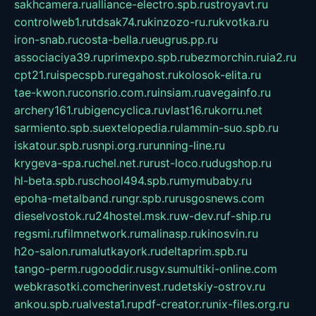
sakhcamera.ru
alliance-electro.spb.ru
stroyavt.ru
controlweb1.ru
tdsak74.ru
kinzozo-ru.ru
kvotka.ru
iron-snab.ru
costa-bella.ru
eugrus.pp.ru
associaciya39.ru
primexpo.spb.ru
bezmorchin.ru
ia2.ru
cpt21.ru
ispecspb.ru
regahost.ru
kolosok-elita.ru
tae-kwon.ru
consrio.com.ru
insiam.ru
avegainfo.ru
archery161.ru
bigencyclica.ru
vlast16.ru
korru.net
sarmiento.spb.su
extelopedia.ru
lammin-suo.spb.ru
iskatour.spb.ru
snpi.org.ru
running-line.ru
krygeva-spa.ru
chel.net.ru
rust-loco.ru
dugshop.ru
hl-beta.spb.ru
school494.spb.ru
mymubaby.ru
epoha-metalband.ru
ngr.spb.ru
rusgosnews.com
dieselvostok.ru
24hostel.msk.ru
w-dev.ru
f-ship.ru
regsmi.ru
filmnetwork.ru
malinasp.ru
kinosvin.ru
h2o-salon.ru
malutkayork.ru
deltaprim.spb.ru
tango-perm.ru
gooddir.ru
sgv.su
multiki-online.com
webkrasotki.com
cherinvest.ru
detskiy-ostrov.ru
ankou.spb.ru
alvesta1.ru
pdf-creator.ru
nix-files.org.ru