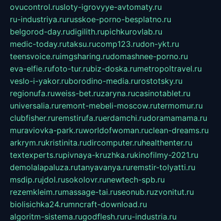
ovucontrol.ru
sloty-igrovyye-avtomaty.ru
ru-industriya.ru
russkoe-porno-besplatno.ru
belgorod-day.ru
digilith.ru
pichkurovlab.ru
medic-today.ru
taksu.ru
comp123.ru
don-ykt.ru
teensvoice.ru
imgsharing.ru
domashnee-porno.ru
eva-elfie.ru
foto-tur.ru
biz-doska.ru
metropoltravel.ru
veslo-i-yakor.ru
borodino-media.ru
rostotsky.ru
regionufa.ru
weiss-bet.ru
zaryna.ru
casinotablet.ru
universalia.ru
remont-mebeli-moscow.ru
termomur.ru
clubfisher.ru
remstirufa.ru
erdamchi.ru
doramamama.ru
muraviovka-park.ru
worldofwoman.ru
clean-dreams.ru
arkrym.ru
kristinita.ru
dircomputer.ru
healthenter.ru
textexperts.ru
pivnaya-kruzhka.ru
kinofilmy-2021.ru
demolalapaluza.ru
tanyavanya.ru
remstir-tolyatti.ru
msdip.ru
jdol.ru
sokolovr.ru
newtech-spb.ru
rezemkleim.ru
massage-tai.ru
seonub.ru
zvonitut.ru
biolisichka24.ru
mncraft-download.ru
algoritm-sistema.ru
godflesh.ru
ru-industria.ru