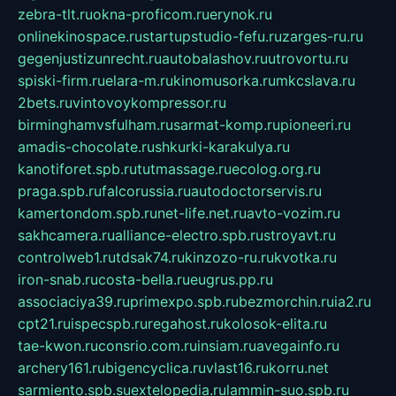
zebra-tlt.ru
okna-proficom.ru
erynok.ru
onlinekinospace.ru
startupstudio-fefu.ru
zarges-ru.ru
gegenjustizunrecht.ru
autobalashov.ru
utrovortu.ru
spiski-firm.ru
elara-m.ru
kinomusorka.ru
mkcslava.ru
2bets.ru
vintovoykompressor.ru
birminghamvsfulham.ru
sarmat-komp.ru
pioneeri.ru
amadis-chocolate.ru
shkurki-karakulya.ru
kanotiforet.spb.ru
tutmassage.ru
ecolog.org.ru
praga.spb.ru
falcorussia.ru
autodoctorservis.ru
kamertondom.spb.ru
net-life.net.ru
avto-vozim.ru
sakhcamera.ru
alliance-electro.spb.ru
stroyavt.ru
controlweb1.ru
tdsak74.ru
kinzozo-ru.ru
kvotka.ru
iron-snab.ru
costa-bella.ru
eugrus.pp.ru
associaciya39.ru
primexpo.spb.ru
bezmorchin.ru
ia2.ru
cpt21.ru
ispecspb.ru
regahost.ru
kolosok-elita.ru
tae-kwon.ru
consrio.com.ru
insiam.ru
avegainfo.ru
archery161.ru
bigencyclica.ru
vlast16.ru
korru.net
sarmiento.spb.su
extelopedia.ru
lammin-suo.spb.ru