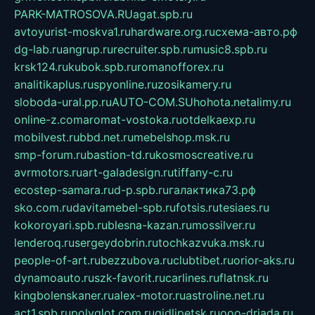
PARK-MATROSOVA.RU
agat.spb.ru
avtoyurist-moskva1.ru
hardware.org.ru
схема-авто.рф
dg-lab.ru
angrup.ru
recruiter.spb.ru
music8.spb.ru
krsk124.ru
kubok.spb.ru
romanofforex.ru
analitikaplus.ru
spyonline.ru
zosikamery.ru
sloboda-ural.pp.ru
AUTO-COM.SU
hohota.net
alimy.ru
online-z.com
aromat-vostoka.ru
otdelkaexp.ru
mobilvest.ru
bbd.net.ru
mebelshop.msk.ru
smp-forum.ru
bastion-td.ru
kosmoscreative.ru
avrmotors.ru
art-galadesign.ru
tiffany-c.ru
ecostep-samara.ru
d-p.spb.ru
галактика73.рф
sko.com.ru
davitamebel-spb.ru
fotsis.ru
tesiaes.ru
kokoroyari.spb.ru
blesna-kazan.ru
mossilver.ru
lenderoq.ru
sergeydobrin.ru
tochkazvuka.msk.ru
people-of-art.ru
bezzubova.ru
clubtibet.ru
orior-aks.ru
dynamoauto.ru
szk-favorit.ru
carlines.ru
flatnsk.ru
kingbolenskaner.ru
alex-motor.ru
astroline.net.ru
act1.spb.ru
polyglot.com.ru
gidlipetsk.ru
ooo-driada.ru