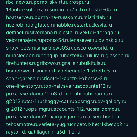
rbc-news.ru
porno-skvirt.ru
krospr.ru
13autor-kolonka.ru
sormol.ru
2rich.ru
hostel-65.ru
hostserve.ru
porno-na-russkom.ru
mishinlab.ru
neznobi.ru
bigfatcc.ru
habble.ru
starbucksvia.ru
delfinet.ru
silvernano.ru
elestal.ru
vektor-doroga.ru
velotrenajery.ru
pronso54.ru
lenasever.ru
lovinskix.ru
show-pets.ru
smartnews03.ru
discofoxworld.ru
miraclecoon.ru
pongup.ru
hostel65.ru
liura.ru
glasspb.ru
firehunters.ru
gribowo.ru
gnalis.ru
bulkitula.ru
hometown-france.ru
1-xbeticricetc-1-xbetti-5.ru
shop-garena.ru
cricetc-1-xbetr-1-xbetcc-2.ru
one-life-story.ru
top-halyava.ru
accounts112.ru
poka-vse-doma-2.ru
3-d-file.ru
hahahaharms.ru
g2012.ru
tst-1.ru
shaggy-cat.ru
opsmgr.ru
ev-gallery.ru
g-2012.ru
ops-mgr.ru
accounts-112.ru
csm-demo.ru
poka-vse-doma2.ru
airgungames.ru
allseo-host.ru
tehosmotre.ru
varieta-yug.ru
cricetc1xbetr1xbetcc2.ru
raytor-d.ru
atillagunn.ru
3d-file.ru