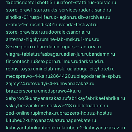
1xbeticricetc1xbetti5.ru
uafoot-statti.ru
e-abis1c.ru
store-brawl-stars.ru
kts-services.ru
dark-sand.ru
sindika-01.ru
sp-life.ru
x-legion.ru
sib-archives.ru
e-abis-1-c.ru
sindika01.ru
venda-festival.ru
store-brawlstars.ru
dooraleksandria.ru
antenna-highly.ru
mine-lab-msk.ru
1-mus.ru
3-sex-porn.ru
ban-damn.ru
purse-factory.ru
viagra-tablet.ru
fasbags.ru
adler-jun.ru
bandamn.ru
fincontech.ru
3sexporn.ru
1mus.ru
darksand.ru
rebus-toys.ru
minelab-msk.ru
alabuga-cityhotel.ru
medsprawo-4-ka.ru
2864420.ru
blagodarenie-spb.ru
zajmy24.ru
tovudyi-4-kuhnyanazakaz.ru
brazzerscom.ru
medsprawo4ka.ru
xehyroo5kuhnyanazakaz.ru
fabrikayfabrikaefabrika.ru
vskrytie-zamkov-moskva-113.ru
biletnadom.ru
zed-online.ru
pimchax.ru
brazzers-hd.ru
z-host.ru
kitubeu2kuhnyanazakaz.ru
naperekate.ru
kuhnyaofabrikaufabrik.ru
kitubeu-2-kuhnyanazakaz.ru