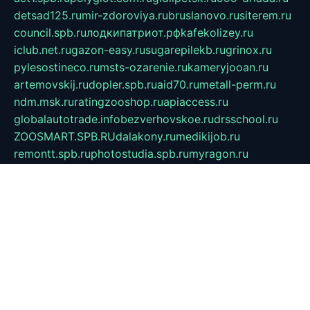
detsad125.ru
mir-zdoroviya.ru
bruslanovo.ru
siterem.ru
council.spb.ru
лодкипатриот.рф
kafekolizey.ru
iclub.net.ru
gazon-easy.ru
sugarepilekb.ru
grinox.ru
pylesostineco.ru
msts-ozarenie.ru
kameryjooan.ru
artemovskij.ru
dopler.spb.ru
aid70.ru
metall-perm.ru
ndm.msk.ru
ratingzooshop.ru
apiaccess.ru
globalautotrade.info
bezverhovskoe.ru
drsschool.ru
ZOOSMART.SPB.RU
dalakony.ru
medikijob.ru
remontt.spb.ru
photostudia.spb.ru
myragon.ru
terramia.ru
academy62.ru
gardengallereya.ru
rti.com.ru
artem-news.ru
biserinca.ru
krasnodarkurort.com
imshowtv.ru
mebel-v-tule.ru
mobtopik.ru
pcsecurity.net.ru
tool-sib.ru
multimetrunit.ru
sp-tour.ru
fan-cs.ru
santeh-russia.ru
symbian9.net.ru
DSHAIR.RU
tmmotors.spb.ru
xjocuricopii.com
musavtomat.msk.ru
obustrojdom.ru
sovetcik.ru
ybaranovskaya.ru
ppknews.ru
cult-alshei.ru
JAPANRUSSIA.RU
proekciyamebel.ru
imper-finans.ru
rim.org.ru