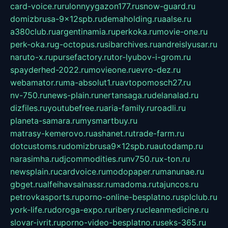
card-voice.ru
rulonnyygazon177.ru
snow-guard.ru
domizbrusa-9x12spb.ru
demaholding.ru
aalse.ru
a380club.ru
argentinamia.ru
perkoka.ru
movie-one.ru
perk-oka.ru
g-octopus.ru
sibarchives.ru
andreislyusar.ru
naruto-x.ru
pursefactory.ru
tor-lyubov-i-grom.ru
spayderhed-2022.ru
movieone.ru
evro-dez.ru
webamator.ru
ma-absolut1.ru
avtopomosch27.ru
nv-750.ru
news-plain.ru
nertansaga.ru
delanalad.ru
dizfiles.ru
youtubefree.ru
aria-family.ru
roadli.ru
planeta-samara.ru
mysmartbuy.ru
matrasy-kemerovo.ru
ashanet.ru
trade-farm.ru
dotcustoms.ru
domizbrusa9x12spb.ru
autodamp.ru
narasimha.ru
djcommodities.ru
nv750.ru
x-ton.ru
newsplain.ru
cardvoice.ru
modopaper.ru
manunae.ru
gbget.ru
alfeihavsalnassr.ru
madoma.ru
tajuncos.ru
petrovkasports.ru
porno-online-besplatno.ru
splclub.ru
york-life.ru
doroga-expo.ru
ribery.ru
cleanmedicine.ru
slovar-ivrit.ru
porno-video-besplatno.ru
seks-365.ru