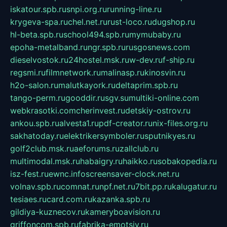
iskatour.spb.ru
snpi.org.ru
running-line.ru
krygeva-spa.ru
chel.net.ru
rust-loco.ru
dugshop.ru
hl-beta.spb.ru
school494.spb.ru
mymubaby.ru
epoha-metalband.ru
ngr.spb.ru
rusgosnews.com
dieselvostok.ru
24hostel.msk.ru
w-dev.ru
f-ship.ru
regsmi.ru
filmnetwork.ru
malinasp.ru
kinosvin.ru
h2o-salon.ru
malutkayork.ru
deltaprim.spb.ru
tango-perm.ru
gooddir.ru
sgv.su
multiki-online.com
webkrasotki.com
cherinvest.ru
detskiy-ostrov.ru
ankou.spb.ru
alvesta1.ru
pdf-creator.ru
nix-files.org.ru
sakhatoday.ru
elektrikersymboler.ru
sputnikyes.ru
golf2club.msk.ru
aeforums.ru
zallclub.ru
multimodal.msk.ru
habaigry.ru
haikko.ru
sobakopedia.ru
isz-fest.ru
ewnc.info
screensaver-clock.net.ru
volnav.spb.ru
comnat.ru
npf.net.ru
7bit.pp.ru
kalugatur.ru
tesiaes.ru
card.com.ru
kazanka.spb.ru
gildiya-kuznecov.ru
kameryboavision.ru
griffoncom.spb.ru
fabrika-emotsiy.ru