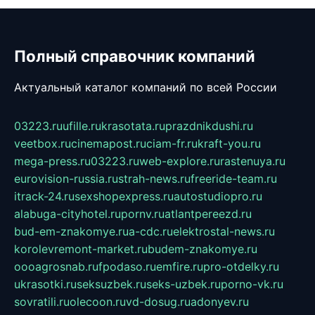
Полный справочник компаний
Актуальный каталог компаний по всей России
03223.ru
ufille.ru
krasotata.ru
prazdnikdushi.ru
veetbox.ru
cinemapost.ru
ciam-fr.ru
kraft-you.ru
mega-press.ru
03223.ru
web-explore.ru
rastenuya.ru
eurovision-russia.ru
strah-news.ru
freeride-team.ru
itrack-24.ru
sexshopexpress.ru
autostudiopro.ru
alabuga-cityhotel.ru
pornv.ru
atlantpereezd.ru
bud-em-znakomye.ru
a-cdc.ru
elektrostal-news.ru
korolevremont-market.ru
budem-znakomye.ru
oooagrosnab.ru
fpodaso.ru
emfire.ru
pro-otdelky.ru
ukrasotki.ru
seksuzbek.ru
seks-uzbek.ru
porno-vk.ru
sovratili.ru
olecoon.ru
vd-dosug.ru
adonyev.ru