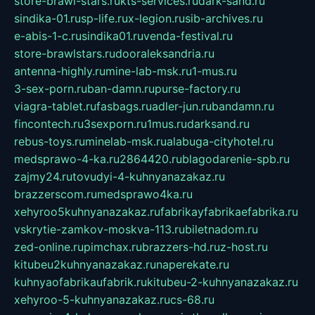
store-brawl-stars.ru
kts-services.ru
dark-sand.ru
sindika-01.ru
sp-life.ru
x-legion.ru
sib-archives.ru
e-abis-1-c.ru
sindika01.ru
venda-festival.ru
store-brawlstars.ru
dooraleksandria.ru
antenna-highly.ru
mine-lab-msk.ru
1-mus.ru
3-sex-porn.ru
ban-damn.ru
purse-factory.ru
viagra-tablet.ru
fasbags.ru
adler-jun.ru
bandamn.ru
fincontech.ru
3sexporn.ru
1mus.ru
darksand.ru
rebus-toys.ru
minelab-msk.ru
alabuga-cityhotel.ru
medsprawo-4-ka.ru
2864420.ru
blagodarenie-spb.ru
zajmy24.ru
tovudyi-4-kuhnyanazakaz.ru
brazzerscom.ru
medsprawo4ka.ru
xehyroo5kuhnyanazakaz.ru
fabrikayfabrikaefabrika.ru
vskrytie-zamkov-moskva-113.ru
biletnadom.ru
zed-online.ru
pimchax.ru
brazzers-hd.ru
z-host.ru
kitubeu2kuhnyanazakaz.ru
naperekate.ru
kuhnyaofabrikaufabrik.ru
kitubeu-2-kuhnyanazakaz.ru
xehyroo-5-kuhnyanazakaz.ru
cs-68.ru