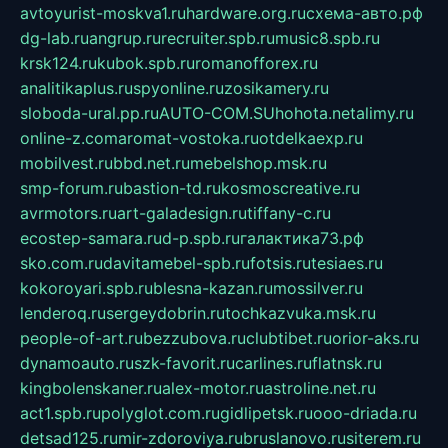
avtoyurist-moskva1.ru
hardware.org.ru
схема-авто.рф
dg-lab.ru
angrup.ru
recruiter.spb.ru
music8.spb.ru
krsk124.ru
kubok.spb.ru
romanofforex.ru
analitikaplus.ru
spyonline.ru
zosikamery.ru
sloboda-ural.pp.ru
AUTO-COM.SU
hohota.net
alimy.ru
online-z.com
aromat-vostoka.ru
otdelkaexp.ru
mobilvest.ru
bbd.net.ru
mebelshop.msk.ru
smp-forum.ru
bastion-td.ru
kosmoscreative.ru
avrmotors.ru
art-galadesign.ru
tiffany-c.ru
ecostep-samara.ru
d-p.spb.ru
галактика73.рф
sko.com.ru
davitamebel-spb.ru
fotsis.ru
tesiaes.ru
kokoroyari.spb.ru
blesna-kazan.ru
mossilver.ru
lenderoq.ru
sergeydobrin.ru
tochkazvuka.msk.ru
people-of-art.ru
bezzubova.ru
clubtibet.ru
orior-aks.ru
dynamoauto.ru
szk-favorit.ru
carlines.ru
flatnsk.ru
kingbolenskaner.ru
alex-motor.ru
astroline.net.ru
act1.spb.ru
polyglot.com.ru
gidlipetsk.ru
ooo-driada.ru
detsad125.ru
mir-zdoroviya.ru
bruslanovo.ru
siterem.ru