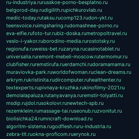
ru-industriya.ru
russkoe-porno-besplatno.ru
belgorod-day.ru
digilith.ru
pichkurovlab.ru
medic-today.ru
taksu.ru
comp123.ru
don-ykt.ru
teensvoice.ru
imgsharing.ru
domashnee-porno.ru
eva-elfie.ru
foto-tur.ru
biz-doska.ru
metropoltravel.ru
veslo-i-yakor.ru
borodino-media.ru
rostotsky.ru
regionufa.ru
weiss-bet.ru
zaryna.ru
casinotablet.ru
universalia.ru
remont-mebeli-moscow.ru
termomur.ru
clubfisher.ru
remstirufa.ru
erdamchi.ru
doramamama.ru
muraviovka-park.ru
worldofwoman.ru
clean-dreams.ru
arkrym.ru
kristinita.ru
dircomputer.ru
healthenter.ru
textexperts.ru
pivnaya-kruzhka.ru
kinofilmy-2021.ru
demolalapaluza.ru
tanyavanya.ru
remstir-tolyatti.ru
msdip.ru
jdol.ru
sokolovr.ru
newtech-spb.ru
rezemkleim.ru
massage-tai.ru
seonub.ru
zvonitut.ru
biolisichka24.ru
mncraft-download.ru
algoritm-sistema.ru
godflesh.ru
ru-industria.ru
zebra-tlt.ru
okna-proficom.ru
erynok.ru