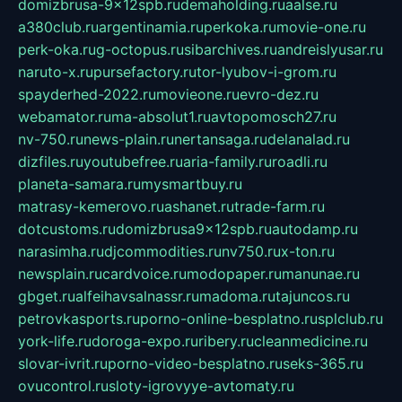
domizbrusa-9x12spb.ru
demaholding.ru
aalse.ru
a380club.ru
argentinamia.ru
perkoka.ru
movie-one.ru
perk-oka.ru
g-octopus.ru
sibarchives.ru
andreislyusar.ru
naruto-x.ru
pursefactory.ru
tor-lyubov-i-grom.ru
spayderhed-2022.ru
movieone.ru
evro-dez.ru
webamator.ru
ma-absolut1.ru
avtopomosch27.ru
nv-750.ru
news-plain.ru
nertansaga.ru
delanalad.ru
dizfiles.ru
youtubefree.ru
aria-family.ru
roadli.ru
planeta-samara.ru
mysmartbuy.ru
matrasy-kemerovo.ru
ashanet.ru
trade-farm.ru
dotcustoms.ru
domizbrusa9x12spb.ru
autodamp.ru
narasimha.ru
djcommodities.ru
nv750.ru
x-ton.ru
newsplain.ru
cardvoice.ru
modopaper.ru
manunae.ru
gbget.ru
alfeihavsalnassr.ru
madoma.ru
tajuncos.ru
petrovkasports.ru
porno-online-besplatno.ru
splclub.ru
york-life.ru
doroga-expo.ru
ribery.ru
cleanmedicine.ru
slovar-ivrit.ru
porno-video-besplatno.ru
seks-365.ru
ovucontrol.ru
sloty-igrovyye-avtomaty.ru