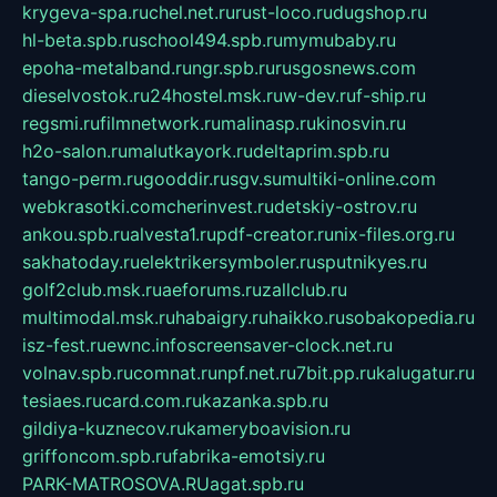
krygeva-spa.ru
chel.net.ru
rust-loco.ru
dugshop.ru
hl-beta.spb.ru
school494.spb.ru
mymubaby.ru
epoha-metalband.ru
ngr.spb.ru
rusgosnews.com
dieselvostok.ru
24hostel.msk.ru
w-dev.ru
f-ship.ru
regsmi.ru
filmnetwork.ru
malinasp.ru
kinosvin.ru
h2o-salon.ru
malutkayork.ru
deltaprim.spb.ru
tango-perm.ru
gooddir.ru
sgv.su
multiki-online.com
webkrasotki.com
cherinvest.ru
detskiy-ostrov.ru
ankou.spb.ru
alvesta1.ru
pdf-creator.ru
nix-files.org.ru
sakhatoday.ru
elektrikersymboler.ru
sputnikyes.ru
golf2club.msk.ru
aeforums.ru
zallclub.ru
multimodal.msk.ru
habaigry.ru
haikko.ru
sobakopedia.ru
isz-fest.ru
ewnc.info
screensaver-clock.net.ru
volnav.spb.ru
comnat.ru
npf.net.ru
7bit.pp.ru
kalugatur.ru
tesiaes.ru
card.com.ru
kazanka.spb.ru
gildiya-kuznecov.ru
kameryboavision.ru
griffoncom.spb.ru
fabrika-emotsiy.ru
PARK-MATROSOVA.RU
agat.spb.ru