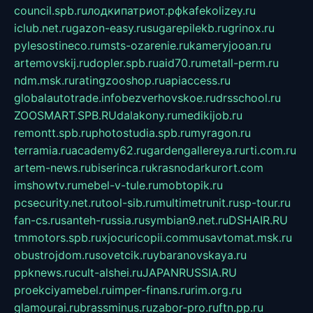
council.spb.ru
лодкипатриот.рф
kafekolizey.ru
iclub.net.ru
gazon-easy.ru
sugarepilekb.ru
grinox.ru
pylesostineco.ru
msts-ozarenie.ru
kameryjooan.ru
artemovskij.ru
dopler.spb.ru
aid70.ru
metall-perm.ru
ndm.msk.ru
ratingzooshop.ru
apiaccess.ru
globalautotrade.info
bezverhovskoe.ru
drsschool.ru
ZOOSMART.SPB.RU
dalakony.ru
medikijob.ru
remontt.spb.ru
photostudia.spb.ru
myragon.ru
terramia.ru
academy62.ru
gardengallereya.ru
rti.com.ru
artem-news.ru
biserinca.ru
krasnodarkurort.com
imshowtv.ru
mebel-v-tule.ru
mobtopik.ru
pcsecurity.net.ru
tool-sib.ru
multimetrunit.ru
sp-tour.ru
fan-cs.ru
santeh-russia.ru
symbian9.net.ru
DSHAIR.RU
tmmotors.spb.ru
xjocuricopii.com
musavtomat.msk.ru
obustrojdom.ru
sovetcik.ru
ybaranovskaya.ru
ppknews.ru
cult-alshei.ru
JAPANRUSSIA.RU
proekciyamebel.ru
imper-finans.ru
rim.org.ru
glamourai.ru
brassminus.ru
zabor-pro.ru
ftn.pp.ru