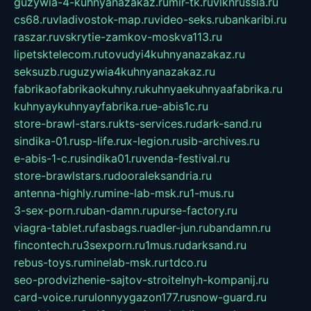
guzywia-4-kuhnyanazakaz.ru
mir-tk.ru
vlknrussia.ru
cs68.ru
vladivostok-map.ru
video-seks.ru
bankaribi.ru
raszar.ru
vskrytie-zamkov-moskva113.ru
lipetsktelecom.ru
tovudyi4kuhnyanazakaz.ru
seksuzb.ru
guzywia4kuhnyanazakaz.ru
fabrikaofabrikaokuhny.ru
kuhnyaekuhnyaafabrika.ru
kuhnyaykuhnyayfabrika.ru
e-abis1c.ru
store-brawl-stars.ru
kts-services.ru
dark-sand.ru
sindika-01.ru
sp-life.ru
x-legion.ru
sib-archives.ru
e-abis-1-c.ru
sindika01.ru
venda-festival.ru
store-brawlstars.ru
dooraleksandria.ru
antenna-highly.ru
mine-lab-msk.ru
1-mus.ru
3-sex-porn.ru
ban-damn.ru
purse-factory.ru
viagra-tablet.ru
fasbags.ru
adler-jun.ru
bandamn.ru
fincontech.ru
3sexporn.ru
1mus.ru
darksand.ru
rebus-toys.ru
minelab-msk.ru
rtdco.ru
seo-prodvizhenie-sajtov-stroitelnyh-kompanij.ru
card-voice.ru
rulonnyygazon177.ru
snow-guard.ru