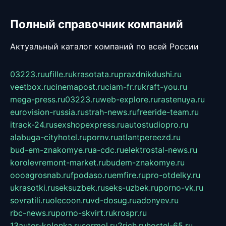
Полный справочник компаний
Актуальный каталог компаний по всей России
03223.ru
ufille.ru
krasotata.ru
prazdnikdushi.ru
veetbox.ru
cinemapost.ru
ciam-fr.ru
kraft-you.ru
mega-press.ru
03223.ru
web-explore.ru
rastenuya.ru
eurovision-russia.ru
strah-news.ru
freeride-team.ru
itrack-24.ru
sexshopexpress.ru
autostudiopro.ru
alabuga-cityhotel.ru
pornv.ru
atlantpereezd.ru
bud-em-znakomye.ru
a-cdc.ru
elektrostal-news.ru
korolevremont-market.ru
budem-znakomye.ru
oooagrosnab.ru
fpodaso.ru
emfire.ru
pro-otdelky.ru
ukrasotki.ru
seksuzbek.ru
seks-uzbek.ru
porno-vk.ru
sovratili.ru
olecoon.ru
vd-dosug.ru
adonyev.ru
rbc-news.ru
porno-skvirt.ru
krospr.ru
13autor-kolonka.ru
sormol.ru
2rich.ru
hostel-65.ru