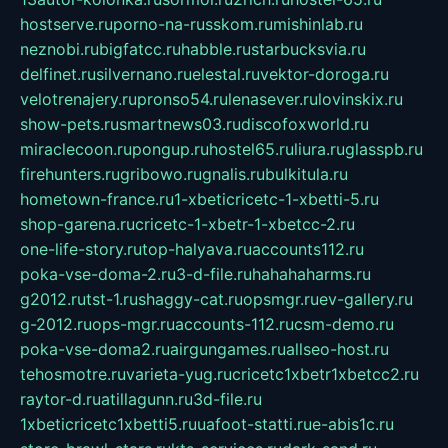
hostserve.ru
porno-na-russkom.ru
mishinlab.ru
neznobi.ru
bigfatcc.ru
habble.ru
starbucksvia.ru
delfinet.ru
silvernano.ru
elestal.ru
vektor-doroga.ru
velotrenajery.ru
pronso54.ru
lenasever.ru
lovinskix.ru
show-pets.ru
smartnews03.ru
discofoxworld.ru
miraclecoon.ru
pongup.ru
hostel65.ru
liura.ru
glasspb.ru
firehunters.ru
gribowo.ru
gnalis.ru
bulkitula.ru
hometown-france.ru
1-xbeticricetc-1-xbetti-5.ru
shop-garena.ru
cricetc-1-xbetr-1-xbetcc-2.ru
one-life-story.ru
top-halyava.ru
accounts112.ru
poka-vse-doma-2.ru
3-d-file.ru
hahahaharms.ru
g2012.ru
tst-1.ru
shaggy-cat.ru
opsmgr.ru
ev-gallery.ru
g-2012.ru
ops-mgr.ru
accounts-112.ru
csm-demo.ru
poka-vse-doma2.ru
airgungames.ru
allseo-host.ru
tehosmotre.ru
varieta-yug.ru
cricetc1xbetr1xbetcc2.ru
raytor-d.ru
atillagunn.ru
3d-file.ru
1xbeticricetc1xbetti5.ru
uafoot-statti.ru
e-abis1c.ru