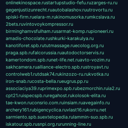
onlinekinospace.ru
startupstudio-fefu.ru
zarges-ru.ru
gegenjustizunrecht.ru
autobalashov.ru
utrovortu.ru
spiski-firm.ru
elara-m.ru
kinomusorka.ru
mkcslava.ru
2bets.ru
vintovoykompressor.ru
birminghamvsfulham.ru
sarmat-komp.ru
pioneeri.ru
amadis-chocolate.ru
shkurki-karakulya.ru
kanotiforet.spb.ru
tutmassage.ru
ecolog.org.ru
praga.spb.ru
falcorussia.ru
autodoctorservis.ru
kamertondom.spb.ru
net-life.net.ru
avto-vozim.ru
sakhcamera.ru
alliance-electro.spb.ru
stroyavt.ru
controlweb1.ru
tdsak74.ru
kinzozo-ru.ru
kvotka.ru
iron-snab.ru
costa-bella.ru
eugrus.pp.ru
associaciya39.ru
primexpo.spb.ru
bezmorchin.ru
ia2.ru
cpt21.ru
ispecspb.ru
regahost.ru
kolosok-elita.ru
tae-kwon.ru
consrio.com.ru
insiam.ru
avegainfo.ru
archery161.ru
bigencyclica.ru
vlast16.ru
korru.net
sarmiento.spb.su
extelopedia.ru
lammin-suo.spb.ru
iskatour.spb.ru
snpi.org.ru
running-line.ru