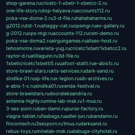
shop-garena.ru
cricetc-1-xbetr-1-xbetcc-2.ru
one-life-story.ru
top-halyava.ru
accounts112.ru
poka-vse-doma-2.ru
3-d-file.ru
hahahaharms.ru
g2012.ru
tst-1.ru
shaggy-cat.ru
opsmgr.ru
ev-gallery.ru
g-2012.ru
ops-mgr.ru
accounts-112.ru
csm-demo.ru
poka-vse-doma2.ru
airgungames.ru
allseo-host.ru
tehosmotre.ru
varieta-yug.ru
cricetc1xbetr1xbetcc2.ru
raytor-d.ru
atillagunn.ru
3d-file.ru
1xbeticricetc1xbetti5.ru
uafoot-statti.ru
e-abis1c.ru
store-brawl-stars.ru
kts-services.ru
dark-sand.ru
sindika-01.ru
sp-life.ru
x-legion.ru
sib-archives.ru
e-abis-1-c.ru
sindika01.ru
venda-festival.ru
store-brawlstars.ru
dooraleksandria.ru
antenna-highly.ru
mine-lab-msk.ru
1-mus.ru
3-sex-porn.ru
ban-damn.ru
purse-factory.ru
viagra-tablet.ru
fasbags.ru
adler-jun.ru
bandamn.ru
fincontech.ru
3sexporn.ru
1mus.ru
darksand.ru
rebus-toys.ru
minelab-msk.ru
alabuga-cityhotel.ru