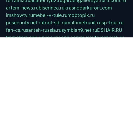
terramia.ru
academy62.ru
gardengallereya.ru
rti.com.ru
artem-news.ru
biserinca.ru
krasnodarkurort.com
imshowtv.ru
mebel-v-tule.ru
mobtopik.ru
pcsecurity.net.ru
tool-sib.ru
multimetrunit.ru
sp-tour.ru
fan-cs.ru
santeh-russia.ru
symbian9.net.ru
DSHAIR.RU
tmmotors.spb.ru
xjocuricopii.com
musavtomat.msk.ru
obustrojdom.ru
sovetcik.ru
ybaranovskaya.ru
ppknews.ru
cult-alshei.ru
JAPANRUSSIA.RU
proekciyamebel.ru
imper-finans.ru
rim.org.ru
glamourai.ru
brassminus.ru
zabor-pro.ru
ftn.pp.ru
dorogoe58.ru
laimengpacker.ru
kuzova-zapchasti.ru
sageerp.ru
taxodrom.ru
dsrazvitie.ru
hardcity.net.ru
ratinghomegames.ru
topservice25.ru
gubernyan.ru
gtglasslined.ru
ii4.ru
tssport.spb.ru
andorra24.com
blackwallstreet.ru
oboimos.ru
optim-doors.com.ru
ikuch.ru
nycr.org.ru
npa21.ru
vremya-ch.spb.ru
desert000.ru
ivtorgi.ru
ifiori.ru
catalog-statei.ru
dcv.org.ru
spetsmaster174.ru
ipkameryhiseeu.ru