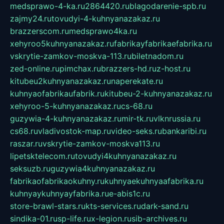
medsprawo-4-ka.ru
2864420.ru
blagodarenie-spb.ru
zajmy24.ru
tovudyi-4-kuhnyanazakaz.ru
brazzerscom.ru
medsprawo4ka.ru
xehyroo5kuhnyanazakaz.ru
fabrikayfabrikaefabrika.ru
vskrytie-zamkov-moskva-113.ru
biletnadom.ru
zed-online.ru
pimchax.ru
brazzers-hd.ru
z-host.ru
kitubeu2kuhnyanazakaz.ru
naperekate.ru
kuhnyaofabrikaufabrik.ru
kitubeu-2-kuhnyanazakaz.ru
xehyroo-5-kuhnyanazakaz.ru
cs-68.ru
guzywia-4-kuhnyanazakaz.ru
mir-tk.ru
vlknrussia.ru
cs68.ru
vladivostok-map.ru
video-seks.ru
bankaribi.ru
raszar.ru
vskrytie-zamkov-moskva113.ru
lipetsktelecom.ru
tovudyi4kuhnyanazakaz.ru
seksuzb.ru
guzywia4kuhnyanazakaz.ru
fabrikaofabrikaokuhny.ru
kuhnyaekuhnyaafabrika.ru
kuhnyaykuhnyayfabrika.ru
e-abis1c.ru
store-brawl-stars.ru
kts-services.ru
dark-sand.ru
sindika-01.ru
sp-life.ru
x-legion.ru
sib-archives.ru