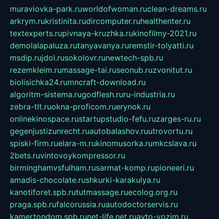
muraviovka-park.ru
worldofwoman.ru
clean-dreams.ru
arkrym.ru
kristinita.ru
dircomputer.ru
healthenter.ru
textexperts.ru
pivnaya-kruzhka.ru
kinofilmy-2021.ru
demolalapaluza.ru
tanyavanya.ru
remstir-tolyatti.ru
msdip.ru
jdol.ru
sokolovr.ru
newtech-spb.ru
rezemkleim.ru
massage-tai.ru
seonub.ru
zvonitut.ru
biolisichka24.ru
mncraft-download.ru
algoritm-sistema.ru
godflesh.ru
ru-industria.ru
zebra-tlt.ru
okna-proficom.ru
erynok.ru
onlinekinospace.ru
startupstudio-fefu.ru
zarges-ru.ru
gegenjustizunrecht.ru
autobalashov.ru
utrovortu.ru
spiski-firm.ru
elara-m.ru
kinomusorka.ru
mkcslava.ru
2bets.ru
vintovoykompressor.ru
birminghamvsfulham.ru
sarmat-komp.ru
pioneeri.ru
amadis-chocolate.ru
shkurki-karakulya.ru
kanotiforet.spb.ru
tutmassage.ru
ecolog.org.ru
praga.spb.ru
falcorussia.ru
autodoctorservis.ru
kamertondom.spb.ru
net-life.net.ru
avto-vozim.ru