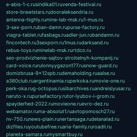
e-abis-1-c.ru
sindika01.ru
venda-festival.ru
store-brawlstars.ru
dooraleksandria.ru
antenna-highly.ru
mine-lab-msk.ru
1-mus.ru
3-sex-porn.ru
ban-damn.ru
purse-factory.ru
viagra-tablet.ru
fasbags.ru
adler-jun.ru
bandamn.ru
fincontech.ru
3sexporn.ru
1mus.ru
darksand.ru
rebus-toys.ru
minelab-msk.ru
rtdco.ru
seo-prodvizhenie-sajtov-stroitelnyh-kompanij.ru
card-voice.ru
rulonnyygazon177.ru
snow-guard.ru
domizbrusa-9x12spb.ru
demaholding.ru
aalse.ru
a380club.ru
argentinamia.ru
perkoka.ru
movie-one.ru
perk-oka.ru
g-octopus.ru
sibarchives.ru
andreislyusar.ru
naruto-x.ru
pursefactory.ru
tor-lyubov-i-grom.ru
spayderhed-2022.ru
movieone.ru
evro-dez.ru
webamator.ru
ma-absolut1.ru
avtopomosch27.ru
nv-750.ru
news-plain.ru
nertansaga.ru
delanalad.ru
dizfiles.ru
youtubefree.ru
aria-family.ru
roadli.ru
planeta-samara.ru
mysmartbuy.ru