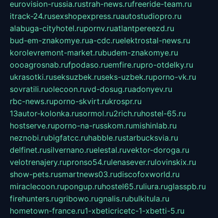
eurovision-russia.ru
strah-news.ru
freeride-team.ru
itrack-24.ru
sexshopexpress.ru
autostudiopro.ru
alabuga-cityhotel.ru
pornv.ru
atlantpereezd.ru
bud-em-znakomye.ru
a-cdc.ru
elektrostal-news.ru
korolevremont-market.ru
budem-znakomye.ru
oooagrosnab.ru
fpodaso.ru
emfire.ru
pro-otdelky.ru
ukrasotki.ru
seksuzbek.ru
seks-uzbek.ru
porno-vk.ru
sovratili.ru
olecoon.ru
vd-dosug.ru
adonyev.ru
rbc-news.ru
porno-skvirt.ru
krospr.ru
13autor-kolonka.ru
sormol.ru
2rich.ru
hostel-65.ru
hostserve.ru
porno-na-russkom.ru
mishinlab.ru
neznobi.ru
bigfatcc.ru
habble.ru
starbucksvia.ru
delfinet.ru
silvernano.ru
elestal.ru
vektor-doroga.ru
velotrenajery.ru
pronso54.ru
lenasever.ru
lovinskix.ru
show-pets.ru
smartnews03.ru
discofoxworld.ru
miraclecoon.ru
pongup.ru
hostel65.ru
liura.ru
glasspb.ru
firehunters.ru
gribowo.ru
gnalis.ru
bulkitula.ru
hometown-france.ru
1-xbeticricetc-1-xbetti-5.ru