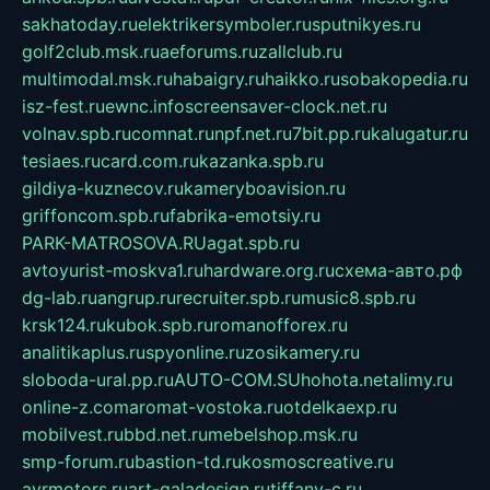
sakhatoday.ru
elektrikersymboler.ru
sputnikyes.ru
golf2club.msk.ru
aeforums.ru
zallclub.ru
multimodal.msk.ru
habaigry.ru
haikko.ru
sobakopedia.ru
isz-fest.ru
ewnc.info
screensaver-clock.net.ru
volnav.spb.ru
comnat.ru
npf.net.ru
7bit.pp.ru
kalugatur.ru
tesiaes.ru
card.com.ru
kazanka.spb.ru
gildiya-kuznecov.ru
kameryboavision.ru
griffoncom.spb.ru
fabrika-emotsiy.ru
PARK-MATROSOVA.RU
agat.spb.ru
avtoyurist-moskva1.ru
hardware.org.ru
схема-авто.рф
dg-lab.ru
angrup.ru
recruiter.spb.ru
music8.spb.ru
krsk124.ru
kubok.spb.ru
romanofforex.ru
analitikaplus.ru
spyonline.ru
zosikamery.ru
sloboda-ural.pp.ru
AUTO-COM.SU
hohota.net
alimy.ru
online-z.com
aromat-vostoka.ru
otdelkaexp.ru
mobilvest.ru
bbd.net.ru
mebelshop.msk.ru
smp-forum.ru
bastion-td.ru
kosmoscreative.ru
avrmotors.ru
art-galadesign.ru
tiffany-c.ru