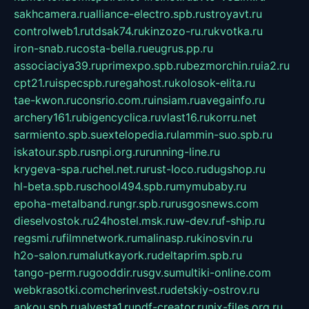
sakhcamera.ru
alliance-electro.spb.ru
stroyavt.ru
controlweb1.ru
tdsak74.ru
kinzozo-ru.ru
kvotka.ru
iron-snab.ru
costa-bella.ru
eugrus.pp.ru
associaciya39.ru
primexpo.spb.ru
bezmorchin.ru
ia2.ru
cpt21.ru
ispecspb.ru
regahost.ru
kolosok-elita.ru
tae-kwon.ru
consrio.com.ru
insiam.ru
avegainfo.ru
archery161.ru
bigencyclica.ru
vlast16.ru
korru.net
sarmiento.spb.su
extelopedia.ru
lammin-suo.spb.ru
iskatour.spb.ru
snpi.org.ru
running-line.ru
krygeva-spa.ru
chel.net.ru
rust-loco.ru
dugshop.ru
hl-beta.spb.ru
school494.spb.ru
mymubaby.ru
epoha-metalband.ru
ngr.spb.ru
rusgosnews.com
dieselvostok.ru
24hostel.msk.ru
w-dev.ru
f-ship.ru
regsmi.ru
filmnetwork.ru
malinasp.ru
kinosvin.ru
h2o-salon.ru
malutkayork.ru
deltaprim.spb.ru
tango-perm.ru
gooddir.ru
sgv.su
multiki-online.com
webkrasotki.com
cherinvest.ru
detskiy-ostrov.ru
ankou.spb.ru
alvesta1.ru
pdf-creator.ru
nix-files.org.ru