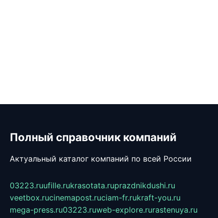
Полный справочник компаний
Актуальный каталог компаний по всей России
03223.ru
ufille.ru
krasotata.ru
prazdnikdushi.ru
veetbox.ru
cinemapost.ru
ciam-fr.ru
kraft-you.ru
mega-press.ru
03223.ru
web-explore.ru
rastenuya.ru