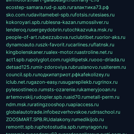
ecostep-samara.ru
d-p.spb.ru
галактика73.рф
sko.com.ru
davitamebel-spb.ru
fotsis.ru
tesiaes.ru
kokoroyari.spb.ru
blesna-kazan.ru
mossilver.ru
lenderoq.ru
sergeydobrin.ru
tochkazvuka.msk.ru
people-of-art.ru
bezzubova.ru
clubtibet.ru
orior-aks.ru
dynamoauto.ru
szk-favorit.ru
carlines.ru
flatnsk.ru
kingbolenskaner.ru
alex-motor.ru
astroline.net.ru
act1.spb.ru
polyglot.com.ru
gidlipetsk.ru
ooo-driada.ru
detsad125.ru
mir-zdoroviya.ru
bruslanovo.ru
siterem.ru
council.spb.ru
лодкипатриот.рф
kafekolizey.ru
iclub.net.ru
gazon-easy.ru
sugarepilekb.ru
grinox.ru
pylesostineco.ru
msts-ozarenie.ru
kameryjooan.ru
artemovskij.ru
dopler.spb.ru
aid70.ru
metall-perm.ru
ndm.msk.ru
ratingzooshop.ru
apiaccess.ru
globalautotrade.info
bezverhovskoe.ru
drsschool.ru
ZOOSMART.SPB.RU
dalakony.ru
medikijob.ru
remontt.spb.ru
photostudia.spb.ru
myragon.ru