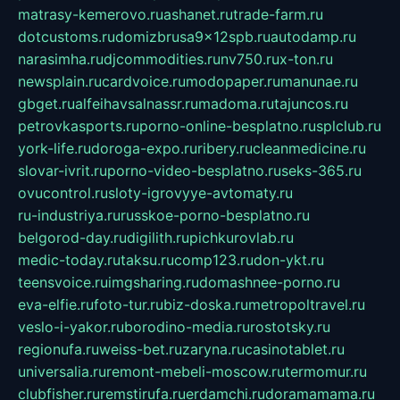
matrasy-kemerovo.ru
ashanet.ru
trade-farm.ru
dotcustoms.ru
domizbrusa9x12spb.ru
autodamp.ru
narasimha.ru
djcommodities.ru
nv750.ru
x-ton.ru
newsplain.ru
cardvoice.ru
modopaper.ru
manunae.ru
gbget.ru
alfeihavsalnassr.ru
madoma.ru
tajuncos.ru
petrovkasports.ru
porno-online-besplatno.ru
splclub.ru
york-life.ru
doroga-expo.ru
ribery.ru
cleanmedicine.ru
slovar-ivrit.ru
porno-video-besplatno.ru
seks-365.ru
ovucontrol.ru
sloty-igrovyye-avtomaty.ru
ru-industriya.ru
russkoe-porno-besplatno.ru
belgorod-day.ru
digilith.ru
pichkurovlab.ru
medic-today.ru
taksu.ru
comp123.ru
don-ykt.ru
teensvoice.ru
imgsharing.ru
domashnee-porno.ru
eva-elfie.ru
foto-tur.ru
biz-doska.ru
metropoltravel.ru
veslo-i-yakor.ru
borodino-media.ru
rostotsky.ru
regionufa.ru
weiss-bet.ru
zaryna.ru
casinotablet.ru
universalia.ru
remont-mebeli-moscow.ru
termomur.ru
clubfisher.ru
remstirufa.ru
erdamchi.ru
doramamama.ru