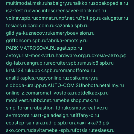
multimodal.msk.ru
habaigry.ru
haikko.ru
sobakopedia.ru
isz-fest.ru
ewnc.info
screensaver-clock.net.ru
volnav.spb.ru
comnat.ru
npf.net.ru
7bit.pp.ru
kalugatur.ru
tesiaes.ru
card.com.ru
kazanka.spb.ru
gildiya-kuznecov.ru
kameryboavision.ru
griffoncom.spb.ru
fabrika-emotsiy.ru
PARK-MATROSOVA.RU
agat.spb.ru
avtoyurist-moskva1.ru
hardware.org.ru
схема-авто.рф
dg-lab.ru
angrup.ru
recruiter.spb.ru
music8.spb.ru
krsk124.ru
kubok.spb.ru
romanofforex.ru
analitikaplus.ru
spyonline.ru
zosikamery.ru
sloboda-ural.pp.ru
AUTO-COM.SU
hohota.net
alimy.ru
online-z.com
aromat-vostoka.ru
otdelkaexp.ru
mobilvest.ru
bbd.net.ru
mebelshop.msk.ru
smp-forum.ru
bastion-td.ru
kosmoscreative.ru
avrmotors.ru
art-galadesign.ru
tiffany-c.ru
ecostep-samara.ru
d-p.spb.ru
галактика73.рф
sko.com.ru
davitamebel-spb.ru
fotsis.ru
tesiaes.ru