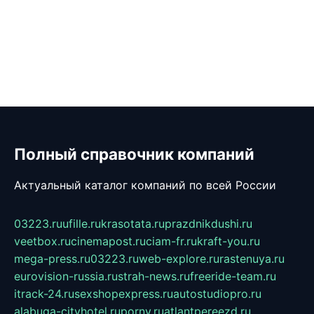
Полный справочник компаний
Актуальный каталог компаний по всей России
03223.ru
ufille.ru
krasotata.ru
prazdnikdushi.ru
veetbox.ru
cinemapost.ru
ciam-fr.ru
kraft-you.ru
mega-press.ru
03223.ru
web-explore.ru
rastenuya.ru
eurovision-russia.ru
strah-news.ru
freeride-team.ru
itrack-24.ru
sexshopexpress.ru
autostudiopro.ru
alabuga-cityhotel.ru
pornv.ru
atlantpereezd.ru