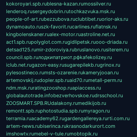
kokoroyari.spb.ru
blesna-kazan.ru
mossilver.ru
lenderoq.ru
sergeydobrin.ru
tochkazvuka.msk.ru
people-of-art.ru
bezzubova.ru
clubtibet.ru
orior-aks.ru
dynamoauto.ru
szk-favorit.ru
carlines.ru
flatnsk.ru
kingbolenskaner.ru
alex-motor.ru
astroline.net.ru
act1.spb.ru
polyglot.com.ru
gidlipetsk.ru
ooo-driada.ru
detsad125.ru
mir-zdoroviya.ru
bruslanovo.ru
siterem.ru
council.spb.ru
лодкипатриот.рф
kafekolizey.ru
iclub.net.ru
gazon-easy.ru
sugarepilekb.ru
grinox.ru
pylesostineco.ru
msts-ozarenie.ru
kameryjooan.ru
artemovskij.ru
dopler.spb.ru
aid70.ru
metall-perm.ru
ndm.msk.ru
ratingzooshop.ru
apiaccess.ru
globalautotrade.info
bezverhovskoe.ru
drsschool.ru
ZOOSMART.SPB.RU
dalakony.ru
medikijob.ru
remontt.spb.ru
photostudia.spb.ru
myragon.ru
terramia.ru
academy62.ru
gardengallereya.ru
rti.com.ru
artem-news.ru
biserinca.ru
krasnodarkurort.com
imshowtv.ru
mebel-v-tule.ru
mobtopik.ru