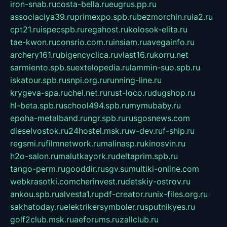
iron-snab.ru
costa-bella.ru
eugrus.pp.ru
associaciya39.ru
primexpo.spb.ru
bezmorchin.ru
ia2.ru
cpt21.ru
ispecspb.ru
regahost.ru
kolosok-elita.ru
tae-kwon.ru
consrio.com.ru
insiam.ru
avegainfo.ru
archery161.ru
bigencyclica.ru
vlast16.ru
korru.net
sarmiento.spb.su
extelopedia.ru
lammin-suo.spb.ru
iskatour.spb.ru
snpi.org.ru
running-line.ru
krygeva-spa.ru
chel.net.ru
rust-loco.ru
dugshop.ru
hl-beta.spb.ru
school494.spb.ru
mymubaby.ru
epoha-metalband.ru
ngr.spb.ru
rusgosnews.com
dieselvostok.ru
24hostel.msk.ru
w-dev.ru
f-ship.ru
regsmi.ru
filmnetwork.ru
malinasp.ru
kinosvin.ru
h2o-salon.ru
malutkayork.ru
deltaprim.spb.ru
tango-perm.ru
gooddir.ru
sgv.su
multiki-online.com
webkrasotki.com
cherinvest.ru
detskiy-ostrov.ru
ankou.spb.ru
alvesta1.ru
pdf-creator.ru
nix-files.org.ru
sakhatoday.ru
elektrikersymboler.ru
sputnikyes.ru
golf2club.msk.ru
aeforums.ru
zallclub.ru