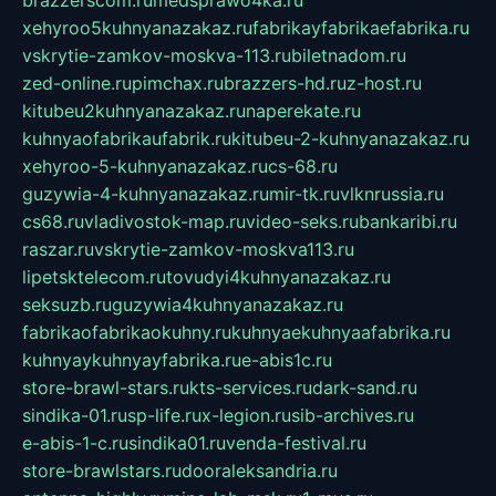
xehyroo5kuhnyanazakaz.ru
fabrikayfabrikaefabrika.ru
vskrytie-zamkov-moskva-113.ru
biletnadom.ru
zed-online.ru
pimchax.ru
brazzers-hd.ru
z-host.ru
kitubeu2kuhnyanazakaz.ru
naperekate.ru
kuhnyaofabrikaufabrik.ru
kitubeu-2-kuhnyanazakaz.ru
xehyroo-5-kuhnyanazakaz.ru
cs-68.ru
guzywia-4-kuhnyanazakaz.ru
mir-tk.ru
vlknrussia.ru
cs68.ru
vladivostok-map.ru
video-seks.ru
bankaribi.ru
raszar.ru
vskrytie-zamkov-moskva113.ru
lipetsktelecom.ru
tovudyi4kuhnyanazakaz.ru
seksuzb.ru
guzywia4kuhnyanazakaz.ru
fabrikaofabrikaokuhny.ru
kuhnyaekuhnyaafabrika.ru
kuhnyaykuhnyayfabrika.ru
e-abis1c.ru
store-brawl-stars.ru
kts-services.ru
dark-sand.ru
sindika-01.ru
sp-life.ru
x-legion.ru
sib-archives.ru
e-abis-1-c.ru
sindika01.ru
venda-festival.ru
store-brawlstars.ru
dooraleksandria.ru