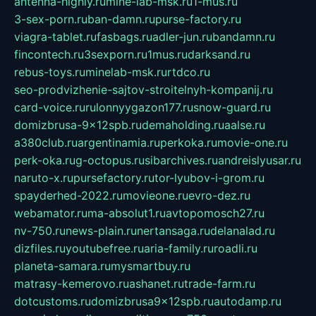
antenna-highly.ru
mine-lab-msk.ru
1-mus.ru
3-sex-porn.ru
ban-damn.ru
purse-factory.ru
viagra-tablet.ru
fasbags.ru
adler-jun.ru
bandamn.ru
fincontech.ru
3sexporn.ru
1mus.ru
darksand.ru
rebus-toys.ru
minelab-msk.ru
rtdco.ru
seo-prodvizhenie-sajtov-stroitelnyh-kompanij.ru
card-voice.ru
rulonnyygazon177.ru
snow-guard.ru
domizbrusa-9x12spb.ru
demaholding.ru
aalse.ru
a380club.ru
argentinamia.ru
perkoka.ru
movie-one.ru
perk-oka.ru
g-octopus.ru
sibarchives.ru
andreislyusar.ru
naruto-x.ru
pursefactory.ru
tor-lyubov-i-grom.ru
spayderhed-2022.ru
movieone.ru
evro-dez.ru
webamator.ru
ma-absolut1.ru
avtopomosch27.ru
nv-750.ru
news-plain.ru
nertansaga.ru
delanalad.ru
dizfiles.ru
youtubefree.ru
aria-family.ru
roadli.ru
planeta-samara.ru
mysmartbuy.ru
matrasy-kemerovo.ru
ashanet.ru
trade-farm.ru
dotcustoms.ru
domizbrusa9x12spb.ru
autodamp.ru