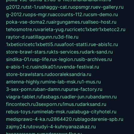
g2012.ru
tst-1.ru
shaggy-cat.ru
opsmgr.ru
ev-gallery.ru
g-2012.ru
ops-mgr.ru
accounts-112.ru
csm-demo.ru
poka-vse-doma2.ru
airgungames.ru
allseo-host.ru
tehosmotre.ru
varieta-yug.ru
cricetc1xbetr1xbetcc2.ru
raytor-d.ru
atillagunn.ru
3d-file.ru
1xbeticricetc1xbetti5.ru
uafoot-statti.ru
e-abis1c.ru
store-brawl-stars.ru
kts-services.ru
dark-sand.ru
sindika-01.ru
sp-life.ru
x-legion.ru
sib-archives.ru
e-abis-1-c.ru
sindika01.ru
venda-festival.ru
store-brawlstars.ru
dooraleksandria.ru
antenna-highly.ru
mine-lab-msk.ru
1-mus.ru
3-sex-porn.ru
ban-damn.ru
purse-factory.ru
viagra-tablet.ru
fasbags.ru
adler-jun.ru
bandamn.ru
fincontech.ru
3sexporn.ru
1mus.ru
darksand.ru
rebus-toys.ru
minelab-msk.ru
alabuga-cityhotel.ru
medsprawo-4-ka.ru
2864420.ru
blagodarenie-spb.ru
zajmy24.ru
tovudyi-4-kuhnyanazakaz.ru
brazzerscom.ru
medsprawo4ka.ru