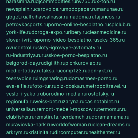
narasimha.ru
djcommodities.ru
nv750.ru
x-ton.ru
newsplain.ru
cardvoice.ru
modopaper.ru
manunae.ru
gbget.ru
alfeihavsalnassr.ru
madoma.ru
tajuncos.ru
petrovkasports.ru
porno-online-besplatno.ru
splclub.ru
york-life.ru
doroga-expo.ru
ribery.ru
cleanmedicine.ru
slovar-ivrit.ru
porno-video-besplatno.ru
seks-365.ru
ovucontrol.ru
sloty-igrovyye-avtomaty.ru
ru-industriya.ru
russkoe-porno-besplatno.ru
belgorod-day.ru
digilith.ru
pichkurovlab.ru
medic-today.ru
taksu.ru
comp123.ru
don-ykt.ru
teensvoice.ru
imgsharing.ru
domashnee-porno.ru
eva-elfie.ru
foto-tur.ru
biz-doska.ru
metropoltravel.ru
veslo-i-yakor.ru
borodino-media.ru
rostotsky.ru
regionufa.ru
weiss-bet.ru
zaryna.ru
casinotablet.ru
universalia.ru
remont-mebeli-moscow.ru
termomur.ru
clubfisher.ru
remstirufa.ru
erdamchi.ru
doramamama.ru
muraviovka-park.ru
worldofwoman.ru
clean-dreams.ru
arkrym.ru
kristinita.ru
dircomputer.ru
healthenter.ru