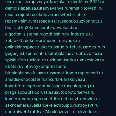
textexperts.ru
pivnaya-kruzhka.ru
kinofilmy-2021.ru
demolalapaluza.ru
tanyavanya.ru
remstir-tolyatti.ru
msdip.ru
jdol.ru
sokolovr.ru
newtech-spb.ru
rezemkleim.ru
massage-tai.ru
seonub.ru
zvonitut.ru
biolisichka24.ru
mncraft-download.ru
algoritm-sistema.ru
godflesh.ru
ru-industria.ru
zebra-tlt.ru
okna-proficom.ru
erynok.ru
onlinekinospace.ru
startupstudio-fefu.ru
zarges-ru.ru
gegenjustizunrecht.ru
autobalashov.ru
utrovortu.ru
spiski-firm.ru
elara-m.ru
kinomusorka.ru
mkcslava.ru
2bets.ru
vintovoykompressor.ru
birminghamvsfulham.ru
sarmat-komp.ru
pioneeri.ru
amadis-chocolate.ru
shkurki-karakulya.ru
kanotiforet.spb.ru
tutmassage.ru
ecolog.org.ru
praga.spb.ru
falcorussia.ru
autodoctorservis.ru
kamertondom.spb.ru
net-life.net.ru
avto-vozim.ru
sakhcamera.ru
alliance-electro.spb.ru
stroyavt.ru
controlweb1.ru
tdsak74.ru
kinzozo-ru.ru
kvotka.ru