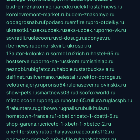
bud-em-znakomye.ru
a-cdc.ru
elektrostal-news.ru
korolevremont-market.ru
budem-znakomye.ru
oooagrosnab.ru
fpodaso.ru
emfire.ru
pro-otdelky.ru
ukrasotki.ru
seksuzbek.ru
seks-uzbek.ru
porno-vk.ru
sovratili.ru
olecoon.ru
vd-dosug.ru
adonyev.ru
rbc-news.ru
porno-skvirt.ru
krospr.ru
13autor-kolonka.ru
sormol.ru
2rich.ru
hostel-65.ru
hostserve.ru
porno-na-russkom.ru
mishinlab.ru
neznobi.ru
bigfatcc.ru
habble.ru
starbucksvia.ru
delfinet.ru
silvernano.ru
elestal.ru
vektor-doroga.ru
velotrenajery.ru
pronso54.ru
lenasever.ru
lovinskix.ru
show-pets.ru
smartnews03.ru
discofoxworld.ru
miraclecoon.ru
pongup.ru
hostel65.ru
liura.ru
glasspb.ru
firehunters.ru
gribowo.ru
gnalis.ru
bulkitula.ru
hometown-france.ru
1-xbeticricetc-1-xbetti-5.ru
shop-garena.ru
cricetc-1-xbetr-1-xbetcc-2.ru
one-life-story.ru
top-halyava.ru
accounts112.ru
poka-vse-doma-2.ru
3-d-file.ru
hahahaharms.ru