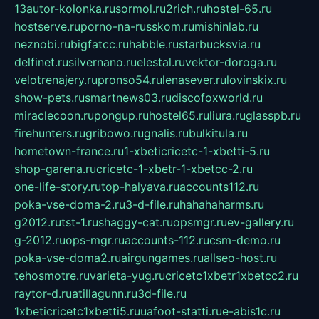
13autor-kolonka.ru
sormol.ru
2rich.ru
hostel-65.ru
hostserve.ru
porno-na-russkom.ru
mishinlab.ru
neznobi.ru
bigfatcc.ru
habble.ru
starbucksvia.ru
delfinet.ru
silvernano.ru
elestal.ru
vektor-doroga.ru
velotrenajery.ru
pronso54.ru
lenasever.ru
lovinskix.ru
show-pets.ru
smartnews03.ru
discofoxworld.ru
miraclecoon.ru
pongup.ru
hostel65.ru
liura.ru
glasspb.ru
firehunters.ru
gribowo.ru
gnalis.ru
bulkitula.ru
hometown-france.ru
1-xbeticricetc-1-xbetti-5.ru
shop-garena.ru
cricetc-1-xbetr-1-xbetcc-2.ru
one-life-story.ru
top-halyava.ru
accounts112.ru
poka-vse-doma-2.ru
3-d-file.ru
hahahaharms.ru
g2012.ru
tst-1.ru
shaggy-cat.ru
opsmgr.ru
ev-gallery.ru
g-2012.ru
ops-mgr.ru
accounts-112.ru
csm-demo.ru
poka-vse-doma2.ru
airgungames.ru
allseo-host.ru
tehosmotre.ru
varieta-yug.ru
cricetc1xbetr1xbetcc2.ru
raytor-d.ru
atillagunn.ru
3d-file.ru
1xbeticricetc1xbetti5.ru
uafoot-statti.ru
e-abis1c.ru