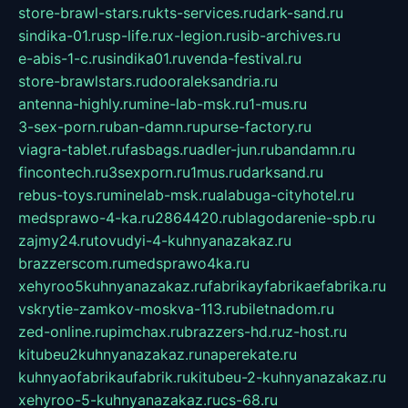
store-brawl-stars.ru
kts-services.ru
dark-sand.ru
sindika-01.ru
sp-life.ru
x-legion.ru
sib-archives.ru
e-abis-1-c.ru
sindika01.ru
venda-festival.ru
store-brawlstars.ru
dooraleksandria.ru
antenna-highly.ru
mine-lab-msk.ru
1-mus.ru
3-sex-porn.ru
ban-damn.ru
purse-factory.ru
viagra-tablet.ru
fasbags.ru
adler-jun.ru
bandamn.ru
fincontech.ru
3sexporn.ru
1mus.ru
darksand.ru
rebus-toys.ru
minelab-msk.ru
alabuga-cityhotel.ru
medsprawo-4-ka.ru
2864420.ru
blagodarenie-spb.ru
zajmy24.ru
tovudyi-4-kuhnyanazakaz.ru
brazzerscom.ru
medsprawo4ka.ru
xehyroo5kuhnyanazakaz.ru
fabrikayfabrikaefabrika.ru
vskrytie-zamkov-moskva-113.ru
biletnadom.ru
zed-online.ru
pimchax.ru
brazzers-hd.ru
z-host.ru
kitubeu2kuhnyanazakaz.ru
naperekate.ru
kuhnyaofabrikaufabrik.ru
kitubeu-2-kuhnyanazakaz.ru
xehyroo-5-kuhnyanazakaz.ru
cs-68.ru