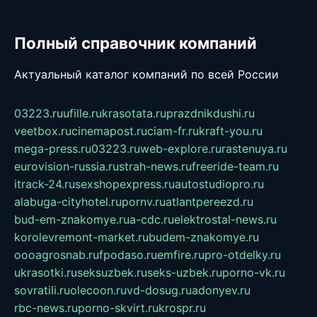
Полный справочник компаний
Актуальный каталог компаний по всей России
03223.ru
ufille.ru
krasotata.ru
prazdnikdushi.ru
veetbox.ru
cinemapost.ru
ciam-fr.ru
kraft-you.ru
mega-press.ru
03223.ru
web-explore.ru
rastenuya.ru
eurovision-russia.ru
strah-news.ru
freeride-team.ru
itrack-24.ru
sexshopexpress.ru
autostudiopro.ru
alabuga-cityhotel.ru
pornv.ru
atlantpereezd.ru
bud-em-znakomye.ru
a-cdc.ru
elektrostal-news.ru
korolevremont-market.ru
budem-znakomye.ru
oooagrosnab.ru
fpodaso.ru
emfire.ru
pro-otdelky.ru
ukrasotki.ru
seksuzbek.ru
seks-uzbek.ru
porno-vk.ru
sovratili.ru
olecoon.ru
vd-dosug.ru
adonyev.ru
rbc-news.ru
porno-skvirt.ru
krospr.ru