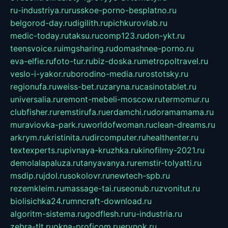
ru-industriya.ru
russkoe-porno-besplatno.ru
belgorod-day.ru
digilith.ru
pichkurovlab.ru
medic-today.ru
taksu.ru
comp123.ru
don-ykt.ru
teensvoice.ru
imgsharing.ru
domashnee-porno.ru
eva-elfie.ru
foto-tur.ru
biz-doska.ru
metropoltravel.ru
veslo-i-yakor.ru
borodino-media.ru
rostotsky.ru
regionufa.ru
weiss-bet.ru
zaryna.ru
casinotablet.ru
universalia.ru
remont-mebeli-moscow.ru
termomur.ru
clubfisher.ru
remstirufa.ru
erdamchi.ru
doramamama.ru
muraviovka-park.ru
worldofwoman.ru
clean-dreams.ru
arkrym.ru
kristinita.ru
dircomputer.ru
healthenter.ru
textexperts.ru
pivnaya-kruzhka.ru
kinofilmy-2021.ru
demolalapaluza.ru
tanyavanya.ru
remstir-tolyatti.ru
msdip.ru
jdol.ru
sokolovr.ru
newtech-spb.ru
rezemkleim.ru
massage-tai.ru
seonub.ru
zvonitut.ru
biolisichka24.ru
mncraft-download.ru
algoritm-sistema.ru
godflesh.ru
ru-industria.ru
zebra-tlt.ru
okna-proficom.ru
erynok.ru