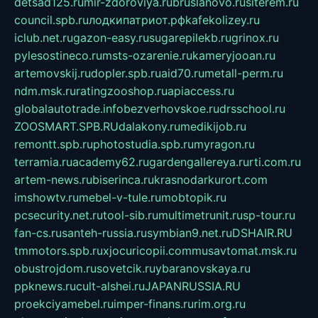
detsad125.ru
mir-zdoroviya.ru
bruslanovo.ru
siterem.ru
council.spb.ru
лодкипатриот.рф
kafekolizey.ru
iclub.net.ru
gazon-easy.ru
sugarepilekb.ru
grinox.ru
pylesostineco.ru
msts-ozarenie.ru
kameryjooan.ru
artemovskij.ru
dopler.spb.ru
aid70.ru
metall-perm.ru
ndm.msk.ru
ratingzooshop.ru
apiaccess.ru
globalautotrade.info
bezverhovskoe.ru
drsschool.ru
ZOOSMART.SPB.RU
dalakony.ru
medikijob.ru
remontt.spb.ru
photostudia.spb.ru
myragon.ru
terramia.ru
academy62.ru
gardengallereya.ru
rti.com.ru
artem-news.ru
biserinca.ru
krasnodarkurort.com
imshowtv.ru
mebel-v-tule.ru
mobtopik.ru
pcsecurity.net.ru
tool-sib.ru
multimetrunit.ru
sp-tour.ru
fan-cs.ru
santeh-russia.ru
symbian9.net.ru
DSHAIR.RU
tmmotors.spb.ru
xjocuricopii.com
musavtomat.msk.ru
obustrojdom.ru
sovetcik.ru
ybaranovskaya.ru
ppknews.ru
cult-alshei.ru
JAPANRUSSIA.RU
proekciyamebel.ru
imper-finans.ru
rim.org.ru