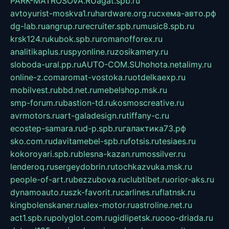
PARK-MATROSOVA.RU
agat.spb.ru
avtoyurist-moskva1.ru
hardware.org.ru
схема-авто.рф
dg-lab.ru
angrup.ru
recruiter.spb.ru
music8.spb.ru
krsk124.ru
kubok.spb.ru
romanofforex.ru
analitikaplus.ru
spyonline.ru
zosikamery.ru
sloboda-ural.pp.ru
AUTO-COM.SU
hohota.net
alimy.ru
online-z.com
aromat-vostoka.ru
otdelkaexp.ru
mobilvest.ru
bbd.net.ru
mebelshop.msk.ru
smp-forum.ru
bastion-td.ru
kosmoscreative.ru
avrmotors.ru
art-galadesign.ru
tiffany-c.ru
ecostep-samara.ru
d-p.spb.ru
галактика73.рф
sko.com.ru
davitamebel-spb.ru
fotsis.ru
tesiaes.ru
kokoroyari.spb.ru
blesna-kazan.ru
mossilver.ru
lenderoq.ru
sergeydobrin.ru
tochkazvuka.msk.ru
people-of-art.ru
bezzubova.ru
clubtibet.ru
orior-aks.ru
dynamoauto.ru
szk-favorit.ru
carlines.ru
flatnsk.ru
kingbolenskaner.ru
alex-motor.ru
astroline.net.ru
act1.spb.ru
polyglot.com.ru
gidlipetsk.ru
ooo-driada.ru