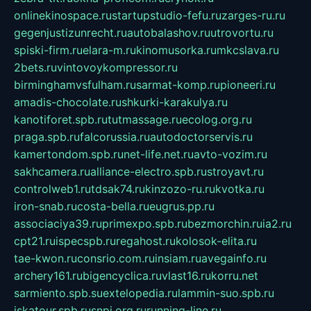
onlinekinospace.ru
startupstudio-fefu.ru
zarges-ru.ru
gegenjustizunrecht.ru
autobalashov.ru
utrovortu.ru
spiski-firm.ru
elara-m.ru
kinomusorka.ru
mkcslava.ru
2bets.ru
vintovoykompressor.ru
birminghamvsfulham.ru
sarmat-komp.ru
pioneeri.ru
amadis-chocolate.ru
shkurki-karakulya.ru
kanotiforet.spb.ru
tutmassage.ru
ecolog.org.ru
praga.spb.ru
falcorussia.ru
autodoctorservis.ru
kamertondom.spb.ru
net-life.net.ru
avto-vozim.ru
sakhcamera.ru
alliance-electro.spb.ru
stroyavt.ru
controlweb1.ru
tdsak74.ru
kinzozo-ru.ru
kvotka.ru
iron-snab.ru
costa-bella.ru
eugrus.pp.ru
associaciya39.ru
primexpo.spb.ru
bezmorchin.ru
ia2.ru
cpt21.ru
ispecspb.ru
regahost.ru
kolosok-elita.ru
tae-kwon.ru
consrio.com.ru
insiam.ru
avegainfo.ru
archery161.ru
bigencyclica.ru
vlast16.ru
korru.net
sarmiento.spb.su
extelopedia.ru
lammin-suo.spb.ru
iskatour.spb.ru
snpi.org.ru
running-line.ru