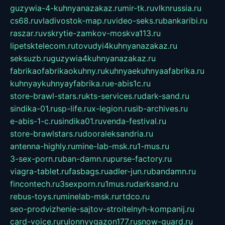
guzywia-4-kuhnyanazakaz.ru
mir-tk.ru
vlknrussia.ru
cs68.ru
vladivostok-map.ru
video-seks.ru
bankaribi.ru
raszar.ru
vskrytie-zamkov-moskva113.ru
lipetsktelecom.ru
tovudyi4kuhnyanazakaz.ru
seksuzb.ru
guzywia4kuhnyanazakaz.ru
fabrikaofabrikaokuhny.ru
kuhnyaekuhnyaafabrika.ru
kuhnyaykuhnyayfabrika.ru
e-abis1c.ru
store-brawl-stars.ru
kts-services.ru
dark-sand.ru
sindika-01.ru
sp-life.ru
x-legion.ru
sib-archives.ru
e-abis-1-c.ru
sindika01.ru
venda-festival.ru
store-brawlstars.ru
dooraleksandria.ru
antenna-highly.ru
mine-lab-msk.ru
1-mus.ru
3-sex-porn.ru
ban-damn.ru
purse-factory.ru
viagra-tablet.ru
fasbags.ru
adler-jun.ru
bandamn.ru
fincontech.ru
3sexporn.ru
1mus.ru
darksand.ru
rebus-toys.ru
minelab-msk.ru
rtdco.ru
seo-prodvizhenie-sajtov-stroitelnyh-kompanij.ru
card-voice.ru
rulonnyygazon177.ru
snow-guard.ru