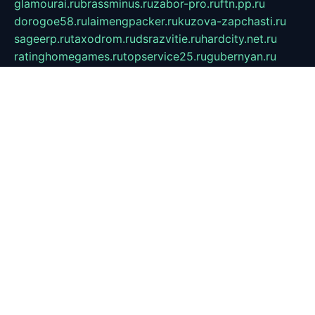
glamourai.ru
brassminus.ru
zabor-pro.ru
ftn.pp.ru
dorogoe58.ru
laimengpacker.ru
kuzova-zapchasti.ru
sageerp.ru
taxodrom.ru
dsrazvitie.ru
hardcity.net.ru
ratinghomegames.ru
topservice25.ru
gubernyan.ru
gtglasslined.ru
ii4.ru
tssport.spb.ru
andorra24.com
blackwallstreet.ru
oboimos.ru
optim-doors.com.ru
ikuch.ru
nycr.org.ru
npa21.ru
vremya-ch.spb.ru
desert000.ru
ivtorgi.ru
ifiori.ru
catalog-statei.ru
dcv.org.ru
spetsmaster174.ru
ipkameryhiseeu.ru
dum26.ru
ruspol.spb.ru
fr-opendp.ru
kam-solnyshko.ru
cheyenne-arapaho.ru
sevzapmetal.spb.ru
ted-lapidus.spb.ru
parasite-eliminator.ru
sigma-complete.ru
modernworld.ru
dama-moda.ru
eholot-group.ru
sk-nvkz.ru
DRONGOLD.RU
democratia2.ru
i-farmer.ru
mass-sport.org
jablonex.spb.ru
bookmess.ru
linkword.ru
refineua.com.ru
cs-spec.net.ru
altay-mebel.ru
DNK-THEATRE.RU
mechaniks.spb.ru
ipcamtechage.ru