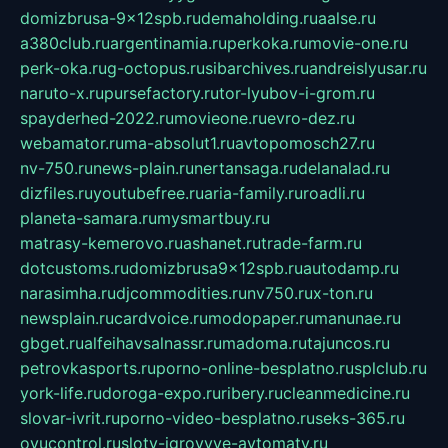
domizbrusa-9x12spb.ru
demaholding.ru
aalse.ru
a380club.ru
argentinamia.ru
perkoka.ru
movie-one.ru
perk-oka.ru
g-octopus.ru
sibarchives.ru
andreislyusar.ru
naruto-x.ru
pursefactory.ru
tor-lyubov-i-grom.ru
spayderhed-2022.ru
movieone.ru
evro-dez.ru
webamator.ru
ma-absolut1.ru
avtopomosch27.ru
nv-750.ru
news-plain.ru
nertansaga.ru
delanalad.ru
dizfiles.ru
youtubefree.ru
aria-family.ru
roadli.ru
planeta-samara.ru
mysmartbuy.ru
matrasy-kemerovo.ru
ashanet.ru
trade-farm.ru
dotcustoms.ru
domizbrusa9x12spb.ru
autodamp.ru
narasimha.ru
djcommodities.ru
nv750.ru
x-ton.ru
newsplain.ru
cardvoice.ru
modopaper.ru
manunae.ru
gbget.ru
alfeihavsalnassr.ru
madoma.ru
tajuncos.ru
petrovkasports.ru
porno-online-besplatno.ru
splclub.ru
york-life.ru
doroga-expo.ru
ribery.ru
cleanmedicine.ru
slovar-ivrit.ru
porno-video-besplatno.ru
seks-365.ru
ovucontrol.ru
sloty-igrovyye-avtomaty.ru