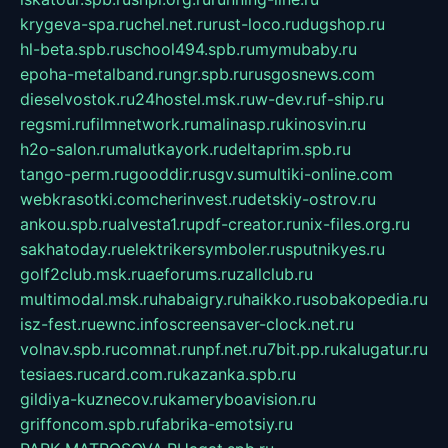
krygeva-spa.ru
chel.net.ru
rust-loco.ru
dugshop.ru
hl-beta.spb.ru
school494.spb.ru
mymubaby.ru
epoha-metalband.ru
ngr.spb.ru
rusgosnews.com
dieselvostok.ru
24hostel.msk.ru
w-dev.ru
f-ship.ru
regsmi.ru
filmnetwork.ru
malinasp.ru
kinosvin.ru
h2o-salon.ru
malutkayork.ru
deltaprim.spb.ru
tango-perm.ru
gooddir.ru
sgv.su
multiki-online.com
webkrasotki.com
cherinvest.ru
detskiy-ostrov.ru
ankou.spb.ru
alvesta1.ru
pdf-creator.ru
nix-files.org.ru
sakhatoday.ru
elektrikersymboler.ru
sputnikyes.ru
golf2club.msk.ru
aeforums.ru
zallclub.ru
multimodal.msk.ru
habaigry.ru
haikko.ru
sobakopedia.ru
isz-fest.ru
ewnc.info
screensaver-clock.net.ru
volnav.spb.ru
comnat.ru
npf.net.ru
7bit.pp.ru
kalugatur.ru
tesiaes.ru
card.com.ru
kazanka.spb.ru
gildiya-kuznecov.ru
kameryboavision.ru
griffoncom.spb.ru
fabrika-emotsiy.ru