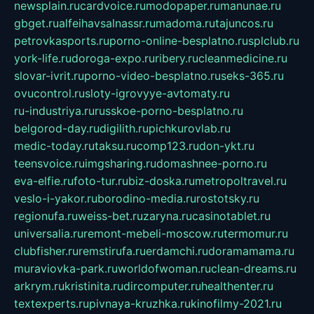
newsplain.ru
cardvoice.ru
modopaper.ru
manunae.ru
gbget.ru
alfeihavsalnassr.ru
madoma.ru
tajuncos.ru
petrovkasports.ru
porno-online-besplatno.ru
splclub.ru
york-life.ru
doroga-expo.ru
ribery.ru
cleanmedicine.ru
slovar-ivrit.ru
porno-video-besplatno.ru
seks-365.ru
ovucontrol.ru
sloty-igrovyye-avtomaty.ru
ru-industriya.ru
russkoe-porno-besplatno.ru
belgorod-day.ru
digilith.ru
pichkurovlab.ru
medic-today.ru
taksu.ru
comp123.ru
don-ykt.ru
teensvoice.ru
imgsharing.ru
domashnee-porno.ru
eva-elfie.ru
foto-tur.ru
biz-doska.ru
metropoltravel.ru
veslo-i-yakor.ru
borodino-media.ru
rostotsky.ru
regionufa.ru
weiss-bet.ru
zaryna.ru
casinotablet.ru
universalia.ru
remont-mebeli-moscow.ru
termomur.ru
clubfisher.ru
remstirufa.ru
erdamchi.ru
doramamama.ru
muraviovka-park.ru
worldofwoman.ru
clean-dreams.ru
arkrym.ru
kristinita.ru
dircomputer.ru
healthenter.ru
textexperts.ru
pivnaya-kruzhka.ru
kinofilmy-2021.ru