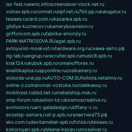
isz-fest.ru
ewnc.info
screensaver-clock.net.ru
volnav.spb.ru
comnat.ru
npf.net.ru
7bit.pp.ru
kalugatur.ru
tesiaes.ru
card.com.ru
kazanka.spb.ru
gildiya-kuznecov.ru
kameryboavision.ru
griffoncom.spb.ru
fabrika-emotsiy.ru
PARK-MATROSOVA.RU
agat.spb.ru
avtoyurist-moskva1.ru
hardware.org.ru
схема-авто.рф
dg-lab.ru
angrup.ru
recruiter.spb.ru
music8.spb.ru
krsk124.ru
kubok.spb.ru
romanofforex.ru
analitikaplus.ru
spyonline.ru
zosikamery.ru
sloboda-ural.pp.ru
AUTO-COM.SU
hohota.net
alimy.ru
online-z.com
aromat-vostoka.ru
otdelkaexp.ru
mobilvest.ru
bbd.net.ru
mebelshop.msk.ru
smp-forum.ru
bastion-td.ru
kosmoscreative.ru
avrmotors.ru
art-galadesign.ru
tiffany-c.ru
ecostep-samara.ru
d-p.spb.ru
галактика73.рф
sko.com.ru
davitamebel-spb.ru
fotsis.ru
tesiaes.ru
kokoroyari.spb.ru
blesna-kazan.ru
mossilver.ru