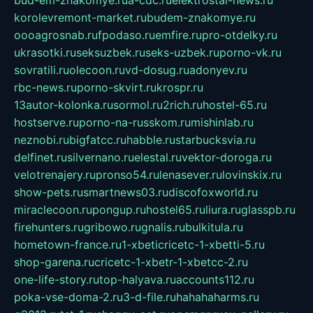
korolevremont-market.ru
budem-znakomye.ru
oooagrosnab.ru
fpodaso.ru
emfire.ru
pro-otdelky.ru
ukrasotki.ru
seksuzbek.ru
seks-uzbek.ru
porno-vk.ru
sovratili.ru
olecoon.ru
vd-dosug.ru
adonyev.ru
rbc-news.ru
porno-skvirt.ru
krospr.ru
13autor-kolonka.ru
sormol.ru
2rich.ru
hostel-65.ru
hostserve.ru
porno-na-russkom.ru
mishinlab.ru
neznobi.ru
bigfatcc.ru
habble.ru
starbucksvia.ru
delfinet.ru
silvernano.ru
elestal.ru
vektor-doroga.ru
velotrenajery.ru
pronso54.ru
lenasever.ru
lovinskix.ru
show-pets.ru
smartnews03.ru
discofoxworld.ru
miraclecoon.ru
pongup.ru
hostel65.ru
liura.ru
glasspb.ru
firehunters.ru
gribowo.ru
gnalis.ru
bulkitula.ru
hometown-france.ru
1-xbeticricetc-1-xbetti-5.ru
shop-garena.ru
cricetc-1-xbetr-1-xbetcc-2.ru
one-life-story.ru
top-halyava.ru
accounts112.ru
poka-vse-doma-2.ru
3-d-file.ru
hahahaharms.ru