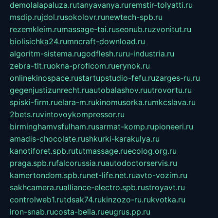
demolalapaluza.ru
tanyavanya.ru
remstir-tolyatti.ru
msdip.ru
jdol.ru
sokolovr.ru
newtech-spb.ru
rezemkleim.ru
massage-tai.ru
seonub.ru
zvonitut.ru
biolisichka24.ru
mncraft-download.ru
algoritm-sistema.ru
godflesh.ru
ru-industria.ru
zebra-tlt.ru
okna-proficom.ru
erynok.ru
onlinekinospace.ru
startupstudio-fefu.ru
zarges-ru.ru
gegenjustizunrecht.ru
autobalashov.ru
utrovortu.ru
spiski-firm.ru
elara-m.ru
kinomusorka.ru
mkcslava.ru
2bets.ru
vintovoykompressor.ru
birminghamvsfulham.ru
sarmat-komp.ru
pioneeri.ru
amadis-chocolate.ru
shkurki-karakulya.ru
kanotiforet.spb.ru
tutmassage.ru
ecolog.org.ru
praga.spb.ru
falcorussia.ru
autodoctorservis.ru
kamertondom.spb.ru
net-life.net.ru
avto-vozim.ru
sakhcamera.ru
alliance-electro.spb.ru
stroyavt.ru
controlweb1.ru
tdsak74.ru
kinzozo-ru.ru
kvotka.ru
iron-snab.ru
costa-bella.ru
eugrus.pp.ru