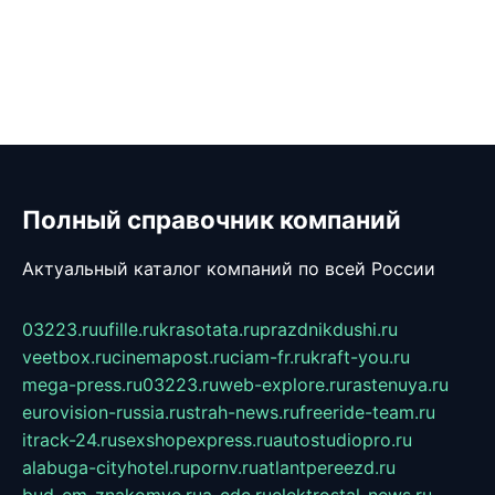
Полный справочник компаний
Актуальный каталог компаний по всей России
03223.ru
ufille.ru
krasotata.ru
prazdnikdushi.ru
veetbox.ru
cinemapost.ru
ciam-fr.ru
kraft-you.ru
mega-press.ru
03223.ru
web-explore.ru
rastenuya.ru
eurovision-russia.ru
strah-news.ru
freeride-team.ru
itrack-24.ru
sexshopexpress.ru
autostudiopro.ru
alabuga-cityhotel.ru
pornv.ru
atlantpereezd.ru
bud-em-znakomye.ru
a-cdc.ru
elektrostal-news.ru