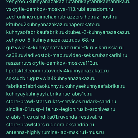
xehyroo5kuhnyanazakaz.ru
fabrikayfabrikaefabrika.ru
vskrytie-zamkov-moskva-113.ru
biletnadom.ru
zed-online.ru
pimchax.ru
brazzers-hd.ru
z-host.ru
kitubeu2kuhnyanazakaz.ru
naperekate.ru
kuhnyaofabrikaufabrik.ru
kitubeu-2-kuhnyanazakaz.ru
xehyroo-5-kuhnyanazakaz.ru
cs-68.ru
guzywia-4-kuhnyanazakaz.ru
mir-tk.ru
vlknrussia.ru
cs68.ru
vladivostok-map.ru
video-seks.ru
bankaribi.ru
raszar.ru
vskrytie-zamkov-moskva113.ru
lipetsktelecom.ru
tovudyi4kuhnyanazakaz.ru
seksuzb.ru
guzywia4kuhnyanazakaz.ru
fabrikaofabrikaokuhny.ru
kuhnyaekuhnyaafabrika.ru
kuhnyaykuhnyayfabrika.ru
e-abis1c.ru
store-brawl-stars.ru
kts-services.ru
dark-sand.ru
sindika-01.ru
sp-life.ru
x-legion.ru
sib-archives.ru
e-abis-1-c.ru
sindika01.ru
venda-festival.ru
store-brawlstars.ru
dooraleksandria.ru
antenna-highly.ru
mine-lab-msk.ru
1-mus.ru