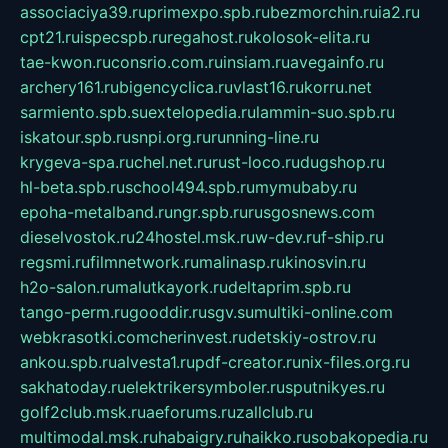
associaciya39.ru
primexpo.spb.ru
bezmorchin.ru
ia2.ru
cpt21.ru
ispecspb.ru
regahost.ru
kolosok-elita.ru
tae-kwon.ru
consrio.com.ru
insiam.ru
avegainfo.ru
archery161.ru
bigencyclica.ru
vlast16.ru
korru.net
sarmiento.spb.su
extelopedia.ru
lammin-suo.spb.ru
iskatour.spb.ru
snpi.org.ru
running-line.ru
krygeva-spa.ru
chel.net.ru
rust-loco.ru
dugshop.ru
hl-beta.spb.ru
school494.spb.ru
mymubaby.ru
epoha-metalband.ru
ngr.spb.ru
rusgosnews.com
dieselvostok.ru
24hostel.msk.ru
w-dev.ru
f-ship.ru
regsmi.ru
filmnetwork.ru
malinasp.ru
kinosvin.ru
h2o-salon.ru
malutkayork.ru
deltaprim.spb.ru
tango-perm.ru
gooddir.ru
sgv.su
multiki-online.com
webkrasotki.com
cherinvest.ru
detskiy-ostrov.ru
ankou.spb.ru
alvesta1.ru
pdf-creator.ru
nix-files.org.ru
sakhatoday.ru
elektrikersymboler.ru
sputnikyes.ru
golf2club.msk.ru
aeforums.ru
zallclub.ru
multimodal.msk.ru
habaigry.ru
haikko.ru
sobakopedia.ru