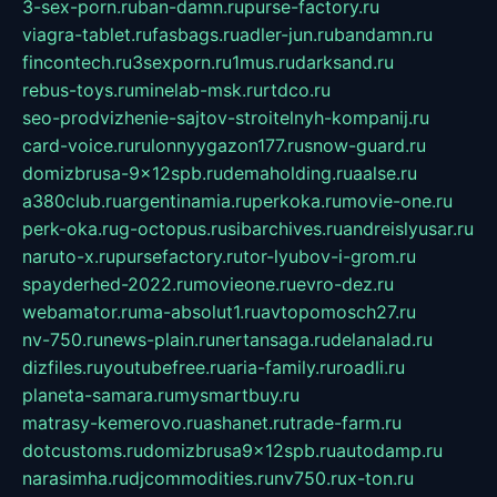
3-sex-porn.ru
ban-damn.ru
purse-factory.ru
viagra-tablet.ru
fasbags.ru
adler-jun.ru
bandamn.ru
fincontech.ru
3sexporn.ru
1mus.ru
darksand.ru
rebus-toys.ru
minelab-msk.ru
rtdco.ru
seo-prodvizhenie-sajtov-stroitelnyh-kompanij.ru
card-voice.ru
rulonnyygazon177.ru
snow-guard.ru
domizbrusa-9x12spb.ru
demaholding.ru
aalse.ru
a380club.ru
argentinamia.ru
perkoka.ru
movie-one.ru
perk-oka.ru
g-octopus.ru
sibarchives.ru
andreislyusar.ru
naruto-x.ru
pursefactory.ru
tor-lyubov-i-grom.ru
spayderhed-2022.ru
movieone.ru
evro-dez.ru
webamator.ru
ma-absolut1.ru
avtopomosch27.ru
nv-750.ru
news-plain.ru
nertansaga.ru
delanalad.ru
dizfiles.ru
youtubefree.ru
aria-family.ru
roadli.ru
planeta-samara.ru
mysmartbuy.ru
matrasy-kemerovo.ru
ashanet.ru
trade-farm.ru
dotcustoms.ru
domizbrusa9x12spb.ru
autodamp.ru
narasimha.ru
djcommodities.ru
nv750.ru
x-ton.ru