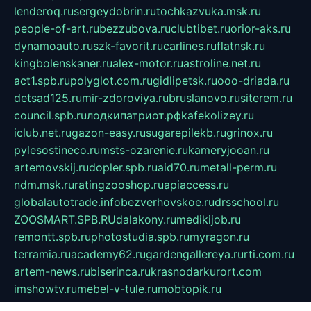
lenderoq.ru
sergeydobrin.ru
tochkazvuka.msk.ru
people-of-art.ru
bezzubova.ru
clubtibet.ru
orior-aks.ru
dynamoauto.ru
szk-favorit.ru
carlines.ru
flatnsk.ru
kingbolenskaner.ru
alex-motor.ru
astroline.net.ru
act1.spb.ru
polyglot.com.ru
gidlipetsk.ru
ooo-driada.ru
detsad125.ru
mir-zdoroviya.ru
bruslanovo.ru
siterem.ru
council.spb.ru
лодкипатриот.рф
kafekolizey.ru
iclub.net.ru
gazon-easy.ru
sugarepilekb.ru
grinox.ru
pylesostineco.ru
msts-ozarenie.ru
kameryjooan.ru
artemovskij.ru
dopler.spb.ru
aid70.ru
metall-perm.ru
ndm.msk.ru
ratingzooshop.ru
apiaccess.ru
globalautotrade.info
bezverhovskoe.ru
drsschool.ru
ZOOSMART.SPB.RU
dalakony.ru
medikijob.ru
remontt.spb.ru
photostudia.spb.ru
myragon.ru
terramia.ru
academy62.ru
gardengallereya.ru
rti.com.ru
artem-news.ru
biserinca.ru
krasnodarkurort.com
imshowtv.ru
mebel-v-tule.ru
mobtopik.ru
pcsecurity.net.ru
tool-sib.ru
multimetrunit.ru
sp-tour.ru