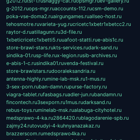
g2012.ru
tst-1.ru
shaggy-cat.ru
opsmgr.ru
ev-gallery.ru
g-2012.ru
ops-mgr.ru
accounts-112.ru
csm-demo.ru
poka-vse-doma2.ru
airgungames.ru
allseo-host.ru
tehosmotre.ru
varieta-yug.ru
cricetc1xbetr1xbetcc2.ru
raytor-d.ru
atillagunn.ru
3d-file.ru
1xbeticricetc1xbetti5.ru
uafoot-statti.ru
e-abis1c.ru
store-brawl-stars.ru
kts-services.ru
dark-sand.ru
sindika-01.ru
sp-life.ru
x-legion.ru
sib-archives.ru
e-abis-1-c.ru
sindika01.ru
venda-festival.ru
store-brawlstars.ru
dooraleksandria.ru
antenna-highly.ru
mine-lab-msk.ru
1-mus.ru
3-sex-porn.ru
ban-damn.ru
purse-factory.ru
viagra-tablet.ru
fasbags.ru
adler-jun.ru
bandamn.ru
fincontech.ru
3sexporn.ru
1mus.ru
darksand.ru
rebus-toys.ru
minelab-msk.ru
alabuga-cityhotel.ru
medsprawo-4-ka.ru
2864420.ru
blagodarenie-spb.ru
zajmy24.ru
tovudyi-4-kuhnyanazakaz.ru
brazzerscom.ru
medsprawo4ka.ru