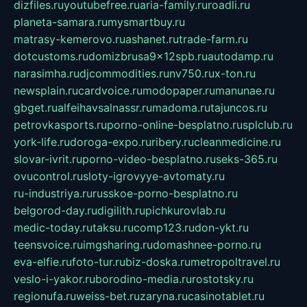
dizfiles.ru
youtubefree.ru
aria-family.ru
roadli.ru
planeta-samara.ru
mysmartbuy.ru
matrasy-kemerovo.ru
ashanet.ru
trade-farm.ru
dotcustoms.ru
domizbrusa9x12spb.ru
autodamp.ru
narasimha.ru
djcommodities.ru
nv750.ru
x-ton.ru
newsplain.ru
cardvoice.ru
modopaper.ru
manunae.ru
gbget.ru
alfeihavsalnassr.ru
madoma.ru
tajuncos.ru
petrovkasports.ru
porno-online-besplatno.ru
splclub.ru
york-life.ru
doroga-expo.ru
ribery.ru
cleanmedicine.ru
slovar-ivrit.ru
porno-video-besplatno.ru
seks-365.ru
ovucontrol.ru
sloty-igrovyye-avtomaty.ru
ru-industriya.ru
russkoe-porno-besplatno.ru
belgorod-day.ru
digilith.ru
pichkurovlab.ru
medic-today.ru
taksu.ru
comp123.ru
don-ykt.ru
teensvoice.ru
imgsharing.ru
domashnee-porno.ru
eva-elfie.ru
foto-tur.ru
biz-doska.ru
metropoltravel.ru
veslo-i-yakor.ru
borodino-media.ru
rostotsky.ru
regionufa.ru
weiss-bet.ru
zaryna.ru
casinotablet.ru