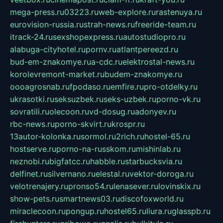
mega-press.ru
03223.ru
web-explore.ru
rastenuya.ru
eurovision-russia.ru
strah-news.ru
freeride-team.ru
itrack-24.ru
sexshopexpress.ru
autostudiopro.ru
alabuga-cityhotel.ru
pornv.ru
atlantpereezd.ru
bud-em-znakomye.ru
a-cdc.ru
elektrostal-news.ru
korolevremont-market.ru
budem-znakomye.ru
oooagrosnab.ru
fpodaso.ru
emfire.ru
pro-otdelky.ru
ukrasotki.ru
seksuzbek.ru
seks-uzbek.ru
porno-vk.ru
sovratili.ru
olecoon.ru
vd-dosug.ru
adonyev.ru
rbc-news.ru
porno-skvirt.ru
krospr.ru
13autor-kolonka.ru
sormol.ru
2rich.ru
hostel-65.ru
hostserve.ru
porno-na-russkom.ru
mishinlab.ru
neznobi.ru
bigfatcc.ru
habble.ru
starbucksvia.ru
delfinet.ru
silvernano.ru
elestal.ru
vektor-doroga.ru
velotrenajery.ru
pronso54.ru
lenasever.ru
lovinskix.ru
show-pets.ru
smartnews03.ru
discofoxworld.ru
miraclecoon.ru
pongup.ru
hostel65.ru
liura.ru
glasspb.ru