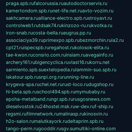
praga.spb.ru
falcorussia.ru
autodoctorservis.ru
kamertondom.spb.ru
net-life.net.ru
avto-vozim.ru
sakhcamera.ru
alliance-electro.spb.ru
stroyavt.ru
controlweb1.ru
tdsak74.ru
kinzozo-ru.ru
kvotka.ru
iron-snab.ru
costa-bella.ru
eugrus.pp.ru
associaciya39.ru
primexpo.spb.ru
bezmorchin.ru
ia2.ru
cpt21.ru
ispecspb.ru
regahost.ru
kolosok-elita.ru
tae-kwon.ru
consrio.com.ru
insiam.ru
avegainfo.ru
archery161.ru
bigencyclica.ru
vlast16.ru
korru.net
sarmiento.spb.su
extelopedia.ru
lammin-suo.spb.ru
iskatour.spb.ru
snpi.org.ru
running-line.ru
krygeva-spa.ru
chel.net.ru
rust-loco.ru
dugshop.ru
hl-beta.spb.ru
school494.spb.ru
mymubaby.ru
epoha-metalband.ru
ngr.spb.ru
rusgosnews.com
dieselvostok.ru
24hostel.msk.ru
w-dev.ru
f-ship.ru
regsmi.ru
filmnetwork.ru
malinasp.ru
kinosvin.ru
h2o-salon.ru
malutkayork.ru
deltaprim.spb.ru
tango-perm.ru
gooddir.ru
sgv.su
multiki-online.com