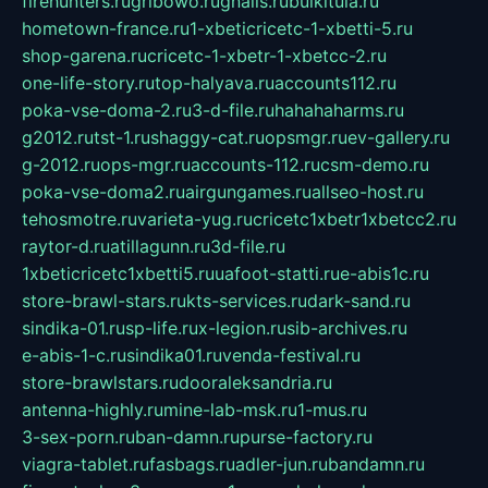
firehunters.ru
gribowo.ru
gnalis.ru
bulkitula.ru
hometown-france.ru
1-xbeticricetc-1-xbetti-5.ru
shop-garena.ru
cricetc-1-xbetr-1-xbetcc-2.ru
one-life-story.ru
top-halyava.ru
accounts112.ru
poka-vse-doma-2.ru
3-d-file.ru
hahahaharms.ru
g2012.ru
tst-1.ru
shaggy-cat.ru
opsmgr.ru
ev-gallery.ru
g-2012.ru
ops-mgr.ru
accounts-112.ru
csm-demo.ru
poka-vse-doma2.ru
airgungames.ru
allseo-host.ru
tehosmotre.ru
varieta-yug.ru
cricetc1xbetr1xbetcc2.ru
raytor-d.ru
atillagunn.ru
3d-file.ru
1xbeticricetc1xbetti5.ru
uafoot-statti.ru
e-abis1c.ru
store-brawl-stars.ru
kts-services.ru
dark-sand.ru
sindika-01.ru
sp-life.ru
x-legion.ru
sib-archives.ru
e-abis-1-c.ru
sindika01.ru
venda-festival.ru
store-brawlstars.ru
dooraleksandria.ru
antenna-highly.ru
mine-lab-msk.ru
1-mus.ru
3-sex-porn.ru
ban-damn.ru
purse-factory.ru
viagra-tablet.ru
fasbags.ru
adler-jun.ru
bandamn.ru