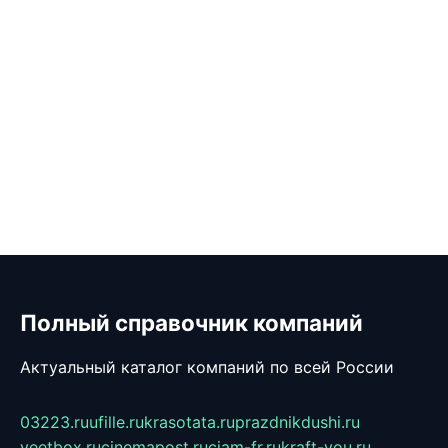
Полный справочник компаний
Актуальный каталог компаний по всей России
03223.ru
ufille.ru
krasotata.ru
prazdnikdushi.ru
veetbox.ru
cinemapost.ru
ciam-fr.ru
kraft-you.ru