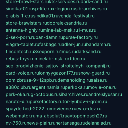
store-brawl-stars.ru
kts-services.ru
dark-sand.ru
sindika-01.ru
sp-life.ru
x-legion.ru
sib-archives.ru
e-abis-1-c.ru
sindika01.ru
venda-festival.ru
store-brawlstars.ru
dooraleksandria.ru
antenna-highly.ru
mine-lab-msk.ru
1-mus.ru
3-sex-porn.ru
ban-damn.ru
purse-factory.ru
viagra-tablet.ru
fasbags.ru
adler-jun.ru
bandamn.ru
fincontech.ru
3sexporn.ru
1mus.ru
darksand.ru
rebus-toys.ru
minelab-msk.ru
rtdco.ru
seo-prodvizhenie-sajtov-stroitelnyh-kompanij.ru
card-voice.ru
rulonnyygazon177.ru
snow-guard.ru
domizbrusa-9x12spb.ru
demaholding.ru
aalse.ru
a380club.ru
argentinamia.ru
perkoka.ru
movie-one.ru
perk-oka.ru
g-octopus.ru
sibarchives.ru
andreislyusar.ru
naruto-x.ru
pursefactory.ru
tor-lyubov-i-grom.ru
spayderhed-2022.ru
movieone.ru
evro-dez.ru
webamator.ru
ma-absolut1.ru
avtopomosch27.ru
nv-750.ru
news-plain.ru
nertansaga.ru
delanalad.ru