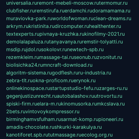
universalia.ru
remont-mebeli-moscow.ru
termomur.ru
clubfisher.ru
remstirufa.ru
erdamchi.ru
doramamama.ru
muraviovka-park.ru
worldofwoman.ru
clean-dreams.ru
arkrym.ru
kristinita.ru
dircomputer.ru
healthenter.ru
textexperts.ru
pivnaya-kruzhka.ru
kinofilmy-2021.ru
demolalapaluza.ru
tanyavanya.ru
remstir-tolyatti.ru
msdip.ru
jdol.ru
sokolovr.ru
newtech-spb.ru
rezemkleim.ru
massage-tai.ru
seonub.ru
zvonitut.ru
biolisichka24.ru
mncraft-download.ru
algoritm-sistema.ru
godflesh.ru
ru-industria.ru
zebra-tlt.ru
okna-proficom.ru
erynok.ru
onlinekinospace.ru
startupstudio-fefu.ru
zarges-ru.ru
gegenjustizunrecht.ru
autobalashov.ru
utrovortu.ru
spiski-firm.ru
elara-m.ru
kinomusorka.ru
mkcslava.ru
2bets.ru
vintovoykompressor.ru
birminghamvsfulham.ru
sarmat-komp.ru
pioneeri.ru
amadis-chocolate.ru
shkurki-karakulya.ru
kanotiforet.spb.ru
tutmassage.ru
ecolog.org.ru