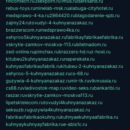
fincontech.ru
3sexporn.ru
1mus.ru
darksand.ru
rebus-toys.ru
minelab-msk.ru
alabuga-cityhotel.ru
medsprawo-4-ka.ru
2864420.ru
blagodarenie-spb.ru
zajmy24.ru
tovudyi-4-kuhnyanazakaz.ru
brazzerscom.ru
medsprawo4ka.ru
xehyroo5kuhnyanazakaz.ru
fabrikayfabrikaefabrika.ru
vskrytie-zamkov-moskva-113.ru
biletnadom.ru
zed-online.ru
pimchax.ru
brazzers-hd.ru
z-host.ru
kitubeu2kuhnyanazakaz.ru
naperekate.ru
kuhnyaofabrikaufabrik.ru
kitubeu-2-kuhnyanazakaz.ru
xehyroo-5-kuhnyanazakaz.ru
cs-68.ru
guzywia-4-kuhnyanazakaz.ru
mir-tk.ru
vlknrussia.ru
cs68.ru
vladivostok-map.ru
video-seks.ru
bankaribi.ru
raszar.ru
vskrytie-zamkov-moskva113.ru
lipetsktelecom.ru
tovudyi4kuhnyanazakaz.ru
seksuzb.ru
guzywia4kuhnyanazakaz.ru
fabrikaofabrikaokuhny.ru
kuhnyaekuhnyaafabrika.ru
kuhnyaykuhnyayfabrika.ru
e-abis1c.ru