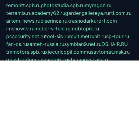
remontt.spb.ru
photostudia.spb.ru
myragon.ru
terramia.ru
academy62.ru
gardengallereya.ru
rti.com.ru
artem-news.ru
biserinca.ru
krasnodarkurort.com
imshowtv.ru
mebel-v-tule.ru
mobtopik.ru
pcsecurity.net.ru
tool-sib.ru
multimetrunit.ru
sp-tour.ru
fan-cs.ru
santeh-russia.ru
symbian9.net.ru
DSHAIR.RU
tmmotors.spb.ru
xjocuricopii.com
musavtomat.msk.ru
obustrojdom.ru
sovetcik.ru
ybaranovskaya.ru
ppknews.ru
cult-alshei.ru
JAPANRUSSIA.RU
proekciyamebel.ru
imper-finans.ru
rim.org.ru
glamourai.ru
brassminus.ru
zabor-pro.ru
ftn.pp.ru
dorogoe58.ru
laimengpacker.ru
kuzova-zapchasti.ru
sageerp.ru
taxodrom.ru
dsrazvitie.ru
hardcity.net.ru
ratinghomegames.ru
topservice25.ru
gubernyan.ru
gtglasslined.ru
ii4.ru
tssport.spb.ru
andorra24.com
blackwallstreet.ru
oboimos.ru
optim-doors.com.ru
ikuch.ru
nycr.org.ru
npa21.ru
vremya-ch.spb.ru
desert000.ru
ivtorgi.ru
ifiori.ru
catalog-statei.ru