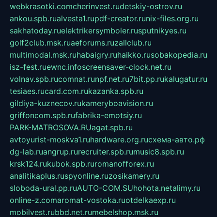
webkrasotki.com
cherinvest.ru
detskiy-ostrov.ru
ankou.spb.ru
alvesta1.ru
pdf-creator.ru
nix-files.org.ru
sakhatoday.ru
elektrikersymboler.ru
sputnikyes.ru
golf2club.msk.ru
aeforums.ru
zallclub.ru
multimodal.msk.ru
habaigry.ru
haikko.ru
sobakopedia.ru
isz-fest.ru
ewnc.info
screensaver-clock.net.ru
volnav.spb.ru
comnat.ru
npf.net.ru
7bit.pp.ru
kalugatur.ru
tesiaes.ru
card.com.ru
kazanka.spb.ru
gildiya-kuznecov.ru
kameryboavision.ru
griffoncom.spb.ru
fabrika-emotsiy.ru
PARK-MATROSOVA.RU
agat.spb.ru
avtoyurist-moskva1.ru
hardware.org.ru
схема-авто.рф
dg-lab.ru
angrup.ru
recruiter.spb.ru
music8.spb.ru
krsk124.ru
kubok.spb.ru
romanofforex.ru
analitikaplus.ru
spyonline.ru
zosikamery.ru
sloboda-ural.pp.ru
AUTO-COM.SU
hohota.net
alimy.ru
online-z.com
aromat-vostoka.ru
otdelkaexp.ru
mobilvest.ru
bbd.net.ru
mebelshop.msk.ru