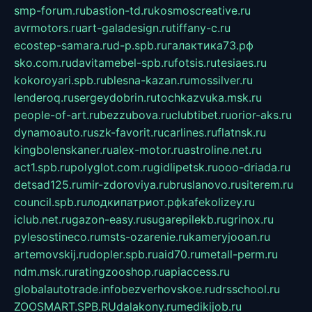
smp-forum.ru
bastion-td.ru
kosmoscreative.ru
avrmotors.ru
art-galadesign.ru
tiffany-c.ru
ecostep-samara.ru
d-p.spb.ru
галактика73.рф
sko.com.ru
davitamebel-spb.ru
fotsis.ru
tesiaes.ru
kokoroyari.spb.ru
blesna-kazan.ru
mossilver.ru
lenderoq.ru
sergeydobrin.ru
tochkazvuka.msk.ru
people-of-art.ru
bezzubova.ru
clubtibet.ru
orior-aks.ru
dynamoauto.ru
szk-favorit.ru
carlines.ru
flatnsk.ru
kingbolenskaner.ru
alex-motor.ru
astroline.net.ru
act1.spb.ru
polyglot.com.ru
gidlipetsk.ru
ooo-driada.ru
detsad125.ru
mir-zdoroviya.ru
bruslanovo.ru
siterem.ru
council.spb.ru
лодкипатриот.рф
kafekolizey.ru
iclub.net.ru
gazon-easy.ru
sugarepilekb.ru
grinox.ru
pylesostineco.ru
msts-ozarenie.ru
kameryjooan.ru
artemovskij.ru
dopler.spb.ru
aid70.ru
metall-perm.ru
ndm.msk.ru
ratingzooshop.ru
apiaccess.ru
globalautotrade.info
bezverhovskoe.ru
drsschool.ru
ZOOSMART.SPB.RU
dalakony.ru
medikijob.ru