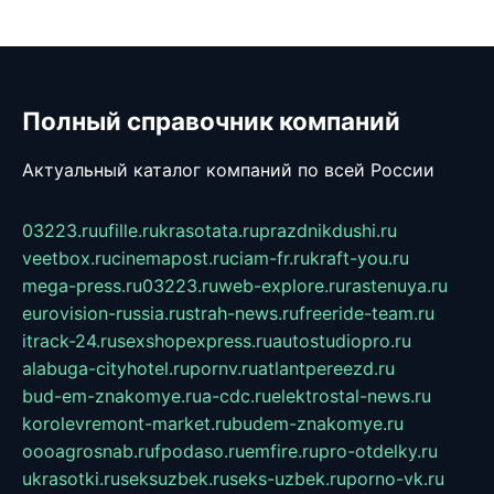
Полный справочник компаний
Актуальный каталог компаний по всей России
03223.ru
ufille.ru
krasotata.ru
prazdnikdushi.ru
veetbox.ru
cinemapost.ru
ciam-fr.ru
kraft-you.ru
mega-press.ru
03223.ru
web-explore.ru
rastenuya.ru
eurovision-russia.ru
strah-news.ru
freeride-team.ru
itrack-24.ru
sexshopexpress.ru
autostudiopro.ru
alabuga-cityhotel.ru
pornv.ru
atlantpereezd.ru
bud-em-znakomye.ru
a-cdc.ru
elektrostal-news.ru
korolevremont-market.ru
budem-znakomye.ru
oooagrosnab.ru
fpodaso.ru
emfire.ru
pro-otdelky.ru
ukrasotki.ru
seksuzbek.ru
seks-uzbek.ru
porno-vk.ru