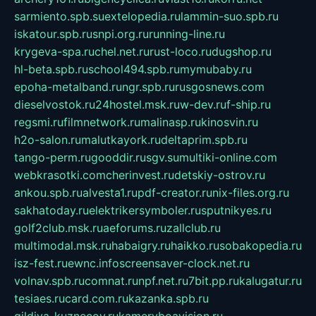
sarmiento.spb.su
extelopedia.ru
lammin-suo.spb.ru
iskatour.spb.ru
snpi.org.ru
running-line.ru
krygeva-spa.ru
chel.net.ru
rust-loco.ru
dugshop.ru
hl-beta.spb.ru
school494.spb.ru
mymubaby.ru
epoha-metalband.ru
ngr.spb.ru
rusgosnews.com
dieselvostok.ru
24hostel.msk.ru
w-dev.ru
f-ship.ru
regsmi.ru
filmnetwork.ru
malinasp.ru
kinosvin.ru
h2o-salon.ru
malutkayork.ru
deltaprim.spb.ru
tango-perm.ru
gooddir.ru
sgv.su
multiki-online.com
webkrasotki.com
cherinvest.ru
detskiy-ostrov.ru
ankou.spb.ru
alvesta1.ru
pdf-creator.ru
nix-files.org.ru
sakhatoday.ru
elektrikersymboler.ru
sputnikyes.ru
golf2club.msk.ru
aeforums.ru
zallclub.ru
multimodal.msk.ru
habaigry.ru
haikko.ru
sobakopedia.ru
isz-fest.ru
ewnc.info
screensaver-clock.net.ru
volnav.spb.ru
comnat.ru
npf.net.ru
7bit.pp.ru
kalugatur.ru
tesiaes.ru
card.com.ru
kazanka.spb.ru