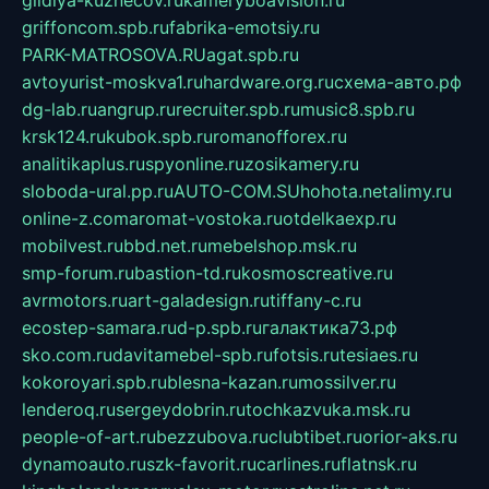
gildiya-kuznecov.ru
kameryboavision.ru
griffoncom.spb.ru
fabrika-emotsiy.ru
PARK-MATROSOVA.RU
agat.spb.ru
avtoyurist-moskva1.ru
hardware.org.ru
схема-авто.рф
dg-lab.ru
angrup.ru
recruiter.spb.ru
music8.spb.ru
krsk124.ru
kubok.spb.ru
romanofforex.ru
analitikaplus.ru
spyonline.ru
zosikamery.ru
sloboda-ural.pp.ru
AUTO-COM.SU
hohota.net
alimy.ru
online-z.com
aromat-vostoka.ru
otdelkaexp.ru
mobilvest.ru
bbd.net.ru
mebelshop.msk.ru
smp-forum.ru
bastion-td.ru
kosmoscreative.ru
avrmotors.ru
art-galadesign.ru
tiffany-c.ru
ecostep-samara.ru
d-p.spb.ru
галактика73.рф
sko.com.ru
davitamebel-spb.ru
fotsis.ru
tesiaes.ru
kokoroyari.spb.ru
blesna-kazan.ru
mossilver.ru
lenderoq.ru
sergeydobrin.ru
tochkazvuka.msk.ru
people-of-art.ru
bezzubova.ru
clubtibet.ru
orior-aks.ru
dynamoauto.ru
szk-favorit.ru
carlines.ru
flatnsk.ru