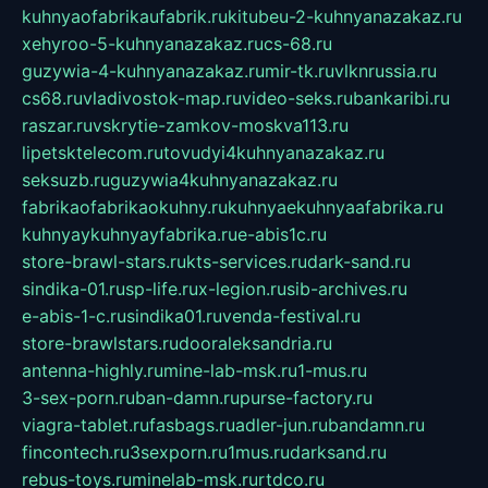
kuhnyaofabrikaufabrik.ru
kitubeu-2-kuhnyanazakaz.ru
xehyroo-5-kuhnyanazakaz.ru
cs-68.ru
guzywia-4-kuhnyanazakaz.ru
mir-tk.ru
vlknrussia.ru
cs68.ru
vladivostok-map.ru
video-seks.ru
bankaribi.ru
raszar.ru
vskrytie-zamkov-moskva113.ru
lipetsktelecom.ru
tovudyi4kuhnyanazakaz.ru
seksuzb.ru
guzywia4kuhnyanazakaz.ru
fabrikaofabrikaokuhny.ru
kuhnyaekuhnyaafabrika.ru
kuhnyaykuhnyayfabrika.ru
e-abis1c.ru
store-brawl-stars.ru
kts-services.ru
dark-sand.ru
sindika-01.ru
sp-life.ru
x-legion.ru
sib-archives.ru
e-abis-1-c.ru
sindika01.ru
venda-festival.ru
store-brawlstars.ru
dooraleksandria.ru
antenna-highly.ru
mine-lab-msk.ru
1-mus.ru
3-sex-porn.ru
ban-damn.ru
purse-factory.ru
viagra-tablet.ru
fasbags.ru
adler-jun.ru
bandamn.ru
fincontech.ru
3sexporn.ru
1mus.ru
darksand.ru
rebus-toys.ru
minelab-msk.ru
rtdco.ru