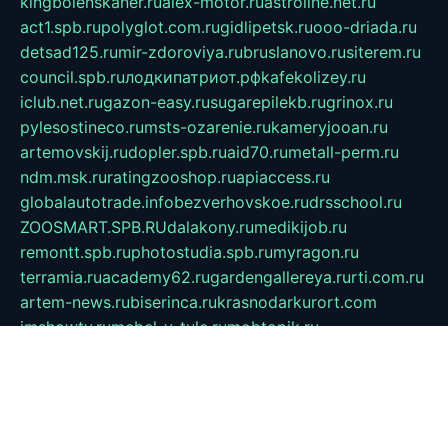
kingbolenskaner.ru
alex-motor.ru
astroline.net.ru
act1.spb.ru
polyglot.com.ru
gidlipetsk.ru
ooo-driada.ru
detsad125.ru
mir-zdoroviya.ru
bruslanovo.ru
siterem.ru
council.spb.ru
лодкипатриот.рф
kafekolizey.ru
iclub.net.ru
gazon-easy.ru
sugarepilekb.ru
grinox.ru
pylesostineco.ru
msts-ozarenie.ru
kameryjooan.ru
artemovskij.ru
dopler.spb.ru
aid70.ru
metall-perm.ru
ndm.msk.ru
ratingzooshop.ru
apiaccess.ru
globalautotrade.info
bezverhovskoe.ru
drsschool.ru
ZOOSMART.SPB.RU
dalakony.ru
medikijob.ru
remontt.spb.ru
photostudia.spb.ru
myragon.ru
terramia.ru
academy62.ru
gardengallereya.ru
rti.com.ru
artem-news.ru
biserinca.ru
krasnodarkurort.com
imshowtv.ru
mebel-v-tule.ru
mobtopik.ru
pcsecurity.net.ru
tool-sib.ru
multimetrunit.ru
sp-tour.ru
fan-cs.ru
santeh-russia.ru
symbian9.net.ru
DSHAIR.RU
tmmotors.spb.ru
xjocuricopii.com
musavtomat.msk.ru
obustrojdom.ru
sovetcik.ru
ybaranovskaya.ru