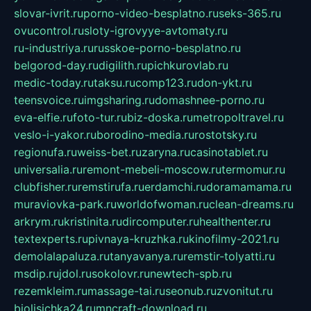
slovar-ivrit.ru
porno-video-besplatno.ru
seks-365.ru
ovucontrol.ru
sloty-igrovyye-avtomaty.ru
ru-industriya.ru
russkoe-porno-besplatno.ru
belgorod-day.ru
digilith.ru
pichkurovlab.ru
medic-today.ru
taksu.ru
comp123.ru
don-ykt.ru
teensvoice.ru
imgsharing.ru
domashnee-porno.ru
eva-elfie.ru
foto-tur.ru
biz-doska.ru
metropoltravel.ru
veslo-i-yakor.ru
borodino-media.ru
rostotsky.ru
regionufa.ru
weiss-bet.ru
zaryna.ru
casinotablet.ru
universalia.ru
remont-mebeli-moscow.ru
termomur.ru
clubfisher.ru
remstirufa.ru
erdamchi.ru
doramamama.ru
muraviovka-park.ru
worldofwoman.ru
clean-dreams.ru
arkrym.ru
kristinita.ru
dircomputer.ru
healthenter.ru
textexperts.ru
pivnaya-kruzhka.ru
kinofilmy-2021.ru
demolalapaluza.ru
tanyavanya.ru
remstir-tolyatti.ru
msdip.ru
jdol.ru
sokolovr.ru
newtech-spb.ru
rezemkleim.ru
massage-tai.ru
seonub.ru
zvonitut.ru
biolisichka24.ru
mncraft-download.ru