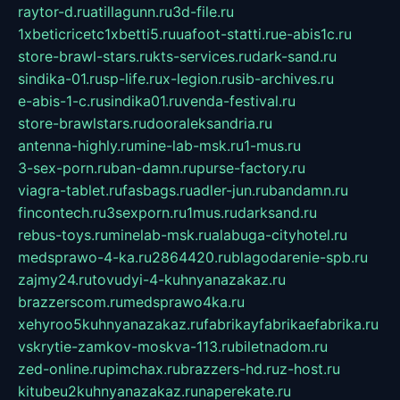
raytor-d.ru
atillagunn.ru
3d-file.ru
1xbeticricetc1xbetti5.ru
uafoot-statti.ru
e-abis1c.ru
store-brawl-stars.ru
kts-services.ru
dark-sand.ru
sindika-01.ru
sp-life.ru
x-legion.ru
sib-archives.ru
e-abis-1-c.ru
sindika01.ru
venda-festival.ru
store-brawlstars.ru
dooraleksandria.ru
antenna-highly.ru
mine-lab-msk.ru
1-mus.ru
3-sex-porn.ru
ban-damn.ru
purse-factory.ru
viagra-tablet.ru
fasbags.ru
adler-jun.ru
bandamn.ru
fincontech.ru
3sexporn.ru
1mus.ru
darksand.ru
rebus-toys.ru
minelab-msk.ru
alabuga-cityhotel.ru
medsprawo-4-ka.ru
2864420.ru
blagodarenie-spb.ru
zajmy24.ru
tovudyi-4-kuhnyanazakaz.ru
brazzerscom.ru
medsprawo4ka.ru
xehyroo5kuhnyanazakaz.ru
fabrikayfabrikaefabrika.ru
vskrytie-zamkov-moskva-113.ru
biletnadom.ru
zed-online.ru
pimchax.ru
brazzers-hd.ru
z-host.ru
kitubeu2kuhnyanazakaz.ru
naperekate.ru