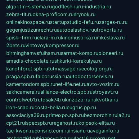
algoritm-sistema.ru
godflesh.ru
ru-industria.ru
zebra-tlt.ru
okna-proficom.ru
erynok.ru
onlinekinospace.ru
startupstudio-fefu.ru
zarges-ru.ru
gegenjustizunrecht.ru
autobalashov.ru
utrovortu.ru
spiski-firm.ru
elara-m.ru
kinomusorka.ru
mkcslava.ru
2bets.ru
vintovoykompressor.ru
birminghamvsfulham.ru
sarmat-komp.ru
pioneeri.ru
amadis-chocolate.ru
shkurki-karakulya.ru
kanotiforet.spb.ru
tutmassage.ru
ecolog.org.ru
praga.spb.ru
falcorussia.ru
autodoctorservis.ru
kamertondom.spb.ru
net-life.net.ru
avto-vozim.ru
sakhcamera.ru
alliance-electro.spb.ru
stroyavt.ru
controlweb1.ru
tdsak74.ru
kinzozo-ru.ru
kvotka.ru
iron-snab.ru
costa-bella.ru
eugrus.pp.ru
associaciya39.ru
primexpo.spb.ru
bezmorchin.ru
ia2.ru
cpt21.ru
ispecspb.ru
regahost.ru
kolosok-elita.ru
tae-kwon.ru
consrio.com.ru
insiam.ru
avegainfo.ru
archery161.ru
bigencyclica.ru
vlast16.ru
korru.net