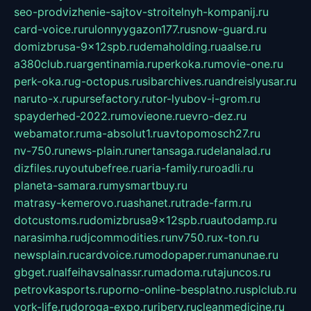
seo-prodvizhenie-sajtov-stroitelnyh-kompanij.ru
card-voice.ru
rulonnyygazon177.ru
snow-guard.ru
domizbrusa-9x12spb.ru
demaholding.ru
aalse.ru
a380club.ru
argentinamia.ru
perkoka.ru
movie-one.ru
perk-oka.ru
g-octopus.ru
sibarchives.ru
andreislyusar.ru
naruto-x.ru
pursefactory.ru
tor-lyubov-i-grom.ru
spayderhed-2022.ru
movieone.ru
evro-dez.ru
webamator.ru
ma-absolut1.ru
avtopomosch27.ru
nv-750.ru
news-plain.ru
nertansaga.ru
delanalad.ru
dizfiles.ru
youtubefree.ru
aria-family.ru
roadli.ru
planeta-samara.ru
mysmartbuy.ru
matrasy-kemerovo.ru
ashanet.ru
trade-farm.ru
dotcustoms.ru
domizbrusa9x12spb.ru
autodamp.ru
narasimha.ru
djcommodities.ru
nv750.ru
x-ton.ru
newsplain.ru
cardvoice.ru
modopaper.ru
manunae.ru
gbget.ru
alfeihavsalnassr.ru
madoma.ru
tajuncos.ru
petrovkasports.ru
porno-online-besplatno.ru
splclub.ru
york-life.ru
doroga-expo.ru
ribery.ru
cleanmedicine.ru