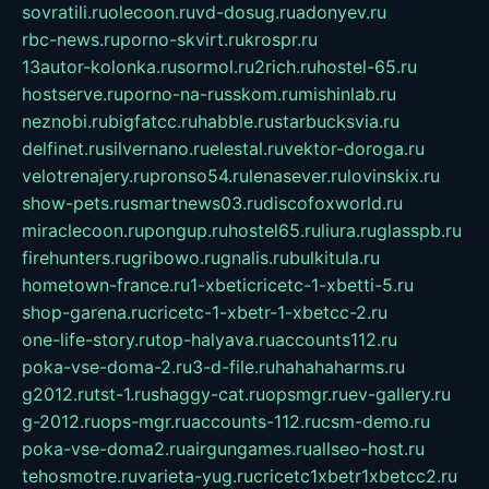
sovratili.ru
olecoon.ru
vd-dosug.ru
adonyev.ru
rbc-news.ru
porno-skvirt.ru
krospr.ru
13autor-kolonka.ru
sormol.ru
2rich.ru
hostel-65.ru
hostserve.ru
porno-na-russkom.ru
mishinlab.ru
neznobi.ru
bigfatcc.ru
habble.ru
starbucksvia.ru
delfinet.ru
silvernano.ru
elestal.ru
vektor-doroga.ru
velotrenajery.ru
pronso54.ru
lenasever.ru
lovinskix.ru
show-pets.ru
smartnews03.ru
discofoxworld.ru
miraclecoon.ru
pongup.ru
hostel65.ru
liura.ru
glasspb.ru
firehunters.ru
gribowo.ru
gnalis.ru
bulkitula.ru
hometown-france.ru
1-xbeticricetc-1-xbetti-5.ru
shop-garena.ru
cricetc-1-xbetr-1-xbetcc-2.ru
one-life-story.ru
top-halyava.ru
accounts112.ru
poka-vse-doma-2.ru
3-d-file.ru
hahahaharms.ru
g2012.ru
tst-1.ru
shaggy-cat.ru
opsmgr.ru
ev-gallery.ru
g-2012.ru
ops-mgr.ru
accounts-112.ru
csm-demo.ru
poka-vse-doma2.ru
airgungames.ru
allseo-host.ru
tehosmotre.ru
varieta-yug.ru
cricetc1xbetr1xbetcc2.ru