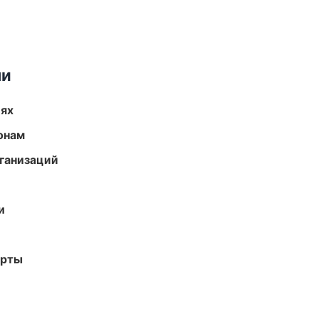
ми
иях
онам
ганизаций
и
арты