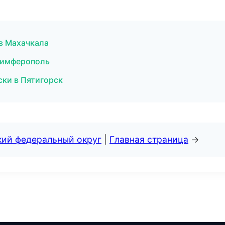
 в Махачкала
 Симферополь
ски в Пятигорск
кий федеральный округ
|
Главная страница
→