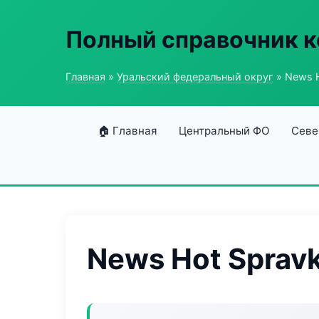
Полный справочник 
Главная
»
Уральский федеральный округ
» News H
🏠 Главная
Центральный ФО
Севе
News Hot Sprav