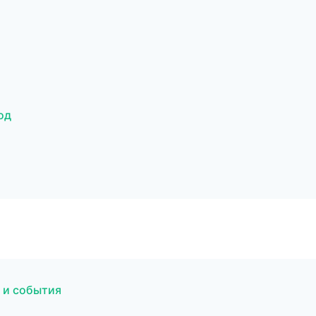
од
 и события