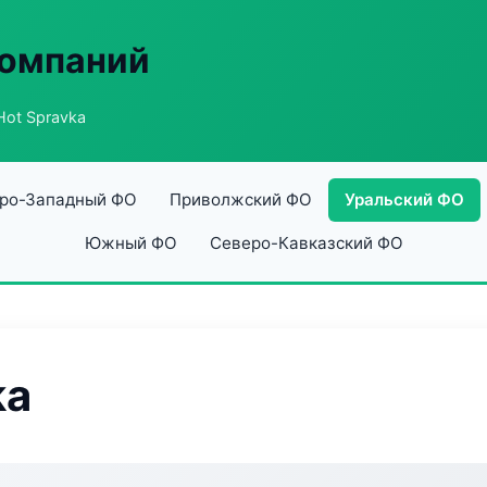
компаний
ot Spravka
ро-Западный ФО
Приволжский ФО
Уральский ФО
Южный ФО
Северо-Кавказский ФО
ka