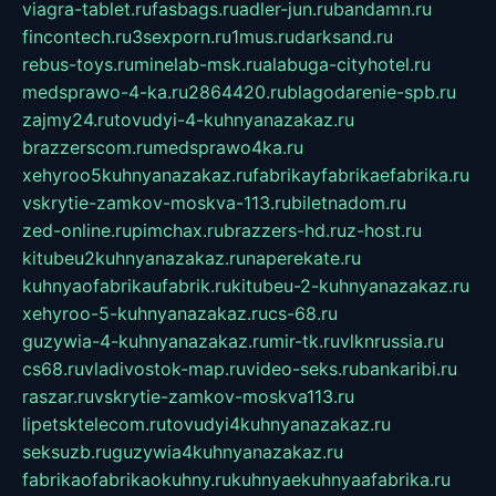
viagra-tablet.ru
fasbags.ru
adler-jun.ru
bandamn.ru
fincontech.ru
3sexporn.ru
1mus.ru
darksand.ru
rebus-toys.ru
minelab-msk.ru
alabuga-cityhotel.ru
medsprawo-4-ka.ru
2864420.ru
blagodarenie-spb.ru
zajmy24.ru
tovudyi-4-kuhnyanazakaz.ru
brazzerscom.ru
medsprawo4ka.ru
xehyroo5kuhnyanazakaz.ru
fabrikayfabrikaefabrika.ru
vskrytie-zamkov-moskva-113.ru
biletnadom.ru
zed-online.ru
pimchax.ru
brazzers-hd.ru
z-host.ru
kitubeu2kuhnyanazakaz.ru
naperekate.ru
kuhnyaofabrikaufabrik.ru
kitubeu-2-kuhnyanazakaz.ru
xehyroo-5-kuhnyanazakaz.ru
cs-68.ru
guzywia-4-kuhnyanazakaz.ru
mir-tk.ru
vlknrussia.ru
cs68.ru
vladivostok-map.ru
video-seks.ru
bankaribi.ru
raszar.ru
vskrytie-zamkov-moskva113.ru
lipetsktelecom.ru
tovudyi4kuhnyanazakaz.ru
seksuzb.ru
guzywia4kuhnyanazakaz.ru
fabrikaofabrikaokuhny.ru
kuhnyaekuhnyaafabrika.ru