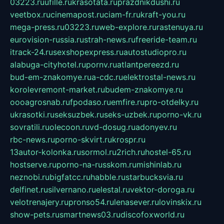
03223.ru
ufille.ru
krasotata.ru
prazdnikdushi.ru
veetbox.ru
cinemapost.ru
ciam-fr.ru
kraft-you.ru
mega-press.ru
03223.ru
web-explore.ru
rastenuya.ru
eurovision-russia.ru
strah-news.ru
freeride-team.ru
itrack-24.ru
sexshopexpress.ru
autostudiopro.ru
alabuga-cityhotel.ru
pornv.ru
atlantpereezd.ru
bud-em-znakomye.ru
a-cdc.ru
elektrostal-news.ru
korolevremont-market.ru
budem-znakomye.ru
oooagrosnab.ru
fpodaso.ru
emfire.ru
pro-otdelky.ru
ukrasotki.ru
seksuzbek.ru
seks-uzbek.ru
porno-vk.ru
sovratili.ru
olecoon.ru
vd-dosug.ru
adonyev.ru
rbc-news.ru
porno-skvirt.ru
krospr.ru
13autor-kolonka.ru
sormol.ru
2rich.ru
hostel-65.ru
hostserve.ru
porno-na-russkom.ru
mishinlab.ru
neznobi.ru
bigfatcc.ru
habble.ru
starbucksvia.ru
delfinet.ru
silvernano.ru
elestal.ru
vektor-doroga.ru
velotrenajery.ru
pronso54.ru
lenasever.ru
lovinskix.ru
show-pets.ru
smartnews03.ru
discofoxworld.ru