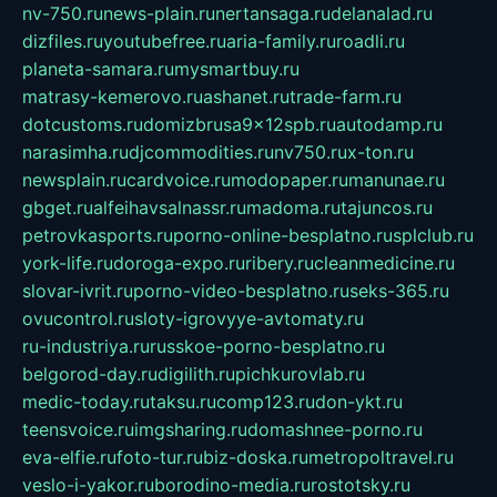
nv-750.ru
news-plain.ru
nertansaga.ru
delanalad.ru
dizfiles.ru
youtubefree.ru
aria-family.ru
roadli.ru
planeta-samara.ru
mysmartbuy.ru
matrasy-kemerovo.ru
ashanet.ru
trade-farm.ru
dotcustoms.ru
domizbrusa9x12spb.ru
autodamp.ru
narasimha.ru
djcommodities.ru
nv750.ru
x-ton.ru
newsplain.ru
cardvoice.ru
modopaper.ru
manunae.ru
gbget.ru
alfeihavsalnassr.ru
madoma.ru
tajuncos.ru
petrovkasports.ru
porno-online-besplatno.ru
splclub.ru
york-life.ru
doroga-expo.ru
ribery.ru
cleanmedicine.ru
slovar-ivrit.ru
porno-video-besplatno.ru
seks-365.ru
ovucontrol.ru
sloty-igrovyye-avtomaty.ru
ru-industriya.ru
russkoe-porno-besplatno.ru
belgorod-day.ru
digilith.ru
pichkurovlab.ru
medic-today.ru
taksu.ru
comp123.ru
don-ykt.ru
teensvoice.ru
imgsharing.ru
domashnee-porno.ru
eva-elfie.ru
foto-tur.ru
biz-doska.ru
metropoltravel.ru
veslo-i-yakor.ru
borodino-media.ru
rostotsky.ru