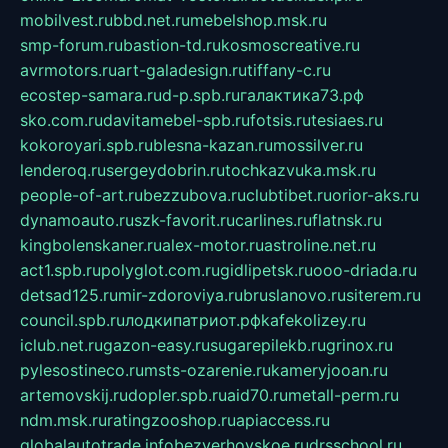
mobilvest.ru
bbd.net.ru
mebelshop.msk.ru
smp-forum.ru
bastion-td.ru
kosmoscreative.ru
avrmotors.ru
art-galadesign.ru
tiffany-c.ru
ecostep-samara.ru
d-p.spb.ru
галактика73.рф
sko.com.ru
davitamebel-spb.ru
fotsis.ru
tesiaes.ru
kokoroyari.spb.ru
blesna-kazan.ru
mossilver.ru
lenderoq.ru
sergeydobrin.ru
tochkazvuka.msk.ru
people-of-art.ru
bezzubova.ru
clubtibet.ru
orior-aks.ru
dynamoauto.ru
szk-favorit.ru
carlines.ru
flatnsk.ru
kingbolenskaner.ru
alex-motor.ru
astroline.net.ru
act1.spb.ru
polyglot.com.ru
gidlipetsk.ru
ooo-driada.ru
detsad125.ru
mir-zdoroviya.ru
bruslanovo.ru
siterem.ru
council.spb.ru
лодкипатриот.рф
kafekolizey.ru
iclub.net.ru
gazon-easy.ru
sugarepilekb.ru
grinox.ru
pylesostineco.ru
msts-ozarenie.ru
kameryjooan.ru
artemovskij.ru
dopler.spb.ru
aid70.ru
metall-perm.ru
ndm.msk.ru
ratingzooshop.ru
apiaccess.ru
globalautotrade.info
bezverhovskoe.ru
drsschool.ru