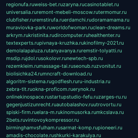
regionufa.ru
weiss-bet.ru
zaryna.ru
casinotablet.ru
universalia.ru
remont-mebeli-moscow.ru
termomur.ru
clubfisher.ru
remstirufa.ru
erdamchi.ru
doramamama.ru
muraviovka-park.ru
worldofwoman.ru
clean-dreams.ru
arkrym.ru
kristinita.ru
dircomputer.ru
healthenter.ru
textexperts.ru
pivnaya-kruzhka.ru
kinofilmy-2021.ru
demolalapaluza.ru
tanyavanya.ru
remstir-tolyatti.ru
msdip.ru
jdol.ru
sokolovr.ru
newtech-spb.ru
rezemkleim.ru
massage-tai.ru
seonub.ru
zvonitut.ru
biolisichka24.ru
mncraft-download.ru
algoritm-sistema.ru
godflesh.ru
ru-industria.ru
zebra-tlt.ru
okna-proficom.ru
erynok.ru
onlinekinospace.ru
startupstudio-fefu.ru
zarges-ru.ru
gegenjustizunrecht.ru
autobalashov.ru
utrovortu.ru
spiski-firm.ru
elara-m.ru
kinomusorka.ru
mkcslava.ru
2bets.ru
vintovoykompressor.ru
birminghamvsfulham.ru
sarmat-komp.ru
pioneeri.ru
amadis-chocolate.ru
shkurki-karakulya.ru