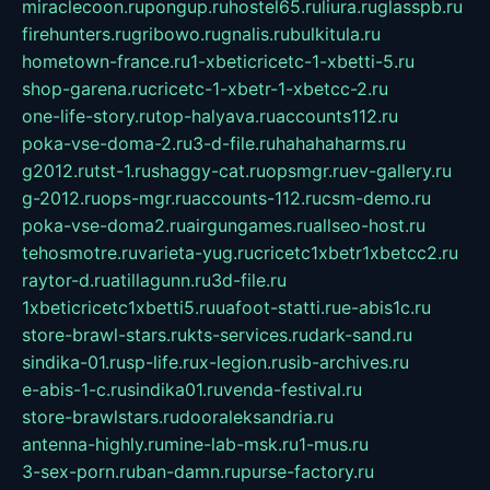
miraclecoon.ru
pongup.ru
hostel65.ru
liura.ru
glasspb.ru
firehunters.ru
gribowo.ru
gnalis.ru
bulkitula.ru
hometown-france.ru
1-xbeticricetc-1-xbetti-5.ru
shop-garena.ru
cricetc-1-xbetr-1-xbetcc-2.ru
one-life-story.ru
top-halyava.ru
accounts112.ru
poka-vse-doma-2.ru
3-d-file.ru
hahahaharms.ru
g2012.ru
tst-1.ru
shaggy-cat.ru
opsmgr.ru
ev-gallery.ru
g-2012.ru
ops-mgr.ru
accounts-112.ru
csm-demo.ru
poka-vse-doma2.ru
airgungames.ru
allseo-host.ru
tehosmotre.ru
varieta-yug.ru
cricetc1xbetr1xbetcc2.ru
raytor-d.ru
atillagunn.ru
3d-file.ru
1xbeticricetc1xbetti5.ru
uafoot-statti.ru
e-abis1c.ru
store-brawl-stars.ru
kts-services.ru
dark-sand.ru
sindika-01.ru
sp-life.ru
x-legion.ru
sib-archives.ru
e-abis-1-c.ru
sindika01.ru
venda-festival.ru
store-brawlstars.ru
dooraleksandria.ru
antenna-highly.ru
mine-lab-msk.ru
1-mus.ru
3-sex-porn.ru
ban-damn.ru
purse-factory.ru