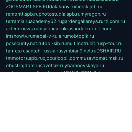
ZOOSMART.SPB.RU
dalakony.ru
medikijob.ru
remontt.spb.ru
photostudia.spb.ru
myragon.ru
terramia.ru
academy62.ru
gardengallereya.ru
rti.com.ru
artem-news.ru
biserinca.ru
krasnodarkurort.com
imshowtv.ru
mebel-v-tule.ru
mobtopik.ru
pcsecurity.net.ru
tool-sib.ru
multimetrunit.ru
sp-tour.ru
fan-cs.ru
santeh-russia.ru
symbian9.net.ru
DSHAIR.RU
tmmotors.spb.ru
xjocuricopii.com
musavtomat.msk.ru
obustrojdom.ru
sovetcik.ru
ybaranovskaya.ru
ppknews.ru
cult-alshei.ru
JAPANRUSSIA.RU
proekciyamebel.ru
imper-finans.ru
rim.org.ru
glamourai.ru
brassminus.ru
zabor-pro.ru
ftn.pp.ru
dorogoe58.ru
laimengpacker.ru
kuzova-zapchasti.ru
sageerp.ru
taxodrom.ru
dsrazvitie.ru
hardcity.net.ru
ratinghomegames.ru
topservice25.ru
gubernyan.ru
gtglasslined.ru
ii4.ru
tssport.spb.ru
andorra24.com
blackwallstreet.ru
oboimos.ru
optim-doors.com.ru
ikuch.ru
nycr.org.ru
npa21.ru
vremya-ch.spb.ru