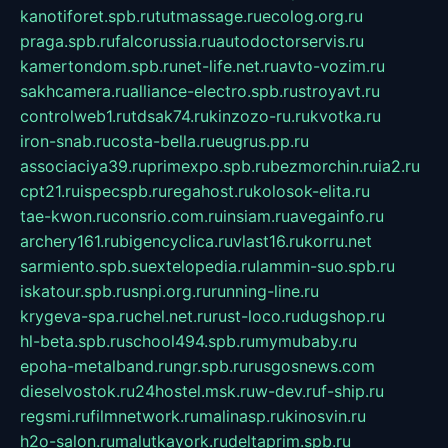
kanotiforet.spb.ru
tutmassage.ru
ecolog.org.ru
praga.spb.ru
falcorussia.ru
autodoctorservis.ru
kamertondom.spb.ru
net-life.net.ru
avto-vozim.ru
sakhcamera.ru
alliance-electro.spb.ru
stroyavt.ru
controlweb1.ru
tdsak74.ru
kinzozo-ru.ru
kvotka.ru
iron-snab.ru
costa-bella.ru
eugrus.pp.ru
associaciya39.ru
primexpo.spb.ru
bezmorchin.ru
ia2.ru
cpt21.ru
ispecspb.ru
regahost.ru
kolosok-elita.ru
tae-kwon.ru
consrio.com.ru
insiam.ru
avegainfo.ru
archery161.ru
bigencyclica.ru
vlast16.ru
korru.net
sarmiento.spb.su
extelopedia.ru
lammin-suo.spb.ru
iskatour.spb.ru
snpi.org.ru
running-line.ru
krygeva-spa.ru
chel.net.ru
rust-loco.ru
dugshop.ru
hl-beta.spb.ru
school494.spb.ru
mymubaby.ru
epoha-metalband.ru
ngr.spb.ru
rusgosnews.com
dieselvostok.ru
24hostel.msk.ru
w-dev.ru
f-ship.ru
regsmi.ru
filmnetwork.ru
malinasp.ru
kinosvin.ru
h2o-salon.ru
malutkayork.ru
deltaprim.spb.ru