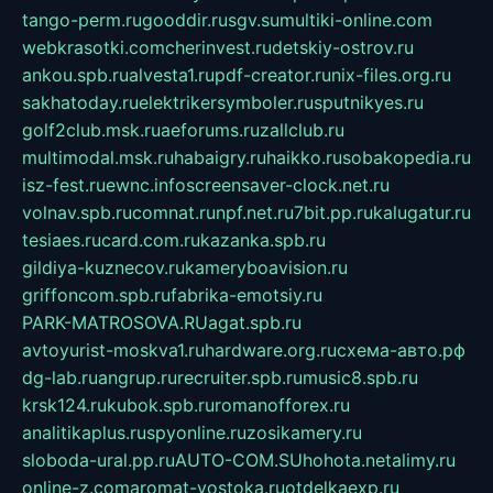
tango-perm.ru
gooddir.ru
sgv.su
multiki-online.com
webkrasotki.com
cherinvest.ru
detskiy-ostrov.ru
ankou.spb.ru
alvesta1.ru
pdf-creator.ru
nix-files.org.ru
sakhatoday.ru
elektrikersymboler.ru
sputnikyes.ru
golf2club.msk.ru
aeforums.ru
zallclub.ru
multimodal.msk.ru
habaigry.ru
haikko.ru
sobakopedia.ru
isz-fest.ru
ewnc.info
screensaver-clock.net.ru
volnav.spb.ru
comnat.ru
npf.net.ru
7bit.pp.ru
kalugatur.ru
tesiaes.ru
card.com.ru
kazanka.spb.ru
gildiya-kuznecov.ru
kameryboavision.ru
griffoncom.spb.ru
fabrika-emotsiy.ru
PARK-MATROSOVA.RU
agat.spb.ru
avtoyurist-moskva1.ru
hardware.org.ru
схема-авто.рф
dg-lab.ru
angrup.ru
recruiter.spb.ru
music8.spb.ru
krsk124.ru
kubok.spb.ru
romanofforex.ru
analitikaplus.ru
spyonline.ru
zosikamery.ru
sloboda-ural.pp.ru
AUTO-COM.SU
hohota.net
alimy.ru
online-z.com
aromat-vostoka.ru
otdelkaexp.ru