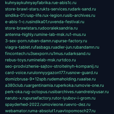
kuhnyaykuhnyayfabrika.ru
e-abis1c.ru
store-brawl-stars.ru
kts-services.ru
dark-sand.ru
sindika-01.ru
sp-life.ru
x-legion.ru
sib-archives.ru
e-abis-1-c.ru
sindika01.ru
venda-festival.ru
store-brawlstars.ru
dooraleksandria.ru
antenna-highly.ru
mine-lab-msk.ru
1-mus.ru
3-sex-porn.ru
ban-damn.ru
purse-factory.ru
viagra-tablet.ru
fasbags.ru
adler-jun.ru
bandamn.ru
fincontech.ru
3sexporn.ru
1mus.ru
darksand.ru
rebus-toys.ru
minelab-msk.ru
rtdco.ru
seo-prodvizhenie-sajtov-stroitelnyh-kompanij.ru
card-voice.ru
rulonnyygazon177.ru
snow-guard.ru
domizbrusa-9x12spb.ru
demaholding.ru
aalse.ru
a380club.ru
argentinamia.ru
perkoka.ru
movie-one.ru
perk-oka.ru
g-octopus.ru
sibarchives.ru
andreislyusar.ru
naruto-x.ru
pursefactory.ru
tor-lyubov-i-grom.ru
spayderhed-2022.ru
movieone.ru
evro-dez.ru
webamator.ru
ma-absolut1.ru
avtopomosch27.ru