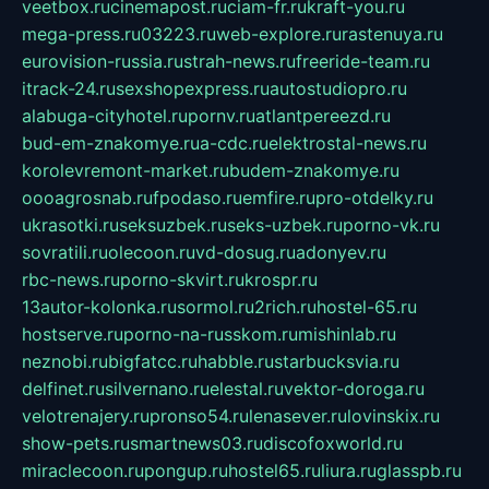
veetbox.ru
cinemapost.ru
ciam-fr.ru
kraft-you.ru
mega-press.ru
03223.ru
web-explore.ru
rastenuya.ru
eurovision-russia.ru
strah-news.ru
freeride-team.ru
itrack-24.ru
sexshopexpress.ru
autostudiopro.ru
alabuga-cityhotel.ru
pornv.ru
atlantpereezd.ru
bud-em-znakomye.ru
a-cdc.ru
elektrostal-news.ru
korolevremont-market.ru
budem-znakomye.ru
oooagrosnab.ru
fpodaso.ru
emfire.ru
pro-otdelky.ru
ukrasotki.ru
seksuzbek.ru
seks-uzbek.ru
porno-vk.ru
sovratili.ru
olecoon.ru
vd-dosug.ru
adonyev.ru
rbc-news.ru
porno-skvirt.ru
krospr.ru
13autor-kolonka.ru
sormol.ru
2rich.ru
hostel-65.ru
hostserve.ru
porno-na-russkom.ru
mishinlab.ru
neznobi.ru
bigfatcc.ru
habble.ru
starbucksvia.ru
delfinet.ru
silvernano.ru
elestal.ru
vektor-doroga.ru
velotrenajery.ru
pronso54.ru
lenasever.ru
lovinskix.ru
show-pets.ru
smartnews03.ru
discofoxworld.ru
miraclecoon.ru
pongup.ru
hostel65.ru
liura.ru
glasspb.ru