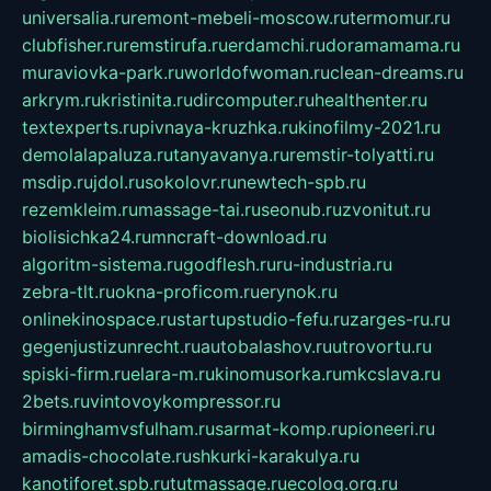
universalia.ru
remont-mebeli-moscow.ru
termomur.ru
clubfisher.ru
remstirufa.ru
erdamchi.ru
doramamama.ru
muraviovka-park.ru
worldofwoman.ru
clean-dreams.ru
arkrym.ru
kristinita.ru
dircomputer.ru
healthenter.ru
textexperts.ru
pivnaya-kruzhka.ru
kinofilmy-2021.ru
demolalapaluza.ru
tanyavanya.ru
remstir-tolyatti.ru
msdip.ru
jdol.ru
sokolovr.ru
newtech-spb.ru
rezemkleim.ru
massage-tai.ru
seonub.ru
zvonitut.ru
biolisichka24.ru
mncraft-download.ru
algoritm-sistema.ru
godflesh.ru
ru-industria.ru
zebra-tlt.ru
okna-proficom.ru
erynok.ru
onlinekinospace.ru
startupstudio-fefu.ru
zarges-ru.ru
gegenjustizunrecht.ru
autobalashov.ru
utrovortu.ru
spiski-firm.ru
elara-m.ru
kinomusorka.ru
mkcslava.ru
2bets.ru
vintovoykompressor.ru
birminghamvsfulham.ru
sarmat-komp.ru
pioneeri.ru
amadis-chocolate.ru
shkurki-karakulya.ru
kanotiforet.spb.ru
tutmassage.ru
ecolog.org.ru