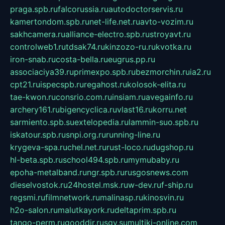
praga.spb.ru
falcorussia.ru
autodoctorservis.ru
kamertondom.spb.ru
net-life.net.ru
avto-vozim.ru
sakhcamera.ru
alliance-electro.spb.ru
stroyavt.ru
controlweb1.ru
tdsak74.ru
kinzozo-ru.ru
kvotka.ru
iron-snab.ru
costa-bella.ru
eugrus.pp.ru
associaciya39.ru
primexpo.spb.ru
bezmorchin.ru
ia2.ru
cpt21.ru
ispecspb.ru
regahost.ru
kolosok-elita.ru
tae-kwon.ru
consrio.com.ru
insiam.ru
avegainfo.ru
archery161.ru
bigencyclica.ru
vlast16.ru
korru.net
sarmiento.spb.su
extelopedia.ru
lammin-suo.spb.ru
iskatour.spb.ru
snpi.org.ru
running-line.ru
krygeva-spa.ru
chel.net.ru
rust-loco.ru
dugshop.ru
hl-beta.spb.ru
school494.spb.ru
mymubaby.ru
epoha-metalband.ru
ngr.spb.ru
rusgosnews.com
dieselvostok.ru
24hostel.msk.ru
w-dev.ru
f-ship.ru
regsmi.ru
filmnetwork.ru
malinasp.ru
kinosvin.ru
h2o-salon.ru
malutkayork.ru
deltaprim.spb.ru
tango-perm.ru
gooddir.ru
sgv.su
multiki-online.com