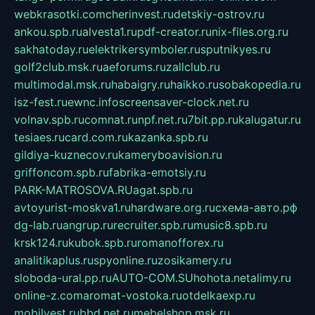
webkrasotki.com
cherinvest.ru
detskiy-ostrov.ru
ankou.spb.ru
alvesta1.ru
pdf-creator.ru
nix-files.org.ru
sakhatoday.ru
elektrikersymboler.ru
sputnikyes.ru
golf2club.msk.ru
aeforums.ru
zallclub.ru
multimodal.msk.ru
habaigry.ru
haikko.ru
sobakopedia.ru
isz-fest.ru
ewnc.info
screensaver-clock.net.ru
volnav.spb.ru
comnat.ru
npf.net.ru
7bit.pp.ru
kalugatur.ru
tesiaes.ru
card.com.ru
kazanka.spb.ru
gildiya-kuznecov.ru
kameryboavision.ru
griffoncom.spb.ru
fabrika-emotsiy.ru
PARK-MATROSOVA.RU
agat.spb.ru
avtoyurist-moskva1.ru
hardware.org.ru
схема-авто.рф
dg-lab.ru
angrup.ru
recruiter.spb.ru
music8.spb.ru
krsk124.ru
kubok.spb.ru
romanofforex.ru
analitikaplus.ru
spyonline.ru
zosikamery.ru
sloboda-ural.pp.ru
AUTO-COM.SU
hohota.net
alimy.ru
online-z.com
aromat-vostoka.ru
otdelkaexp.ru
mobilvest.ru
bbd.net.ru
mebelshop.msk.ru