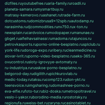
dizfiles.ru
youtubefree.ru
aria-family.ru
roadli.ru
planeta-samara.ru
mysmartbuy.ru
matrasy-kemerovo.ru
ashanet.ru
trade-farm.ru
dotcustoms.ru
domizbrusa9x12spb.ru
autodamp.ru
narasimha.ru
djcommodities.ru
nv750.ru
x-ton.ru
newsplain.ru
cardvoice.ru
modopaper.ru
manunae.ru
gbget.ru
alfeihavsalnassr.ru
madoma.ru
tajuncos.ru
petrovkasports.ru
porno-online-besplatno.ru
splclub.ru
york-life.ru
doroga-expo.ru
ribery.ru
cleanmedicine.ru
slovar-ivrit.ru
porno-video-besplatno.ru
seks-365.ru
ovucontrol.ru
sloty-igrovyye-avtomaty.ru
ru-industriya.ru
russkoe-porno-besplatno.ru
belgorod-day.ru
digilith.ru
pichkurovlab.ru
medic-today.ru
taksu.ru
comp123.ru
don-ykt.ru
teensvoice.ru
imgsharing.ru
domashnee-porno.ru
eva-elfie.ru
foto-tur.ru
biz-doska.ru
metropoltravel.ru
veslo-i-yakor.ru
borodino-media.ru
rostotsky.ru
regionufa.ru
weiss-bet.ru
zaryna.ru
casinotablet.ru