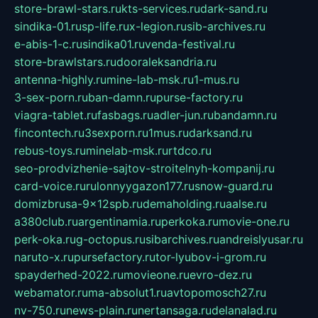
store-brawl-stars.ru
kts-services.ru
dark-sand.ru
sindika-01.ru
sp-life.ru
x-legion.ru
sib-archives.ru
e-abis-1-c.ru
sindika01.ru
venda-festival.ru
store-brawlstars.ru
dooraleksandria.ru
antenna-highly.ru
mine-lab-msk.ru
1-mus.ru
3-sex-porn.ru
ban-damn.ru
purse-factory.ru
viagra-tablet.ru
fasbags.ru
adler-jun.ru
bandamn.ru
fincontech.ru
3sexporn.ru
1mus.ru
darksand.ru
rebus-toys.ru
minelab-msk.ru
rtdco.ru
seo-prodvizhenie-sajtov-stroitelnyh-kompanij.ru
card-voice.ru
rulonnyygazon177.ru
snow-guard.ru
domizbrusa-9x12spb.ru
demaholding.ru
aalse.ru
a380club.ru
argentinamia.ru
perkoka.ru
movie-one.ru
perk-oka.ru
g-octopus.ru
sibarchives.ru
andreislyusar.ru
naruto-x.ru
pursefactory.ru
tor-lyubov-i-grom.ru
spayderhed-2022.ru
movieone.ru
evro-dez.ru
webamator.ru
ma-absolut1.ru
avtopomosch27.ru
nv-750.ru
news-plain.ru
nertansaga.ru
delanalad.ru