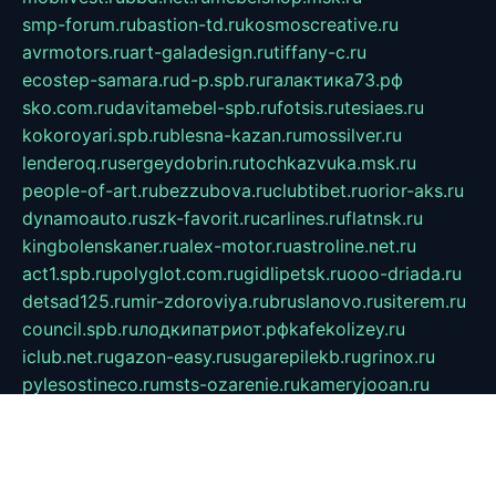
smp-forum.ru
bastion-td.ru
kosmoscreative.ru
avrmotors.ru
art-galadesign.ru
tiffany-c.ru
ecostep-samara.ru
d-p.spb.ru
галактика73.рф
sko.com.ru
davitamebel-spb.ru
fotsis.ru
tesiaes.ru
kokoroyari.spb.ru
blesna-kazan.ru
mossilver.ru
lenderoq.ru
sergeydobrin.ru
tochkazvuka.msk.ru
people-of-art.ru
bezzubova.ru
clubtibet.ru
orior-aks.ru
dynamoauto.ru
szk-favorit.ru
carlines.ru
flatnsk.ru
kingbolenskaner.ru
alex-motor.ru
astroline.net.ru
act1.spb.ru
polyglot.com.ru
gidlipetsk.ru
ooo-driada.ru
detsad125.ru
mir-zdoroviya.ru
bruslanovo.ru
siterem.ru
council.spb.ru
лодкипатриот.рф
kafekolizey.ru
iclub.net.ru
gazon-easy.ru
sugarepilekb.ru
grinox.ru
pylesostineco.ru
msts-ozarenie.ru
kameryjooan.ru
artemovskij.ru
dopler.spb.ru
aid70.ru
metall-perm.ru
ndm.msk.ru
ratingzooshop.ru
apiaccess.ru
globalautotrade.info
bezverhovskoe.ru
drsschool.ru
ZOOSMART.SPB.RU
dalakony.ru
medikijob.ru