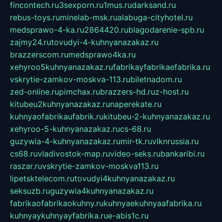
fincontech.ru
3sexporn.ru
1mus.ru
darksand.ru
rebus-toys.ru
minelab-msk.ru
alabuga-cityhotel.ru
medsprawo-4-ka.ru
2864420.ru
blagodarenie-spb.ru
zajmy24.ru
tovudyi-4-kuhnyanazakaz.ru
brazzerscom.ru
medsprawo4ka.ru
xehyroo5kuhnyanazakaz.ru
fabrikayfabrikaefabrika.ru
vskrytie-zamkov-moskva-113.ru
biletnadom.ru
zed-online.ru
pimchax.ru
brazzers-hd.ru
z-host.ru
kitubeu2kuhnyanazakaz.ru
naperekate.ru
kuhnyaofabrikaufabrik.ru
kitubeu-2-kuhnyanazakaz.ru
xehyroo-5-kuhnyanazakaz.ru
cs-68.ru
guzywia-4-kuhnyanazakaz.ru
mir-tk.ru
vlknrussia.ru
cs68.ru
vladivostok-map.ru
video-seks.ru
bankaribi.ru
raszar.ru
vskrytie-zamkov-moskva113.ru
lipetsktelecom.ru
tovudyi4kuhnyanazakaz.ru
seksuzb.ru
guzywia4kuhnyanazakaz.ru
fabrikaofabrikaokuhny.ru
kuhnyaekuhnyaafabrika.ru
kuhnyaykuhnyayfabrika.ru
e-abis1c.ru