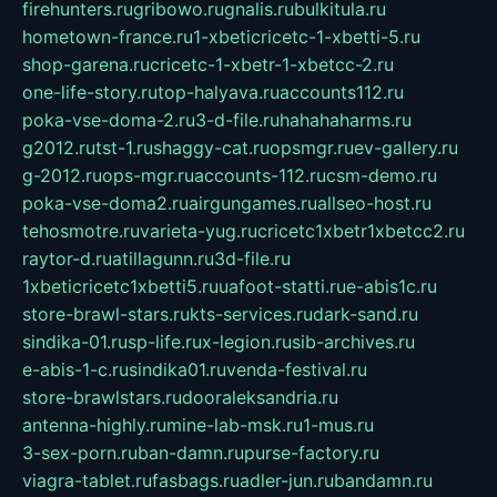
firehunters.ru
gribowo.ru
gnalis.ru
bulkitula.ru
hometown-france.ru
1-xbeticricetc-1-xbetti-5.ru
shop-garena.ru
cricetc-1-xbetr-1-xbetcc-2.ru
one-life-story.ru
top-halyava.ru
accounts112.ru
poka-vse-doma-2.ru
3-d-file.ru
hahahaharms.ru
g2012.ru
tst-1.ru
shaggy-cat.ru
opsmgr.ru
ev-gallery.ru
g-2012.ru
ops-mgr.ru
accounts-112.ru
csm-demo.ru
poka-vse-doma2.ru
airgungames.ru
allseo-host.ru
tehosmotre.ru
varieta-yug.ru
cricetc1xbetr1xbetcc2.ru
raytor-d.ru
atillagunn.ru
3d-file.ru
1xbeticricetc1xbetti5.ru
uafoot-statti.ru
e-abis1c.ru
store-brawl-stars.ru
kts-services.ru
dark-sand.ru
sindika-01.ru
sp-life.ru
x-legion.ru
sib-archives.ru
e-abis-1-c.ru
sindika01.ru
venda-festival.ru
store-brawlstars.ru
dooraleksandria.ru
antenna-highly.ru
mine-lab-msk.ru
1-mus.ru
3-sex-porn.ru
ban-damn.ru
purse-factory.ru
viagra-tablet.ru
fasbags.ru
adler-jun.ru
bandamn.ru