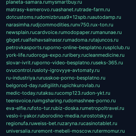
planeta-samara.ru
mysmartbuy.ru
matrasy-kemerovo.ru
ashanet.ru
trade-farm.ru
dotcustoms.ru
domizbrusa9x12spb.ru
autodamp.ru
narasimha.ru
djcommodities.ru
nv750.ru
x-ton.ru
newsplain.ru
cardvoice.ru
modopaper.ru
manunae.ru
gbget.ru
alfeihavsalnassr.ru
madoma.ru
tajuncos.ru
petrovkasports.ru
porno-online-besplatno.ru
splclub.ru
york-life.ru
doroga-expo.ru
ribery.ru
cleanmedicine.ru
slovar-ivrit.ru
porno-video-besplatno.ru
seks-365.ru
ovucontrol.ru
sloty-igrovyye-avtomaty.ru
ru-industriya.ru
russkoe-porno-besplatno.ru
belgorod-day.ru
digilith.ru
pichkurovlab.ru
medic-today.ru
taksu.ru
comp123.ru
don-ykt.ru
teensvoice.ru
imgsharing.ru
domashnee-porno.ru
eva-elfie.ru
foto-tur.ru
biz-doska.ru
metropoltravel.ru
veslo-i-yakor.ru
borodino-media.ru
rostotsky.ru
regionufa.ru
weiss-bet.ru
zaryna.ru
casinotablet.ru
universalia.ru
remont-mebeli-moscow.ru
termomur.ru