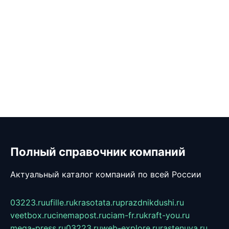
Полный справочник компаний
Актуальный каталог компаний по всей России
03223.ru
ufille.ru
krasotata.ru
prazdnikdushi.ru
veetbox.ru
cinemapost.ru
ciam-fr.ru
kraft-you.ru
mega-press.ru
03223.ru
web-explore.ru
rastenuya.ru