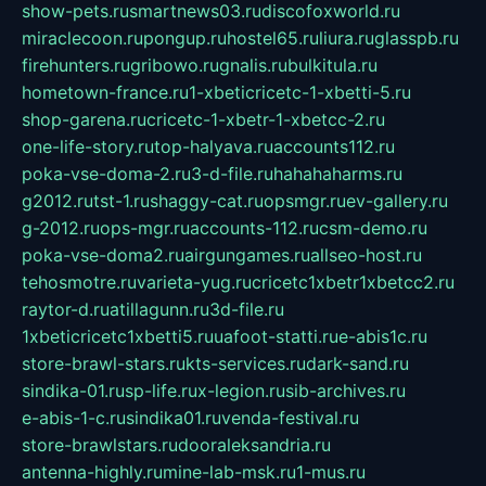
show-pets.ru
smartnews03.ru
discofoxworld.ru
miraclecoon.ru
pongup.ru
hostel65.ru
liura.ru
glasspb.ru
firehunters.ru
gribowo.ru
gnalis.ru
bulkitula.ru
hometown-france.ru
1-xbeticricetc-1-xbetti-5.ru
shop-garena.ru
cricetc-1-xbetr-1-xbetcc-2.ru
one-life-story.ru
top-halyava.ru
accounts112.ru
poka-vse-doma-2.ru
3-d-file.ru
hahahaharms.ru
g2012.ru
tst-1.ru
shaggy-cat.ru
opsmgr.ru
ev-gallery.ru
g-2012.ru
ops-mgr.ru
accounts-112.ru
csm-demo.ru
poka-vse-doma2.ru
airgungames.ru
allseo-host.ru
tehosmotre.ru
varieta-yug.ru
cricetc1xbetr1xbetcc2.ru
raytor-d.ru
atillagunn.ru
3d-file.ru
1xbeticricetc1xbetti5.ru
uafoot-statti.ru
e-abis1c.ru
store-brawl-stars.ru
kts-services.ru
dark-sand.ru
sindika-01.ru
sp-life.ru
x-legion.ru
sib-archives.ru
e-abis-1-c.ru
sindika01.ru
venda-festival.ru
store-brawlstars.ru
dooraleksandria.ru
antenna-highly.ru
mine-lab-msk.ru
1-mus.ru