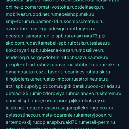
online-z.com
aromat-vostoka.ru
otdelkaexp.ru
mobilvest.ru
bbd.net.ru
mebelshop.msk.ru
smp-forum.ru
bastion-td.ru
kosmoscreative.ru
avrmotors.ru
art-galadesign.ru
tiffany-c.ru
ecostep-samara.ru
d-p.spb.ru
галактика73.рф
sko.com.ru
davitamebel-spb.ru
fotsis.ru
tesiaes.ru
kokoroyari.spb.ru
blesna-kazan.ru
mossilver.ru
lenderoq.ru
sergeydobrin.ru
tochkazvuka.msk.ru
people-of-art.ru
bezzubova.ru
clubtibet.ru
orior-aks.ru
dynamoauto.ru
szk-favorit.ru
carlines.ru
flatnsk.ru
kingbolenskaner.ru
alex-motor.ru
astroline.net.ru
act1.spb.ru
polyglot.com.ru
gidlipetsk.ru
ooo-driada.ru
detsad125.ru
mir-zdoroviya.ru
bruslanovo.ru
siterem.ru
council.spb.ru
лодкипатриот.рф
kafekolizey.ru
iclub.net.ru
gazon-easy.ru
sugarepilekb.ru
grinox.ru
pylesostineco.ru
msts-ozarenie.ru
kameryjooan.ru
artemovskij.ru
dopler.spb.ru
aid70.ru
metall-perm.ru