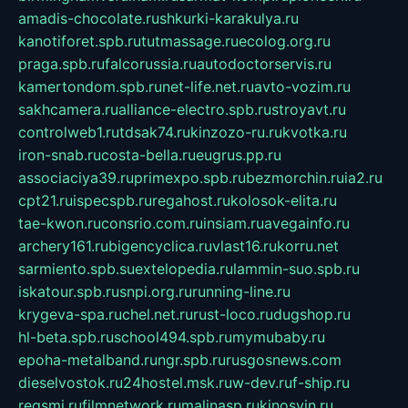
amadis-chocolate.ru
shkurki-karakulya.ru
kanotiforet.spb.ru
tutmassage.ru
ecolog.org.ru
praga.spb.ru
falcorussia.ru
autodoctorservis.ru
kamertondom.spb.ru
net-life.net.ru
avto-vozim.ru
sakhcamera.ru
alliance-electro.spb.ru
stroyavt.ru
controlweb1.ru
tdsak74.ru
kinzozo-ru.ru
kvotka.ru
iron-snab.ru
costa-bella.ru
eugrus.pp.ru
associaciya39.ru
primexpo.spb.ru
bezmorchin.ru
ia2.ru
cpt21.ru
ispecspb.ru
regahost.ru
kolosok-elita.ru
tae-kwon.ru
consrio.com.ru
insiam.ru
avegainfo.ru
archery161.ru
bigencyclica.ru
vlast16.ru
korru.net
sarmiento.spb.su
extelopedia.ru
lammin-suo.spb.ru
iskatour.spb.ru
snpi.org.ru
running-line.ru
krygeva-spa.ru
chel.net.ru
rust-loco.ru
dugshop.ru
hl-beta.spb.ru
school494.spb.ru
mymubaby.ru
epoha-metalband.ru
ngr.spb.ru
rusgosnews.com
dieselvostok.ru
24hostel.msk.ru
w-dev.ru
f-ship.ru
regsmi.ru
filmnetwork.ru
malinasp.ru
kinosvin.ru