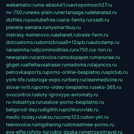
webamator.ru
ma-absolut1.ru
avtopomosch27.ru
nv-750.ru
news-plain.ru
nertansaga.ru
delanalad.ru
dizfiles.ru
youtubefree.ru
aria-family.ru
roadli.ru
planeta-samara.ru
mysmartbuy.ru
matrasy-kemerovo.ru
ashanet.ru
trade-farm.ru
dotcustoms.ru
domizbrusa9x12spb.ru
autodamp.ru
narasimha.ru
djcommodities.ru
nv750.ru
x-ton.ru
newsplain.ru
cardvoice.ru
modopaper.ru
manunae.ru
gbget.ru
alfeihavsalnassr.ru
madoma.ru
tajuncos.ru
petrovkasports.ru
porno-online-besplatno.ru
splclub.ru
york-life.ru
doroga-expo.ru
ribery.ru
cleanmedicine.ru
slovar-ivrit.ru
porno-video-besplatno.ru
seks-365.ru
ovucontrol.ru
sloty-igrovyye-avtomaty.ru
ru-industriya.ru
russkoe-porno-besplatno.ru
belgorod-day.ru
digilith.ru
pichkurovlab.ru
medic-today.ru
taksu.ru
comp123.ru
don-ykt.ru
teensvoice.ru
imgsharing.ru
domashnee-porno.ru
eva-elfie.ru
foto-tur.ru
biz-doska.ru
metropoltravel.ru