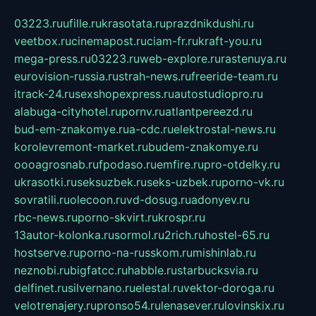
03223.ru
ufille.ru
krasotata.ru
prazdnikdushi.ru
veetbox.ru
cinemapost.ru
ciam-fr.ru
kraft-you.ru
mega-press.ru
03223.ru
web-explore.ru
rastenuya.ru
eurovision-russia.ru
strah-news.ru
freeride-team.ru
itrack-24.ru
sexshopexpress.ru
autostudiopro.ru
alabuga-cityhotel.ru
pornv.ru
atlantpereezd.ru
bud-em-znakomye.ru
a-cdc.ru
elektrostal-news.ru
korolevremont-market.ru
budem-znakomye.ru
oooagrosnab.ru
fpodaso.ru
emfire.ru
pro-otdelky.ru
ukrasotki.ru
seksuzbek.ru
seks-uzbek.ru
porno-vk.ru
sovratili.ru
olecoon.ru
vd-dosug.ru
adonyev.ru
rbc-news.ru
porno-skvirt.ru
krospr.ru
13autor-kolonka.ru
sormol.ru
2rich.ru
hostel-65.ru
hostserve.ru
porno-na-russkom.ru
mishinlab.ru
neznobi.ru
bigfatcc.ru
habble.ru
starbucksvia.ru
delfinet.ru
silvernano.ru
elestal.ru
vektor-doroga.ru
velotrenajery.ru
pronso54.ru
lenasever.ru
lovinskix.ru