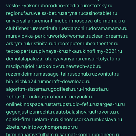
veslo-i-yakor.ru
borodino-media.ru
rostotsky.ru
regionufa.ru
weiss-bet.ru
zaryna.ru
casinotablet.ru
universalia.ru
remont-mebeli-moscow.ru
termomur.ru
clubfisher.ru
remstirufa.ru
erdamchi.ru
doramamama.ru
muraviovka-park.ru
worldofwoman.ru
clean-dreams.ru
arkrym.ru
kristinita.ru
dircomputer.ru
healthenter.ru
textexperts.ru
pivnaya-kruzhka.ru
kinofilmy-2021.ru
demolalapaluza.ru
tanyavanya.ru
remstir-tolyatti.ru
msdip.ru
jdol.ru
sokolovr.ru
newtech-spb.ru
rezemkleim.ru
massage-tai.ru
seonub.ru
zvonitut.ru
biolisichka24.ru
mncraft-download.ru
algoritm-sistema.ru
godflesh.ru
ru-industria.ru
zebra-tlt.ru
okna-proficom.ru
erynok.ru
onlinekinospace.ru
startupstudio-fefu.ru
zarges-ru.ru
gegenjustizunrecht.ru
autobalashov.ru
utrovortu.ru
spiski-firm.ru
elara-m.ru
kinomusorka.ru
mkcslava.ru
2bets.ru
vintovoykompressor.ru
birminghamvsfulham.ru
sarmat-komp.ru
pioneeri.ru