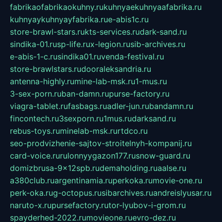
fabrikaofabrikaokuhny.ru
kuhnyaekuhnyaafabrika.ru
kuhnyaykuhnyayfabrika.ru
e-abis1c.ru
store-brawl-stars.ru
kts-services.ru
dark-sand.ru
sindika-01.ru
sp-life.ru
x-legion.ru
sib-archives.ru
e-abis-1-c.ru
sindika01.ru
venda-festival.ru
store-brawlstars.ru
dooraleksandria.ru
antenna-highly.ru
mine-lab-msk.ru
1-mus.ru
3-sex-porn.ru
ban-damn.ru
purse-factory.ru
viagra-tablet.ru
fasbags.ru
adler-jun.ru
bandamn.ru
fincontech.ru
3sexporn.ru
1mus.ru
darksand.ru
rebus-toys.ru
minelab-msk.ru
rtdco.ru
seo-prodvizhenie-sajtov-stroitelnyh-kompanij.ru
card-voice.ru
rulonnyygazon177.ru
snow-guard.ru
domizbrusa-9x12spb.ru
demaholding.ru
aalse.ru
a380club.ru
argentinamia.ru
perkoka.ru
movie-one.ru
perk-oka.ru
g-octopus.ru
sibarchives.ru
andreislyusar.ru
naruto-x.ru
pursefactory.ru
tor-lyubov-i-grom.ru
spayderhed-2022.ru
movieone.ru
evro-dez.ru