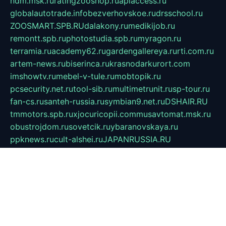
ndm.msk.ru
ratingzooshop.ru
apiaccess.ru
globalautotrade.info
bezverhovskoe.ru
drsschool.ru
ZOOSMART.SPB.RU
dalakony.ru
medikijob.ru
remontt.spb.ru
photostudia.spb.ru
myragon.ru
terramia.ru
academy62.ru
gardengallereya.ru
rti.com.ru
artem-news.ru
biserinca.ru
krasnodarkurort.com
imshowtv.ru
mebel-v-tule.ru
mobtopik.ru
pcsecurity.net.ru
tool-sib.ru
multimetrunit.ru
sp-tour.ru
fan-cs.ru
santeh-russia.ru
symbian9.net.ru
DSHAIR.RU
tmmotors.spb.ru
xjocuricopii.com
musavtomat.msk.ru
obustrojdom.ru
sovetcik.ru
ybaranovskaya.ru
ppknews.ru
cult-alshei.ru
JAPANRUSSIA.RU
proekciyamebel.ru
imper-finans.ru
rim.org.ru
glamourai.ru
brassminus.ru
zabor-pro.ru
ftn.pp.ru
dorogoe58.ru
laimengpacker.ru
kuzova-zapchasti.ru
sageerp.ru
taxodrom.ru
dsrazvitie.ru
hardcity.net.ru
ratinghomegames.ru
topservice25.ru
gubernyan.ru
gtglasslined.ru
ii4.ru
tssport.spb.ru
andorra24.com