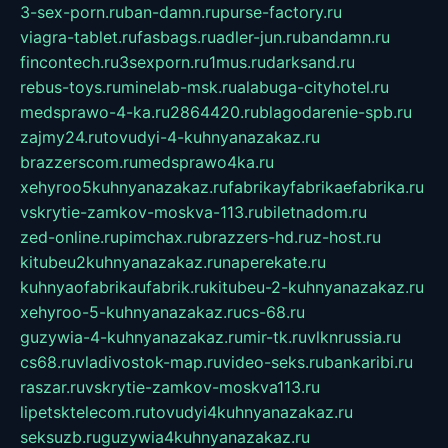
3-sex-porn.ru
ban-damn.ru
purse-factory.ru
viagra-tablet.ru
fasbags.ru
adler-jun.ru
bandamn.ru
fincontech.ru
3sexporn.ru
1mus.ru
darksand.ru
rebus-toys.ru
minelab-msk.ru
alabuga-cityhotel.ru
medsprawo-4-ka.ru
2864420.ru
blagodarenie-spb.ru
zajmy24.ru
tovudyi-4-kuhnyanazakaz.ru
brazzerscom.ru
medsprawo4ka.ru
xehyroo5kuhnyanazakaz.ru
fabrikayfabrikaefabrika.ru
vskrytie-zamkov-moskva-113.ru
biletnadom.ru
zed-online.ru
pimchax.ru
brazzers-hd.ru
z-host.ru
kitubeu2kuhnyanazakaz.ru
naperekate.ru
kuhnyaofabrikaufabrik.ru
kitubeu-2-kuhnyanazakaz.ru
xehyroo-5-kuhnyanazakaz.ru
cs-68.ru
guzywia-4-kuhnyanazakaz.ru
mir-tk.ru
vlknrussia.ru
cs68.ru
vladivostok-map.ru
video-seks.ru
bankaribi.ru
raszar.ru
vskrytie-zamkov-moskva113.ru
lipetsktelecom.ru
tovudyi4kuhnyanazakaz.ru
seksuzb.ru
guzywia4kuhnyanazakaz.ru