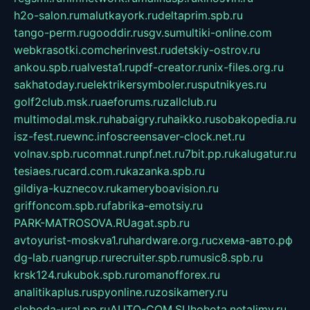
h2o-salon.ru
malutkayork.ru
deltaprim.spb.ru
tango-perm.ru
gooddir.ru
sgv.su
multiki-online.com
webkrasotki.com
cherinvest.ru
detskiy-ostrov.ru
ankou.spb.ru
alvesta1.ru
pdf-creator.ru
nix-files.org.ru
sakhatoday.ru
elektrikersymboler.ru
sputnikyes.ru
golf2club.msk.ru
aeforums.ru
zallclub.ru
multimodal.msk.ru
habaigry.ru
haikko.ru
sobakopedia.ru
isz-fest.ru
ewnc.info
screensaver-clock.net.ru
volnav.spb.ru
comnat.ru
npf.net.ru
7bit.pp.ru
kalugatur.ru
tesiaes.ru
card.com.ru
kazanka.spb.ru
gildiya-kuznecov.ru
kameryboavision.ru
griffoncom.spb.ru
fabrika-emotsiy.ru
PARK-MATROSOVA.RU
agat.spb.ru
avtoyurist-moskva1.ru
hardware.org.ru
схема-авто.рф
dg-lab.ru
angrup.ru
recruiter.spb.ru
music8.spb.ru
krsk124.ru
kubok.spb.ru
romanofforex.ru
analitikaplus.ru
spyonline.ru
zosikamery.ru
sloboda-ural.pp.ru
AUTO-COM.SU
hohota.net
alimy.ru