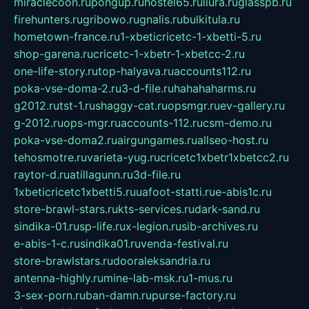
miraclecoon.ru
pongup.ru
hostel65.ru
liura.ru
glasspb.ru
firehunters.ru
gribowo.ru
gnalis.ru
bulkitula.ru
hometown-france.ru
1-xbeticricetc-1-xbetti-5.ru
shop-garena.ru
cricetc-1-xbetr-1-xbetcc-2.ru
one-life-story.ru
top-halyava.ru
accounts112.ru
poka-vse-doma-2.ru
3-d-file.ru
hahahaharms.ru
g2012.ru
tst-1.ru
shaggy-cat.ru
opsmgr.ru
ev-gallery.ru
g-2012.ru
ops-mgr.ru
accounts-112.ru
csm-demo.ru
poka-vse-doma2.ru
airgungames.ru
allseo-host.ru
tehosmotre.ru
varieta-yug.ru
cricetc1xbetr1xbetcc2.ru
raytor-d.ru
atillagunn.ru
3d-file.ru
1xbeticricetc1xbetti5.ru
uafoot-statti.ru
e-abis1c.ru
store-brawl-stars.ru
kts-services.ru
dark-sand.ru
sindika-01.ru
sp-life.ru
x-legion.ru
sib-archives.ru
e-abis-1-c.ru
sindika01.ru
venda-festival.ru
store-brawlstars.ru
dooraleksandria.ru
antenna-highly.ru
mine-lab-msk.ru
1-mus.ru
3-sex-porn.ru
ban-damn.ru
purse-factory.ru