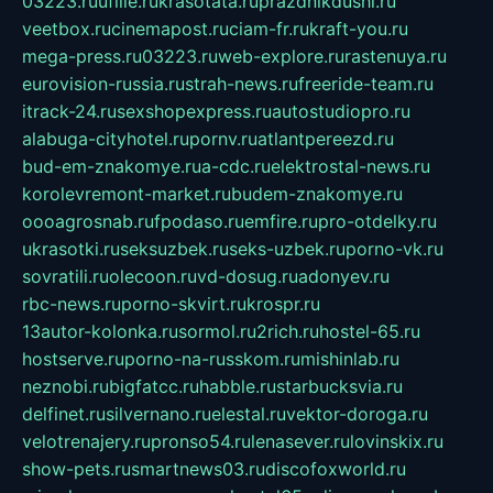
03223.ru
ufille.ru
krasotata.ru
prazdnikdushi.ru
veetbox.ru
cinemapost.ru
ciam-fr.ru
kraft-you.ru
mega-press.ru
03223.ru
web-explore.ru
rastenuya.ru
eurovision-russia.ru
strah-news.ru
freeride-team.ru
itrack-24.ru
sexshopexpress.ru
autostudiopro.ru
alabuga-cityhotel.ru
pornv.ru
atlantpereezd.ru
bud-em-znakomye.ru
a-cdc.ru
elektrostal-news.ru
korolevremont-market.ru
budem-znakomye.ru
oooagrosnab.ru
fpodaso.ru
emfire.ru
pro-otdelky.ru
ukrasotki.ru
seksuzbek.ru
seks-uzbek.ru
porno-vk.ru
sovratili.ru
olecoon.ru
vd-dosug.ru
adonyev.ru
rbc-news.ru
porno-skvirt.ru
krospr.ru
13autor-kolonka.ru
sormol.ru
2rich.ru
hostel-65.ru
hostserve.ru
porno-na-russkom.ru
mishinlab.ru
neznobi.ru
bigfatcc.ru
habble.ru
starbucksvia.ru
delfinet.ru
silvernano.ru
elestal.ru
vektor-doroga.ru
velotrenajery.ru
pronso54.ru
lenasever.ru
lovinskix.ru
show-pets.ru
smartnews03.ru
discofoxworld.ru