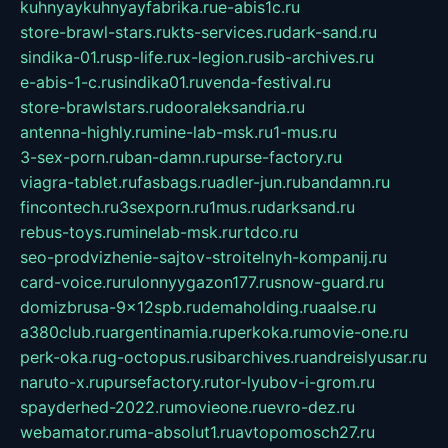
kuhnyaykuhnyayfabrika.ru
e-abis1c.ru
store-brawl-stars.ru
kts-services.ru
dark-sand.ru
sindika-01.ru
sp-life.ru
x-legion.ru
sib-archives.ru
e-abis-1-c.ru
sindika01.ru
venda-festival.ru
store-brawlstars.ru
dooraleksandria.ru
antenna-highly.ru
mine-lab-msk.ru
1-mus.ru
3-sex-porn.ru
ban-damn.ru
purse-factory.ru
viagra-tablet.ru
fasbags.ru
adler-jun.ru
bandamn.ru
fincontech.ru
3sexporn.ru
1mus.ru
darksand.ru
rebus-toys.ru
minelab-msk.ru
rtdco.ru
seo-prodvizhenie-sajtov-stroitelnyh-kompanij.ru
card-voice.ru
rulonnyygazon177.ru
snow-guard.ru
domizbrusa-9x12spb.ru
demaholding.ru
aalse.ru
a380club.ru
argentinamia.ru
perkoka.ru
movie-one.ru
perk-oka.ru
g-octopus.ru
sibarchives.ru
andreislyusar.ru
naruto-x.ru
pursefactory.ru
tor-lyubov-i-grom.ru
spayderhed-2022.ru
movieone.ru
evro-dez.ru
webamator.ru
ma-absolut1.ru
avtopomosch27.ru