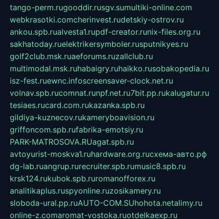
tango-perm.ru
gooddir.ru
sgv.su
multiki-online.com
webkrasotki.com
cherinvest.ru
detskiy-ostrov.ru
ankou.spb.ru
alvesta1.ru
pdf-creator.ru
nix-files.org.ru
sakhatoday.ru
elektrikersymboler.ru
sputnikyes.ru
golf2club.msk.ru
aeforums.ru
zallclub.ru
multimodal.msk.ru
habaigry.ru
haikko.ru
sobakopedia.ru
isz-fest.ru
ewnc.info
screensaver-clock.net.ru
volnav.spb.ru
comnat.ru
npf.net.ru
7bit.pp.ru
kalugatur.ru
tesiaes.ru
card.com.ru
kazanka.spb.ru
gildiya-kuznecov.ru
kameryboavision.ru
griffoncom.spb.ru
fabrika-emotsiy.ru
PARK-MATROSOVA.RU
agat.spb.ru
avtoyurist-moskva1.ru
hardware.org.ru
схема-авто.рф
dg-lab.ru
angrup.ru
recruiter.spb.ru
music8.spb.ru
krsk124.ru
kubok.spb.ru
romanofforex.ru
analitikaplus.ru
spyonline.ru
zosikamery.ru
sloboda-ural.pp.ru
AUTO-COM.SU
hohota.net
alimy.ru
online-z.com
aromat-vostoka.ru
otdelkaexp.ru