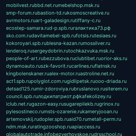
mobilvest.ru
bbd.net.ru
mebelshop.msk.ru
smp-forum.ru
bastion-td.ru
kosmoscreative.ru
avrmotors.ru
art-galadesign.ru
tiffany-c.ru
ecostep-samara.ru
d-p.spb.ru
галактика73.рф
sko.com.ru
davitamebel-spb.ru
fotsis.ru
tesiaes.ru
kokoroyari.spb.ru
blesna-kazan.ru
mossilver.ru
lenderoq.ru
sergeydobrin.ru
tochkazvuka.msk.ru
people-of-art.ru
bezzubova.ru
clubtibet.ru
orior-aks.ru
dynamoauto.ru
szk-favorit.ru
carlines.ru
flatnsk.ru
kingbolenskaner.ru
alex-motor.ru
astroline.net.ru
act1.spb.ru
polyglot.com.ru
gidlipetsk.ru
ooo-driada.ru
detsad125.ru
mir-zdoroviya.ru
bruslanovo.ru
siterem.ru
council.spb.ru
лодкипатриот.рф
kafekolizey.ru
iclub.net.ru
gazon-easy.ru
sugarepilekb.ru
grinox.ru
pylesostineco.ru
msts-ozarenie.ru
kameryjooan.ru
artemovskij.ru
dopler.spb.ru
aid70.ru
metall-perm.ru
ndm.msk.ru
ratingzooshop.ru
apiaccess.ru
globalautotrade.info
bezverhovskoe.ru
drsschool.ru