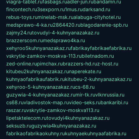
viagra-tablet.ru
fasbags.ru
adler-jun.ru
bandamn.ru
fincontech.ru
3sexporn.ru
1mus.ru
darksand.ru
rebus-toys.ru
minelab-msk.ru
alabuga-cityhotel.ru
medsprawo-4-ka.ru
2864420.ru
blagodarenie-spb.ru
zajmy24.ru
tovudyi-4-kuhnyanazakaz.ru
brazzerscom.ru
medsprawo4ka.ru
xehyroo5kuhnyanazakaz.ru
fabrikayfabrikaefabrika.ru
vskrytie-zamkov-moskva-113.ru
biletnadom.ru
zed-online.ru
pimchax.ru
brazzers-hd.ru
z-host.ru
kitubeu2kuhnyanazakaz.ru
naperekate.ru
kuhnyaofabrikaufabrik.ru
kitubeu-2-kuhnyanazakaz.ru
xehyroo-5-kuhnyanazakaz.ru
cs-68.ru
guzywia-4-kuhnyanazakaz.ru
mir-tk.ru
vlknrussia.ru
cs68.ru
vladivostok-map.ru
video-seks.ru
bankaribi.ru
raszar.ru
vskrytie-zamkov-moskva113.ru
lipetsktelecom.ru
tovudyi4kuhnyanazakaz.ru
seksuzb.ru
guzywia4kuhnyanazakaz.ru
fabrikaofabrikaokuhny.ru
kuhnyaekuhnyaafabrika.ru