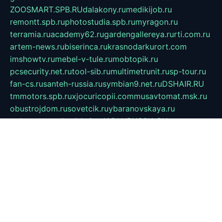
ZOOSMART.SPB.RU
dalakony.ru
medikijob.ru
remontt.spb.ru
photostudia.spb.ru
myragon.ru
terramia.ru
academy62.ru
gardengallereya.ru
rti.com.ru
artem-news.ru
biserinca.ru
krasnodarkurort.com
imshowtv.ru
mebel-v-tule.ru
mobtopik.ru
pcsecurity.net.ru
tool-sib.ru
multimetrunit.ru
sp-tour.ru
fan-cs.ru
santeh-russia.ru
symbian9.net.ru
DSHAIR.RU
tmmotors.spb.ru
xjocuricopii.com
musavtomat.msk.ru
obustrojdom.ru
sovetcik.ru
ybaranovskaya.ru
ppknews.ru
cult-alshei.ru
JAPANRUSSIA.RU
proekciyamebel.ru
imper-finans.ru
rim.org.ru
glamourai.ru
brassminus.ru
zabor-pro.ru
ftn.pp.ru
dorogoe58.ru
laimengpacker.ru
kuzova-zapchasti.ru
sageerp.ru
taxodrom.ru
dsrazvitie.ru
hardcity.net.ru
ratinghomegames.ru
topservice25.ru
gubernyan.ru
gtglasslined.ru
ii4.ru
tssport.spb.ru
andorra24.com
blackwallstreet.ru
oboimos.ru
optim-doors.com.ru
ikuch.ru
nycr.org.ru
npa21.ru
vremya-ch.spb.ru