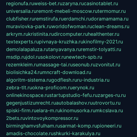
regionufa.ru
weiss-bet.ru
zaryna.ru
casinotablet.ru
universalia.ru
remont-mebeli-moscow.ru
termomur.ru
clubfisher.ru
remstirufa.ru
erdamchi.ru
doramamama.ru
muraviovka-park.ru
worldofwoman.ru
clean-dreams.ru
arkrym.ru
kristinita.ru
dircomputer.ru
healthenter.ru
textexperts.ru
pivnaya-kruzhka.ru
kinofilmy-2021.ru
demolalapaluza.ru
tanyavanya.ru
remstir-tolyatti.ru
msdip.ru
jdol.ru
sokolovr.ru
newtech-spb.ru
rezemkleim.ru
massage-tai.ru
seonub.ru
zvonitut.ru
biolisichka24.ru
mncraft-download.ru
algoritm-sistema.ru
godflesh.ru
ru-industria.ru
zebra-tlt.ru
okna-proficom.ru
erynok.ru
onlinekinospace.ru
startupstudio-fefu.ru
zarges-ru.ru
gegenjustizunrecht.ru
autobalashov.ru
utrovortu.ru
spiski-firm.ru
elara-m.ru
kinomusorka.ru
mkcslava.ru
2bets.ru
vintovoykompressor.ru
birminghamvsfulham.ru
sarmat-komp.ru
pioneeri.ru
amadis-chocolate.ru
shkurki-karakulya.ru