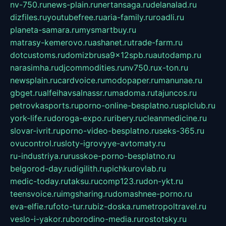
nv-750.ru
news-plain.ru
nertansaga.ru
delanalad.ru
dizfiles.ru
youtubefree.ru
aria-family.ru
roadli.ru
planeta-samara.ru
mysmartbuy.ru
matrasy-kemerovo.ru
ashanet.ru
trade-farm.ru
dotcustoms.ru
domizbrusa9x12spb.ru
autodamp.ru
narasimha.ru
djcommodities.ru
nv750.ru
x-ton.ru
newsplain.ru
cardvoice.ru
modopaper.ru
manunae.ru
gbget.ru
alfeihavsalnassr.ru
madoma.ru
tajuncos.ru
petrovkasports.ru
porno-online-besplatno.ru
splclub.ru
york-life.ru
doroga-expo.ru
ribery.ru
cleanmedicine.ru
slovar-ivrit.ru
porno-video-besplatno.ru
seks-365.ru
ovucontrol.ru
sloty-igrovyye-avtomaty.ru
ru-industriya.ru
russkoe-porno-besplatno.ru
belgorod-day.ru
digilith.ru
pichkurovlab.ru
medic-today.ru
taksu.ru
comp123.ru
don-ykt.ru
teensvoice.ru
imgsharing.ru
domashnee-porno.ru
eva-elfie.ru
foto-tur.ru
biz-doska.ru
metropoltravel.ru
veslo-i-yakor.ru
borodino-media.ru
rostotsky.ru