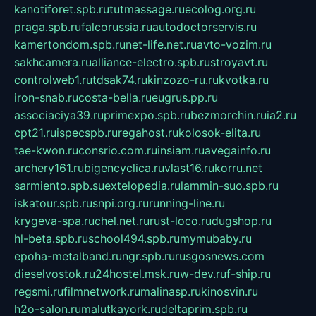
kanotiforet.spb.ru
tutmassage.ru
ecolog.org.ru
praga.spb.ru
falcorussia.ru
autodoctorservis.ru
kamertondom.spb.ru
net-life.net.ru
avto-vozim.ru
sakhcamera.ru
alliance-electro.spb.ru
stroyavt.ru
controlweb1.ru
tdsak74.ru
kinzozo-ru.ru
kvotka.ru
iron-snab.ru
costa-bella.ru
eugrus.pp.ru
associaciya39.ru
primexpo.spb.ru
bezmorchin.ru
ia2.ru
cpt21.ru
ispecspb.ru
regahost.ru
kolosok-elita.ru
tae-kwon.ru
consrio.com.ru
insiam.ru
avegainfo.ru
archery161.ru
bigencyclica.ru
vlast16.ru
korru.net
sarmiento.spb.su
extelopedia.ru
lammin-suo.spb.ru
iskatour.spb.ru
snpi.org.ru
running-line.ru
krygeva-spa.ru
chel.net.ru
rust-loco.ru
dugshop.ru
hl-beta.spb.ru
school494.spb.ru
mymubaby.ru
epoha-metalband.ru
ngr.spb.ru
rusgosnews.com
dieselvostok.ru
24hostel.msk.ru
w-dev.ru
f-ship.ru
regsmi.ru
filmnetwork.ru
malinasp.ru
kinosvin.ru
h2o-salon.ru
malutkayork.ru
deltaprim.spb.ru