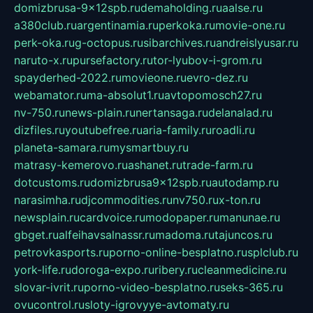
domizbrusa-9x12spb.ru
demaholding.ru
aalse.ru
a380club.ru
argentinamia.ru
perkoka.ru
movie-one.ru
perk-oka.ru
g-octopus.ru
sibarchives.ru
andreislyusar.ru
naruto-x.ru
pursefactory.ru
tor-lyubov-i-grom.ru
spayderhed-2022.ru
movieone.ru
evro-dez.ru
webamator.ru
ma-absolut1.ru
avtopomosch27.ru
nv-750.ru
news-plain.ru
nertansaga.ru
delanalad.ru
dizfiles.ru
youtubefree.ru
aria-family.ru
roadli.ru
planeta-samara.ru
mysmartbuy.ru
matrasy-kemerovo.ru
ashanet.ru
trade-farm.ru
dotcustoms.ru
domizbrusa9x12spb.ru
autodamp.ru
narasimha.ru
djcommodities.ru
nv750.ru
x-ton.ru
newsplain.ru
cardvoice.ru
modopaper.ru
manunae.ru
gbget.ru
alfeihavsalnassr.ru
madoma.ru
tajuncos.ru
petrovkasports.ru
porno-online-besplatno.ru
splclub.ru
york-life.ru
doroga-expo.ru
ribery.ru
cleanmedicine.ru
slovar-ivrit.ru
porno-video-besplatno.ru
seks-365.ru
ovucontrol.ru
sloty-igrovyye-avtomaty.ru