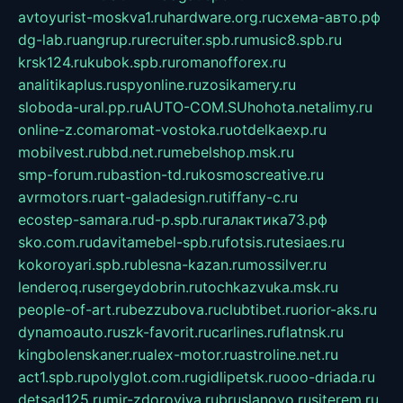
avtoyurist-moskva1.ru
hardware.org.ru
схема-авто.рф
dg-lab.ru
angrup.ru
recruiter.spb.ru
music8.spb.ru
krsk124.ru
kubok.spb.ru
romanofforex.ru
analitikaplus.ru
spyonline.ru
zosikamery.ru
sloboda-ural.pp.ru
AUTO-COM.SU
hohota.net
alimy.ru
online-z.com
aromat-vostoka.ru
otdelkaexp.ru
mobilvest.ru
bbd.net.ru
mebelshop.msk.ru
smp-forum.ru
bastion-td.ru
kosmoscreative.ru
avrmotors.ru
art-galadesign.ru
tiffany-c.ru
ecostep-samara.ru
d-p.spb.ru
галактика73.рф
sko.com.ru
davitamebel-spb.ru
fotsis.ru
tesiaes.ru
kokoroyari.spb.ru
blesna-kazan.ru
mossilver.ru
lenderoq.ru
sergeydobrin.ru
tochkazvuka.msk.ru
people-of-art.ru
bezzubova.ru
clubtibet.ru
orior-aks.ru
dynamoauto.ru
szk-favorit.ru
carlines.ru
flatnsk.ru
kingbolenskaner.ru
alex-motor.ru
astroline.net.ru
act1.spb.ru
polyglot.com.ru
gidlipetsk.ru
ooo-driada.ru
detsad125.ru
mir-zdoroviya.ru
bruslanovo.ru
siterem.ru