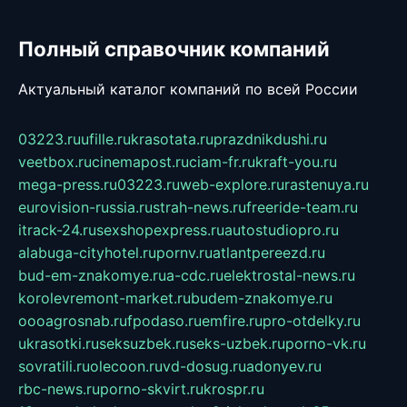
Полный справочник компаний
Актуальный каталог компаний по всей России
03223.ru
ufille.ru
krasotata.ru
prazdnikdushi.ru
veetbox.ru
cinemapost.ru
ciam-fr.ru
kraft-you.ru
mega-press.ru
03223.ru
web-explore.ru
rastenuya.ru
eurovision-russia.ru
strah-news.ru
freeride-team.ru
itrack-24.ru
sexshopexpress.ru
autostudiopro.ru
alabuga-cityhotel.ru
pornv.ru
atlantpereezd.ru
bud-em-znakomye.ru
a-cdc.ru
elektrostal-news.ru
korolevremont-market.ru
budem-znakomye.ru
oooagrosnab.ru
fpodaso.ru
emfire.ru
pro-otdelky.ru
ukrasotki.ru
seksuzbek.ru
seks-uzbek.ru
porno-vk.ru
sovratili.ru
olecoon.ru
vd-dosug.ru
adonyev.ru
rbc-news.ru
porno-skvirt.ru
krospr.ru