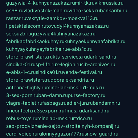
guzywia-4-kuhnyanazakaz.ru
mir-tk.ru
vlknrussia.ru
cs68.ru
vladivostok-map.ru
video-seks.ru
bankaribi.ru
raszar.ru
vskrytie-zamkov-moskva113.ru
lipetsktelecom.ru
tovudyi4kuhnyanazakaz.ru
seksuzb.ru
guzywia4kuhnyanazakaz.ru
fabrikaofabrikaokuhny.ru
kuhnyaekuhnyaafabrika.ru
kuhnyaykuhnyayfabrika.ru
e-abis1c.ru
store-brawl-stars.ru
kts-services.ru
dark-sand.ru
sindika-01.ru
sp-life.ru
x-legion.ru
sib-archives.ru
e-abis-1-c.ru
sindika01.ru
venda-festival.ru
store-brawlstars.ru
dooraleksandria.ru
antenna-highly.ru
mine-lab-msk.ru
1-mus.ru
3-sex-porn.ru
ban-damn.ru
purse-factory.ru
viagra-tablet.ru
fasbags.ru
adler-jun.ru
bandamn.ru
fincontech.ru
3sexporn.ru
1mus.ru
darksand.ru
rebus-toys.ru
minelab-msk.ru
rtdco.ru
seo-prodvizhenie-sajtov-stroitelnyh-kompanij.ru
card-voice.ru
rulonnyygazon177.ru
snow-guard.ru