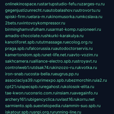
onlinekinospace.ru
startupstudio-fefu.ru
zarges-ru.ru
gegenjustizunrecht.ru
autobalashov.ru
utrovortu.ru
spiski-firm.ru
elara-m.ru
kinomusorka.ru
mkcslava.ru
2bets.ru
vintovoykompressor.ru
birminghamvsfulham.ru
sarmat-komp.ru
pioneeri.ru
amadis-chocolate.ru
shkurki-karakulya.ru
kanotiforet.spb.ru
tutmassage.ru
ecolog.org.ru
praga.spb.ru
falcorussia.ru
autodoctorservis.ru
kamertondom.spb.ru
net-life.net.ru
avto-vozim.ru
sakhcamera.ru
alliance-electro.spb.ru
stroyavt.ru
controlweb1.ru
tdsak74.ru
kinzozo-ru.ru
kvotka.ru
iron-snab.ru
costa-bella.ru
eugrus.pp.ru
associaciya39.ru
primexpo.spb.ru
bezmorchin.ru
ia2.ru
cpt21.ru
ispecspb.ru
regahost.ru
kolosok-elita.ru
tae-kwon.ru
consrio.com.ru
insiam.ru
avegainfo.ru
archery161.ru
bigencyclica.ru
vlast16.ru
korru.net
sarmiento.spb.su
extelopedia.ru
lammin-suo.spb.ru
iskatour.spb.ru
snpi.org.ru
running-line.ru