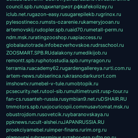
council.spb.ru
лодкипатриот.рф
kafekolizey.ru
iclub.net.ru
gazon-easy.ru
sugarepilekb.ru
grinox.ru
pylesostineco.ru
msts-ozarenie.ru
kameryjooan.ru
artemovskij.ru
dopler.spb.ru
aid70.ru
metall-perm.ru
ndm.msk.ru
ratingzooshop.ru
apiaccess.ru
globalautotrade.info
bezverhovskoe.ru
drsschool.ru
ZOOSMART.SPB.RU
dalakony.ru
medikijob.ru
remontt.spb.ru
photostudia.spb.ru
myragon.ru
terramia.ru
academy62.ru
gardengallereya.ru
rti.com.ru
artem-news.ru
biserinca.ru
krasnodarkurort.com
imshowtv.ru
mebel-v-tule.ru
mobtopik.ru
pcsecurity.net.ru
tool-sib.ru
multimetrunit.ru
sp-tour.ru
fan-cs.ru
santeh-russia.ru
symbian9.net.ru
DSHAIR.RU
tmmotors.spb.ru
xjocuricopii.com
musavtomat.msk.ru
obustrojdom.ru
sovetcik.ru
ybaranovskaya.ru
ppknews.ru
cult-alshei.ru
JAPANRUSSIA.RU
proekciyamebel.ru
imper-finans.ru
rim.org.ru
glamourai.ru
brassminus.ru
zabor-pro.ru
ftn.pp.ru