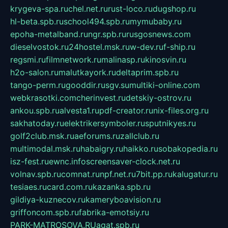
krygeva-spa.ru
chel.net.ru
rust-loco.ru
dugshop.ru
hl-beta.spb.ru
school494.spb.ru
mymubaby.ru
epoha-metalband.ru
ngr.spb.ru
rusgosnews.com
dieselvostok.ru
24hostel.msk.ru
w-dev.ru
f-ship.ru
regsmi.ru
filmnetwork.ru
malinasp.ru
kinosvin.ru
h2o-salon.ru
malutkayork.ru
deltaprim.spb.ru
tango-perm.ru
gooddir.ru
sgv.su
multiki-online.com
webkrasotki.com
cherinvest.ru
detskiy-ostrov.ru
ankou.spb.ru
alvesta1.ru
pdf-creator.ru
nix-files.org.ru
sakhatoday.ru
elektrikersymboler.ru
sputnikyes.ru
golf2club.msk.ru
aeforums.ru
zallclub.ru
multimodal.msk.ru
habaigry.ru
haikko.ru
sobakopedia.ru
isz-fest.ru
ewnc.info
screensaver-clock.net.ru
volnav.spb.ru
comnat.ru
npf.net.ru
7bit.pp.ru
kalugatur.ru
tesiaes.ru
card.com.ru
kazanka.spb.ru
gildiya-kuznecov.ru
kameryboavision.ru
griffoncom.spb.ru
fabrika-emotsiy.ru
PARK-MATROSOVA.RU
agat.spb.ru