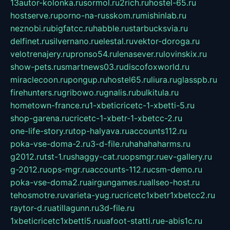
13autor-kolonka.ru
sormol.ru
2rich.ru
hostel-65.ru
hostserve.ru
porno-na-russkom.ru
mishinlab.ru
neznobi.ru
bigfatcc.ru
habble.ru
starbucksvia.ru
delfinet.ru
silvernano.ru
elestal.ru
vektor-doroga.ru
velotrenajery.ru
pronso54.ru
lenasever.ru
lovinskix.ru
show-pets.ru
smartnews03.ru
discofoxworld.ru
miraclecoon.ru
pongup.ru
hostel65.ru
liura.ru
glasspb.ru
firehunters.ru
gribowo.ru
gnalis.ru
bulkitula.ru
hometown-france.ru
1-xbeticricetc-1-xbetti-5.ru
shop-garena.ru
cricetc-1-xbetr-1-xbetcc-2.ru
one-life-story.ru
top-halyava.ru
accounts112.ru
poka-vse-doma-2.ru
3-d-file.ru
hahahaharms.ru
g2012.ru
tst-1.ru
shaggy-cat.ru
opsmgr.ru
ev-gallery.ru
g-2012.ru
ops-mgr.ru
accounts-112.ru
csm-demo.ru
poka-vse-doma2.ru
airgungames.ru
allseo-host.ru
tehosmotre.ru
varieta-yug.ru
cricetc1xbetr1xbetcc2.ru
raytor-d.ru
atillagunn.ru
3d-file.ru
1xbeticricetc1xbetti5.ru
uafoot-statti.ru
e-abis1c.ru