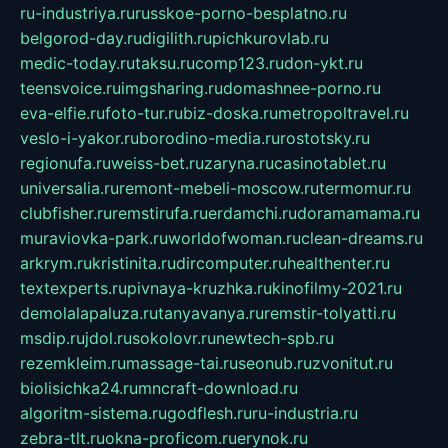
ru-industriya.ru
russkoe-porno-besplatno.ru
belgorod-day.ru
digilith.ru
pichkurovlab.ru
medic-today.ru
taksu.ru
comp123.ru
don-ykt.ru
teensvoice.ru
imgsharing.ru
domashnee-porno.ru
eva-elfie.ru
foto-tur.ru
biz-doska.ru
metropoltravel.ru
veslo-i-yakor.ru
borodino-media.ru
rostotsky.ru
regionufa.ru
weiss-bet.ru
zaryna.ru
casinotablet.ru
universalia.ru
remont-mebeli-moscow.ru
termomur.ru
clubfisher.ru
remstirufa.ru
erdamchi.ru
doramamama.ru
muraviovka-park.ru
worldofwoman.ru
clean-dreams.ru
arkrym.ru
kristinita.ru
dircomputer.ru
healthenter.ru
textexperts.ru
pivnaya-kruzhka.ru
kinofilmy-2021.ru
demolalapaluza.ru
tanyavanya.ru
remstir-tolyatti.ru
msdip.ru
jdol.ru
sokolovr.ru
newtech-spb.ru
rezemkleim.ru
massage-tai.ru
seonub.ru
zvonitut.ru
biolisichka24.ru
mncraft-download.ru
algoritm-sistema.ru
godflesh.ru
ru-industria.ru
zebra-tlt.ru
okna-proficom.ru
erynok.ru