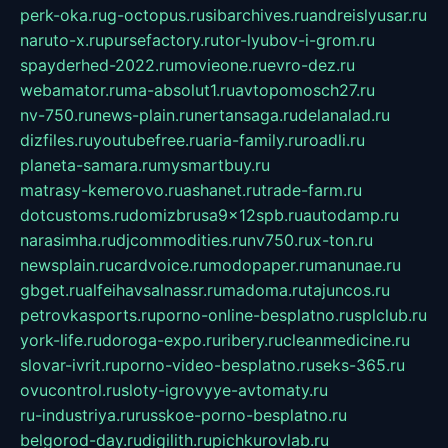
perk-oka.ru
g-octopus.ru
sibarchives.ru
andreislyusar.ru
naruto-x.ru
pursefactory.ru
tor-lyubov-i-grom.ru
spayderhed-2022.ru
movieone.ru
evro-dez.ru
webamator.ru
ma-absolut1.ru
avtopomosch27.ru
nv-750.ru
news-plain.ru
nertansaga.ru
delanalad.ru
dizfiles.ru
youtubefree.ru
aria-family.ru
roadli.ru
planeta-samara.ru
mysmartbuy.ru
matrasy-kemerovo.ru
ashanet.ru
trade-farm.ru
dotcustoms.ru
domizbrusa9x12spb.ru
autodamp.ru
narasimha.ru
djcommodities.ru
nv750.ru
x-ton.ru
newsplain.ru
cardvoice.ru
modopaper.ru
manunae.ru
gbget.ru
alfeihavsalnassr.ru
madoma.ru
tajuncos.ru
petrovkasports.ru
porno-online-besplatno.ru
splclub.ru
york-life.ru
doroga-expo.ru
ribery.ru
cleanmedicine.ru
slovar-ivrit.ru
porno-video-besplatno.ru
seks-365.ru
ovucontrol.ru
sloty-igrovyye-avtomaty.ru
ru-industriya.ru
russkoe-porno-besplatno.ru
belgorod-day.ru
digilith.ru
pichkurovlab.ru