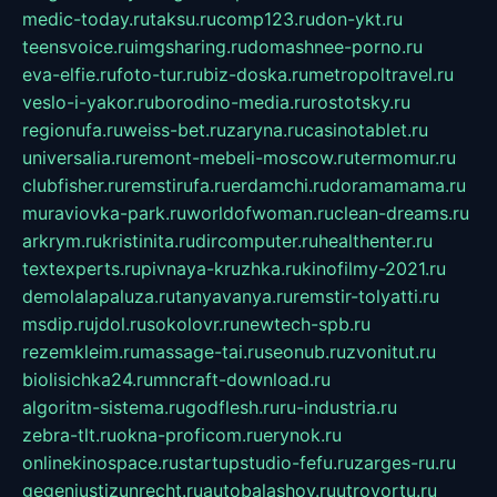
medic-today.ru
taksu.ru
comp123.ru
don-ykt.ru
teensvoice.ru
imgsharing.ru
domashnee-porno.ru
eva-elfie.ru
foto-tur.ru
biz-doska.ru
metropoltravel.ru
veslo-i-yakor.ru
borodino-media.ru
rostotsky.ru
regionufa.ru
weiss-bet.ru
zaryna.ru
casinotablet.ru
universalia.ru
remont-mebeli-moscow.ru
termomur.ru
clubfisher.ru
remstirufa.ru
erdamchi.ru
doramamama.ru
muraviovka-park.ru
worldofwoman.ru
clean-dreams.ru
arkrym.ru
kristinita.ru
dircomputer.ru
healthenter.ru
textexperts.ru
pivnaya-kruzhka.ru
kinofilmy-2021.ru
demolalapaluza.ru
tanyavanya.ru
remstir-tolyatti.ru
msdip.ru
jdol.ru
sokolovr.ru
newtech-spb.ru
rezemkleim.ru
massage-tai.ru
seonub.ru
zvonitut.ru
biolisichka24.ru
mncraft-download.ru
algoritm-sistema.ru
godflesh.ru
ru-industria.ru
zebra-tlt.ru
okna-proficom.ru
erynok.ru
onlinekinospace.ru
startupstudio-fefu.ru
zarges-ru.ru
gegenjustizunrecht.ru
autobalashov.ru
utrovortu.ru