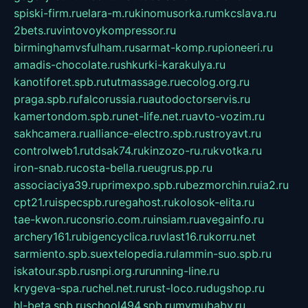
spiski-firm.ru
elara-m.ru
kinomusorka.ru
mkcslava.ru
2bets.ru
vintovoykompressor.ru
birminghamvsfulham.ru
sarmat-komp.ru
pioneeri.ru
amadis-chocolate.ru
shkurki-karakulya.ru
kanotiforet.spb.ru
tutmassage.ru
ecolog.org.ru
praga.spb.ru
falcorussia.ru
autodoctorservis.ru
kamertondom.spb.ru
net-life.net.ru
avto-vozim.ru
sakhcamera.ru
alliance-electro.spb.ru
stroyavt.ru
controlweb1.ru
tdsak74.ru
kinzozo-ru.ru
kvotka.ru
iron-snab.ru
costa-bella.ru
eugrus.pp.ru
associaciya39.ru
primexpo.spb.ru
bezmorchin.ru
ia2.ru
cpt21.ru
ispecspb.ru
regahost.ru
kolosok-elita.ru
tae-kwon.ru
consrio.com.ru
insiam.ru
avegainfo.ru
archery161.ru
bigencyclica.ru
vlast16.ru
korru.net
sarmiento.spb.su
extelopedia.ru
lammin-suo.spb.ru
iskatour.spb.ru
snpi.org.ru
running-line.ru
krygeva-spa.ru
chel.net.ru
rust-loco.ru
dugshop.ru
hl-beta.spb.ru
school494.spb.ru
mymubaby.ru