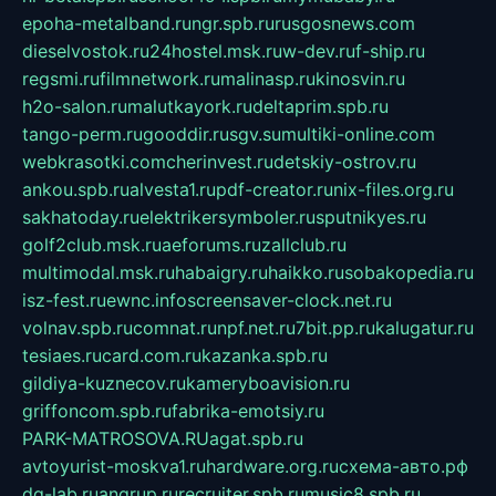
epoha-metalband.ru
ngr.spb.ru
rusgosnews.com
dieselvostok.ru
24hostel.msk.ru
w-dev.ru
f-ship.ru
regsmi.ru
filmnetwork.ru
malinasp.ru
kinosvin.ru
h2o-salon.ru
malutkayork.ru
deltaprim.spb.ru
tango-perm.ru
gooddir.ru
sgv.su
multiki-online.com
webkrasotki.com
cherinvest.ru
detskiy-ostrov.ru
ankou.spb.ru
alvesta1.ru
pdf-creator.ru
nix-files.org.ru
sakhatoday.ru
elektrikersymboler.ru
sputnikyes.ru
golf2club.msk.ru
aeforums.ru
zallclub.ru
multimodal.msk.ru
habaigry.ru
haikko.ru
sobakopedia.ru
isz-fest.ru
ewnc.info
screensaver-clock.net.ru
volnav.spb.ru
comnat.ru
npf.net.ru
7bit.pp.ru
kalugatur.ru
tesiaes.ru
card.com.ru
kazanka.spb.ru
gildiya-kuznecov.ru
kameryboavision.ru
griffoncom.spb.ru
fabrika-emotsiy.ru
PARK-MATROSOVA.RU
agat.spb.ru
avtoyurist-moskva1.ru
hardware.org.ru
схема-авто.рф
dg-lab.ru
angrup.ru
recruiter.spb.ru
music8.spb.ru