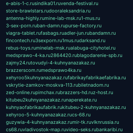
e-abis-1-c.ru
sindika01.ru
venda-festival.ru
store-brawlstars.ru
dooraleksandria.ru
antenna-highly.ru
mine-lab-msk.ru
1-mus.ru
3-sex-porn.ru
ban-damn.ru
purse-factory.ru
viagra-tablet.ru
fasbags.ru
adler-jun.ru
bandamn.ru
fincontech.ru
3sexporn.ru
1mus.ru
darksand.ru
rebus-toys.ru
minelab-msk.ru
alabuga-cityhotel.ru
medsprawo-4-ka.ru
2864420.ru
blagodarenie-spb.ru
zajmy24.ru
tovudyi-4-kuhnyanazakaz.ru
brazzerscom.ru
medsprawo4ka.ru
xehyroo5kuhnyanazakaz.ru
fabrikayfabrikaefabrika.ru
vskrytie-zamkov-moskva-113.ru
biletnadom.ru
zed-online.ru
pimchax.ru
brazzers-hd.ru
z-host.ru
kitubeu2kuhnyanazakaz.ru
naperekate.ru
kuhnyaofabrikaufabrik.ru
kitubeu-2-kuhnyanazakaz.ru
xehyroo-5-kuhnyanazakaz.ru
cs-68.ru
guzywia-4-kuhnyanazakaz.ru
mir-tk.ru
vlknrussia.ru
cs68.ru
vladivostok-map.ru
video-seks.ru
bankaribi.ru