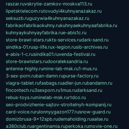
raszar.ru
vskrytie-zamkov-moskva113.ru
lipetsktelecom.ru
tovudyi4kuhnyanazakaz.ru
seksuzb.ru
guzywia4kuhnyanazakaz.ru
fabrikaofabrikaokuhny.ru
kuhnyaekuhnyaafabrika.ru
kuhnyaykuhnyayfabrika.ru
e-abis1c.ru
store-brawl-stars.ru
kts-services.ru
dark-sand.ru
sindika-01.ru
sp-life.ru
x-legion.ru
sib-archives.ru
e-abis-1-c.ru
sindika01.ru
venda-festival.ru
store-brawlstars.ru
dooraleksandria.ru
antenna-highly.ru
mine-lab-msk.ru
1-mus.ru
3-sex-porn.ru
ban-damn.ru
purse-factory.ru
viagra-tablet.ru
fasbags.ru
adler-jun.ru
bandamn.ru
fincontech.ru
3sexporn.ru
1mus.ru
darksand.ru
rebus-toys.ru
minelab-msk.ru
rtdco.ru
seo-prodvizhenie-sajtov-stroitelnyh-kompanij.ru
card-voice.ru
rulonnyygazon177.ru
snow-guard.ru
domizbrusa-9x12spb.ru
demaholding.ru
aalse.ru
a380club.ru
argentinamia.ru
perkoka.ru
movie-one.ru