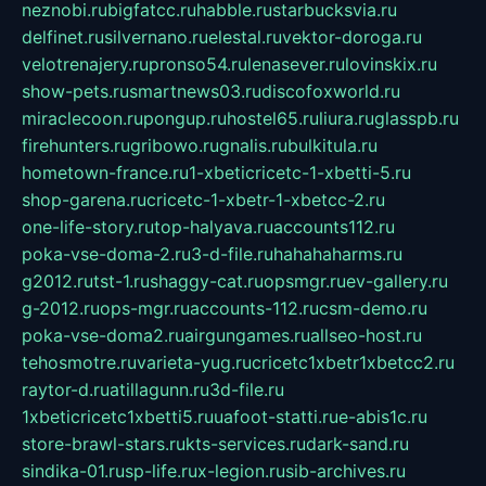
neznobi.ru
bigfatcc.ru
habble.ru
starbucksvia.ru
delfinet.ru
silvernano.ru
elestal.ru
vektor-doroga.ru
velotrenajery.ru
pronso54.ru
lenasever.ru
lovinskix.ru
show-pets.ru
smartnews03.ru
discofoxworld.ru
miraclecoon.ru
pongup.ru
hostel65.ru
liura.ru
glasspb.ru
firehunters.ru
gribowo.ru
gnalis.ru
bulkitula.ru
hometown-france.ru
1-xbeticricetc-1-xbetti-5.ru
shop-garena.ru
cricetc-1-xbetr-1-xbetcc-2.ru
one-life-story.ru
top-halyava.ru
accounts112.ru
poka-vse-doma-2.ru
3-d-file.ru
hahahaharms.ru
g2012.ru
tst-1.ru
shaggy-cat.ru
opsmgr.ru
ev-gallery.ru
g-2012.ru
ops-mgr.ru
accounts-112.ru
csm-demo.ru
poka-vse-doma2.ru
airgungames.ru
allseo-host.ru
tehosmotre.ru
varieta-yug.ru
cricetc1xbetr1xbetcc2.ru
raytor-d.ru
atillagunn.ru
3d-file.ru
1xbeticricetc1xbetti5.ru
uafoot-statti.ru
e-abis1c.ru
store-brawl-stars.ru
kts-services.ru
dark-sand.ru
sindika-01.ru
sp-life.ru
x-legion.ru
sib-archives.ru