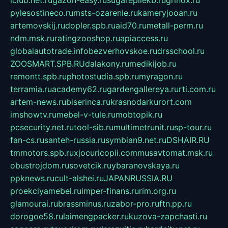
pylesostineco.ru
msts-ozarenie.ru
kameryjooan.ru
artemovskij.ru
dopler.spb.ru
aid70.ru
metall-perm.ru
ndm.msk.ru
ratingzooshop.ru
apiaccess.ru
globalautotrade.info
bezverhovskoe.ru
drsschool.ru
ZOOSMART.SPB.RU
dalakony.ru
medikijob.ru
remontt.spb.ru
photostudia.spb.ru
myragon.ru
terramia.ru
academy62.ru
gardengallereya.ru
rti.com.ru
artem-news.ru
biserinca.ru
krasnodarkurort.com
imshowtv.ru
mebel-v-tule.ru
mobtopik.ru
pcsecurity.net.ru
tool-sib.ru
multimetrunit.ru
sp-tour.ru
fan-cs.ru
santeh-russia.ru
symbian9.net.ru
DSHAIR.RU
tmmotors.spb.ru
xjocuricopii.com
musavtomat.msk.ru
obustrojdom.ru
sovetcik.ru
ybaranovskaya.ru
ppknews.ru
cult-alshei.ru
JAPANRUSSIA.RU
proekciyamebel.ru
imper-finans.ru
rim.org.ru
glamourai.ru
brassminus.ru
zabor-pro.ru
ftn.pp.ru
dorogoe58.ru
laimengpacker.ru
kuzova-zapchasti.ru