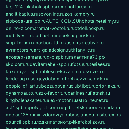
krsk124.ru
kubok.spb.ru
romanofforex.ru
analitikaplus.ru
spyonline.ru
zosikamery.ru
sloboda-ural.pp.ru
AUTO-COM.SU
hohota.net
alimy.ru
online-z.com
aromat-vostoka.ru
otdelkaexp.ru
mobilvest.ru
bbd.net.ru
mebelshop.msk.ru
smp-forum.ru
bastion-td.ru
kosmoscreative.ru
avrmotors.ru
art-galadesign.ru
tiffany-c.ru
ecostep-samara.ru
d-p.spb.ru
галактика73.рф
sko.com.ru
davitamebel-spb.ru
fotsis.ru
tesiaes.ru
kokoroyari.spb.ru
blesna-kazan.ru
mossilver.ru
lenderoq.ru
sergeydobrin.ru
tochkazvuka.msk.ru
people-of-art.ru
bezzubova.ru
clubtibet.ru
orior-aks.ru
dynamoauto.ru
szk-favorit.ru
carlines.ru
flatnsk.ru
kingbolenskaner.ru
alex-motor.ru
astroline.net.ru
act1.spb.ru
polyglot.com.ru
gidlipetsk.ru
ooo-driada.ru
detsad125.ru
mir-zdoroviya.ru
bruslanovo.ru
siterem.ru
council.spb.ru
лодкипатриот.рф
kafekolizey.ru
iclub.net.ru
gazon-easy.ru
sugarepilekb.ru
grinox.ru