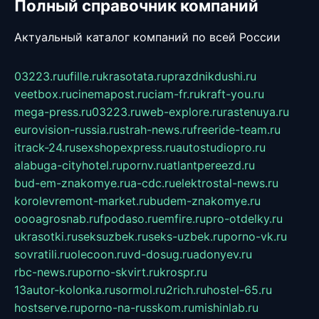
Полный справочник компаний
Актуальный каталог компаний по всей России
03223.ru
ufille.ru
krasotata.ru
prazdnikdushi.ru
veetbox.ru
cinemapost.ru
ciam-fr.ru
kraft-you.ru
mega-press.ru
03223.ru
web-explore.ru
rastenuya.ru
eurovision-russia.ru
strah-news.ru
freeride-team.ru
itrack-24.ru
sexshopexpress.ru
autostudiopro.ru
alabuga-cityhotel.ru
pornv.ru
atlantpereezd.ru
bud-em-znakomye.ru
a-cdc.ru
elektrostal-news.ru
korolevremont-market.ru
budem-znakomye.ru
oooagrosnab.ru
fpodaso.ru
emfire.ru
pro-otdelky.ru
ukrasotki.ru
seksuzbek.ru
seks-uzbek.ru
porno-vk.ru
sovratili.ru
olecoon.ru
vd-dosug.ru
adonyev.ru
rbc-news.ru
porno-skvirt.ru
krospr.ru
13autor-kolonka.ru
sormol.ru
2rich.ru
hostel-65.ru
hostserve.ru
porno-na-russkom.ru
mishinlab.ru