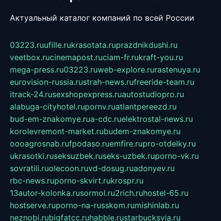
Актуальный каталог компаний по всей России
03223.ru
ufille.ru
krasotata.ru
prazdnikdushi.ru
veetbox.ru
cinemapost.ru
ciam-fr.ru
kraft-you.ru
mega-press.ru
03223.ru
web-explore.ru
rastenuya.ru
eurovision-russia.ru
strah-news.ru
freeride-team.ru
itrack-24.ru
sexshopexpress.ru
autostudiopro.ru
alabuga-cityhotel.ru
pornv.ru
atlantpereezd.ru
bud-em-znakomye.ru
a-cdc.ru
elektrostal-news.ru
korolevremont-market.ru
budem-znakomye.ru
oooagrosnab.ru
fpodaso.ru
emfire.ru
pro-otdelky.ru
ukrasotki.ru
seksuzbek.ru
seks-uzbek.ru
porno-vk.ru
sovratili.ru
olecoon.ru
vd-dosug.ru
adonyev.ru
rbc-news.ru
porno-skvirt.ru
krospr.ru
13autor-kolonka.ru
sormol.ru
2rich.ru
hostel-65.ru
hostserve.ru
porno-na-russkom.ru
mishinlab.ru
neznobi.ru
bigfatcc.ru
habble.ru
starbucksvia.ru