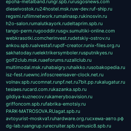
epoha-metalband.ru
ngr.spb.ru
rusgosnews.com
dieselvostok.ru
24hostel.msk.ru
w-dev.ru
f-ship.ru
regsmi.ru
filmnetwork.ru
malinasp.ru
kinosvin.ru
h2o-salon.ru
malutkayork.ru
deltaprim.spb.ru
tango-perm.ru
gooddir.ru
sgv.su
multiki-online.com
webkrasotki.com
cherinvest.ru
detskiy-ostrov.ru
ankou.spb.ru
alvesta1.ru
pdf-creator.ru
nix-files.org.ru
sakhatoday.ru
elektrikersymboler.ru
sputnikyes.ru
golf2club.msk.ru
aeforums.ru
zallclub.ru
multimodal.msk.ru
habaigry.ru
haikko.ru
sobakopedia.ru
isz-fest.ru
ewnc.info
screensaver-clock.net.ru
volnav.spb.ru
comnat.ru
npf.net.ru
7bit.pp.ru
kalugatur.ru
tesiaes.ru
card.com.ru
kazanka.spb.ru
gildiya-kuznecov.ru
kameryboavision.ru
griffoncom.spb.ru
fabrika-emotsiy.ru
PARK-MATROSOVA.RU
agat.spb.ru
avtoyurist-moskva1.ru
hardware.org.ru
схема-авто.рф
dg-lab.ru
angrup.ru
recruiter.spb.ru
music8.spb.ru