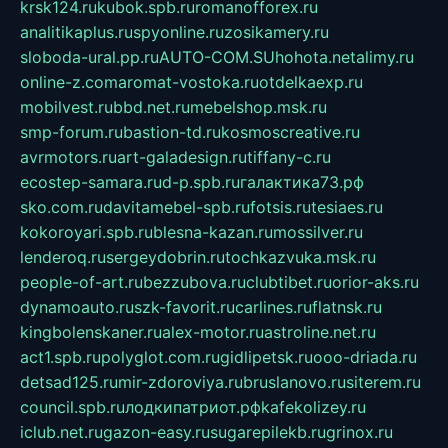
krsk124.ru
kubok.spb.ru
romanofforex.ru
analitikaplus.ru
spyonline.ru
zosikamery.ru
sloboda-ural.pp.ru
AUTO-COM.SU
hohota.net
alimy.ru
online-z.com
aromat-vostoka.ru
otdelkaexp.ru
mobilvest.ru
bbd.net.ru
mebelshop.msk.ru
smp-forum.ru
bastion-td.ru
kosmoscreative.ru
avrmotors.ru
art-galadesign.ru
tiffany-c.ru
ecostep-samara.ru
d-p.spb.ru
галактика73.рф
sko.com.ru
davitamebel-spb.ru
fotsis.ru
tesiaes.ru
kokoroyari.spb.ru
blesna-kazan.ru
mossilver.ru
lenderoq.ru
sergeydobrin.ru
tochkazvuka.msk.ru
people-of-art.ru
bezzubova.ru
clubtibet.ru
orior-aks.ru
dynamoauto.ru
szk-favorit.ru
carlines.ru
flatnsk.ru
kingbolenskaner.ru
alex-motor.ru
astroline.net.ru
act1.spb.ru
polyglot.com.ru
gidlipetsk.ru
ooo-driada.ru
detsad125.ru
mir-zdoroviya.ru
bruslanovo.ru
siterem.ru
council.spb.ru
лодкипатриот.рф
kafekolizey.ru
iclub.net.ru
gazon-easy.ru
sugarepilekb.ru
grinox.ru