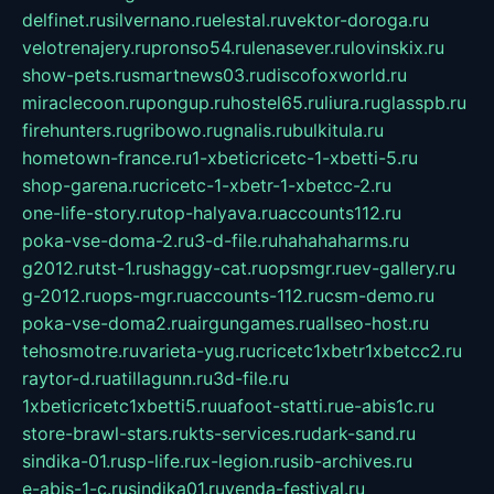
delfinet.ru
silvernano.ru
elestal.ru
vektor-doroga.ru
velotrenajery.ru
pronso54.ru
lenasever.ru
lovinskix.ru
show-pets.ru
smartnews03.ru
discofoxworld.ru
miraclecoon.ru
pongup.ru
hostel65.ru
liura.ru
glasspb.ru
firehunters.ru
gribowo.ru
gnalis.ru
bulkitula.ru
hometown-france.ru
1-xbeticricetc-1-xbetti-5.ru
shop-garena.ru
cricetc-1-xbetr-1-xbetcc-2.ru
one-life-story.ru
top-halyava.ru
accounts112.ru
poka-vse-doma-2.ru
3-d-file.ru
hahahaharms.ru
g2012.ru
tst-1.ru
shaggy-cat.ru
opsmgr.ru
ev-gallery.ru
g-2012.ru
ops-mgr.ru
accounts-112.ru
csm-demo.ru
poka-vse-doma2.ru
airgungames.ru
allseo-host.ru
tehosmotre.ru
varieta-yug.ru
cricetc1xbetr1xbetcc2.ru
raytor-d.ru
atillagunn.ru
3d-file.ru
1xbeticricetc1xbetti5.ru
uafoot-statti.ru
e-abis1c.ru
store-brawl-stars.ru
kts-services.ru
dark-sand.ru
sindika-01.ru
sp-life.ru
x-legion.ru
sib-archives.ru
e-abis-1-c.ru
sindika01.ru
venda-festival.ru