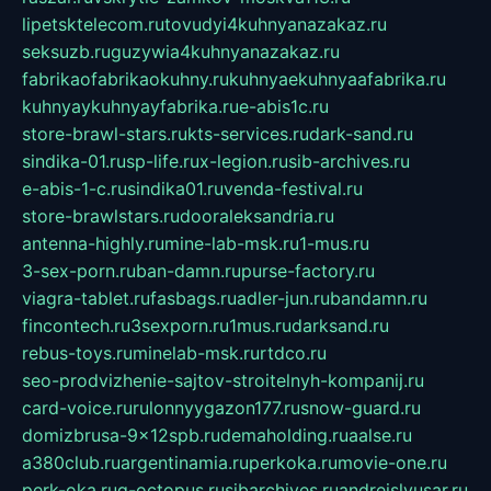
lipetsktelecom.ru
tovudyi4kuhnyanazakaz.ru
seksuzb.ru
guzywia4kuhnyanazakaz.ru
fabrikaofabrikaokuhny.ru
kuhnyaekuhnyaafabrika.ru
kuhnyaykuhnyayfabrika.ru
e-abis1c.ru
store-brawl-stars.ru
kts-services.ru
dark-sand.ru
sindika-01.ru
sp-life.ru
x-legion.ru
sib-archives.ru
e-abis-1-c.ru
sindika01.ru
venda-festival.ru
store-brawlstars.ru
dooraleksandria.ru
antenna-highly.ru
mine-lab-msk.ru
1-mus.ru
3-sex-porn.ru
ban-damn.ru
purse-factory.ru
viagra-tablet.ru
fasbags.ru
adler-jun.ru
bandamn.ru
fincontech.ru
3sexporn.ru
1mus.ru
darksand.ru
rebus-toys.ru
minelab-msk.ru
rtdco.ru
seo-prodvizhenie-sajtov-stroitelnyh-kompanij.ru
card-voice.ru
rulonnyygazon177.ru
snow-guard.ru
domizbrusa-9x12spb.ru
demaholding.ru
aalse.ru
a380club.ru
argentinamia.ru
perkoka.ru
movie-one.ru
perk-oka.ru
g-octopus.ru
sibarchives.ru
andreislyusar.ru