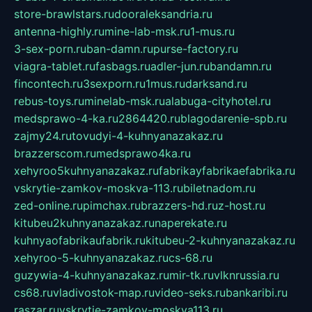
store-brawlstars.ru
dooraleksandria.ru
antenna-highly.ru
mine-lab-msk.ru
1-mus.ru
3-sex-porn.ru
ban-damn.ru
purse-factory.ru
viagra-tablet.ru
fasbags.ru
adler-jun.ru
bandamn.ru
fincontech.ru
3sexporn.ru
1mus.ru
darksand.ru
rebus-toys.ru
minelab-msk.ru
alabuga-cityhotel.ru
medsprawo-4-ka.ru
2864420.ru
blagodarenie-spb.ru
zajmy24.ru
tovudyi-4-kuhnyanazakaz.ru
brazzerscom.ru
medsprawo4ka.ru
xehyroo5kuhnyanazakaz.ru
fabrikayfabrikaefabrika.ru
vskrytie-zamkov-moskva-113.ru
biletnadom.ru
zed-online.ru
pimchax.ru
brazzers-hd.ru
z-host.ru
kitubeu2kuhnyanazakaz.ru
naperekate.ru
kuhnyaofabrikaufabrik.ru
kitubeu-2-kuhnyanazakaz.ru
xehyroo-5-kuhnyanazakaz.ru
cs-68.ru
guzywia-4-kuhnyanazakaz.ru
mir-tk.ru
vlknrussia.ru
cs68.ru
vladivostok-map.ru
video-seks.ru
bankaribi.ru
raszar.ru
vskrytie-zamkov-moskva113.ru