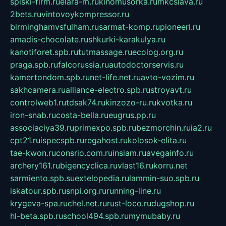
spiski-firm.ru
elara-m.ru
kinomusorka.ru
mkcslava.ru
2bets.ru
vintovoykompressor.ru
birminghamvsfulham.ru
sarmat-komp.ru
pioneeri.ru
amadis-chocolate.ru
shkurki-karakulya.ru
kanotiforet.spb.ru
tutmassage.ru
ecolog.org.ru
praga.spb.ru
falcorussia.ru
autodoctorservis.ru
kamertondom.spb.ru
net-life.net.ru
avto-vozim.ru
sakhcamera.ru
alliance-electro.spb.ru
stroyavt.ru
controlweb1.ru
tdsak74.ru
kinzozo-ru.ru
kvotka.ru
iron-snab.ru
costa-bella.ru
eugrus.pp.ru
associaciya39.ru
primexpo.spb.ru
bezmorchin.ru
ia2.ru
cpt21.ru
ispecspb.ru
regahost.ru
kolosok-elita.ru
tae-kwon.ru
consrio.com.ru
insiam.ru
avegainfo.ru
archery161.ru
bigencyclica.ru
vlast16.ru
korru.net
sarmiento.spb.su
extelopedia.ru
lammin-suo.spb.ru
iskatour.spb.ru
snpi.org.ru
running-line.ru
krygeva-spa.ru
chel.net.ru
rust-loco.ru
dugshop.ru
hl-beta.spb.ru
school494.spb.ru
mymubaby.ru