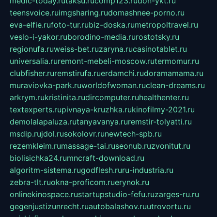
medic-today.ru
taksu.ru
comp123.ru
don-ykt.ru
teensvoice.ru
imgsharing.ru
domashnee-porno.ru
eva-elfie.ru
foto-tur.ru
biz-doska.ru
metropoltravel.ru
veslo-i-yakor.ru
borodino-media.ru
rostotsky.ru
regionufa.ru
weiss-bet.ru
zaryna.ru
casinotablet.ru
universalia.ru
remont-mebeli-moscow.ru
termomur.ru
clubfisher.ru
remstirufa.ru
erdamchi.ru
doramamama.ru
muraviovka-park.ru
worldofwoman.ru
clean-dreams.ru
arkrym.ru
kristinita.ru
dircomputer.ru
healthenter.ru
textexperts.ru
pivnaya-kruzhka.ru
kinofilmy-2021.ru
demolalapaluza.ru
tanyavanya.ru
remstir-tolyatti.ru
msdip.ru
jdol.ru
sokolovr.ru
newtech-spb.ru
rezemkleim.ru
massage-tai.ru
seonub.ru
zvonitut.ru
biolisichka24.ru
mncraft-download.ru
algoritm-sistema.ru
godflesh.ru
ru-industria.ru
zebra-tlt.ru
okna-proficom.ru
erynok.ru
onlinekinospace.ru
startupstudio-fefu.ru
zarges-ru.ru
gegenjustizunrecht.ru
autobalashov.ru
utrovortu.ru