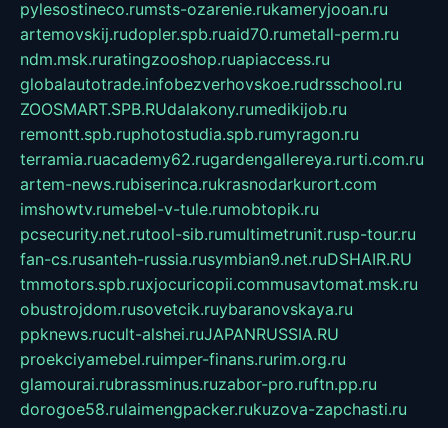
pylesostineco.ru
msts-ozarenie.ru
kameryjooan.ru
artemovskij.ru
dopler.spb.ru
aid70.ru
metall-perm.ru
ndm.msk.ru
ratingzooshop.ru
apiaccess.ru
globalautotrade.info
bezverhovskoe.ru
drsschool.ru
ZOOSMART.SPB.RU
dalakony.ru
medikijob.ru
remontt.spb.ru
photostudia.spb.ru
myragon.ru
terramia.ru
academy62.ru
gardengallereya.ru
rti.com.ru
artem-news.ru
biserinca.ru
krasnodarkurort.com
imshowtv.ru
mebel-v-tule.ru
mobtopik.ru
pcsecurity.net.ru
tool-sib.ru
multimetrunit.ru
sp-tour.ru
fan-cs.ru
santeh-russia.ru
symbian9.net.ru
DSHAIR.RU
tmmotors.spb.ru
xjocuricopii.com
musavtomat.msk.ru
obustrojdom.ru
sovetcik.ru
ybaranovskaya.ru
ppknews.ru
cult-alshei.ru
JAPANRUSSIA.RU
proekciyamebel.ru
imper-finans.ru
rim.org.ru
glamourai.ru
brassminus.ru
zabor-pro.ru
ftn.pp.ru
dorogoe58.ru
laimengpacker.ru
kuzova-zapchasti.ru
sageerp.ru
taxodrom.ru
dsrazvitie.ru
hardcity.net.ru