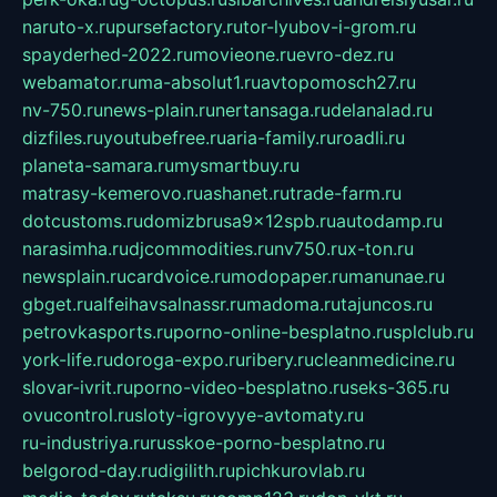
naruto-x.ru
pursefactory.ru
tor-lyubov-i-grom.ru
spayderhed-2022.ru
movieone.ru
evro-dez.ru
webamator.ru
ma-absolut1.ru
avtopomosch27.ru
nv-750.ru
news-plain.ru
nertansaga.ru
delanalad.ru
dizfiles.ru
youtubefree.ru
aria-family.ru
roadli.ru
planeta-samara.ru
mysmartbuy.ru
matrasy-kemerovo.ru
ashanet.ru
trade-farm.ru
dotcustoms.ru
domizbrusa9x12spb.ru
autodamp.ru
narasimha.ru
djcommodities.ru
nv750.ru
x-ton.ru
newsplain.ru
cardvoice.ru
modopaper.ru
manunae.ru
gbget.ru
alfeihavsalnassr.ru
madoma.ru
tajuncos.ru
petrovkasports.ru
porno-online-besplatno.ru
splclub.ru
york-life.ru
doroga-expo.ru
ribery.ru
cleanmedicine.ru
slovar-ivrit.ru
porno-video-besplatno.ru
seks-365.ru
ovucontrol.ru
sloty-igrovyye-avtomaty.ru
ru-industriya.ru
russkoe-porno-besplatno.ru
belgorod-day.ru
digilith.ru
pichkurovlab.ru