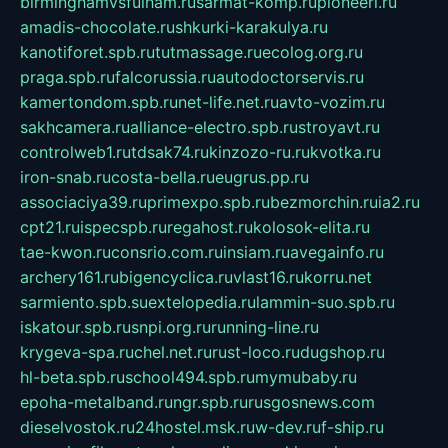
birminghamvsfulham.ru
sarmat-komp.ru
pioneeri.ru
amadis-chocolate.ru
shkurki-karakulya.ru
kanotiforet.spb.ru
tutmassage.ru
ecolog.org.ru
praga.spb.ru
falcorussia.ru
autodoctorservis.ru
kamertondom.spb.ru
net-life.net.ru
avto-vozim.ru
sakhcamera.ru
alliance-electro.spb.ru
stroyavt.ru
controlweb1.ru
tdsak74.ru
kinzozo-ru.ru
kvotka.ru
iron-snab.ru
costa-bella.ru
eugrus.pp.ru
associaciya39.ru
primexpo.spb.ru
bezmorchin.ru
ia2.ru
cpt21.ru
ispecspb.ru
regahost.ru
kolosok-elita.ru
tae-kwon.ru
consrio.com.ru
insiam.ru
avegainfo.ru
archery161.ru
bigencyclica.ru
vlast16.ru
korru.net
sarmiento.spb.su
extelopedia.ru
lammin-suo.spb.ru
iskatour.spb.ru
snpi.org.ru
running-line.ru
krygeva-spa.ru
chel.net.ru
rust-loco.ru
dugshop.ru
hl-beta.spb.ru
school494.spb.ru
mymubaby.ru
epoha-metalband.ru
ngr.spb.ru
rusgosnews.com
dieselvostok.ru
24hostel.msk.ru
w-dev.ru
f-ship.ru