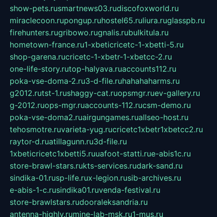
show-pets.ru
smartnews03.ru
discofoxworld.ru
miraclecoon.ru
pongup.ru
hostel65.ru
liura.ru
glasspb.ru
firehunters.ru
gribowo.ru
gnalis.ru
bulkitula.ru
hometown-france.ru
1-xbeticricetc-1-xbetti-5.ru
shop-garena.ru
cricetc-1-xbetr-1-xbetcc-2.ru
one-life-story.ru
top-halyava.ru
accounts112.ru
poka-vse-doma-2.ru
3-d-file.ru
hahahaharms.ru
g2012.ru
tst-1.ru
shaggy-cat.ru
opsmgr.ru
ev-gallery.ru
g-2012.ru
ops-mgr.ru
accounts-112.ru
csm-demo.ru
poka-vse-doma2.ru
airgungames.ru
allseo-host.ru
tehosmotre.ru
varieta-yug.ru
cricetc1xbetr1xbetcc2.ru
raytor-d.ru
atillagunn.ru
3d-file.ru
1xbeticricetc1xbetti5.ru
uafoot-statti.ru
e-abis1c.ru
store-brawl-stars.ru
kts-services.ru
dark-sand.ru
sindika-01.ru
sp-life.ru
x-legion.ru
sib-archives.ru
e-abis-1-c.ru
sindika01.ru
venda-festival.ru
store-brawlstars.ru
dooraleksandria.ru
antenna-highly.ru
mine-lab-msk.ru
1-mus.ru