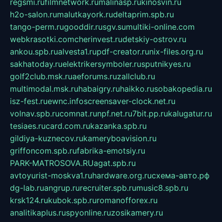
regsmi.ru
filmnetwork.ru
malinasp.ru
kinosvin.ru
h2o-salon.ru
malutkayork.ru
deltaprim.spb.ru
tango-perm.ru
gooddir.ru
sgv.su
multiki-online.com
webkrasotki.com
cherinvest.ru
detskiy-ostrov.ru
ankou.spb.ru
alvesta1.ru
pdf-creator.ru
nix-files.org.ru
sakhatoday.ru
elektrikersymboler.ru
sputnikyes.ru
golf2club.msk.ru
aeforums.ru
zallclub.ru
multimodal.msk.ru
habaigry.ru
haikko.ru
sobakopedia.ru
isz-fest.ru
ewnc.info
screensaver-clock.net.ru
volnav.spb.ru
comnat.ru
npf.net.ru
7bit.pp.ru
kalugatur.ru
tesiaes.ru
card.com.ru
kazanka.spb.ru
gildiya-kuznecov.ru
kameryboavision.ru
griffoncom.spb.ru
fabrika-emotsiy.ru
PARK-MATROSOVA.RU
agat.spb.ru
avtoyurist-moskva1.ru
hardware.org.ru
схема-авто.рф
dg-lab.ru
angrup.ru
recruiter.spb.ru
music8.spb.ru
krsk124.ru
kubok.spb.ru
romanofforex.ru
analitikaplus.ru
spyonline.ru
zosikamery.ru