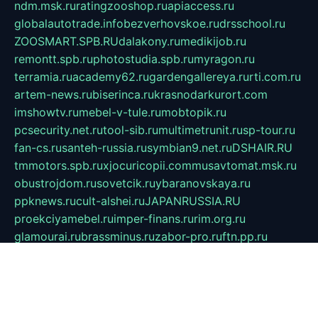
ndm.msk.ru
ratingzooshop.ru
apiaccess.ru
globalautotrade.info
bezverhovskoe.ru
drsschool.ru
ZOOSMART.SPB.RU
dalakony.ru
medikijob.ru
remontt.spb.ru
photostudia.spb.ru
myragon.ru
terramia.ru
academy62.ru
gardengallereya.ru
rti.com.ru
artem-news.ru
biserinca.ru
krasnodarkurort.com
imshowtv.ru
mebel-v-tule.ru
mobtopik.ru
pcsecurity.net.ru
tool-sib.ru
multimetrunit.ru
sp-tour.ru
fan-cs.ru
santeh-russia.ru
symbian9.net.ru
DSHAIR.RU
tmmotors.spb.ru
xjocuricopii.com
musavtomat.msk.ru
obustrojdom.ru
sovetcik.ru
ybaranovskaya.ru
ppknews.ru
cult-alshei.ru
JAPANRUSSIA.RU
proekciyamebel.ru
imper-finans.ru
rim.org.ru
glamourai.ru
brassminus.ru
zabor-pro.ru
ftn.pp.ru
dorogoe58.ru
laimengpacker.ru
kuzova-zapchasti.ru
sageerp.ru
taxodrom.ru
dsrazvitie.ru
hardcity.net.ru
ratinghomegames.ru
topservice25.ru
gubernyan.ru
gtglasslined.ru
ii4.ru
tssport.spb.ru
andorra24.com