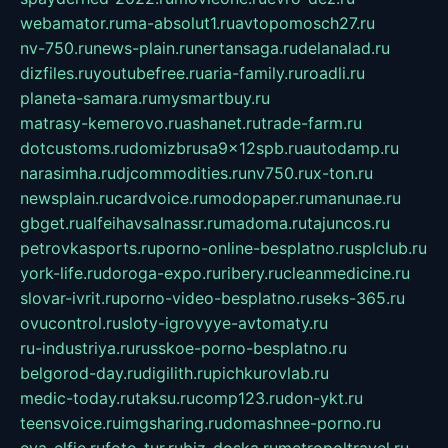
webamator.ru
ma-absolut1.ru
avtopomosch27.ru
nv-750.ru
news-plain.ru
nertansaga.ru
delanalad.ru
dizfiles.ru
youtubefree.ru
aria-family.ru
roadli.ru
planeta-samara.ru
mysmartbuy.ru
matrasy-kemerovo.ru
ashanet.ru
trade-farm.ru
dotcustoms.ru
domizbrusa9x12spb.ru
autodamp.ru
narasimha.ru
djcommodities.ru
nv750.ru
x-ton.ru
newsplain.ru
cardvoice.ru
modopaper.ru
manunae.ru
gbget.ru
alfeihavsalnassr.ru
madoma.ru
tajuncos.ru
petrovkasports.ru
porno-online-besplatno.ru
splclub.ru
york-life.ru
doroga-expo.ru
ribery.ru
cleanmedicine.ru
slovar-ivrit.ru
porno-video-besplatno.ru
seks-365.ru
ovucontrol.ru
sloty-igrovyye-avtomaty.ru
ru-industriya.ru
russkoe-porno-besplatno.ru
belgorod-day.ru
digilith.ru
pichkurovlab.ru
medic-today.ru
taksu.ru
comp123.ru
don-ykt.ru
teensvoice.ru
imgsharing.ru
domashnee-porno.ru
eva-elfie.ru
foto-tur.ru
biz-doska.ru
metropoltravel.ru