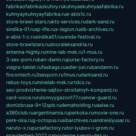
fabrikaofabrikaokuhny.ru
kuhnyaekuhnyaafabrika.ru
kuhnyaykuhnyayfabrika.ru
e-abis1c.ru
store-brawl-stars.ru
kts-services.ru
dark-sand.ru
sindika-01.ru
sp-life.ru
x-legion.ru
sib-archives.ru
e-abis-1-c.ru
sindika01.ru
venda-festival.ru
store-brawlstars.ru
dooraleksandria.ru
antenna-highly.ru
mine-lab-msk.ru
1-mus.ru
3-sex-porn.ru
ban-damn.ru
purse-factory.ru
viagra-tablet.ru
fasbags.ru
adler-jun.ru
bandamn.ru
fincontech.ru
3sexporn.ru
1mus.ru
darksand.ru
rebus-toys.ru
minelab-msk.ru
rtdco.ru
seo-prodvizhenie-sajtov-stroitelnyh-kompanij.ru
card-voice.ru
rulonnyygazon177.ru
snow-guard.ru
domizbrusa-9x12spb.ru
demaholding.ru
aalse.ru
a380club.ru
argentinamia.ru
perkoka.ru
movie-one.ru
perk-oka.ru
g-octopus.ru
sibarchives.ru
andreislyusar.ru
naruto-x.ru
pursefactory.ru
tor-lyubov-i-grom.ru
spayderhed-2022.ru
movieone.ru
evro-dez.ru