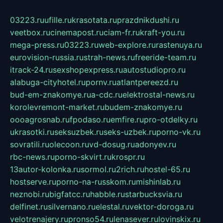
03223.ru
ufille.ru
krasotata.ru
prazdnikdushi.ru
veetbox.ru
cinemapost.ru
ciam-fr.ru
kraft-you.ru
mega-press.ru
03223.ru
web-explore.ru
rastenuya.ru
eurovision-russia.ru
strah-news.ru
freeride-team.ru
itrack-24.ru
sexshopexpress.ru
autostudiopro.ru
alabuga-cityhotel.ru
pornv.ru
atlantpereezd.ru
bud-em-znakomye.ru
a-cdc.ru
elektrostal-news.ru
korolevremont-market.ru
budem-znakomye.ru
oooagrosnab.ru
fpodaso.ru
emfire.ru
pro-otdelky.ru
ukrasotki.ru
seksuzbek.ru
seks-uzbek.ru
porno-vk.ru
sovratili.ru
olecoon.ru
vd-dosug.ru
adonyev.ru
rbc-news.ru
porno-skvirt.ru
krospr.ru
13autor-kolonka.ru
sormol.ru
2rich.ru
hostel-65.ru
hostserve.ru
porno-na-russkom.ru
mishinlab.ru
neznobi.ru
bigfatcc.ru
habble.ru
starbucksvia.ru
delfinet.ru
silvernano.ru
elestal.ru
vektor-doroga.ru
velotrenajery.ru
pronso54.ru
lenasever.ru
lovinskix.ru