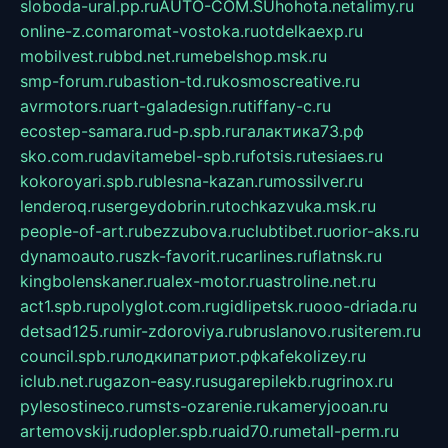
sloboda-ural.pp.ru
AUTO-COM.SU
hohota.net
alimy.ru
online-z.com
aromat-vostoka.ru
otdelkaexp.ru
mobilvest.ru
bbd.net.ru
mebelshop.msk.ru
smp-forum.ru
bastion-td.ru
kosmoscreative.ru
avrmotors.ru
art-galadesign.ru
tiffany-c.ru
ecostep-samara.ru
d-p.spb.ru
галактика73.рф
sko.com.ru
davitamebel-spb.ru
fotsis.ru
tesiaes.ru
kokoroyari.spb.ru
blesna-kazan.ru
mossilver.ru
lenderoq.ru
sergeydobrin.ru
tochkazvuka.msk.ru
people-of-art.ru
bezzubova.ru
clubtibet.ru
orior-aks.ru
dynamoauto.ru
szk-favorit.ru
carlines.ru
flatnsk.ru
kingbolenskaner.ru
alex-motor.ru
astroline.net.ru
act1.spb.ru
polyglot.com.ru
gidlipetsk.ru
ooo-driada.ru
detsad125.ru
mir-zdoroviya.ru
bruslanovo.ru
siterem.ru
council.spb.ru
лодкипатриот.рф
kafekolizey.ru
iclub.net.ru
gazon-easy.ru
sugarepilekb.ru
grinox.ru
pylesostineco.ru
msts-ozarenie.ru
kameryjooan.ru
artemovskij.ru
dopler.spb.ru
aid70.ru
metall-perm.ru