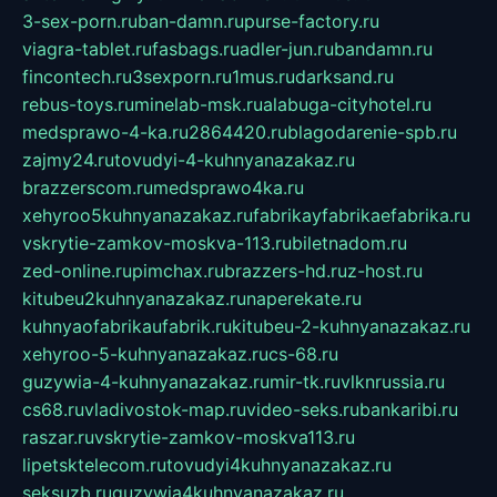
3-sex-porn.ru
ban-damn.ru
purse-factory.ru
viagra-tablet.ru
fasbags.ru
adler-jun.ru
bandamn.ru
fincontech.ru
3sexporn.ru
1mus.ru
darksand.ru
rebus-toys.ru
minelab-msk.ru
alabuga-cityhotel.ru
medsprawo-4-ka.ru
2864420.ru
blagodarenie-spb.ru
zajmy24.ru
tovudyi-4-kuhnyanazakaz.ru
brazzerscom.ru
medsprawo4ka.ru
xehyroo5kuhnyanazakaz.ru
fabrikayfabrikaefabrika.ru
vskrytie-zamkov-moskva-113.ru
biletnadom.ru
zed-online.ru
pimchax.ru
brazzers-hd.ru
z-host.ru
kitubeu2kuhnyanazakaz.ru
naperekate.ru
kuhnyaofabrikaufabrik.ru
kitubeu-2-kuhnyanazakaz.ru
xehyroo-5-kuhnyanazakaz.ru
cs-68.ru
guzywia-4-kuhnyanazakaz.ru
mir-tk.ru
vlknrussia.ru
cs68.ru
vladivostok-map.ru
video-seks.ru
bankaribi.ru
raszar.ru
vskrytie-zamkov-moskva113.ru
lipetsktelecom.ru
tovudyi4kuhnyanazakaz.ru
seksuzb.ru
guzywia4kuhnyanazakaz.ru