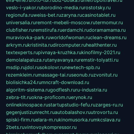
veslo-i-yakor.ru
borodino-media.ru
rostotsky.ru
regionufa.ru
weiss-bet.ru
zaryna.ru
casinotablet.ru
universalia.ru
remont-mebeli-moscow.ru
termomur.ru
clubfisher.ru
remstirufa.ru
erdamchi.ru
doramamama.ru
muraviovka-park.ru
worldofwoman.ru
clean-dreams.ru
arkrym.ru
kristinita.ru
dircomputer.ru
healthenter.ru
textexperts.ru
pivnaya-kruzhka.ru
kinofilmy-2021.ru
demolalapaluza.ru
tanyavanya.ru
remstir-tolyatti.ru
msdip.ru
jdol.ru
sokolovr.ru
newtech-spb.ru
rezemkleim.ru
massage-tai.ru
seonub.ru
zvonitut.ru
biolisichka24.ru
mncraft-download.ru
algoritm-sistema.ru
godflesh.ru
ru-industria.ru
zebra-tlt.ru
okna-proficom.ru
erynok.ru
onlinekinospace.ru
startupstudio-fefu.ru
zarges-ru.ru
gegenjustizunrecht.ru
autobalashov.ru
utrovortu.ru
spiski-firm.ru
elara-m.ru
kinomusorka.ru
mkcslava.ru
2bets.ru
vintovoykompressor.ru