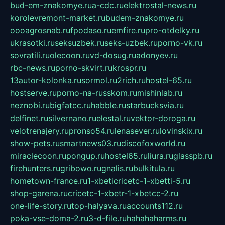
bud-em-znakomye.ru
a-cdc.ru
elektrostal-news.ru
korolevremont-market.ru
budem-znakomye.ru
oooagrosnab.ru
fpodaso.ru
emfire.ru
pro-otdelky.ru
ukrasotki.ru
seksuzbek.ru
seks-uzbek.ru
porno-vk.ru
sovratili.ru
olecoon.ru
vd-dosug.ru
adonyev.ru
rbc-news.ru
porno-skvirt.ru
krospr.ru
13autor-kolonka.ru
sormol.ru
2rich.ru
hostel-65.ru
hostserve.ru
porno-na-russkom.ru
mishinlab.ru
neznobi.ru
bigfatcc.ru
habble.ru
starbucksvia.ru
delfinet.ru
silvernano.ru
elestal.ru
vektor-doroga.ru
velotrenajery.ru
pronso54.ru
lenasever.ru
lovinskix.ru
show-pets.ru
smartnews03.ru
discofoxworld.ru
miraclecoon.ru
pongup.ru
hostel65.ru
liura.ru
glasspb.ru
firehunters.ru
gribowo.ru
gnalis.ru
bulkitula.ru
hometown-france.ru
1-xbeticricetc-1-xbetti-5.ru
shop-garena.ru
cricetc-1-xbetr-1-xbetcc-2.ru
one-life-story.ru
top-halyava.ru
accounts112.ru
poka-vse-doma-2.ru
3-d-file.ru
hahahaharms.ru