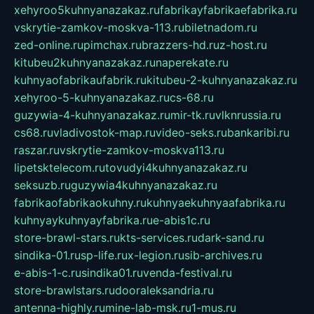
xehyroo5kuhnyanazakaz.ru
fabrikayfabrikaefabrika.ru
vskrytie-zamkov-moskva-113.ru
biletnadom.ru
zed-online.ru
pimchax.ru
brazzers-hd.ru
z-host.ru
kitubeu2kuhnyanazakaz.ru
naperekate.ru
kuhnyaofabrikaufabrik.ru
kitubeu-2-kuhnyanazakaz.ru
xehyroo-5-kuhnyanazakaz.ru
cs-68.ru
guzywia-4-kuhnyanazakaz.ru
mir-tk.ru
vlknrussia.ru
cs68.ru
vladivostok-map.ru
video-seks.ru
bankaribi.ru
raszar.ru
vskrytie-zamkov-moskva113.ru
lipetsktelecom.ru
tovudyi4kuhnyanazakaz.ru
seksuzb.ru
guzywia4kuhnyanazakaz.ru
fabrikaofabrikaokuhny.ru
kuhnyaekuhnyaafabrika.ru
kuhnyaykuhnyayfabrika.ru
e-abis1c.ru
store-brawl-stars.ru
kts-services.ru
dark-sand.ru
sindika-01.ru
sp-life.ru
x-legion.ru
sib-archives.ru
e-abis-1-c.ru
sindika01.ru
venda-festival.ru
store-brawlstars.ru
dooraleksandria.ru
antenna-highly.ru
mine-lab-msk.ru
1-mus.ru