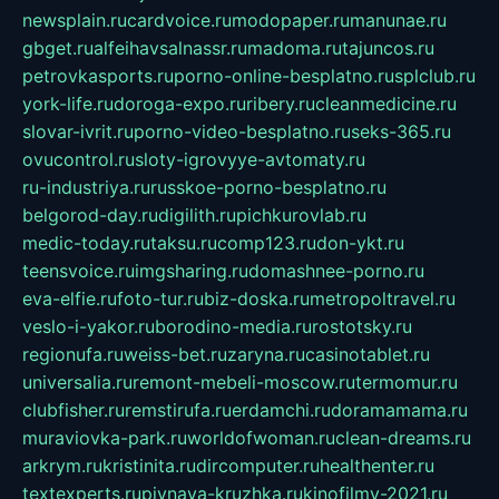
newsplain.ru
cardvoice.ru
modopaper.ru
manunae.ru
gbget.ru
alfeihavsalnassr.ru
madoma.ru
tajuncos.ru
petrovkasports.ru
porno-online-besplatno.ru
splclub.ru
york-life.ru
doroga-expo.ru
ribery.ru
cleanmedicine.ru
slovar-ivrit.ru
porno-video-besplatno.ru
seks-365.ru
ovucontrol.ru
sloty-igrovyye-avtomaty.ru
ru-industriya.ru
russkoe-porno-besplatno.ru
belgorod-day.ru
digilith.ru
pichkurovlab.ru
medic-today.ru
taksu.ru
comp123.ru
don-ykt.ru
teensvoice.ru
imgsharing.ru
domashnee-porno.ru
eva-elfie.ru
foto-tur.ru
biz-doska.ru
metropoltravel.ru
veslo-i-yakor.ru
borodino-media.ru
rostotsky.ru
regionufa.ru
weiss-bet.ru
zaryna.ru
casinotablet.ru
universalia.ru
remont-mebeli-moscow.ru
termomur.ru
clubfisher.ru
remstirufa.ru
erdamchi.ru
doramamama.ru
muraviovka-park.ru
worldofwoman.ru
clean-dreams.ru
arkrym.ru
kristinita.ru
dircomputer.ru
healthenter.ru
textexperts.ru
pivnaya-kruzhka.ru
kinofilmy-2021.ru