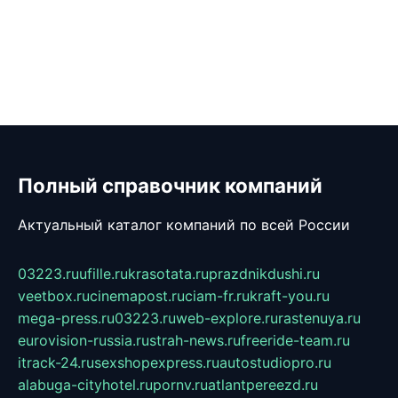
Полный справочник компаний
Актуальный каталог компаний по всей России
03223.ru
ufille.ru
krasotata.ru
prazdnikdushi.ru
veetbox.ru
cinemapost.ru
ciam-fr.ru
kraft-you.ru
mega-press.ru
03223.ru
web-explore.ru
rastenuya.ru
eurovision-russia.ru
strah-news.ru
freeride-team.ru
itrack-24.ru
sexshopexpress.ru
autostudiopro.ru
alabuga-cityhotel.ru
pornv.ru
atlantpereezd.ru