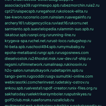
associaciya39.ru
primexpo.spb.ru
bezmorchin.ru
ia2.ru
cpt21.ru
ispecspb.ru
regahost.ru
kolosok-elita.ru
tae-kwon.ru
consrio.com.ru
insiam.ru
avegainfo.ru
archery161.ru
bigencyclica.ru
vlast16.ru
korru.net
sarmiento.spb.su
extelopedia.ru
lammin-suo.spb.ru
iskatour.spb.ru
snpi.org.ru
running-line.ru
krygeva-spa.ru
chel.net.ru
rust-loco.ru
dugshop.ru
hl-beta.spb.ru
school494.spb.ru
mymubaby.ru
epoha-metalband.ru
ngr.spb.ru
rusgosnews.com
dieselvostok.ru
24hostel.msk.ru
w-dev.ru
f-ship.ru
regsmi.ru
filmnetwork.ru
malinasp.ru
kinosvin.ru
h2o-salon.ru
malutkayork.ru
deltaprim.spb.ru
tango-perm.ru
gooddir.ru
sgv.su
multiki-online.com
webkrasotki.com
cherinvest.ru
detskiy-ostrov.ru
ankou.spb.ru
alvesta1.ru
pdf-creator.ru
nix-files.org.ru
sakhatoday.ru
elektrikersymboler.ru
sputnikyes.ru
golf2club.msk.ru
aeforums.ru
zallclub.ru
multimodal.msk.ru
habaigry.ru
haikko.ru
sobakopedia.ru