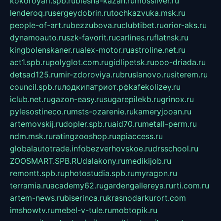
kokoroyari.spb.ru
blesna-kazan.ru
mossilver.ru
lenderoq.ru
sergeydobrin.ru
tochkazvuka.msk.ru
people-of-art.ru
bezzubova.ru
clubtibet.ru
orior-aks.ru
dynamoauto.ru
szk-favorit.ru
carlines.ru
flatnsk.ru
kingbolenskaner.ru
alex-motor.ru
astroline.net.ru
act1.spb.ru
polyglot.com.ru
gidlipetsk.ru
ooo-driada.ru
detsad125.ru
mir-zdoroviya.ru
bruslanovo.ru
siterem.ru
council.spb.ru
лодкипатриот.рф
kafekolizey.ru
iclub.net.ru
gazon-easy.ru
sugarepilekb.ru
grinox.ru
pylesostineco.ru
msts-ozarenie.ru
kameryjooan.ru
artemovskij.ru
dopler.spb.ru
aid70.ru
metall-perm.ru
ndm.msk.ru
ratingzooshop.ru
apiaccess.ru
globalautotrade.info
bezverhovskoe.ru
drsschool.ru
ZOOSMART.SPB.RU
dalakony.ru
medikijob.ru
remontt.spb.ru
photostudia.spb.ru
myragon.ru
terramia.ru
academy62.ru
gardengallereya.ru
rti.com.ru
artem-news.ru
biserinca.ru
krasnodarkurort.com
imshowtv.ru
mebel-v-tule.ru
mobtopik.ru