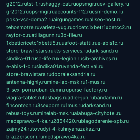
g2012.ru
tst-1.ru
shaggy-cat.ru
opsmgr.ru
ev-gallery.ru
g-2012.ru
ops-mgr.ru
accounts-112.ru
csm-demo.ru
poka-vse-doma2.ru
airgungames.ru
allseo-host.ru
tehosmotre.ru
varieta-yug.ru
cricetc1xbetr1xbetcc2.ru
raytor-d.ru
atillagunn.ru
3d-file.ru
1xbeticricetc1xbetti5.ru
uafoot-statti.ru
e-abis1c.ru
store-brawl-stars.ru
kts-services.ru
dark-sand.ru
sindika-01.ru
sp-life.ru
x-legion.ru
sib-archives.ru
e-abis-1-c.ru
sindika01.ru
venda-festival.ru
store-brawlstars.ru
dooraleksandria.ru
antenna-highly.ru
mine-lab-msk.ru
1-mus.ru
3-sex-porn.ru
ban-damn.ru
purse-factory.ru
viagra-tablet.ru
fasbags.ru
adler-jun.ru
bandamn.ru
fincontech.ru
3sexporn.ru
1mus.ru
darksand.ru
rebus-toys.ru
minelab-msk.ru
alabuga-cityhotel.ru
medsprawo-4-ka.ru
2864420.ru
blagodarenie-spb.ru
zajmy24.ru
tovudyi-4-kuhnyanazakaz.ru
brazzerscom.ru
medsprawo4ka.ru