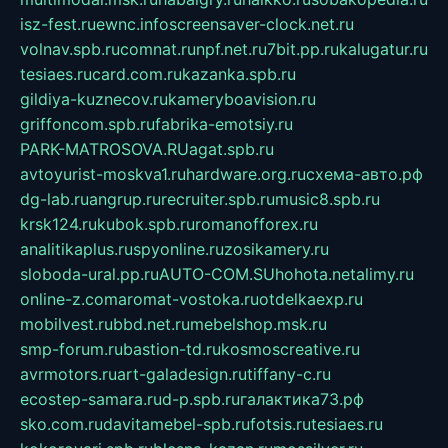
isz-fest.ru
ewnc.info
screensaver-clock.net.ru
volnav.spb.ru
comnat.ru
npf.net.ru
7bit.pp.ru
kalugatur.ru
tesiaes.ru
card.com.ru
kazanka.spb.ru
gildiya-kuznecov.ru
kameryboavision.ru
griffoncom.spb.ru
fabrika-emotsiy.ru
PARK-MATROSOVA.RU
agat.spb.ru
avtoyurist-moskva1.ru
hardware.org.ru
схема-авто.рф
dg-lab.ru
angrup.ru
recruiter.spb.ru
music8.spb.ru
krsk124.ru
kubok.spb.ru
romanofforex.ru
analitikaplus.ru
spyonline.ru
zosikamery.ru
sloboda-ural.pp.ru
AUTO-COM.SU
hohota.net
alimy.ru
online-z.com
aromat-vostoka.ru
otdelkaexp.ru
mobilvest.ru
bbd.net.ru
mebelshop.msk.ru
smp-forum.ru
bastion-td.ru
kosmoscreative.ru
avrmotors.ru
art-galadesign.ru
tiffany-c.ru
ecostep-samara.ru
d-p.spb.ru
галактика73.рф
sko.com.ru
davitamebel-spb.ru
fotsis.ru
tesiaes.ru