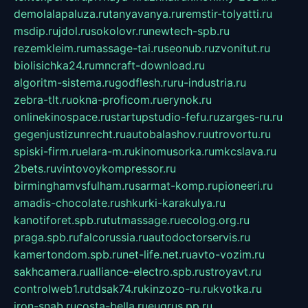
demolalapaluza.ru
tanyavanya.ru
remstir-tolyatti.ru
msdip.ru
jdol.ru
sokolovr.ru
newtech-spb.ru
rezemkleim.ru
massage-tai.ru
seonub.ru
zvonitut.ru
biolisichka24.ru
mncraft-download.ru
algoritm-sistema.ru
godflesh.ru
ru-industria.ru
zebra-tlt.ru
okna-proficom.ru
erynok.ru
onlinekinospace.ru
startupstudio-fefu.ru
zarges-ru.ru
gegenjustizunrecht.ru
autobalashov.ru
utrovortu.ru
spiski-firm.ru
elara-m.ru
kinomusorka.ru
mkcslava.ru
2bets.ru
vintovoykompressor.ru
birminghamvsfulham.ru
sarmat-komp.ru
pioneeri.ru
amadis-chocolate.ru
shkurki-karakulya.ru
kanotiforet.spb.ru
tutmassage.ru
ecolog.org.ru
praga.spb.ru
falcorussia.ru
autodoctorservis.ru
kamertondom.spb.ru
net-life.net.ru
avto-vozim.ru
sakhcamera.ru
alliance-electro.spb.ru
stroyavt.ru
controlweb1.ru
tdsak74.ru
kinzozo-ru.ru
kvotka.ru
iron-snab.ru
costa-bella.ru
eugrus.pp.ru