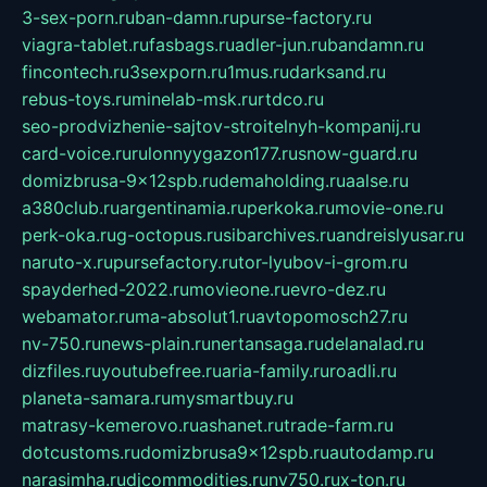
3-sex-porn.ru
ban-damn.ru
purse-factory.ru
viagra-tablet.ru
fasbags.ru
adler-jun.ru
bandamn.ru
fincontech.ru
3sexporn.ru
1mus.ru
darksand.ru
rebus-toys.ru
minelab-msk.ru
rtdco.ru
seo-prodvizhenie-sajtov-stroitelnyh-kompanij.ru
card-voice.ru
rulonnyygazon177.ru
snow-guard.ru
domizbrusa-9x12spb.ru
demaholding.ru
aalse.ru
a380club.ru
argentinamia.ru
perkoka.ru
movie-one.ru
perk-oka.ru
g-octopus.ru
sibarchives.ru
andreislyusar.ru
naruto-x.ru
pursefactory.ru
tor-lyubov-i-grom.ru
spayderhed-2022.ru
movieone.ru
evro-dez.ru
webamator.ru
ma-absolut1.ru
avtopomosch27.ru
nv-750.ru
news-plain.ru
nertansaga.ru
delanalad.ru
dizfiles.ru
youtubefree.ru
aria-family.ru
roadli.ru
planeta-samara.ru
mysmartbuy.ru
matrasy-kemerovo.ru
ashanet.ru
trade-farm.ru
dotcustoms.ru
domizbrusa9x12spb.ru
autodamp.ru
narasimha.ru
djcommodities.ru
nv750.ru
x-ton.ru