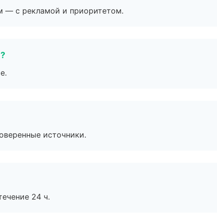
м — с рекламой и приоритетом.
е?
е.
роверенные источники.
течение 24 ч.