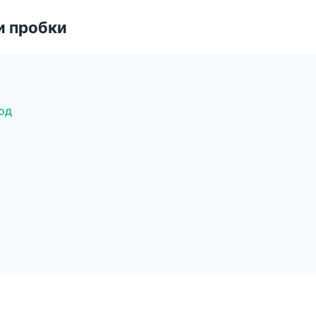
и пробки
од