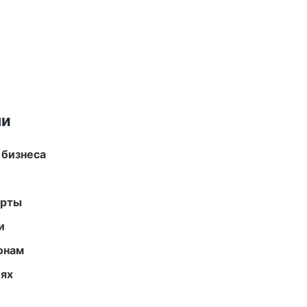
ми
 бизнеса
арты
и
онам
иях