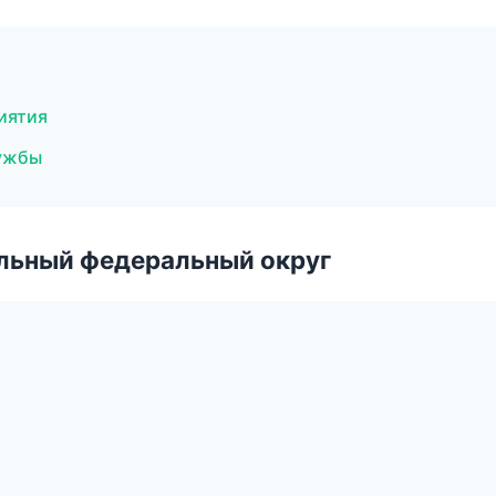
иятия
лужбы
альный федеральный округ