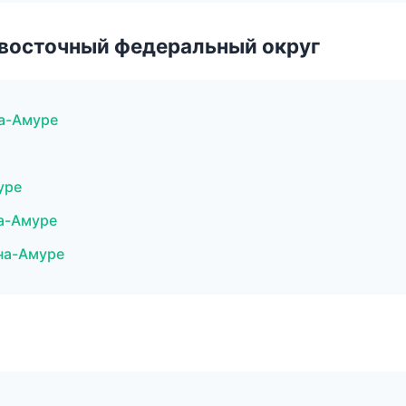
евосточный федеральный округ
на-Амуре
уре
на-Амуре
на-Амуре