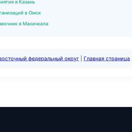
иятия в Казань
ганизаций в Омск
равочник в Махачкала
евосточный федеральный округ
|
Главная страница