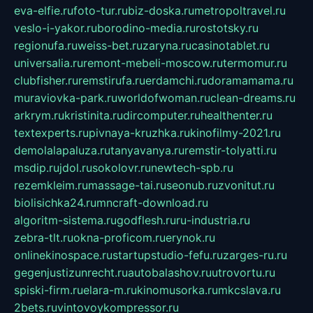
eva-elfie.ru
foto-tur.ru
biz-doska.ru
metropoltravel.ru
veslo-i-yakor.ru
borodino-media.ru
rostotsky.ru
regionufa.ru
weiss-bet.ru
zaryna.ru
casinotablet.ru
universalia.ru
remont-mebeli-moscow.ru
termomur.ru
clubfisher.ru
remstirufa.ru
erdamchi.ru
doramamama.ru
muraviovka-park.ru
worldofwoman.ru
clean-dreams.ru
arkrym.ru
kristinita.ru
dircomputer.ru
healthenter.ru
textexperts.ru
pivnaya-kruzhka.ru
kinofilmy-2021.ru
demolalapaluza.ru
tanyavanya.ru
remstir-tolyatti.ru
msdip.ru
jdol.ru
sokolovr.ru
newtech-spb.ru
rezemkleim.ru
massage-tai.ru
seonub.ru
zvonitut.ru
biolisichka24.ru
mncraft-download.ru
algoritm-sistema.ru
godflesh.ru
ru-industria.ru
zebra-tlt.ru
okna-proficom.ru
erynok.ru
onlinekinospace.ru
startupstudio-fefu.ru
zarges-ru.ru
gegenjustizunrecht.ru
autobalashov.ru
utrovortu.ru
spiski-firm.ru
elara-m.ru
kinomusorka.ru
mkcslava.ru
2bets.ru
vintovoykompressor.ru