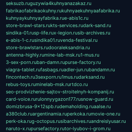
seksuzb.ru
guzywia4kuhnyanazakaz.ru
fabrikaofabrikaokuhny.ru
kuhnyaekuhnyaafabrika.ru
kuhnyaykuhnyayfabrika.ru
e-abis1c.ru
store-brawl-stars.ru
kts-services.ru
dark-sand.ru
sindika-01.ru
sp-life.ru
x-legion.ru
sib-archives.ru
e-abis-1-c.ru
sindika01.ru
venda-festival.ru
store-brawlstars.ru
dooraleksandria.ru
antenna-highly.ru
mine-lab-msk.ru
1-mus.ru
3-sex-porn.ru
ban-damn.ru
purse-factory.ru
viagra-tablet.ru
fasbags.ru
adler-jun.ru
bandamn.ru
fincontech.ru
3sexporn.ru
1mus.ru
darksand.ru
rebus-toys.ru
minelab-msk.ru
rtdco.ru
seo-prodvizhenie-sajtov-stroitelnyh-kompanij.ru
card-voice.ru
rulonnyygazon177.ru
snow-guard.ru
domizbrusa-9x12spb.ru
demaholding.ru
aalse.ru
a380club.ru
argentinamia.ru
perkoka.ru
movie-one.ru
perk-oka.ru
g-octopus.ru
sibarchives.ru
andreislyusar.ru
naruto-x.ru
pursefactory.ru
tor-lyubov-i-grom.ru