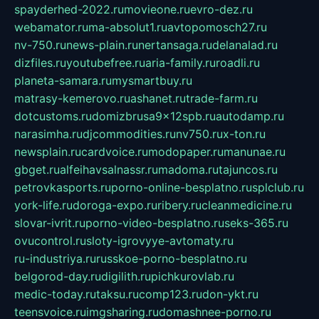
spayderhed-2022.ru
movieone.ru
evro-dez.ru
webamator.ru
ma-absolut1.ru
avtopomosch27.ru
nv-750.ru
news-plain.ru
nertansaga.ru
delanalad.ru
dizfiles.ru
youtubefree.ru
aria-family.ru
roadli.ru
planeta-samara.ru
mysmartbuy.ru
matrasy-kemerovo.ru
ashanet.ru
trade-farm.ru
dotcustoms.ru
domizbrusa9x12spb.ru
autodamp.ru
narasimha.ru
djcommodities.ru
nv750.ru
x-ton.ru
newsplain.ru
cardvoice.ru
modopaper.ru
manunae.ru
gbget.ru
alfeihavsalnassr.ru
madoma.ru
tajuncos.ru
petrovkasports.ru
porno-online-besplatno.ru
splclub.ru
york-life.ru
doroga-expo.ru
ribery.ru
cleanmedicine.ru
slovar-ivrit.ru
porno-video-besplatno.ru
seks-365.ru
ovucontrol.ru
sloty-igrovyye-avtomaty.ru
ru-industriya.ru
russkoe-porno-besplatno.ru
belgorod-day.ru
digilith.ru
pichkurovlab.ru
medic-today.ru
taksu.ru
comp123.ru
don-ykt.ru
teensvoice.ru
imgsharing.ru
domashnee-porno.ru