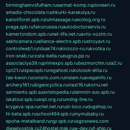
birminghamvsfulham.ru
sarmat-komp.ru
pioneeri.ru
amadis-chocolate.ru
shkurki-karakulya.ru
kanotiforet.spb.ru
tutmassage.ru
ecolog.org.ru
praga.spb.ru
falcorussia.ru
autodoctorservis.ru
kamertondom.spb.ru
net-life.net.ru
avto-vozim.ru
sakhcamera.ru
alliance-electro.spb.ru
stroyavt.ru
controlweb1.ru
tdsak74.ru
kinzozo-ru.ru
kvotka.ru
iron-snab.ru
costa-bella.ru
eugrus.pp.ru
associaciya39.ru
primexpo.spb.ru
bezmorchin.ru
ia2.ru
cpt21.ru
ispecspb.ru
regahost.ru
kolosok-elita.ru
tae-kwon.ru
consrio.com.ru
insiam.ru
avegainfo.ru
archery161.ru
bigencyclica.ru
vlast16.ru
korru.net
sarmiento.spb.su
extelopedia.ru
lammin-suo.spb.ru
iskatour.spb.ru
snpi.org.ru
running-line.ru
krygeva-spa.ru
chel.net.ru
rust-loco.ru
dugshop.ru
hl-beta.spb.ru
school494.spb.ru
mymubaby.ru
epoha-metalband.ru
ngr.spb.ru
rusgosnews.com
dieselvostok.ru
24hostel.msk.ru
w-dev.ru
f-ship.ru