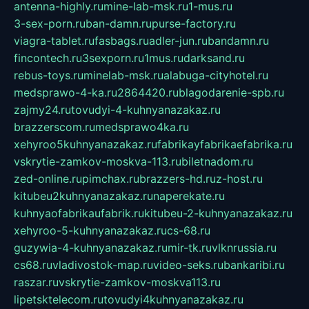
antenna-highly.ru
mine-lab-msk.ru
1-mus.ru
3-sex-porn.ru
ban-damn.ru
purse-factory.ru
viagra-tablet.ru
fasbags.ru
adler-jun.ru
bandamn.ru
fincontech.ru
3sexporn.ru
1mus.ru
darksand.ru
rebus-toys.ru
minelab-msk.ru
alabuga-cityhotel.ru
medsprawo-4-ka.ru
2864420.ru
blagodarenie-spb.ru
zajmy24.ru
tovudyi-4-kuhnyanazakaz.ru
brazzerscom.ru
medsprawo4ka.ru
xehyroo5kuhnyanazakaz.ru
fabrikayfabrikaefabrika.ru
vskrytie-zamkov-moskva-113.ru
biletnadom.ru
zed-online.ru
pimchax.ru
brazzers-hd.ru
z-host.ru
kitubeu2kuhnyanazakaz.ru
naperekate.ru
kuhnyaofabrikaufabrik.ru
kitubeu-2-kuhnyanazakaz.ru
xehyroo-5-kuhnyanazakaz.ru
cs-68.ru
guzywia-4-kuhnyanazakaz.ru
mir-tk.ru
vlknrussia.ru
cs68.ru
vladivostok-map.ru
video-seks.ru
bankaribi.ru
raszar.ru
vskrytie-zamkov-moskva113.ru
lipetsktelecom.ru
tovudyi4kuhnyanazakaz.ru