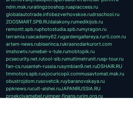
ndm.msk.ru
ratingzooshop.ru
apiaccess.ru
globalautotrade.info
bezverhovskoe.ru
drsschool.ru
ZOOSMART.SPB.RU
dalakony.ru
medikijob.ru
remontt.spb.ru
photostudia.spb.ru
myragon.ru
terramia.ru
academy62.ru
gardengallereya.ru
rti.com.ru
artem-news.ru
biserinca.ru
krasnodarkurort.com
imshowtv.ru
mebel-v-tule.ru
mobtopik.ru
pcsecurity.net.ru
tool-sib.ru
multimetrunit.ru
sp-tour.ru
fan-cs.ru
santeh-russia.ru
symbian9.net.ru
DSHAIR.RU
tmmotors.spb.ru
xjocuricopii.com
musavtomat.msk.ru
obustrojdom.ru
sovetcik.ru
ybaranovskaya.ru
ppknews.ru
cult-alshei.ru
JAPANRUSSIA.RU
proekciyamebel.ru
imper-finans.ru
rim.org.ru
glamourai.ru
brassminus.ru
zabor-pro.ru
ftn.pp.ru
dorogoe58.ru
laimengpacker.ru
kuzova-zapchasti.ru
sageerp.ru
taxodrom.ru
dsrazvitie.ru
hardcity.net.ru
ratinghomegames.ru
topservice25.ru
gubernyan.ru