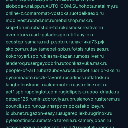
sloboda-ural.pp.ru
AUTO-COM.SU
hohota.net
alimy.ru
online-z.com
aromat-vostoka.ru
otdelkaexp.ru
mobilvest.ru
bbd.net.ru
mebelshop.msk.ru
smp-forum.ru
bastion-td.ru
kosmoscreative.ru
avrmotors.ru
art-galadesign.ru
tiffany-c.ru
ecostep-samara.ru
d-p.spb.ru
галактика73.рф
sko.com.ru
davitamebel-spb.ru
fotsis.ru
tesiaes.ru
kokoroyari.spb.ru
blesna-kazan.ru
mossilver.ru
lenderoq.ru
sergeydobrin.ru
tochkazvuka.msk.ru
people-of-art.ru
bezzubova.ru
clubtibet.ru
orior-aks.ru
dynamoauto.ru
szk-favorit.ru
carlines.ru
flatnsk.ru
kingbolenskaner.ru
alex-motor.ru
astroline.net.ru
act1.spb.ru
polyglot.com.ru
gidlipetsk.ru
ooo-driada.ru
detsad125.ru
mir-zdoroviya.ru
bruslanovo.ru
siterem.ru
council.spb.ru
лодкипатриот.рф
kafekolizey.ru
iclub.net.ru
gazon-easy.ru
sugarepilekb.ru
grinox.ru
pylesostineco.ru
msts-ozarenie.ru
kameryjooan.ru
artemovskij.ru
dopler.spb.ru
aid70.ru
metall-perm.ru