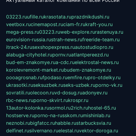
Актуальный каталог компаний по всей России
03223.ru
ufille.ru
krasotata.ru
prazdnikdushi.ru
veetbox.ru
cinemapost.ru
ciam-fr.ru
kraft-you.ru
mega-press.ru
03223.ru
web-explore.ru
rastenuya.ru
eurovision-russia.ru
strah-news.ru
freeride-team.ru
itrack-24.ru
sexshopexpress.ru
autostudiopro.ru
alabuga-cityhotel.ru
pornv.ru
atlantpereezd.ru
bud-em-znakomye.ru
a-cdc.ru
elektrostal-news.ru
korolevremont-market.ru
budem-znakomye.ru
oooagrosnab.ru
fpodaso.ru
emfire.ru
pro-otdelky.ru
ukrasotki.ru
seksuzbek.ru
seks-uzbek.ru
porno-vk.ru
sovratili.ru
olecoon.ru
vd-dosug.ru
adonyev.ru
rbc-news.ru
porno-skvirt.ru
krospr.ru
13autor-kolonka.ru
sormol.ru
2rich.ru
hostel-65.ru
hostserve.ru
porno-na-russkom.ru
mishinlab.ru
neznobi.ru
bigfatcc.ru
habble.ru
starbucksvia.ru
delfinet.ru
silvernano.ru
elestal.ru
vektor-doroga.ru