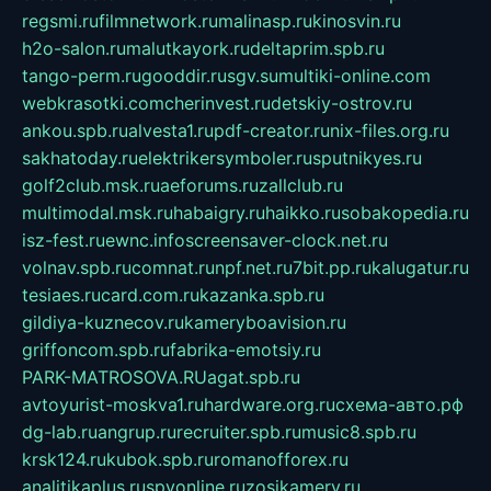
regsmi.ru
filmnetwork.ru
malinasp.ru
kinosvin.ru
h2o-salon.ru
malutkayork.ru
deltaprim.spb.ru
tango-perm.ru
gooddir.ru
sgv.su
multiki-online.com
webkrasotki.com
cherinvest.ru
detskiy-ostrov.ru
ankou.spb.ru
alvesta1.ru
pdf-creator.ru
nix-files.org.ru
sakhatoday.ru
elektrikersymboler.ru
sputnikyes.ru
golf2club.msk.ru
aeforums.ru
zallclub.ru
multimodal.msk.ru
habaigry.ru
haikko.ru
sobakopedia.ru
isz-fest.ru
ewnc.info
screensaver-clock.net.ru
volnav.spb.ru
comnat.ru
npf.net.ru
7bit.pp.ru
kalugatur.ru
tesiaes.ru
card.com.ru
kazanka.spb.ru
gildiya-kuznecov.ru
kameryboavision.ru
griffoncom.spb.ru
fabrika-emotsiy.ru
PARK-MATROSOVA.RU
agat.spb.ru
avtoyurist-moskva1.ru
hardware.org.ru
схема-авто.рф
dg-lab.ru
angrup.ru
recruiter.spb.ru
music8.spb.ru
krsk124.ru
kubok.spb.ru
romanofforex.ru
analitikaplus.ru
spyonline.ru
zosikamery.ru