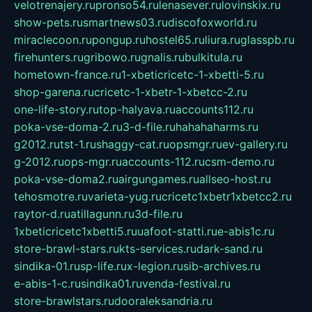
velotrenajery.ru
pronso54.ru
lenasever.ru
lovinskix.ru
show-pets.ru
smartnews03.ru
discofoxworld.ru
miraclecoon.ru
pongup.ru
hostel65.ru
liura.ru
glasspb.ru
firehunters.ru
gribowo.ru
gnalis.ru
bulkitula.ru
hometown-france.ru
1-xbeticricetc-1-xbetti-5.ru
shop-garena.ru
cricetc-1-xbetr-1-xbetcc-2.ru
one-life-story.ru
top-halyava.ru
accounts112.ru
poka-vse-doma-2.ru
3-d-file.ru
hahahaharms.ru
g2012.ru
tst-1.ru
shaggy-cat.ru
opsmgr.ru
ev-gallery.ru
g-2012.ru
ops-mgr.ru
accounts-112.ru
csm-demo.ru
poka-vse-doma2.ru
airgungames.ru
allseo-host.ru
tehosmotre.ru
varieta-yug.ru
cricetc1xbetr1xbetcc2.ru
raytor-d.ru
atillagunn.ru
3d-file.ru
1xbeticricetc1xbetti5.ru
uafoot-statti.ru
e-abis1c.ru
store-brawl-stars.ru
kts-services.ru
dark-sand.ru
sindika-01.ru
sp-life.ru
x-legion.ru
sib-archives.ru
e-abis-1-c.ru
sindika01.ru
venda-festival.ru
store-brawlstars.ru
dooraleksandria.ru