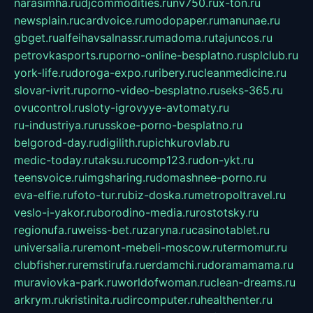
narasimha.ru
djcommodities.ru
nv750.ru
x-ton.ru
newsplain.ru
cardvoice.ru
modopaper.ru
manunae.ru
gbget.ru
alfeihavsalnassr.ru
madoma.ru
tajuncos.ru
petrovkasports.ru
porno-online-besplatno.ru
splclub.ru
york-life.ru
doroga-expo.ru
ribery.ru
cleanmedicine.ru
slovar-ivrit.ru
porno-video-besplatno.ru
seks-365.ru
ovucontrol.ru
sloty-igrovyye-avtomaty.ru
ru-industriya.ru
russkoe-porno-besplatno.ru
belgorod-day.ru
digilith.ru
pichkurovlab.ru
medic-today.ru
taksu.ru
comp123.ru
don-ykt.ru
teensvoice.ru
imgsharing.ru
domashnee-porno.ru
eva-elfie.ru
foto-tur.ru
biz-doska.ru
metropoltravel.ru
veslo-i-yakor.ru
borodino-media.ru
rostotsky.ru
regionufa.ru
weiss-bet.ru
zaryna.ru
casinotablet.ru
universalia.ru
remont-mebeli-moscow.ru
termomur.ru
clubfisher.ru
remstirufa.ru
erdamchi.ru
doramamama.ru
muraviovka-park.ru
worldofwoman.ru
clean-dreams.ru
arkrym.ru
kristinita.ru
dircomputer.ru
healthenter.ru