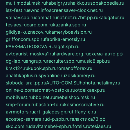
multimodal.msk.ru
habaigry.ru
haikko.ru
sobakopedia.ru
isz-fest.ru
ewnc.info
screensaver-clock.net.ru
volnav.spb.ru
comnat.ru
npf.net.ru
7bit.pp.ru
kalugatur.ru
tesiaes.ru
card.com.ru
kazanka.spb.ru
gildiya-kuznecov.ru
kameryboavision.ru
griffoncom.spb.ru
fabrika-emotsiy.ru
PARK-MATROSOVA.RU
agat.spb.ru
avtoyurist-moskva1.ru
hardware.org.ru
схема-авто.рф
dg-lab.ru
angrup.ru
recruiter.spb.ru
music8.spb.ru
krsk124.ru
kubok.spb.ru
romanofforex.ru
analitikaplus.ru
spyonline.ru
zosikamery.ru
sloboda-ural.pp.ru
AUTO-COM.SU
hohota.net
alimy.ru
online-z.com
aromat-vostoka.ru
otdelkaexp.ru
mobilvest.ru
bbd.net.ru
mebelshop.msk.ru
smp-forum.ru
bastion-td.ru
kosmoscreative.ru
avrmotors.ru
art-galadesign.ru
tiffany-c.ru
ecostep-samara.ru
d-p.spb.ru
галактика73.рф
sko.com.ru
davitamebel-spb.ru
fotsis.ru
tesiaes.ru