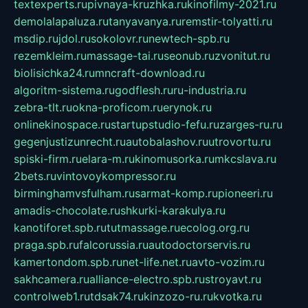
textexperts.ru
pivnaya-kruzhka.ru
kinofilmy-2021.ru
demolalapaluza.ru
tanyavanya.ru
remstir-tolyatti.ru
msdip.ru
jdol.ru
sokolovr.ru
newtech-spb.ru
rezemkleim.ru
massage-tai.ru
seonub.ru
zvonitut.ru
biolisichka24.ru
mncraft-download.ru
algoritm-sistema.ru
godflesh.ru
ru-industria.ru
zebra-tlt.ru
okna-proficom.ru
erynok.ru
onlinekinospace.ru
startupstudio-fefu.ru
zarges-ru.ru
gegenjustizunrecht.ru
autobalashov.ru
utrovortu.ru
spiski-firm.ru
elara-m.ru
kinomusorka.ru
mkcslava.ru
2bets.ru
vintovoykompressor.ru
birminghamvsfulham.ru
sarmat-komp.ru
pioneeri.ru
amadis-chocolate.ru
shkurki-karakulya.ru
kanotiforet.spb.ru
tutmassage.ru
ecolog.org.ru
praga.spb.ru
falcorussia.ru
autodoctorservis.ru
kamertondom.spb.ru
net-life.net.ru
avto-vozim.ru
sakhcamera.ru
alliance-electro.spb.ru
stroyavt.ru
controlweb1.ru
tdsak74.ru
kinzozo-ru.ru
kvotka.ru