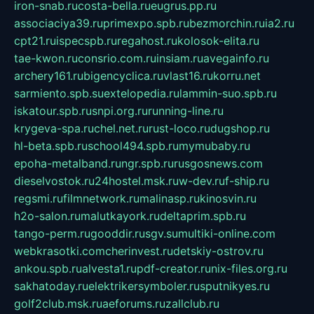
iron-snab.ru
costa-bella.ru
eugrus.pp.ru
associaciya39.ru
primexpo.spb.ru
bezmorchin.ru
ia2.ru
cpt21.ru
ispecspb.ru
regahost.ru
kolosok-elita.ru
tae-kwon.ru
consrio.com.ru
insiam.ru
avegainfo.ru
archery161.ru
bigencyclica.ru
vlast16.ru
korru.net
sarmiento.spb.su
extelopedia.ru
lammin-suo.spb.ru
iskatour.spb.ru
snpi.org.ru
running-line.ru
krygeva-spa.ru
chel.net.ru
rust-loco.ru
dugshop.ru
hl-beta.spb.ru
school494.spb.ru
mymubaby.ru
epoha-metalband.ru
ngr.spb.ru
rusgosnews.com
dieselvostok.ru
24hostel.msk.ru
w-dev.ru
f-ship.ru
regsmi.ru
filmnetwork.ru
malinasp.ru
kinosvin.ru
h2o-salon.ru
malutkayork.ru
deltaprim.spb.ru
tango-perm.ru
gooddir.ru
sgv.su
multiki-online.com
webkrasotki.com
cherinvest.ru
detskiy-ostrov.ru
ankou.spb.ru
alvesta1.ru
pdf-creator.ru
nix-files.org.ru
sakhatoday.ru
elektrikersymboler.ru
sputnikyes.ru
golf2club.msk.ru
aeforums.ru
zallclub.ru