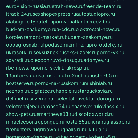
eurovision-russia.ru
strah-news.ru
freeride-team.ru
itrack-24.ru
sexshopexpress.ru
autostudiopro.ru
alabuga-cityhotel.ru
pornv.ru
atlantpereezd.ru
bud-em-znakomye.ru
a-cdc.ru
elektrostal-news.ru
korolevremont-market.ru
budem-znakomye.ru
oooagrosnab.ru
fpodaso.ru
emfire.ru
pro-otdelky.ru
ukrasotki.ru
seksuzbek.ru
seks-uzbek.ru
porno-vk.ru
sovratili.ru
olecoon.ru
vd-dosug.ru
adonyev.ru
rbc-news.ru
porno-skvirt.ru
krospr.ru
13autor-kolonka.ru
sormol.ru
2rich.ru
hostel-65.ru
hostserve.ru
porno-na-russkom.ru
mishinlab.ru
neznobi.ru
bigfatcc.ru
habble.ru
starbucksvia.ru
delfinet.ru
silvernano.ru
elestal.ru
vektor-doroga.ru
velotrenajery.ru
pronso54.ru
lenasever.ru
lovinskix.ru
show-pets.ru
smartnews03.ru
discofoxworld.ru
miraclecoon.ru
pongup.ru
hostel65.ru
liura.ru
glasspb.ru
firehunters.ru
gribowo.ru
gnalis.ru
bulkitula.ru
hometown-france.ru
1-xbeticricetc-1-xbetti-5.ru