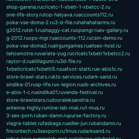
shop-garena.ru
cricetc-1-xbetr-1-xbetcc-2.ru
one-life-story.ru
top-halyava.ru
accounts112.ru
poka-vse-doma-2.ru
3-d-file.ru
hahahaharms.ru
g2012.ru
tst-1.ru
shaggy-cat.ru
opsmgr.ru
ev-gallery.ru
g-2012.ru
ops-mgr.ru
accounts-112.ru
csm-demo.ru
poka-vse-doma2.ru
airgungames.ru
allseo-host.ru
tehosmotre.ru
varieta-yug.ru
cricetc1xbetr1xbetcc2.ru
raytor-d.ru
atillagunn.ru
3d-file.ru
1xbeticricetc1xbetti5.ru
uafoot-statti.ru
e-abis1c.ru
store-brawl-stars.ru
kts-services.ru
dark-sand.ru
sindika-01.ru
sp-life.ru
x-legion.ru
sib-archives.ru
e-abis-1-c.ru
sindika01.ru
venda-festival.ru
store-brawlstars.ru
dooraleksandria.ru
antenna-highly.ru
mine-lab-msk.ru
1-mus.ru
3-sex-porn.ru
ban-damn.ru
purse-factory.ru
viagra-tablet.ru
fasbags.ru
adler-jun.ru
bandamn.ru
fincontech.ru
3sexporn.ru
1mus.ru
darksand.ru
rebus-toys.ru
minelab-msk.ru
alabuga-cityhotel.ru