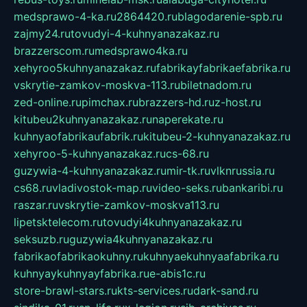
medsprawo-4-ka.ru
2864420.ru
blagodarenie-spb.ru
zajmy24.ru
tovudyi-4-kuhnyanazakaz.ru
brazzerscom.ru
medsprawo4ka.ru
xehyroo5kuhnyanazakaz.ru
fabrikayfabrikaefabrika.ru
vskrytie-zamkov-moskva-113.ru
biletnadom.ru
zed-online.ru
pimchax.ru
brazzers-hd.ru
z-host.ru
kitubeu2kuhnyanazakaz.ru
naperekate.ru
kuhnyaofabrikaufabrik.ru
kitubeu-2-kuhnyanazakaz.ru
xehyroo-5-kuhnyanazakaz.ru
cs-68.ru
guzywia-4-kuhnyanazakaz.ru
mir-tk.ru
vlknrussia.ru
cs68.ru
vladivostok-map.ru
video-seks.ru
bankaribi.ru
raszar.ru
vskrytie-zamkov-moskva113.ru
lipetsktelecom.ru
tovudyi4kuhnyanazakaz.ru
seksuzb.ru
guzywia4kuhnyanazakaz.ru
fabrikaofabrikaokuhny.ru
kuhnyaekuhnyaafabrika.ru
kuhnyaykuhnyayfabrika.ru
e-abis1c.ru
store-brawl-stars.ru
kts-services.ru
dark-sand.ru