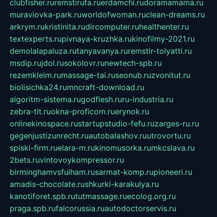
clubfisher.ru
remstirufa.ru
erdamchi.ru
doramamama.ru
muraviovka-park.ru
worldofwoman.ru
clean-dreams.ru
arkrym.ru
kristinita.ru
dircomputer.ru
healthenter.ru
textexperts.ru
pivnaya-kruzhka.ru
kinofilmy-2021.ru
demolalapaluza.ru
tanyavanya.ru
remstir-tolyatti.ru
msdip.ru
jdol.ru
sokolovr.ru
newtech-spb.ru
rezemkleim.ru
massage-tai.ru
seonub.ru
zvonitut.ru
biolisichka24.ru
mncraft-download.ru
algoritm-sistema.ru
godflesh.ru
ru-industria.ru
zebra-tlt.ru
okna-proficom.ru
erynok.ru
onlinekinospace.ru
startupstudio-fefu.ru
zarges-ru.ru
gegenjustizunrecht.ru
autobalashov.ru
utrovortu.ru
spiski-firm.ru
elara-m.ru
kinomusorka.ru
mkcslava.ru
2bets.ru
vintovoykompressor.ru
birminghamvsfulham.ru
sarmat-komp.ru
pioneeri.ru
amadis-chocolate.ru
shkurki-karakulya.ru
kanotiforet.spb.ru
tutmassage.ru
ecolog.org.ru
praga.spb.ru
falcorussia.ru
autodoctorservis.ru