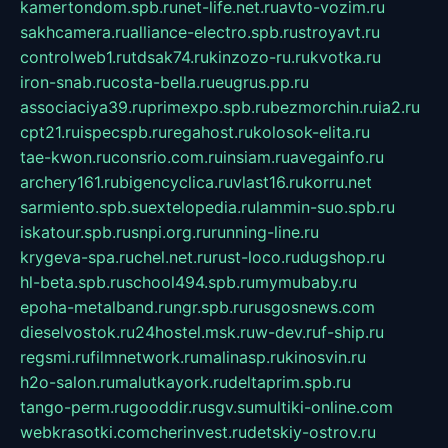
kamertondom.spb.ru
net-life.net.ru
avto-vozim.ru
sakhcamera.ru
alliance-electro.spb.ru
stroyavt.ru
controlweb1.ru
tdsak74.ru
kinzozo-ru.ru
kvotka.ru
iron-snab.ru
costa-bella.ru
eugrus.pp.ru
associaciya39.ru
primexpo.spb.ru
bezmorchin.ru
ia2.ru
cpt21.ru
ispecspb.ru
regahost.ru
kolosok-elita.ru
tae-kwon.ru
consrio.com.ru
insiam.ru
avegainfo.ru
archery161.ru
bigencyclica.ru
vlast16.ru
korru.net
sarmiento.spb.su
extelopedia.ru
lammin-suo.spb.ru
iskatour.spb.ru
snpi.org.ru
running-line.ru
krygeva-spa.ru
chel.net.ru
rust-loco.ru
dugshop.ru
hl-beta.spb.ru
school494.spb.ru
mymubaby.ru
epoha-metalband.ru
ngr.spb.ru
rusgosnews.com
dieselvostok.ru
24hostel.msk.ru
w-dev.ru
f-ship.ru
regsmi.ru
filmnetwork.ru
malinasp.ru
kinosvin.ru
h2o-salon.ru
malutkayork.ru
deltaprim.spb.ru
tango-perm.ru
gooddir.ru
sgv.su
multiki-online.com
webkrasotki.com
cherinvest.ru
detskiy-ostrov.ru