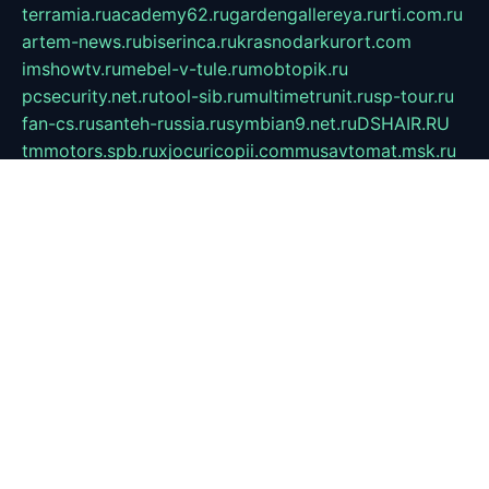
terramia.ru
academy62.ru
gardengallereya.ru
rti.com.ru
artem-news.ru
biserinca.ru
krasnodarkurort.com
imshowtv.ru
mebel-v-tule.ru
mobtopik.ru
pcsecurity.net.ru
tool-sib.ru
multimetrunit.ru
sp-tour.ru
fan-cs.ru
santeh-russia.ru
symbian9.net.ru
DSHAIR.RU
tmmotors.spb.ru
xjocuricopii.com
musavtomat.msk.ru
obustrojdom.ru
sovetcik.ru
ybaranovskaya.ru
ppknews.ru
cult-alshei.ru
JAPANRUSSIA.RU
proekciyamebel.ru
imper-finans.ru
rim.org.ru
glamourai.ru
brassminus.ru
zabor-pro.ru
ftn.pp.ru
dorogoe58.ru
laimengpacker.ru
kuzova-zapchasti.ru
sageerp.ru
taxodrom.ru
dsrazvitie.ru
hardcity.net.ru
ratinghomegames.ru
topservice25.ru
gubernyan.ru
gtglasslined.ru
ii4.ru
tssport.spb.ru
andorra24.com
blackwallstreet.ru
oboimos.ru
optim-doors.com.ru
ikuch.ru
nycr.org.ru
npa21.ru
vremya-ch.spb.ru
desert000.ru
ivtorgi.ru
ifiori.ru
catalog-statei.ru
dcv.org.ru
spetsmaster174.ru
ipkameryhiseeu.ru