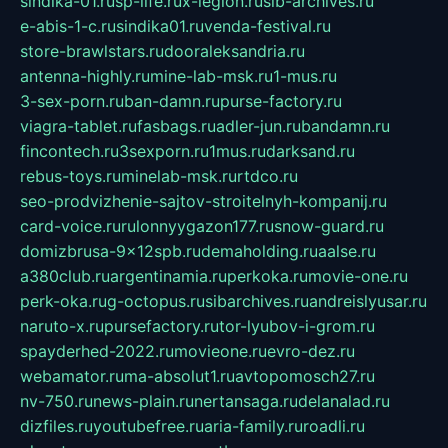
sindika-01.ru
sp-life.ru
x-legion.ru
sib-archives.ru
e-abis-1-c.ru
sindika01.ru
venda-festival.ru
store-brawlstars.ru
dooraleksandria.ru
antenna-highly.ru
mine-lab-msk.ru
1-mus.ru
3-sex-porn.ru
ban-damn.ru
purse-factory.ru
viagra-tablet.ru
fasbags.ru
adler-jun.ru
bandamn.ru
fincontech.ru
3sexporn.ru
1mus.ru
darksand.ru
rebus-toys.ru
minelab-msk.ru
rtdco.ru
seo-prodvizhenie-sajtov-stroitelnyh-kompanij.ru
card-voice.ru
rulonnyygazon177.ru
snow-guard.ru
domizbrusa-9x12spb.ru
demaholding.ru
aalse.ru
a380club.ru
argentinamia.ru
perkoka.ru
movie-one.ru
perk-oka.ru
g-octopus.ru
sibarchives.ru
andreislyusar.ru
naruto-x.ru
pursefactory.ru
tor-lyubov-i-grom.ru
spayderhed-2022.ru
movieone.ru
evro-dez.ru
webamator.ru
ma-absolut1.ru
avtopomosch27.ru
nv-750.ru
news-plain.ru
nertansaga.ru
delanalad.ru
dizfiles.ru
youtubefree.ru
aria-family.ru
roadli.ru