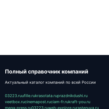
Полный справочник компаний
Актуальный каталог компаний по всей России
03223.ru
ufille.ru
krasotata.ru
prazdnikdushi.ru
veetbox.ru
cinemapost.ru
ciam-fr.ru
kraft-you.ru
mega-press.ru
03223.ru
web-explore.ru
rastenuya.ru