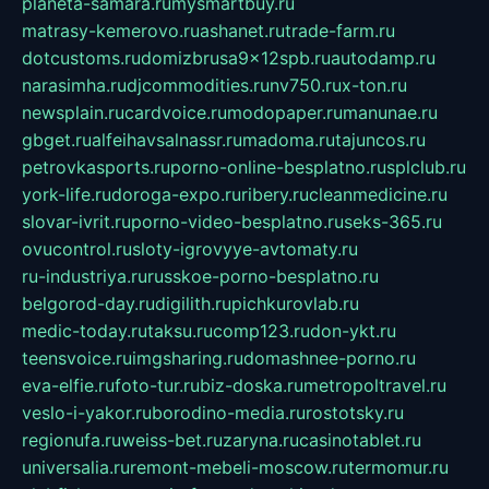
planeta-samara.ru
mysmartbuy.ru
matrasy-kemerovo.ru
ashanet.ru
trade-farm.ru
dotcustoms.ru
domizbrusa9x12spb.ru
autodamp.ru
narasimha.ru
djcommodities.ru
nv750.ru
x-ton.ru
newsplain.ru
cardvoice.ru
modopaper.ru
manunae.ru
gbget.ru
alfeihavsalnassr.ru
madoma.ru
tajuncos.ru
petrovkasports.ru
porno-online-besplatno.ru
splclub.ru
york-life.ru
doroga-expo.ru
ribery.ru
cleanmedicine.ru
slovar-ivrit.ru
porno-video-besplatno.ru
seks-365.ru
ovucontrol.ru
sloty-igrovyye-avtomaty.ru
ru-industriya.ru
russkoe-porno-besplatno.ru
belgorod-day.ru
digilith.ru
pichkurovlab.ru
medic-today.ru
taksu.ru
comp123.ru
don-ykt.ru
teensvoice.ru
imgsharing.ru
domashnee-porno.ru
eva-elfie.ru
foto-tur.ru
biz-doska.ru
metropoltravel.ru
veslo-i-yakor.ru
borodino-media.ru
rostotsky.ru
regionufa.ru
weiss-bet.ru
zaryna.ru
casinotablet.ru
universalia.ru
remont-mebeli-moscow.ru
termomur.ru