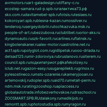
avrmotors.ru
art-galadesign.ru
tiffany-c.ru
ecostep-samara.ru
d-p.spb.ru
галактика73.рф
sko.com.ru
davitamebel-spb.ru
fotsis.ru
tesiaes.ru
kokoroyari.spb.ru
blesna-kazan.ru
mossilver.ru
lenderoq.ru
sergeydobrin.ru
tochkazvuka.msk.ru
people-of-art.ru
bezzubova.ru
clubtibet.ru
orior-aks.ru
dynamoauto.ru
szk-favorit.ru
carlines.ru
flatnsk.ru
kingbolenskaner.ru
alex-motor.ru
astroline.net.ru
act1.spb.ru
polyglot.com.ru
gidlipetsk.ru
ooo-driada.ru
detsad125.ru
mir-zdoroviya.ru
bruslanovo.ru
siterem.ru
council.spb.ru
лодкипатриот.рф
kafekolizey.ru
iclub.net.ru
gazon-easy.ru
sugarepilekb.ru
grinox.ru
pylesostineco.ru
msts-ozarenie.ru
kameryjooan.ru
artemovskij.ru
dopler.spb.ru
aid70.ru
metall-perm.ru
ndm.msk.ru
ratingzooshop.ru
apiaccess.ru
globalautotrade.info
bezverhovskoe.ru
drsschool.ru
ZOOSMART.SPB.RU
dalakony.ru
medikijob.ru
remontt.spb.ru
photostudia.spb.ru
myragon.ru