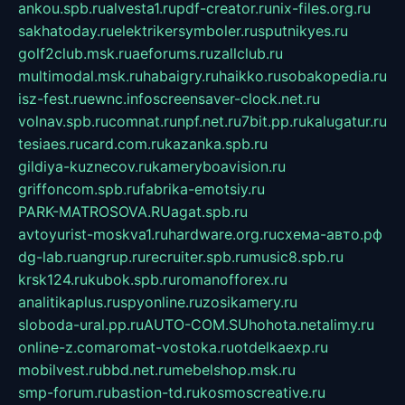
ankou.spb.ru
alvesta1.ru
pdf-creator.ru
nix-files.org.ru
sakhatoday.ru
elektrikersymboler.ru
sputnikyes.ru
golf2club.msk.ru
aeforums.ru
zallclub.ru
multimodal.msk.ru
habaigry.ru
haikko.ru
sobakopedia.ru
isz-fest.ru
ewnc.info
screensaver-clock.net.ru
volnav.spb.ru
comnat.ru
npf.net.ru
7bit.pp.ru
kalugatur.ru
tesiaes.ru
card.com.ru
kazanka.spb.ru
gildiya-kuznecov.ru
kameryboavision.ru
griffoncom.spb.ru
fabrika-emotsiy.ru
PARK-MATROSOVA.RU
agat.spb.ru
avtoyurist-moskva1.ru
hardware.org.ru
схема-авто.рф
dg-lab.ru
angrup.ru
recruiter.spb.ru
music8.spb.ru
krsk124.ru
kubok.spb.ru
romanofforex.ru
analitikaplus.ru
spyonline.ru
zosikamery.ru
sloboda-ural.pp.ru
AUTO-COM.SU
hohota.net
alimy.ru
online-z.com
aromat-vostoka.ru
otdelkaexp.ru
mobilvest.ru
bbd.net.ru
mebelshop.msk.ru
smp-forum.ru
bastion-td.ru
kosmoscreative.ru