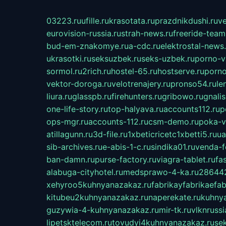
03223.ru
ufille.ru
krasotata.ru
prazdnikdushi.ru
v
eurovision-russia.ru
strah-news.ru
freeride-team
bud-em-znakomye.ru
a-cdc.ru
elektrostal-news.
ukrasotki.ru
seksuzbek.ru
seks-uzbek.ru
porno-v
sormol.ru
2rich.ru
hostel-65.ru
hostserve.ru
porno
vektor-doroga.ru
velotrenajery.ru
pronso54.ru
le
liura.ru
glasspb.ru
firehunters.ru
gribowo.ru
gnalis
one-life-story.ru
top-halyava.ru
accounts112.ru
p
ops-mgr.ru
accounts-112.ru
csm-demo.ru
poka-v
atillagunn.ru
3d-file.ru
1xbeticricetc1xbetti5.ru
ua
sib-archives.ru
e-abis-1-c.ru
sindika01.ru
venda-fe
ban-damn.ru
purse-factory.ru
viagra-tablet.ru
fa
alabuga-cityhotel.ru
medsprawo-4-ka.ru
286442
xehyroo5kuhnyanazakaz.ru
fabrikayfabrikaefab
kitubeu2kuhnyanazakaz.ru
naperekate.ru
kuhnya
guzywia-4-kuhnyanazakaz.ru
mir-tk.ru
vlknrussi
lipetsktelecom.ru
tovudyi4kuhnyanazakaz.ru
se