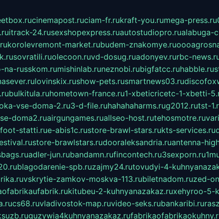
eetbox.ru
cinemapost.ru
ciam-fr.ru
kraft-you.ru
mega-press.ru
.ru
itrack-24.ru
sexshopexpress.ru
autostudiopro.ru
alabuga-ci
ru
korolevremont-market.ru
budem-znakomye.ru
oooagrosna
k.ru
sovratili.ru
olecoon.ru
vd-dosug.ru
adonyev.ru
rbc-news.r
-na-russkom.ru
mishinlab.ru
neznobi.ru
bigfatcc.ru
habble.ru
s
nasever.ru
lovinskix.ru
show-pets.ru
smartnews03.ru
discofox
.ru
bulkitula.ru
hometown-france.ru
1-xbeticricetc-1-xbetti-5.
oka-vse-doma-2.ru
3-d-file.ru
hahahaharms.ru
g2012.ru
tst-1.
se-doma2.ru
airgungames.ru
allseo-host.ru
tehosmotre.ru
var
foot-statti.ru
e-abis1c.ru
store-brawl-stars.ru
kts-services.ru
stival.ru
store-brawlstars.ru
dooraleksandria.ru
antenna-high
sbags.ru
adler-jun.ru
bandamn.ru
fincontech.ru
3sexporn.ru
1mu
0.ru
blagodarenie-spb.ru
zajmy24.ru
tovudyi-4-kuhnyanazak
rika.ru
vskrytie-zamkov-moskva-113.ru
biletnadom.ru
zed-on
ofabrikaufabrik.ru
kitubeu-2-kuhnyanazakaz.ru
xehyroo-5-k
a.ru
cs68.ru
vladivostok-map.ru
video-seks.ru
bankaribi.ru
rasz
ksuzb.ru
guzywia4kuhnyanazakaz.ru
fabrikaofabrikaokuhny.