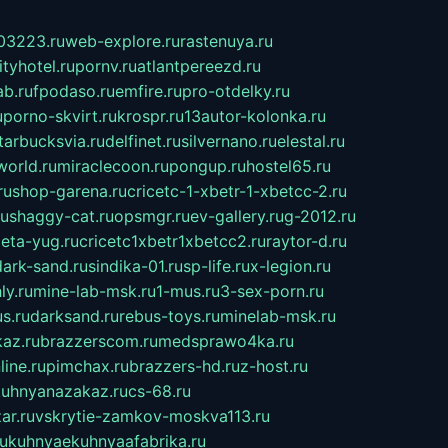
03223.ru
web-explore.ru
rastenuya.ru
tyhotel.ru
pornv.ru
atlantpereezd.ru
b.ru
fpodaso.ru
emfire.ru
pro-otdelky.ru
u
porno-skvirt.ru
krospr.ru
13autor-kolonka.ru
tarbucksvia.ru
delfinet.ru
silvernano.ru
elestal.ru
world.ru
miraclecoon.ru
pongup.ru
hostel65.ru
ru
shop-garena.ru
cricetc-1-xbetr-1-xbetcc-2.ru
ru
shaggy-cat.ru
opsmgr.ru
ev-gallery.ru
g-2012.ru
ieta-yug.ru
cricetc1xbetr1xbetcc2.ru
raytor-d.ru
dark-sand.ru
sindika-01.ru
sp-life.ru
x-legion.ru
ly.ru
mine-lab-msk.ru
1-mus.ru
3-sex-porn.ru
s.ru
darksand.ru
rebus-toys.ru
minelab-msk.ru
az.ru
brazzerscom.ru
medsprawo4ka.ru
line.ru
pimchax.ru
brazzers-hd.ru
z-host.ru
uhnyanazakaz.ru
cs-68.ru
ar.ru
vskrytie-zamkov-moskva113.ru
ru
kuhnyaekuhnyaafabrika.ru