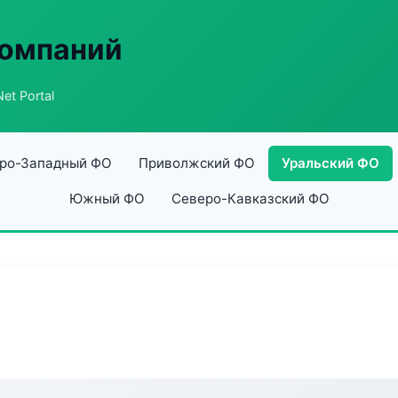
компаний
et Portal
ро-Западный ФО
Приволжский ФО
Уральский ФО
Южный ФО
Северо-Кавказский ФО