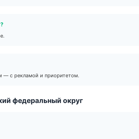
е?
е.
м — с рекламой и приоритетом.
ский федеральный округ