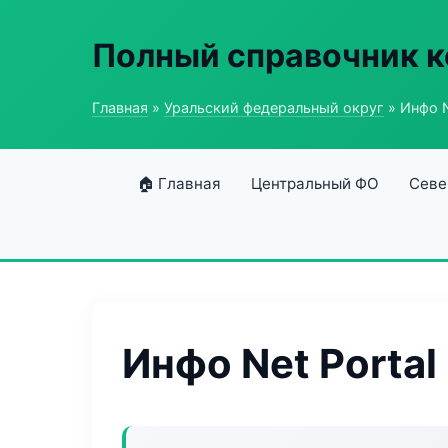
Полный справочник 
Главная
»
Уральский федеральный округ
» Инфо N
🏠 Главная
Центральный ФО
Севе
Инфо Net Portal