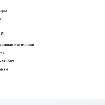
фирм
ке
ми
еренные источники
иях
чат-бот
онам