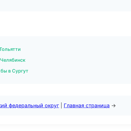
 Тольятти
в Челябинск
бы в Сургут
кий федеральный округ
|
Главная страница
→