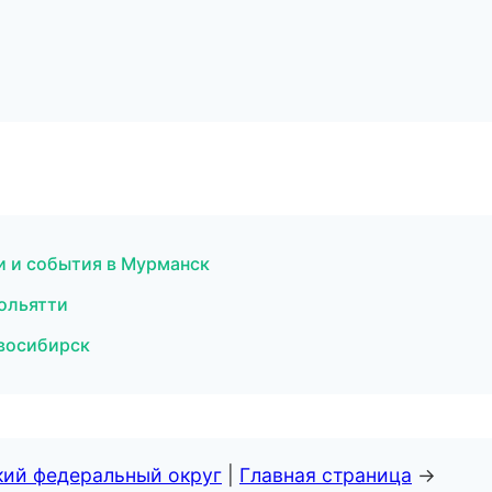
и и события в Мурманск
Тольятти
овосибирск
кий федеральный округ
|
Главная страница
→