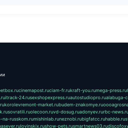
сии
eetbox.ru
cinemapost.ru
ciam-fr.ru
kraft-you.ru
mega-press.ru
.ru
itrack-24.ru
sexshopexpress.ru
autostudiopro.ru
alabuga-ci
ru
korolevremont-market.ru
budem-znakomye.ru
oooagrosna
k.ru
sovratili.ru
olecoon.ru
vd-dosug.ru
adonyev.ru
rbc-news.r
-na-russkom.ru
mishinlab.ru
neznobi.ru
bigfatcc.ru
habble.ru
s
nasever.ru
lovinskix.ru
show-pets.ru
smartnews03.ru
discofox