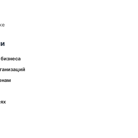
ке
ми
 бизнеса
ганизаций
онам
иях