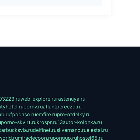
03223.ru
web-explore.ru
rastenuya.ru
tyhotel.ru
pornv.ru
atlantpereezd.ru
b.ru
fpodaso.ru
emfire.ru
pro-otdelky.ru
u
porno-skvirt.ru
krospr.ru
13autor-kolonka.ru
tarbucksvia.ru
delfinet.ru
silvernano.ru
elestal.ru
world.ru
miraclecoon.ru
pongup.ru
hostel65.ru