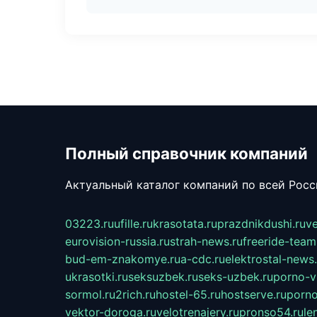
Полный справочник компаний
Актуальный каталог компаний по всей Рос
03223.ru
ufille.ru
krasotata.ru
prazdnikdushi.ru
v
eurovision-russia.ru
strah-news.ru
freeride-team
bud-em-znakomye.ru
a-cdc.ru
elektrostal-news.
ukrasotki.ru
seksuzbek.ru
seks-uzbek.ru
porno-v
sormol.ru
2rich.ru
hostel-65.ru
hostserve.ru
porno
vektor-doroga.ru
velotrenajery.ru
pronso54.ru
le