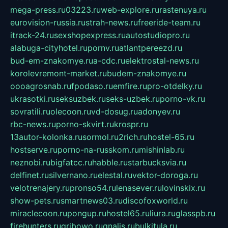
mega-press.ru
03223.ru
web-explore.ru
rastenuya.ru
eurovision-russia.ru
strah-news.ru
freeride-team.ru
itrack-24.ru
sexshopexpress.ru
autostudiopro.ru
alabuga-cityhotel.ru
pornv.ru
atlantpereezd.ru
bud-em-znakomye.ru
a-cdc.ru
elektrostal-news.ru
korolevremont-market.ru
budem-znakomye.ru
oooagrosnab.ru
fpodaso.ru
emfire.ru
pro-otdelky.ru
ukrasotki.ru
seksuzbek.ru
seks-uzbek.ru
porno-vk.ru
sovratili.ru
olecoon.ru
vd-dosug.ru
adonyev.ru
rbc-news.ru
porno-skvirt.ru
krospr.ru
13autor-kolonka.ru
sormol.ru
2rich.ru
hostel-65.ru
hostserve.ru
porno-na-russkom.ru
mishinlab.ru
neznobi.ru
bigfatcc.ru
habble.ru
starbucksvia.ru
delfinet.ru
silvernano.ru
elestal.ru
vektor-doroga.ru
velotrenajery.ru
pronso54.ru
lenasever.ru
lovinskix.ru
show-pets.ru
smartnews03.ru
discofoxworld.ru
miraclecoon.ru
pongup.ru
hostel65.ru
liura.ru
glasspb.ru
firehunters.ru
gribowo.ru
gnalis.ru
bulkitula.ru