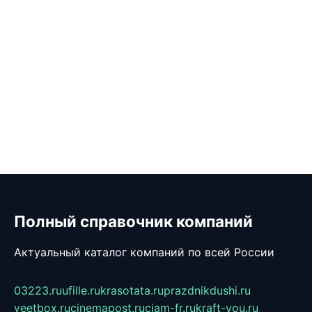
Полный справочник компаний
Актуальный каталог компаний по всей России
03223.ru
ufille.ru
krasotata.ru
prazdnikdushi.ru
veetbox.ru
cinemapost.ru
ciam-fr.ru
kraft-you.ru