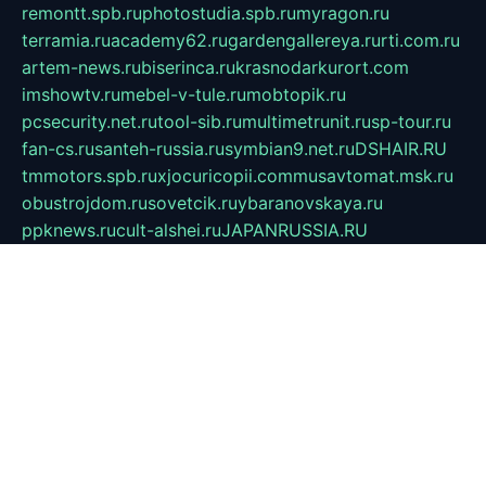
remontt.spb.ru
photostudia.spb.ru
myragon.ru
terramia.ru
academy62.ru
gardengallereya.ru
rti.com.ru
artem-news.ru
biserinca.ru
krasnodarkurort.com
imshowtv.ru
mebel-v-tule.ru
mobtopik.ru
pcsecurity.net.ru
tool-sib.ru
multimetrunit.ru
sp-tour.ru
fan-cs.ru
santeh-russia.ru
symbian9.net.ru
DSHAIR.RU
tmmotors.spb.ru
xjocuricopii.com
musavtomat.msk.ru
obustrojdom.ru
sovetcik.ru
ybaranovskaya.ru
ppknews.ru
cult-alshei.ru
JAPANRUSSIA.RU
proekciyamebel.ru
imper-finans.ru
rim.org.ru
glamourai.ru
brassminus.ru
zabor-pro.ru
ftn.pp.ru
dorogoe58.ru
laimengpacker.ru
kuzova-zapchasti.ru
sageerp.ru
taxodrom.ru
dsrazvitie.ru
hardcity.net.ru
ratinghomegames.ru
topservice25.ru
gubernyan.ru
gtglasslined.ru
ii4.ru
tssport.spb.ru
andorra24.com
blackwallstreet.ru
oboimos.ru
optim-doors.com.ru
ikuch.ru
nycr.org.ru
npa21.ru
vremya-ch.spb.ru
desert000.ru
ivtorgi.ru
ifiori.ru
catalog-statei.ru