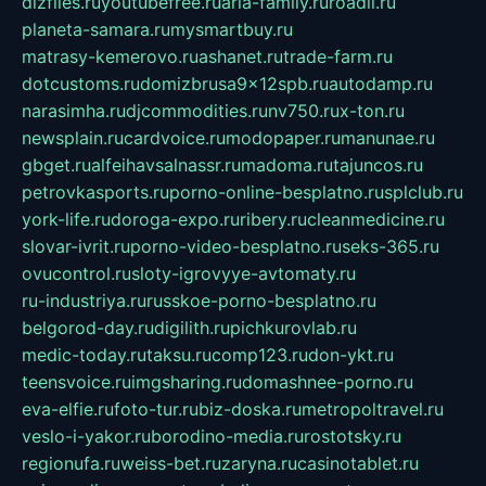
dizfiles.ru
youtubefree.ru
aria-family.ru
roadli.ru
planeta-samara.ru
mysmartbuy.ru
matrasy-kemerovo.ru
ashanet.ru
trade-farm.ru
dotcustoms.ru
domizbrusa9x12spb.ru
autodamp.ru
narasimha.ru
djcommodities.ru
nv750.ru
x-ton.ru
newsplain.ru
cardvoice.ru
modopaper.ru
manunae.ru
gbget.ru
alfeihavsalnassr.ru
madoma.ru
tajuncos.ru
petrovkasports.ru
porno-online-besplatno.ru
splclub.ru
york-life.ru
doroga-expo.ru
ribery.ru
cleanmedicine.ru
slovar-ivrit.ru
porno-video-besplatno.ru
seks-365.ru
ovucontrol.ru
sloty-igrovyye-avtomaty.ru
ru-industriya.ru
russkoe-porno-besplatno.ru
belgorod-day.ru
digilith.ru
pichkurovlab.ru
medic-today.ru
taksu.ru
comp123.ru
don-ykt.ru
teensvoice.ru
imgsharing.ru
domashnee-porno.ru
eva-elfie.ru
foto-tur.ru
biz-doska.ru
metropoltravel.ru
veslo-i-yakor.ru
borodino-media.ru
rostotsky.ru
regionufa.ru
weiss-bet.ru
zaryna.ru
casinotablet.ru