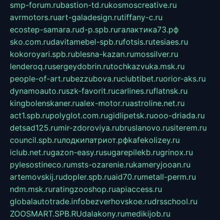
smp-forum.ru
bastion-td.ru
kosmoscreative.ru
avrmotors.ru
art-galadesign.ru
tiffany-c.ru
ecostep-samara.ru
d-p.spb.ru
галактика73.рф
sko.com.ru
davitamebel-spb.ru
fotsis.ru
tesiaes.ru
kokoroyari.spb.ru
blesna-kazan.ru
mossilver.ru
lenderoq.ru
sergeydobrin.ru
tochkazvuka.msk.ru
people-of-art.ru
bezzubova.ru
clubtibet.ru
orior-aks.ru
dynamoauto.ru
szk-favorit.ru
carlines.ru
flatnsk.ru
kingbolenskaner.ru
alex-motor.ru
astroline.net.ru
act1.spb.ru
polyglot.com.ru
gidlipetsk.ru
ooo-driada.ru
detsad125.ru
mir-zdoroviya.ru
bruslanovo.ru
siterem.ru
council.spb.ru
лодкипатриот.рф
kafekolizey.ru
iclub.net.ru
gazon-easy.ru
sugarepilekb.ru
grinox.ru
pylesostineco.ru
msts-ozarenie.ru
kameryjooan.ru
artemovskij.ru
dopler.spb.ru
aid70.ru
metall-perm.ru
ndm.msk.ru
ratingzooshop.ru
apiaccess.ru
globalautotrade.info
bezverhovskoe.ru
drsschool.ru
ZOOSMART.SPB.RU
dalakony.ru
medikijob.ru