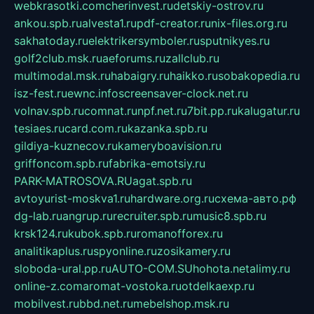
webkrasotki.com
cherinvest.ru
detskiy-ostrov.ru
ankou.spb.ru
alvesta1.ru
pdf-creator.ru
nix-files.org.ru
sakhatoday.ru
elektrikersymboler.ru
sputnikyes.ru
golf2club.msk.ru
aeforums.ru
zallclub.ru
multimodal.msk.ru
habaigry.ru
haikko.ru
sobakopedia.ru
isz-fest.ru
ewnc.info
screensaver-clock.net.ru
volnav.spb.ru
comnat.ru
npf.net.ru
7bit.pp.ru
kalugatur.ru
tesiaes.ru
card.com.ru
kazanka.spb.ru
gildiya-kuznecov.ru
kameryboavision.ru
griffoncom.spb.ru
fabrika-emotsiy.ru
PARK-MATROSOVA.RU
agat.spb.ru
avtoyurist-moskva1.ru
hardware.org.ru
схема-авто.рф
dg-lab.ru
angrup.ru
recruiter.spb.ru
music8.spb.ru
krsk124.ru
kubok.spb.ru
romanofforex.ru
analitikaplus.ru
spyonline.ru
zosikamery.ru
sloboda-ural.pp.ru
AUTO-COM.SU
hohota.net
alimy.ru
online-z.com
aromat-vostoka.ru
otdelkaexp.ru
mobilvest.ru
bbd.net.ru
mebelshop.msk.ru