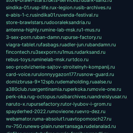
store-brawl-stars.ru
kts-services.ru
dark-sand.ru
sindika-01.ru
sp-life.ru
x-legion.ru
sib-archives.ru
e-abis-1-c.ru
sindika01.ru
venda-festival.ru
store-brawlstars.ru
dooraleksandria.ru
antenna-highly.ru
mine-lab-msk.ru
1-mus.ru
3-sex-porn.ru
ban-damn.ru
purse-factory.ru
viagra-tablet.ru
fasbags.ru
adler-jun.ru
bandamn.ru
fincontech.ru
3sexporn.ru
1mus.ru
darksand.ru
rebus-toys.ru
minelab-msk.ru
rtdco.ru
seo-prodvizhenie-sajtov-stroitelnyh-kompanij.ru
card-voice.ru
rulonnyygazon177.ru
snow-guard.ru
domizbrusa-9x12spb.ru
demaholding.ru
aalse.ru
a380club.ru
argentinamia.ru
perkoka.ru
movie-one.ru
perk-oka.ru
g-octopus.ru
sibarchives.ru
andreislyusar.ru
naruto-x.ru
pursefactory.ru
tor-lyubov-i-grom.ru
spayderhed-2022.ru
movieone.ru
evro-dez.ru
webamator.ru
ma-absolut1.ru
avtopomosch27.ru
nv-750.ru
news-plain.ru
nertansaga.ru
delanalad.ru