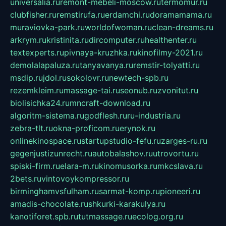
universalia.ru
remont-mebeli-moscow.ru
termomur.ru
clubfisher.ru
remstirufa.ru
erdamchi.ru
doramamama.ru
muraviovka-park.ru
worldofwoman.ru
clean-dreams.ru
arkrym.ru
kristinita.ru
dircomputer.ru
healthenter.ru
textexperts.ru
pivnaya-kruzhka.ru
kinofilmy-2021.ru
demolalapaluza.ru
tanyavanya.ru
remstir-tolyatti.ru
msdip.ru
jdol.ru
sokolovr.ru
newtech-spb.ru
rezemkleim.ru
massage-tai.ru
seonub.ru
zvonitut.ru
biolisichka24.ru
mncraft-download.ru
algoritm-sistema.ru
godflesh.ru
ru-industria.ru
zebra-tlt.ru
okna-proficom.ru
erynok.ru
onlinekinospace.ru
startupstudio-fefu.ru
zarges-ru.ru
gegenjustizunrecht.ru
autobalashov.ru
utrovortu.ru
spiski-firm.ru
elara-m.ru
kinomusorka.ru
mkcslava.ru
2bets.ru
vintovoykompressor.ru
birminghamvsfulham.ru
sarmat-komp.ru
pioneeri.ru
amadis-chocolate.ru
shkurki-karakulya.ru
kanotiforet.spb.ru
tutmassage.ru
ecolog.org.ru