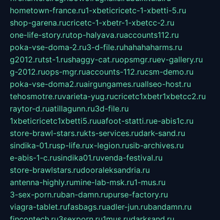
hometown-france.ru
1-xbeticricetc-1-xbetti-5.ru
shop-garena.ru
cricetc-1-xbetr-1-xbetcc-2.ru
one-life-story.ru
top-halyava.ru
accounts112.ru
poka-vse-doma-2.ru
3-d-file.ru
hahahaharms.ru
g2012.ru
tst-1.ru
shaggy-cat.ru
opsmgr.ru
ev-gallery.ru
g-2012.ru
ops-mgr.ru
accounts-112.ru
csm-demo.ru
poka-vse-doma2.ru
airgungames.ru
allseo-host.ru
tehosmotre.ru
varieta-yug.ru
cricetc1xbetr1xbetcc2.ru
raytor-d.ru
atillagunn.ru
3d-file.ru
1xbeticricetc1xbetti5.ru
uafoot-statti.ru
e-abis1c.ru
store-brawl-stars.ru
kts-services.ru
dark-sand.ru
sindika-01.ru
sp-life.ru
x-legion.ru
sib-archives.ru
e-abis-1-c.ru
sindika01.ru
venda-festival.ru
store-brawlstars.ru
dooraleksandria.ru
antenna-highly.ru
mine-lab-msk.ru
1-mus.ru
3-sex-porn.ru
ban-damn.ru
purse-factory.ru
viagra-tablet.ru
fasbags.ru
adler-jun.ru
bandamn.ru
fincontech.ru
3sexporn.ru
1mus.ru
darksand.ru