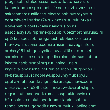
praga.spb.ru
falcorussia.ru
autodoctorservis.ru
kamertondom.spb.ru
net-life.net.ru
avto-vozim.ru
sakhcamera.ru
alliance-electro.spb.ru
stroyavt.ru
controlweb1.ru
tdsak74.ru
kinzozo-ru.ru
kvotka.ru
iron-snab.ru
costa-bella.ru
eugrus.pp.ru
associaciya39.ru
primexpo.spb.ru
bezmorchin.ru
ia2.ru
cpt21.ru
ispecspb.ru
regahost.ru
kolosok-elita.ru
tae-kwon.ru
consrio.com.ru
insiam.ru
avegainfo.ru
archery161.ru
bigencyclica.ru
vlast16.ru
korru.net
sarmiento.spb.su
extelopedia.ru
lammin-suo.spb.ru
iskatour.spb.ru
snpi.org.ru
running-line.ru
krygeva-spa.ru
chel.net.ru
rust-loco.ru
dugshop.ru
hl-beta.spb.ru
school494.spb.ru
mymubaby.ru
epoha-metalband.ru
ngr.spb.ru
rusgosnews.com
dieselvostok.ru
24hostel.msk.ru
w-dev.ru
f-ship.ru
regsmi.ru
filmnetwork.ru
malinasp.ru
kinosvin.ru
h2o-salon.ru
malutkayork.ru
deltaprim.spb.ru
tango-perm.ru
gooddir.ru
sgv.su
multiki-online.com