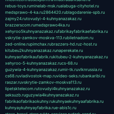
rebus-toys.ru
minelab-msk.ru
alabuga-cityhotel.ru
medsprawo-4-ka.ru
2864420.ru
blagodarenie-spb.ru
zajmy24.ru
tovudyi-4-kuhnyanazakaz.ru
brazzerscom.ru
medsprawo4ka.ru
xehyroo5kuhnyanazakaz.ru
fabrikayfabrikaefabrika.ru
vskrytie-zamkov-moskva-113.ru
biletnadom.ru
zed-online.ru
pimchax.ru
brazzers-hd.ru
z-host.ru
kitubeu2kuhnyanazakaz.ru
naperekate.ru
kuhnyaofabrikaufabrik.ru
kitubeu-2-kuhnyanazakaz.ru
xehyroo-5-kuhnyanazakaz.ru
cs-68.ru
guzywia-4-kuhnyanazakaz.ru
mir-tk.ru
vlknrussia.ru
cs68.ru
vladivostok-map.ru
video-seks.ru
bankaribi.ru
raszar.ru
vskrytie-zamkov-moskva113.ru
lipetsktelecom.ru
tovudyi4kuhnyanazakaz.ru
seksuzb.ru
guzywia4kuhnyanazakaz.ru
fabrikaofabrikaokuhny.ru
kuhnyaekuhnyaafabrika.ru
kuhnyaykuhnyayfabrika.ru
e-abis1c.ru