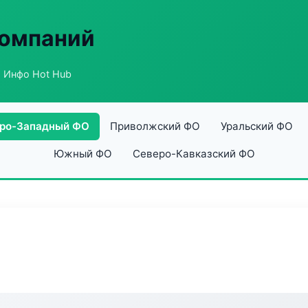
компаний
 Инфо Hot Hub
ро-Западный ФО
Приволжский ФО
Уральский ФО
Южный ФО
Северо-Кавказский ФО