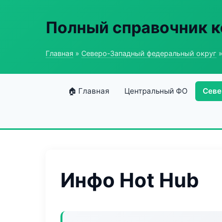
Полный справочник 
Главная
»
Северо-Западный федеральный округ
»
🏠 Главная
Центральный ФО
Севе
Инфо Hot Hub