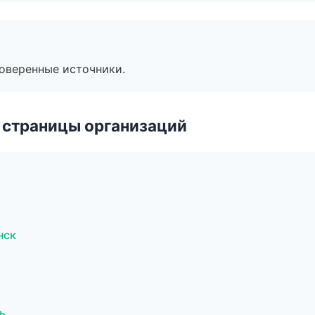
роверенные источники.
 страницы организаций
нск
ь