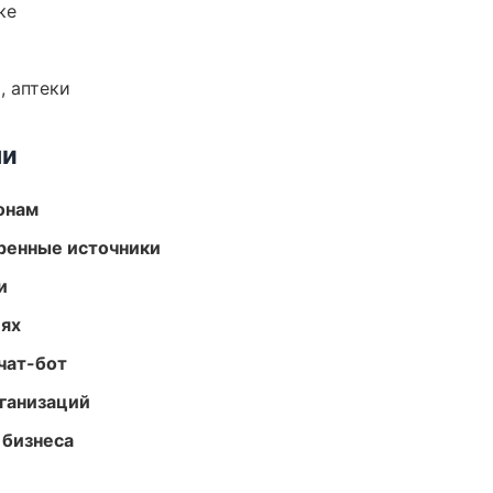
ке
, аптеки
ми
онам
еренные источники
и
иях
чат-бот
ганизаций
 бизнеса