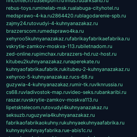
fincontech.ru
3sexporn.ru
1mus.ru
darksand.ru
rebus-toys.ru
minelab-msk.ru
alabuga-cityhotel.ru
medsprawo-4-ka.ru
2864420.ru
blagodarenie-spb.ru
zajmy24.ru
tovudyi-4-kuhnyanazakaz.ru
brazzerscom.ru
medsprawo4ka.ru
xehyroo5kuhnyanazakaz.ru
fabrikayfabrikaefabrika.ru
vskrytie-zamkov-moskva-113.ru
biletnadom.ru
zed-online.ru
pimchax.ru
brazzers-hd.ru
z-host.ru
kitubeu2kuhnyanazakaz.ru
naperekate.ru
kuhnyaofabrikaufabrik.ru
kitubeu-2-kuhnyanazakaz.ru
xehyroo-5-kuhnyanazakaz.ru
cs-68.ru
guzywia-4-kuhnyanazakaz.ru
mir-tk.ru
vlknrussia.ru
cs68.ru
vladivostok-map.ru
video-seks.ru
bankaribi.ru
raszar.ru
vskrytie-zamkov-moskva113.ru
lipetsktelecom.ru
tovudyi4kuhnyanazakaz.ru
seksuzb.ru
guzywia4kuhnyanazakaz.ru
fabrikaofabrikaokuhny.ru
kuhnyaekuhnyaafabrika.ru
kuhnyaykuhnyayfabrika.ru
e-abis1c.ru