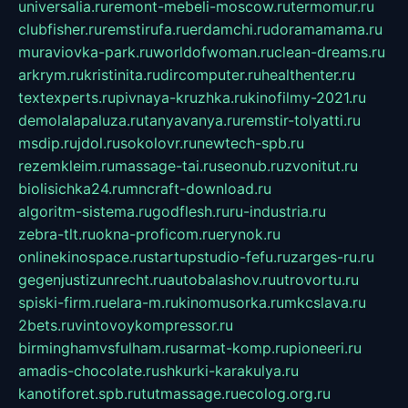
universalia.ru
remont-mebeli-moscow.ru
termomur.ru
clubfisher.ru
remstirufa.ru
erdamchi.ru
doramamama.ru
muraviovka-park.ru
worldofwoman.ru
clean-dreams.ru
arkrym.ru
kristinita.ru
dircomputer.ru
healthenter.ru
textexperts.ru
pivnaya-kruzhka.ru
kinofilmy-2021.ru
demolalapaluza.ru
tanyavanya.ru
remstir-tolyatti.ru
msdip.ru
jdol.ru
sokolovr.ru
newtech-spb.ru
rezemkleim.ru
massage-tai.ru
seonub.ru
zvonitut.ru
biolisichka24.ru
mncraft-download.ru
algoritm-sistema.ru
godflesh.ru
ru-industria.ru
zebra-tlt.ru
okna-proficom.ru
erynok.ru
onlinekinospace.ru
startupstudio-fefu.ru
zarges-ru.ru
gegenjustizunrecht.ru
autobalashov.ru
utrovortu.ru
spiski-firm.ru
elara-m.ru
kinomusorka.ru
mkcslava.ru
2bets.ru
vintovoykompressor.ru
birminghamvsfulham.ru
sarmat-komp.ru
pioneeri.ru
amadis-chocolate.ru
shkurki-karakulya.ru
kanotiforet.spb.ru
tutmassage.ru
ecolog.org.ru