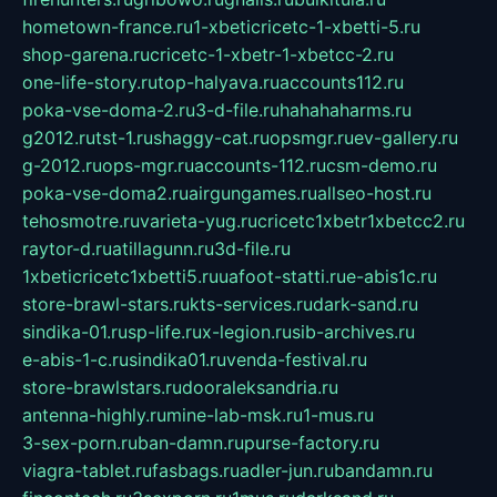
hometown-france.ru
1-xbeticricetc-1-xbetti-5.ru
shop-garena.ru
cricetc-1-xbetr-1-xbetcc-2.ru
one-life-story.ru
top-halyava.ru
accounts112.ru
poka-vse-doma-2.ru
3-d-file.ru
hahahaharms.ru
g2012.ru
tst-1.ru
shaggy-cat.ru
opsmgr.ru
ev-gallery.ru
g-2012.ru
ops-mgr.ru
accounts-112.ru
csm-demo.ru
poka-vse-doma2.ru
airgungames.ru
allseo-host.ru
tehosmotre.ru
varieta-yug.ru
cricetc1xbetr1xbetcc2.ru
raytor-d.ru
atillagunn.ru
3d-file.ru
1xbeticricetc1xbetti5.ru
uafoot-statti.ru
e-abis1c.ru
store-brawl-stars.ru
kts-services.ru
dark-sand.ru
sindika-01.ru
sp-life.ru
x-legion.ru
sib-archives.ru
e-abis-1-c.ru
sindika01.ru
venda-festival.ru
store-brawlstars.ru
dooraleksandria.ru
antenna-highly.ru
mine-lab-msk.ru
1-mus.ru
3-sex-porn.ru
ban-damn.ru
purse-factory.ru
viagra-tablet.ru
fasbags.ru
adler-jun.ru
bandamn.ru