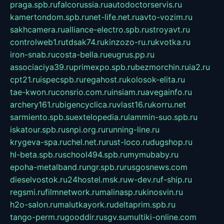
praga.spb.ru
falcorussia.ru
autodoctorservis.ru
kamertondom.spb.ru
net-life.net.ru
avto-vozim.ru
sakhcamera.ru
alliance-electro.spb.ru
stroyavt.ru
controlweb1.ru
tdsak74.ru
kinzozo-ru.ru
kvotka.ru
iron-snab.ru
costa-bella.ru
eugrus.pp.ru
associaciya39.ru
primexpo.spb.ru
bezmorchin.ru
ia2.ru
cpt21.ru
ispecspb.ru
regahost.ru
kolosok-elita.ru
tae-kwon.ru
consrio.com.ru
insiam.ru
avegainfo.ru
archery161.ru
bigencyclica.ru
vlast16.ru
korru.net
sarmiento.spb.su
extelopedia.ru
lammin-suo.spb.ru
iskatour.spb.ru
snpi.org.ru
running-line.ru
krygeva-spa.ru
chel.net.ru
rust-loco.ru
dugshop.ru
hl-beta.spb.ru
school494.spb.ru
mymubaby.ru
epoha-metalband.ru
ngr.spb.ru
rusgosnews.com
dieselvostok.ru
24hostel.msk.ru
w-dev.ru
f-ship.ru
regsmi.ru
filmnetwork.ru
malinasp.ru
kinosvin.ru
h2o-salon.ru
malutkayork.ru
deltaprim.spb.ru
tango-perm.ru
gooddir.ru
sgv.su
multiki-online.com