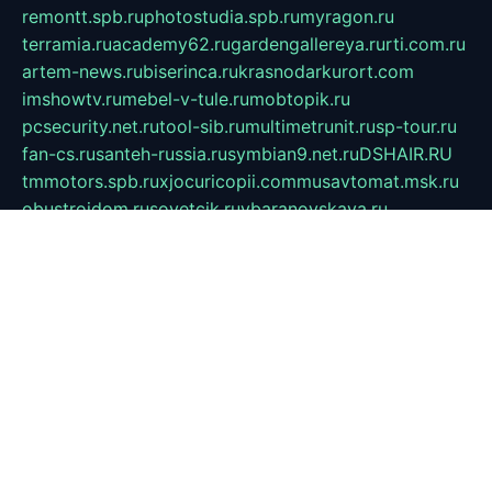
remontt.spb.ru
photostudia.spb.ru
myragon.ru
terramia.ru
academy62.ru
gardengallereya.ru
rti.com.ru
artem-news.ru
biserinca.ru
krasnodarkurort.com
imshowtv.ru
mebel-v-tule.ru
mobtopik.ru
pcsecurity.net.ru
tool-sib.ru
multimetrunit.ru
sp-tour.ru
fan-cs.ru
santeh-russia.ru
symbian9.net.ru
DSHAIR.RU
tmmotors.spb.ru
xjocuricopii.com
musavtomat.msk.ru
obustrojdom.ru
sovetcik.ru
ybaranovskaya.ru
ppknews.ru
cult-alshei.ru
JAPANRUSSIA.RU
proekciyamebel.ru
imper-finans.ru
rim.org.ru
glamourai.ru
brassminus.ru
zabor-pro.ru
ftn.pp.ru
dorogoe58.ru
laimengpacker.ru
kuzova-zapchasti.ru
sageerp.ru
taxodrom.ru
dsrazvitie.ru
hardcity.net.ru
ratinghomegames.ru
topservice25.ru
gubernyan.ru
gtglasslined.ru
ii4.ru
tssport.spb.ru
andorra24.com
blackwallstreet.ru
oboimos.ru
optim-doors.com.ru
ikuch.ru
nycr.org.ru
npa21.ru
vremya-ch.spb.ru
desert000.ru
ivtorgi.ru
ifiori.ru
catalog-statei.ru