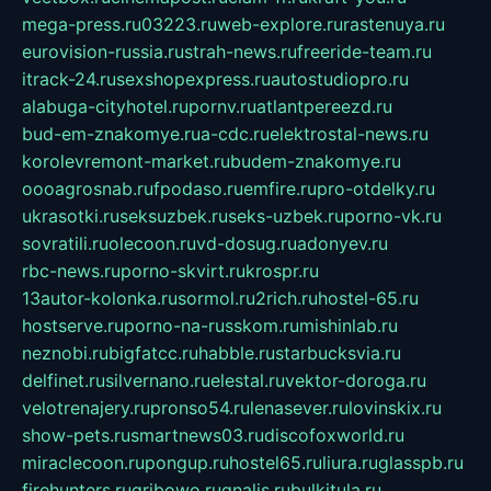
mega-press.ru
03223.ru
web-explore.ru
rastenuya.ru
eurovision-russia.ru
strah-news.ru
freeride-team.ru
itrack-24.ru
sexshopexpress.ru
autostudiopro.ru
alabuga-cityhotel.ru
pornv.ru
atlantpereezd.ru
bud-em-znakomye.ru
a-cdc.ru
elektrostal-news.ru
korolevremont-market.ru
budem-znakomye.ru
oooagrosnab.ru
fpodaso.ru
emfire.ru
pro-otdelky.ru
ukrasotki.ru
seksuzbek.ru
seks-uzbek.ru
porno-vk.ru
sovratili.ru
olecoon.ru
vd-dosug.ru
adonyev.ru
rbc-news.ru
porno-skvirt.ru
krospr.ru
13autor-kolonka.ru
sormol.ru
2rich.ru
hostel-65.ru
hostserve.ru
porno-na-russkom.ru
mishinlab.ru
neznobi.ru
bigfatcc.ru
habble.ru
starbucksvia.ru
delfinet.ru
silvernano.ru
elestal.ru
vektor-doroga.ru
velotrenajery.ru
pronso54.ru
lenasever.ru
lovinskix.ru
show-pets.ru
smartnews03.ru
discofoxworld.ru
miraclecoon.ru
pongup.ru
hostel65.ru
liura.ru
glasspb.ru
firehunters.ru
gribowo.ru
gnalis.ru
bulkitula.ru