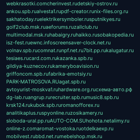
webkrasotki.com
cherinvest.ru
detskiy-ostrov.ru
ankou.spb.ru
alvesta1.ru
pdf-creator.ru
nix-files.org.ru
sakhatoday.ru
elektrikersymboler.ru
sputnikyes.ru
golf2club.msk.ru
aeforums.ru
zallclub.ru
multimodal.msk.ru
habaigry.ru
haikko.ru
sobakopedia.ru
isz-fest.ru
ewnc.info
screensaver-clock.net.ru
volnav.spb.ru
comnat.ru
npf.net.ru
7bit.pp.ru
kalugatur.ru
tesiaes.ru
card.com.ru
kazanka.spb.ru
gildiya-kuznecov.ru
kameryboavision.ru
griffoncom.spb.ru
fabrika-emotsiy.ru
PARK-MATROSOVA.RU
agat.spb.ru
avtoyurist-moskva1.ru
hardware.org.ru
схема-авто.рф
dg-lab.ru
angrup.ru
recruiter.spb.ru
music8.spb.ru
krsk124.ru
kubok.spb.ru
romanofforex.ru
analitikaplus.ru
spyonline.ru
zosikamery.ru
sloboda-ural.pp.ru
AUTO-COM.SU
hohota.net
alimy.ru
online-z.com
aromat-vostoka.ru
otdelkaexp.ru
mobilvest.ru
bbd.net.ru
mebelshop.msk.ru