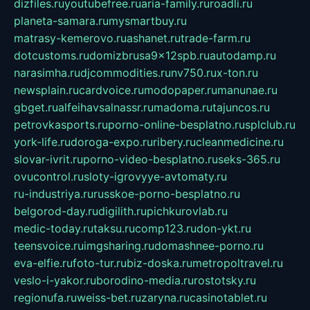
dizfiles.ru
youtubefree.ru
aria-family.ru
roadli.ru
planeta-samara.ru
mysmartbuy.ru
matrasy-kemerovo.ru
ashanet.ru
trade-farm.ru
dotcustoms.ru
domizbrusa9x12spb.ru
autodamp.ru
narasimha.ru
djcommodities.ru
nv750.ru
x-ton.ru
newsplain.ru
cardvoice.ru
modopaper.ru
manunae.ru
gbget.ru
alfeihavsalnassr.ru
madoma.ru
tajuncos.ru
petrovkasports.ru
porno-online-besplatno.ru
splclub.ru
york-life.ru
doroga-expo.ru
ribery.ru
cleanmedicine.ru
slovar-ivrit.ru
porno-video-besplatno.ru
seks-365.ru
ovucontrol.ru
sloty-igrovyye-avtomaty.ru
ru-industriya.ru
russkoe-porno-besplatno.ru
belgorod-day.ru
digilith.ru
pichkurovlab.ru
medic-today.ru
taksu.ru
comp123.ru
don-ykt.ru
teensvoice.ru
imgsharing.ru
domashnee-porno.ru
eva-elfie.ru
foto-tur.ru
biz-doska.ru
metropoltravel.ru
veslo-i-yakor.ru
borodino-media.ru
rostotsky.ru
regionufa.ru
weiss-bet.ru
zaryna.ru
casinotablet.ru