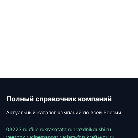
Полный справочник компаний
Актуальный каталог компаний по всей России
03223.ru
ufille.ru
krasotata.ru
prazdnikdushi.ru
veetbox.ru
cinemapost.ru
ciam-fr.ru
kraft-you.ru