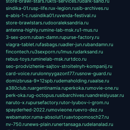
store-brawl-stars.ru
kts-services.ru
dark-sand.ru
sindika-01.ru
sp-life.ru
x-legion.ru
sib-archives.ru
e-abis-1-c.ru
sindika01.ru
venda-festival.ru
store-brawlstars.ru
dooraleksandria.ru
antenna-highly.ru
mine-lab-msk.ru
1-mus.ru
3-sex-porn.ru
ban-damn.ru
purse-factory.ru
viagra-tablet.ru
fasbags.ru
adler-jun.ru
bandamn.ru
fincontech.ru
3sexporn.ru
1mus.ru
darksand.ru
rebus-toys.ru
minelab-msk.ru
rtdco.ru
seo-prodvizhenie-sajtov-stroitelnyh-kompanij.ru
card-voice.ru
rulonnyygazon177.ru
snow-guard.ru
domizbrusa-9x12spb.ru
demaholding.ru
aalse.ru
a380club.ru
argentinamia.ru
perkoka.ru
movie-one.ru
perk-oka.ru
g-octopus.ru
sibarchives.ru
andreislyusar.ru
naruto-x.ru
pursefactory.ru
tor-lyubov-i-grom.ru
spayderhed-2022.ru
movieone.ru
evro-dez.ru
webamator.ru
ma-absolut1.ru
avtopomosch27.ru
nv-750.ru
news-plain.ru
nertansaga.ru
delanalad.ru